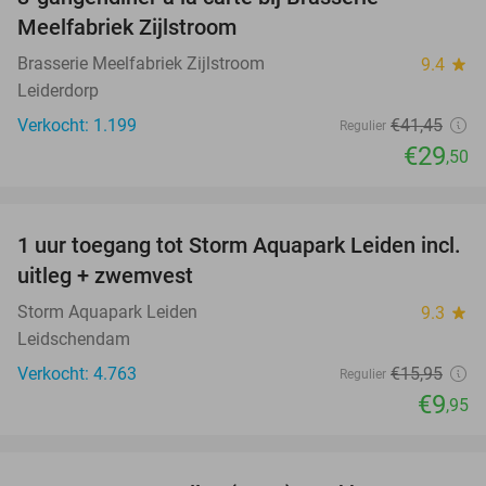
29%
Meelfabriek Zijlstroom
Brasserie Meelfabriek Zijlstroom
9.4
star
Leiderdorp
Verkocht: 1.199
€41
,45
Regulier
€29
,50
favorite_border
1 uur toegang tot Storm Aquapark Leiden incl.
38%
uitleg + zwemvest
Storm Aquapark Leiden
9.3
star
Leidschendam
Verkocht: 4.763
€15
,95
Regulier
€9
,95
favorite_border