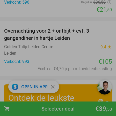
Verkocht: 596
€36
,50
Regulier
€21
,50
favorite_border
Overnachting voor 2 + ontbijt + evt. 3-
gangendiner in hartje Leiden
Golden Tulip Leiden Centre
9.4
star
Leiden
€105
Verkocht: 993
Excl. ca. €4,70 p.p.p.n. toeristenbelasting
close
OPEN IN APP
Ontdek de leukste
zomervakantiedeals
!
€39
shopping_cart
Selecteer deal
,50