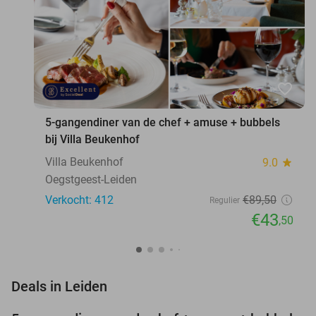
favorite_border
5-gangendiner van de chef + amuse + bubbels
bij Villa Beukenhof
Villa Beukenhof
9.0
star
Oegstgeest-Leiden
Verkocht: 412
€89
,50
Regulier
€43
,50
favorite_border
Deals in Leiden