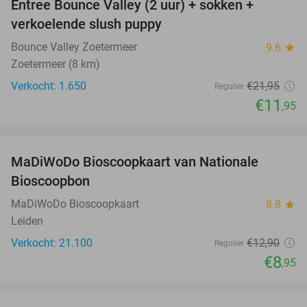
Entree Bounce Valley (2 uur) + sokken +
46%
verkoelende slush puppy
Bounce Valley Zoetermeer
9.6
star
Zoetermeer (8 km)
Verkocht: 1.650
€21
,95
Regulier
€11
,95
favorite_border
MaDiWoDo Bioscoopkaart van Nationale
31%
Bioscoopbon
MaDiWoDo Bioscoopkaart
8.8
star
Leiden
Verkocht: 21.100
€12
,90
Regulier
€8
,95
favorite_border