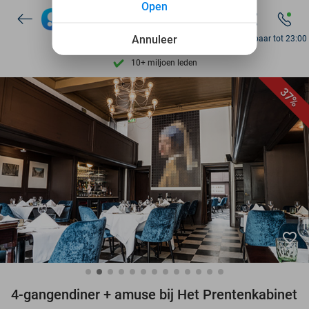
Open
7 dagen per week beschikbaar
Annuleer
Bereikbaar tot 23:00
10+ miljoen leden
9,4
op basis van
206.489 reviews
37%
Ontdek 15.000+ deals
7 dagen per week beschikbaar
10+ miljoen leden
favorite_border
4-gangendiner + amuse bij Het Prentenkabinet