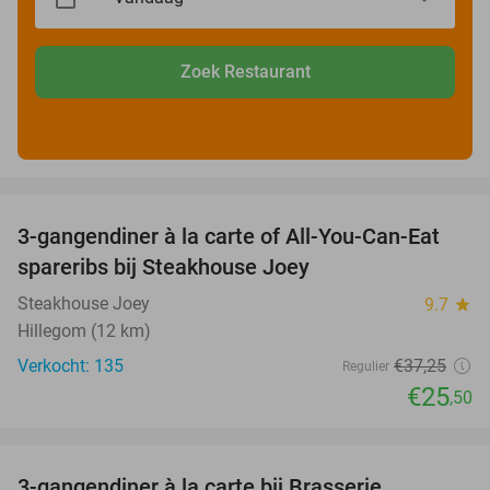
Zoek Restaurant
favorite_border
3-gangendiner à la carte of All-You-Can-Eat
32%
spareribs bij Steakhouse Joey
Steakhouse Joey
9.7
star
Hillegom (12 km)
Verkocht: 135
€37
,25
Regulier
€25
,50
favorite_border
3-gangendiner à la carte bij Brasserie