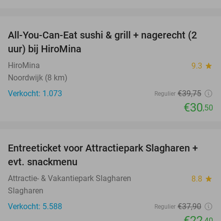
favorite_border
All-You-Can-Eat sushi & grill + nagerecht (2
23%
uur) bij HiroMina
HiroMina
9.3
star
Noordwijk (8 km)
Verkocht: 1.073
€39
,75
Regulier
€30
,50
favorite_border
Entreeticket voor Attractiepark Slagharen +
41%
evt. snackmenu
Attractie- & Vakantiepark Slagharen
8.8
star
Slagharen
Verkocht: 5.588
€37
,90
Regulier
€22
,40