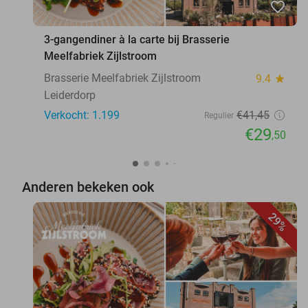
favorite_border
3-gangendiner à la carte bij Brasserie
Meelfabriek Zijlstroom
Brasserie Meelfabriek Zijlstroom
9.4
star
Leiderdorp
Verkocht: 1.199
€41
,45
Regulier
€29
,50
Anderen bekeken ook
29%