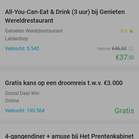
All-You-Can-Eat & Drink (3 uur) bij Genieten
19%
Wereldrestaurant
Genieten Wereldrestaurant
9.6
star
Leiderdorp
Verkocht: 5.540
€46
,50
Regulier
€37
,50
favorite_border
Gratis kans op een droomreis t.w.v. €3.000
Social Deal Win
Online
Gratis
Verkocht: 190.564
favorite_border
4-gangendiner + amuse bij Het Prentenkabinet
37%