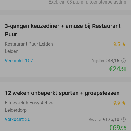
Excl. ca. €3 p.p.p.n. toeristenbelasting
favorite_border
3-gangen keuzediner + amuse bij Restaurant
43%
Puur
Restaurant Puur Leiden
9.5
star
Leiden
Verkocht: 107
€43
,15
Regulier
€24
,50
favorite_border
12 weken onbeperkt sporten + groepslessen
60%
Fitnessclub Easy Active
9.9
star
Leiderdorp
Verkocht: 20
€176
,10
Regulier
€69
,95