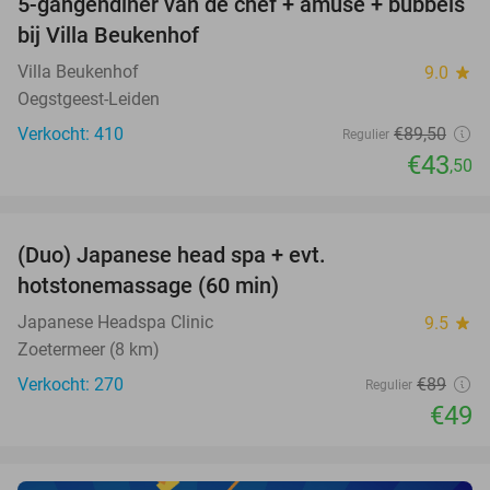
5-gangendiner van de chef + amuse + bubbels
51%
bij Villa Beukenhof
Villa Beukenhof
9.0
star
Oegstgeest-Leiden
Verkocht: 410
€89
,50
Regulier
€43
,50
favorite_border
(Duo) Japanese head spa + evt.
45%
hotstonemassage (60 min)
Japanese Headspa Clinic
9.5
star
Zoetermeer (8 km)
Verkocht: 270
€89
Regulier
€49