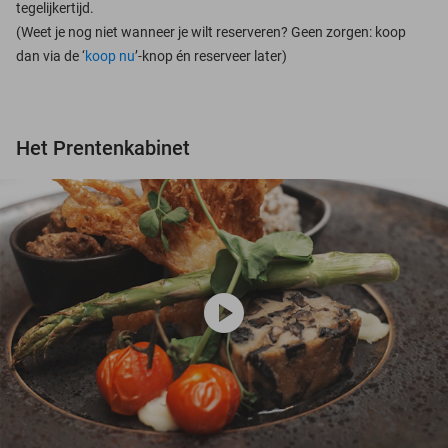
tegelijkertijd.
(Weet je nog niet wanneer je wilt reserveren? Geen zorgen: koop
dan via de ‘
koop nu
’-knop én reserveer later)
Het Prentenkabinet
play_circle