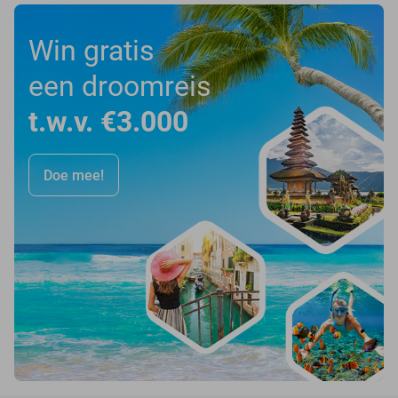
Win gratis
een droomreis
t.w.v. €3.000
Doe mee!