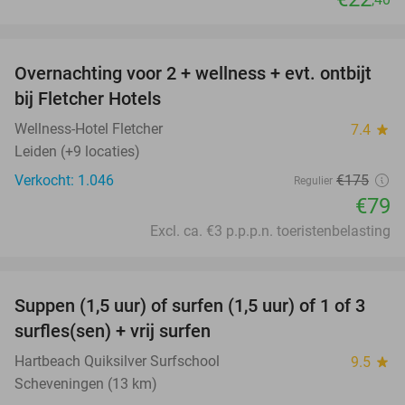
favorite_border
Overnachting voor 2 + wellness + evt. ontbijt
55%
bij Fletcher Hotels
Wellness-Hotel Fletcher
7.4
star
Leiden (+9 locaties)
Verkocht: 1.046
€175
Regulier
€79
Excl. ca. €3 p.p.p.n. toeristenbelasting
favorite_border
Suppen (1,5 uur) of surfen (1,5 uur) of 1 of 3
41%
surfles(sen) + vrij surfen
Hartbeach Quiksilver Surfschool
9.5
star
Scheveningen (13 km)