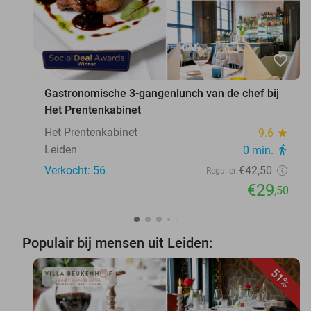
favorite_border
Gastronomische 3-gangenlunch van de chef bij
Het Prentenkabinet
Het Prentenkabinet
9.6
star
Leiden
0 min.
directions_walk
Verkocht: 56
€42
,50
Regulier
€29
,50
Populair bij mensen uit Leiden:
51%