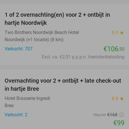
favorite_border
1 of 2 overnachting(en) voor 2 + ontbijt in
hartje Noordwijk
Two Brothers Noordwijk Beach Hotel
9.3
star
Noordwijk (+1 locatie) (8 km)
€106
Verkocht: 707
,50
Excl. ca. €2,51 p.p.p.n. toeristenbelasting
favorite_border
Overnachting voor 2 + ontbijt + late check-out
41%
NEW
in hartje Bree
TODAY
Hotel Brasserie Ingredi
8.9
star
Bree
Verkocht: 2
€168
Regulier
€99