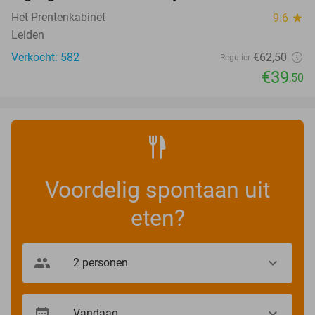
Het Prentenkabinet
9.6
star
Leiden
Verkocht: 582
€62
,50
Regulier
€39
,50
Voordelig spontaan uit
eten?