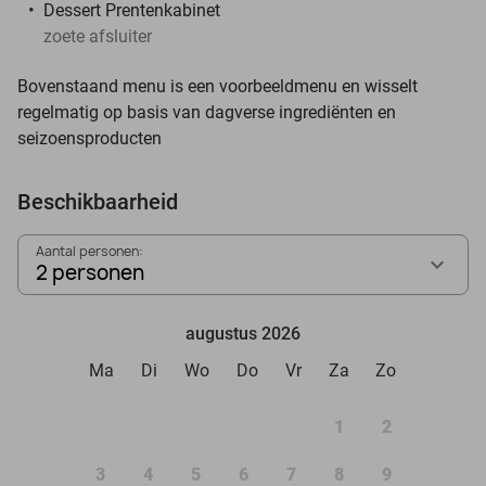
Dessert Prentenkabinet
zoete afsluiter
Bovenstaand menu is een voorbeeldmenu en wisselt
regelmatig op basis van dagverse ingrediënten en
seizoensproducten
Beschikbaarheid
Aantal personen:
2 personen
augustus 2026
Ma
Di
Wo
Do
Vr
Za
Zo
1
2
3
4
5
6
7
8
9