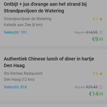
Ontbijt + jus d'orange aan het strand bij
33%
Strandpaviljoen de Watering
Strandpaviljoen de Watering
9.7
star
Katwijk aan Zee (6 km)
Verkocht: 191
€14
,95
Regulier
€9
,95
favorite_border
Authentiek Chinese lunch of diner in hartje
49%
Den Haag
Shi Kitchen Restaurant
9.5
star
Den Haag (12 km)
Verkocht: 816
€29
,45
Regulier
€14
,95