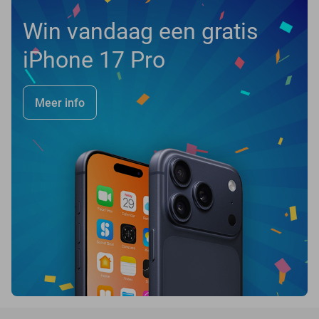
Win vandaag een gratis
iPhone 17 Pro
Meer info
favorite_border