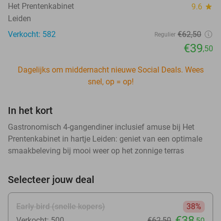
Het Prentenkabinet
9.6
star
Leiden
Verkocht: 582
€62
,50
Regulier
€39
,50
Dagelijks om middernacht nieuwe Social Deals. Wees
snel, op = op!
In het kort
Gastronomisch 4-gangendiner inclusief amuse bij Het
Prentenkabinet in hartje Leiden: geniet van een optimale
smaakbeleving bij mooi weer op het zonnige terras
Selecteer jouw deal
Early bird (snelle kopers)
38%
€38
Verkocht: 500
€62
,50
,50