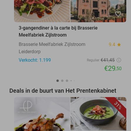
favorite_border
3-gangendiner à la carte bij Brasserie
Meelfabriek Zijlstroom
Brasserie Meelfabriek Zijlstroom
9.4
star
Leiderdorp
Verkocht: 1.199
€41
,45
Regulier
€29
,50
Deals in de buurt van Het Prentenkabinet
31%