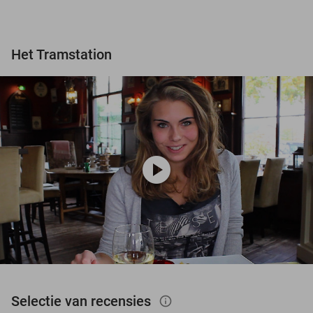
Het Tramstation
play_circle
Selectie van recensies
info_outlined