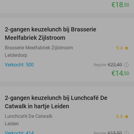
€18
,50
favorite_border
2-gangen keuzelunch bij Brasserie
35%
Meelfabriek Zijlstroom
Brasserie Meelfabriek Zijlstroom
9.4
star
Leiderdorp
Verkocht: 500
€22
,40
Regulier
€14
,50
favorite_border
2-gangen keuzelunch bij Lunchcafé De
36%
Catwalk in hartje Leiden
Lunchcafé De Catwalk
9.4
star
Leiden
Verkocht: 414
€15
,50
Regulier