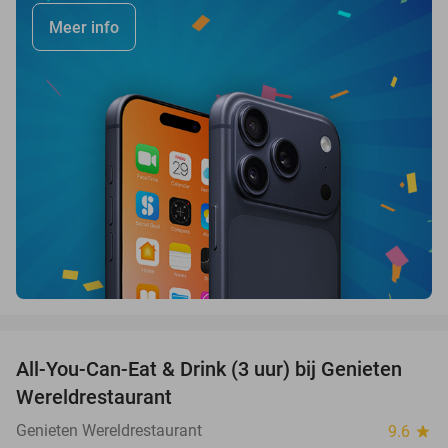
Meer info
favorite_border
All-You-Can-Eat & Drink (3 uur) bij Genieten
19%
Wereldrestaurant
Genieten Wereldrestaurant
9.6
star