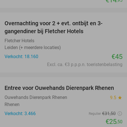
€14
,95
favorite_border
Overnachting voor 2 + evt. ontbijt en 3-
gangendiner bij Fletcher Hotels
Fletcher Hotels
Leiden (+ meerdere locaties)
€45
Verkocht: 18.160
Excl. ca. €3 p.p.p.n. toeristenbelasting
favorite_border
Entree voor Ouwehands Dierenpark Rhenen
19%
Ouwehands Dierenpark Rhenen
9.5
star
Rhenen
Verkocht: 3.466
€31
,50
Regulier
€25
,50