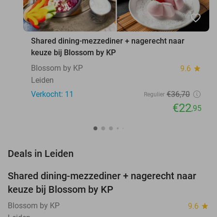
favorite_border
Shared dining-mezzediner + nagerecht naar
keuze bij Blossom by KP
Blossom by KP
9.6
star
Leiden
Verkocht: 11
€36
,70
Regulier
€22
,95
favorite_border
Deals in Leiden
Shared dining-mezzediner + nagerecht naar
37%
NEW
keuze bij Blossom by KP
TODAY
Blossom by KP
9.6
star