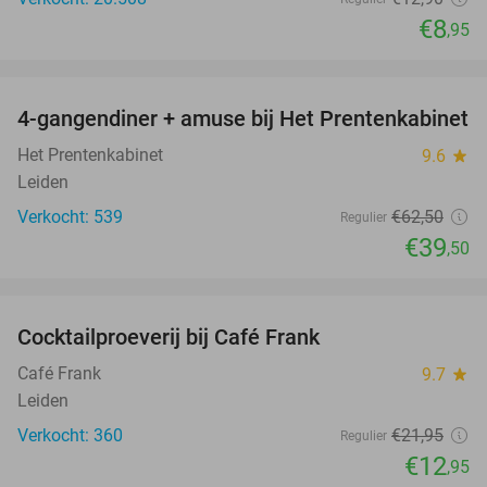
€8
,95
favorite_border
4-gangendiner + amuse bij Het Prentenkabinet
37%
Het Prentenkabinet
9.6
star
Leiden
Verkocht: 539
€62
,50
Regulier
€39
,50
favorite_border
Cocktailproeverij bij Café Frank
41%
Café Frank
9.7
star
Leiden
Verkocht: 360
€21
,95
Regulier
€12
,95