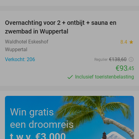
favorite_border
Overnachting voor 2 + ontbijt + sauna en
33%
zwembad in Wuppertal
Waldhotel Eskeshof
8.4
star
Wuppertal
Verkocht: 206
€138
,60
Regulier
€93
,45
Inclusief toeristenbelasting
Win gratis
een droomreis
t.w.v. €3.000