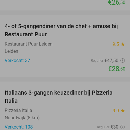
€26
,50
favorite_border
4- of 5-gangendiner van de chef + amuse bij
40%
Restaurant Puur
Restaurant Puur Leiden
9.5
star
Leiden
Verkocht: 37
€47
,50
Regulier
€28
,50
favorite_border
Italiaans 3-gangen keuzediner bij Pizzeria
42%
Italia
Pizzeria Italia
9.0
star
Noordwijk (8 km)
Verkocht: 108
€30
Regulier