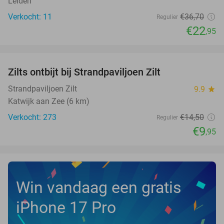
Leiden
Verkocht: 11
€36
,70
Regulier
€22
,95
favorite_border
Zilts ontbijt bij Strandpaviljoen Zilt
31%
Strandpaviljoen Zilt
9.9
star
Katwijk aan Zee (6 km)
Verkocht: 273
€14
,50
Regulier
€9
,95
Win vandaag een gratis
iPhone 17 Pro