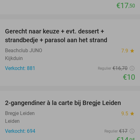
€17
,50
favorite_border
Gerecht naar keuze + evt. dessert +
40%
strandbedje + parasol aan het strand
Beachclub JUNO
7.9
star
Kijkduin
Verkocht: 881
€16
,70
Regulier
€10
favorite_border
2-gangendiner à la carte bij Bregje Leiden
12%
Bregje Leiden
9.5
star
Leiden
Verkocht: 694
€17
Regulier