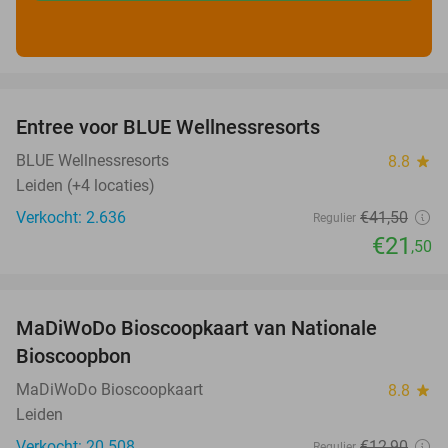
favorite_border
Entree voor BLUE Wellnessresorts
48%
BLUE Wellnessresorts
8.8
star
Leiden (+4 locaties)
Verkocht: 2.636
€41
,50
Regulier
€21
,50
favorite_border
MaDiWoDo Bioscoopkaart van Nationale
31%
Bioscoopbon
MaDiWoDo Bioscoopkaart
8.8
star
Leiden
Verkocht: 20.508
€12
,90
Regulier