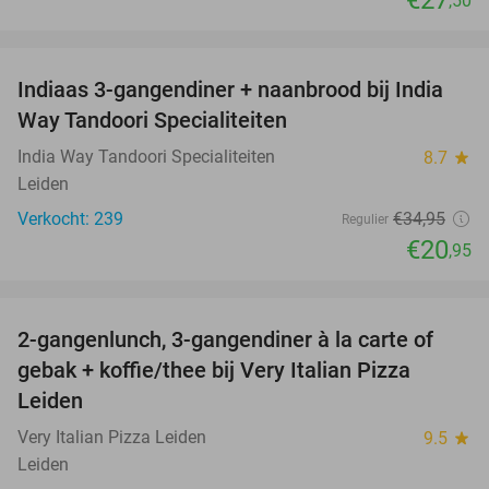
€27
,50
favorite_border
Indiaas 3-gangendiner + naanbrood bij India
40%
Way Tandoori Specialiteiten
India Way Tandoori Specialiteiten
8.7
star
Leiden
Verkocht: 239
€34
,95
Regulier
€20
,95
favorite_border
2-gangenlunch, 3-gangendiner à la carte of
38%
gebak + koffie/thee bij Very Italian Pizza
Leiden
Very Italian Pizza Leiden
9.5
star
Leiden