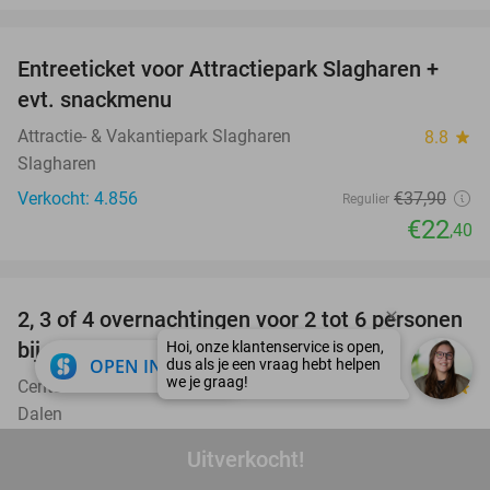
favorite_border
Entreeticket voor Attractiepark Slagharen +
41%
evt. snackmenu
Attractie- & Vakantiepark Slagharen
8.8
star
Slagharen
Verkocht: 4.856
€37
,90
Regulier
€22
,40
favorite_border
2, 3 of 4 overnachtingen voor 2 tot 6 personen
15%
bij Center Parcs De Huttenheugte
close
OPEN IN APP
Center Parcs De Huttenheugte
9.5
star
Dalen
Verkocht: 77
€192
,94
Regulier
Uitverkocht!
€164