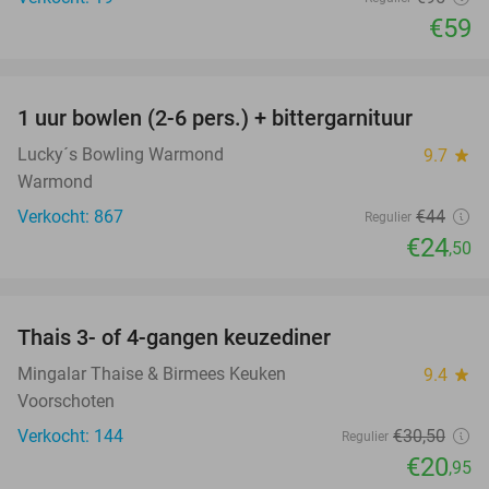
€59
favorite_border
1 uur bowlen (2-6 pers.) + bittergarnituur
44%
Lucky´s Bowling Warmond
9.7
star
Warmond
Verkocht: 867
€44
Regulier
€24
,50
favorite_border
Thais 3- of 4-gangen keuzediner
31%
Mingalar Thaise & Birmees Keuken
9.4
star
Voorschoten
Verkocht: 144
€30
,50
Regulier
€20
,95