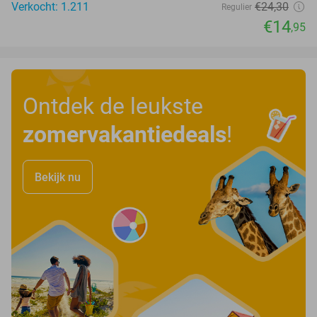
Verkocht: 1.211
€24
,30
Regulier
€14
,95
Ontdek de leukste
zomervakantiedeals
!
Bekijk nu