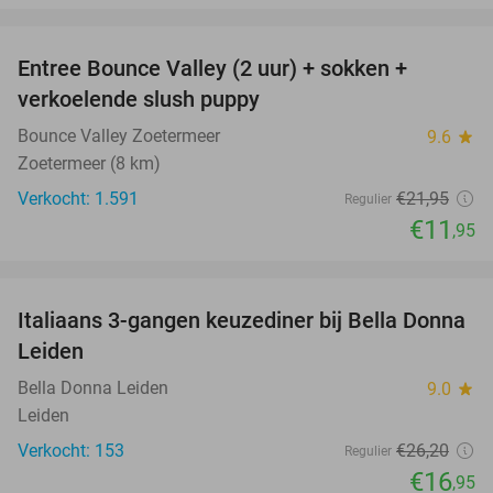
favorite_border
Entree Bounce Valley (2 uur) + sokken +
46%
verkoelende slush puppy
Bounce Valley Zoetermeer
9.6
star
Zoetermeer (8 km)
Verkocht: 1.591
€21
,95
Regulier
€11
,95
favorite_border
Italiaans 3-gangen keuzediner bij Bella Donna
35%
Leiden
Bella Donna Leiden
9.0
star
Leiden
Verkocht: 153
€26
,20
Regulier
€16
,95