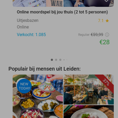
Online moordspel bij jou thuis (2 tot 5 personen)
Uitjesbazen
7.1
star
Online
Verkocht: 1.085
€59
,99
Regulier
€28
Populair bij mensen uit Leiden:
37%
NEW
TODAY