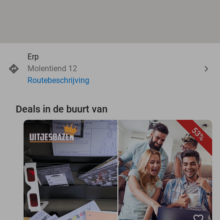
Erp
Molentiend 12
Routebeschrijving
Deals in de buurt van
53%
favorite_border