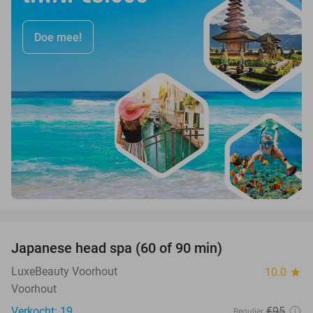
Doe mee!
favorite_border
Japanese head spa (60 of 90 min)
38%
LuxeBeauty Voorhout
10.0
star
Voorhout
Verkocht: 19
€95
Regulier