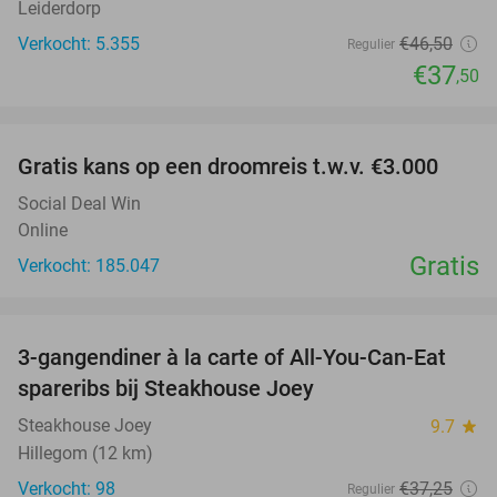
Leiderdorp
Verkocht: 5.355
€46
,50
Regulier
€37
,50
favorite_border
Gratis kans op een droomreis t.w.v. €3.000
Social Deal Win
Online
Gratis
Verkocht: 185.047
favorite_border
3-gangendiner à la carte of All-You-Can-Eat
32%
spareribs bij Steakhouse Joey
Steakhouse Joey
9.7
star
Hillegom (12 km)
Verkocht: 98
€37
,25
Regulier