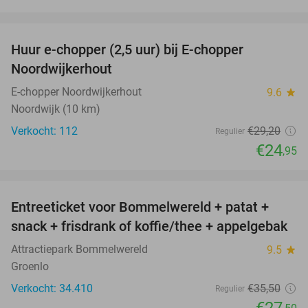
favorite_border
Huur e-chopper (2,5 uur) bij E-chopper
15%
Noordwijkerhout
E-chopper Noordwijkerhout
9.6
star
Noordwijk (10 km)
Verkocht: 112
€29
,20
Regulier
€24
,95
favorite_border
Entreeticket voor Bommelwereld + patat +
23%
snack + frisdrank of koffie/thee + appelgebak
Attractiepark Bommelwereld
9.5
star
Groenlo
Verkocht: 34.410
€35
,50
Regulier