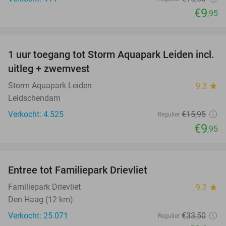
€9
,95
favorite_border
1 uur toegang tot Storm Aquapark Leiden incl.
38%
uitleg + zwemvest
Storm Aquapark Leiden
9.3
star
Leidschendam
Verkocht: 4.525
€15
,95
Regulier
€9
,95
favorite_border
Entree tot Familiepark Drievliet
21%
Familiepark Drievliet
9.2
star
Den Haag (12 km)
Verkocht: 25.071
€33
,50
Regulier