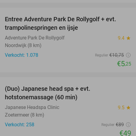
favorite_border
Entree Adventure Park De Rollygolf + evt.
51%
trampolinespringen en ijsje
Adventure Park De Rollygolf
9.4
star
Noordwijk (8 km)
Verkocht: 1.078
€10
,75
Regulier
€5
,25
favorite_border
(Duo) Japanese head spa + evt.
45%
hotstonemassage (60 min)
Japanese Headspa Clinic
9.5
star
Zoetermeer (8 km)
Verkocht: 258
€89
Regulier
€49