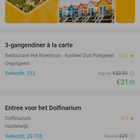
favorite_border
3-gangendiner à la carte
37%
Restaurant Het Koetshuis - Kasteel Oud Poelgeest
10.0
star
Oegstgeest
Verkocht: 312
€50
,55
Regulier
€31
,95
favorite_border
Entree voor het Dolfinarium
36%
Dolfinarium
8.5
star
Harderwijk
Verkocht: 20.726
€29
Regulier