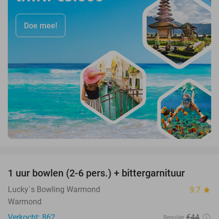
Doe mee!
favorite_border
1 uur bowlen (2-6 pers.) + bittergarnituur
44%
Lucky´s Bowling Warmond
9.7
star
Warmond
Verkocht: 862
€44
Regulier