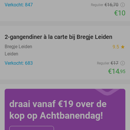
Verkocht: 847
€16
,70
Regulier
€10
favorite_border
2-gangendiner à la carte bij Bregje Leiden
12%
Bregje Leiden
9.5
star
Leiden
Verkocht: 683
€17
Regulier
€14
,95
draai vanaf €19 over de
kop op Achtbanendag!