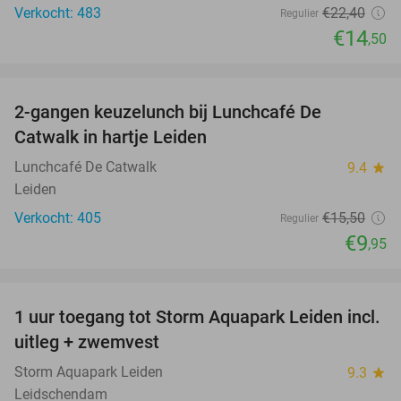
Verkocht: 483
€22
,40
Regulier
€14
,50
favorite_border
2-gangen keuzelunch bij Lunchcafé De
36%
Catwalk in hartje Leiden
Lunchcafé De Catwalk
9.4
star
Leiden
Verkocht: 405
€15
,50
Regulier
€9
,95
favorite_border
1 uur toegang tot Storm Aquapark Leiden incl.
38%
uitleg + zwemvest
Storm Aquapark Leiden
9.3
star
Leidschendam