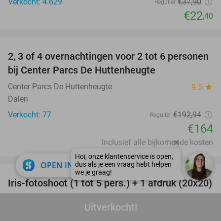
Verkocht: 4.629
€37
,90
Regulier
€22
,40
favorite_border
2, 3 of 4 overnachtingen voor 2 tot 6 personen
15%
bij Center Parcs De Huttenheugte
Center Parcs De Huttenheugte
9.5
star
Dalen
Verkocht: 77
€192
,94
Regulier
€164
Inclusief alle bijkomende kosten
favorite_border
close
OPEN IN APP
Iris-fotoshoot (1 tot 5 pers.) + 1 afdruk (20x20)
47%
4rtipical
Uitverkocht!
Katwijk aan Zee (6 km)