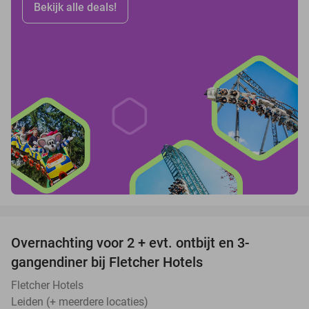
Bekijk alle deals!
favorite_border
Overnachting voor 2 + evt. ontbijt en 3-
gangendiner bij Fletcher Hotels
Fletcher Hotels
Leiden (+ meerdere locaties)