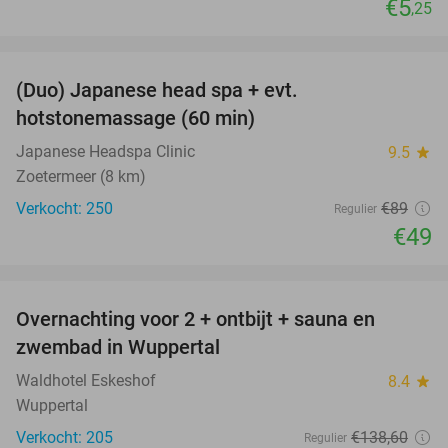
€5
,25
favorite_border
(Duo) Japanese head spa + evt.
45%
hotstonemassage (60 min)
Japanese Headspa Clinic
9.5
star
Zoetermeer (8 km)
Verkocht: 250
€89
Regulier
€49
favorite_border
Overnachting voor 2 + ontbijt + sauna en
33%
zwembad in Wuppertal
Waldhotel Eskeshof
8.4
star
Wuppertal
Verkocht: 205
€138
,60
Regulier