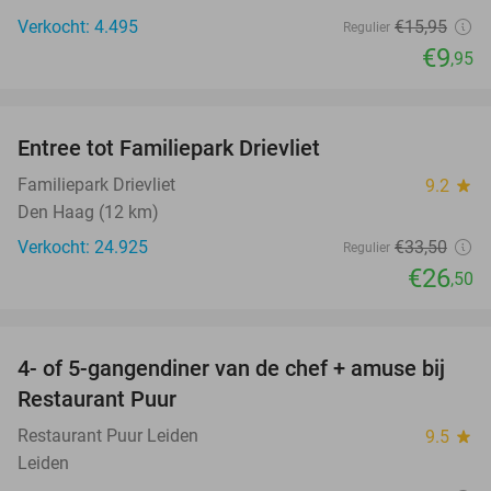
Verkocht: 4.495
€15
,95
Regulier
€9
,95
favorite_border
Entree tot Familiepark Drievliet
21%
Familiepark Drievliet
9.2
star
Den Haag (12 km)
Verkocht: 24.925
€33
,50
Regulier
€26
,50
favorite_border
4- of 5-gangendiner van de chef + amuse bij
40%
Restaurant Puur
Restaurant Puur Leiden
9.5
star
Leiden