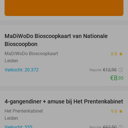
favorite_border
MaDiWoDo Bioscoopkaart van Nationale
31%
Bioscoopbon
MaDiWoDo Bioscoopkaart
8.8
star
Leiden
Verkocht: 20.372
€12
,90
Regulier
€8
,95
favorite_border
4-gangendiner + amuse bij Het Prentenkabinet
37%
Het Prentenkabinet
9.6
star
Leiden
Verkocht: 535
€62
,50
Regulier