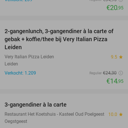
€20
,95
favorite_border
2-gangenlunch, 3-gangendiner à la carte of
38%
gebak + koffie/thee bij Very Italian Pizza
Leiden
Very Italian Pizza Leiden
9.5
star
Leiden
Verkocht: 1.209
€24
,30
Regulier
€14
,95
favorite_border
3-gangendiner à la carte
37%
Restaurant Het Koetshuis - Kasteel Oud Poelgeest
10.0
star
Oegstgeest