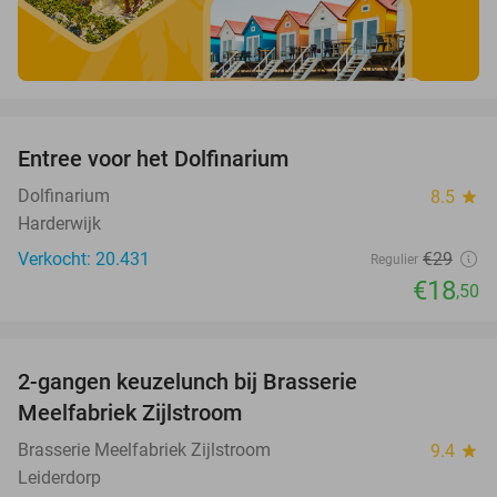
favorite_border
Entree voor het Dolfinarium
36%
Dolfinarium
8.5
star
Harderwijk
Verkocht: 20.431
€29
Regulier
€18
,50
favorite_border
2-gangen keuzelunch bij Brasserie
35%
Meelfabriek Zijlstroom
Brasserie Meelfabriek Zijlstroom
9.4
star
Leiderdorp