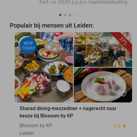
Excl. ca. €5,60 p.p.p.n. toeristenbelasting
Populair bij mensen uit Leiden:
37%
NEW
TODAY
favorite_border
Shared dining-mezzediner + nagerecht naar
keuze bij Blossom by KP
Blossom by KP
9.6
star
Leiden