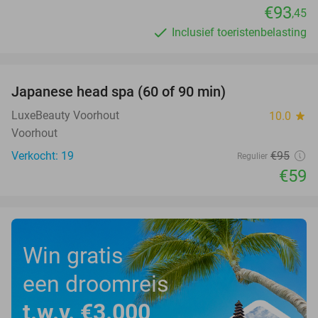
€93
,45
Inclusief toeristenbelasting
favorite_border
Japanese head spa (60 of 90 min)
38%
LuxeBeauty Voorhout
10.0
star
Voorhout
Verkocht: 19
€95
Regulier
€59
Win gratis
een droomreis
t.w.v. €3.000