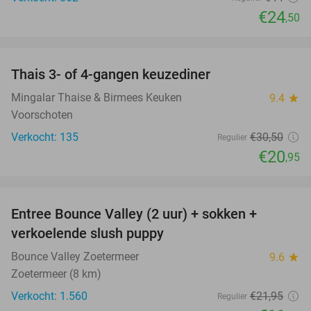
€24
,50
favorite_border
Thais 3- of 4-gangen keuzediner
31%
Mingalar Thaise & Birmees Keuken
9.4
star
Voorschoten
Verkocht: 135
€30
,50
Regulier
€20
,95
favorite_border
Entree Bounce Valley (2 uur) + sokken +
46%
verkoelende slush puppy
Bounce Valley Zoetermeer
9.6
star
Zoetermeer (8 km)
Verkocht: 1.560
€21
,95
Regulier