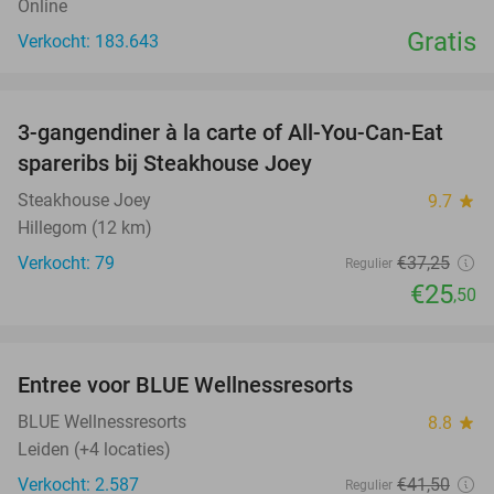
Online
Gratis
Verkocht: 183.643
favorite_border
3-gangendiner à la carte of All-You-Can-Eat
32%
spareribs bij Steakhouse Joey
Steakhouse Joey
9.7
star
Hillegom (12 km)
Verkocht: 79
€37
,25
Regulier
€25
,50
favorite_border
Entree voor BLUE Wellnessresorts
48%
BLUE Wellnessresorts
8.8
star
Leiden (+4 locaties)
Verkocht: 2.587
€41
,50
Regulier