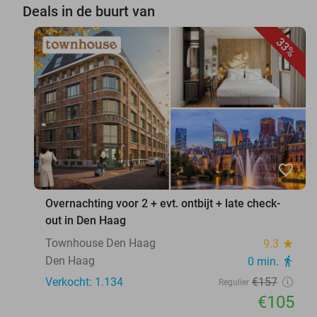
Deals in de buurt van
33%
favorite_border
Overnachting voor 2 + evt. ontbijt + late check-
out in Den Haag
Townhouse Den Haag
9.3
star
Den Haag
0 min.
directions_walk
Verkocht: 1.134
€157
Regulier
€105