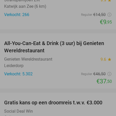
9.9
star
Katwijk aan Zee (6 km)
Verkocht: 266
€14
,50
Regulier
€9
,95
favorite_border
All-You-Can-Eat & Drink (3 uur) bij Genieten
19%
Wereldrestaurant
Genieten Wereldrestaurant
9.6
star
Leiderdorp
Verkocht: 5.302
€46
,50
Regulier
€37
,50
favorite_border
Gratis kans op een droomreis t.w.v. €3.000
Social Deal Win