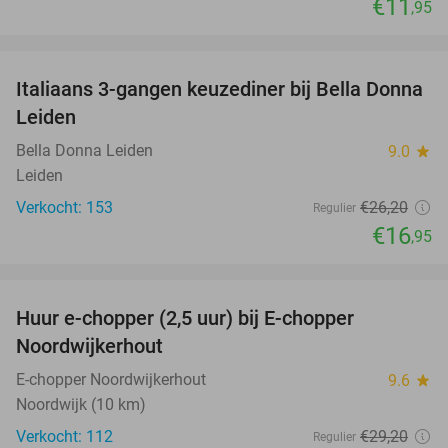
€11
,95
favorite_border
Italiaans 3-gangen keuzediner bij Bella Donna
35%
Leiden
Bella Donna Leiden
9.0
star
Leiden
Verkocht: 153
€26
,20
Regulier
€16
,95
favorite_border
Huur e-chopper (2,5 uur) bij E-chopper
15%
Noordwijkerhout
E-chopper Noordwijkerhout
9.6
star
Noordwijk (10 km)
Verkocht: 112
€29
,20
Regulier