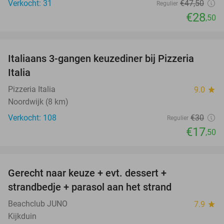
Verkocht: 31
€47
,50
Regulier
€28
,50
favorite_border
Italiaans 3-gangen keuzediner bij Pizzeria
42%
Italia
Pizzeria Italia
9.0
star
Noordwijk (8 km)
Verkocht: 108
€30
Regulier
€17
,50
favorite_border
Gerecht naar keuze + evt. dessert +
40%
strandbedje + parasol aan het strand
Beachclub JUNO
7.9
star
Kijkduin