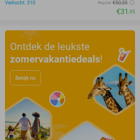
Verkocht: 310
€50
,55
Regulier
€31
,95
Ontdek de leukste
zomervakantiedeals
!
Bekijk nu