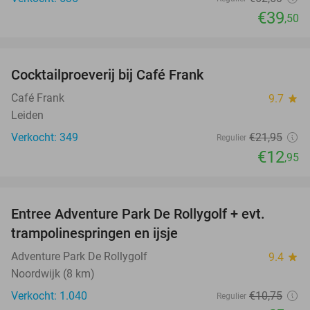
€39
,50
favorite_border
Cocktailproeverij bij Café Frank
41%
Café Frank
9.7
star
Leiden
Verkocht: 349
€21
,95
Regulier
€12
,95
favorite_border
Entree Adventure Park De Rollygolf + evt.
51%
trampolinespringen en ijsje
Adventure Park De Rollygolf
9.4
star
Noordwijk (8 km)
Verkocht: 1.040
€10
,75
Regulier