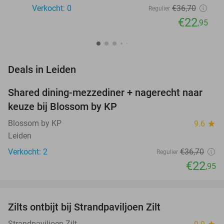
Verkocht: 0
€36
,70
Regulier
€22
,95
favorite_border
Deals in Leiden
Shared dining-mezzediner + nagerecht naar
37%
NEW
keuze bij Blossom by KP
TODAY
Blossom by KP
9.6
star
Leiden
Verkocht: 2
€36
,70
Regulier
€22
,95
favorite_border
Zilts ontbijt bij Strandpaviljoen Zilt
31%
Strandpaviljoen Zilt