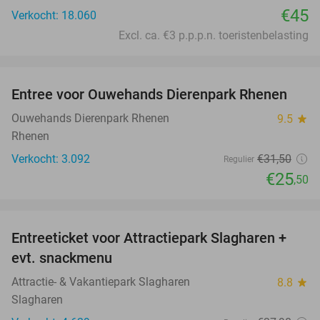
€45
Verkocht: 18.060
Excl. ca. €3 p.p.p.n. toeristenbelasting
favorite_border
Entree voor Ouwehands Dierenpark Rhenen
19%
Ouwehands Dierenpark Rhenen
9.5
star
Rhenen
Verkocht: 3.092
€31
,50
Regulier
€25
,50
favorite_border
Entreeticket voor Attractiepark Slagharen +
41%
evt. snackmenu
Attractie- & Vakantiepark Slagharen
8.8
star
Slagharen