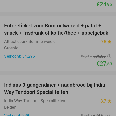
€24
,95
favorite_border
Entreeticket voor Bommelwereld + patat +
23%
snack + frisdrank of koffie/thee + appelgebak
Attractiepark Bommelwereld
9.5
star
Groenlo
Verkocht: 34.296
€35
,50
Regulier
€27
,50
favorite_border
Indiaas 3-gangendiner + naanbrood bij India
40%
Way Tandoori Specialiteiten
India Way Tandoori Specialiteiten
8.7
star
Leiden
Verkocht: 239
€34
,95
Regulier