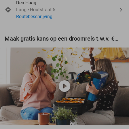
Den Haag
Lange Houtstraat 5
Routebeschrijving
Maak gratis kans op een droomreis t.w.v. €3.000!
play_circle