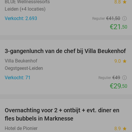
BLUE Wellnessresorts
8.8
star
Leiden (+4 locaties)
Verkocht: 2.693
€41
,50
Regulier
€21
,50
favorite_border
3-gangenlunch van de chef bij Villa Beukenhof
40%
Villa Beukenhof
9.0
star
Oegstgeest-Leiden
Verkocht: 71
€49
Regulier
€29
,50
favorite_border
Overnachting voor 2 + ontbijt + evt. diner en
37%
fles bubbels in Marknesse
Hotel de Pionier
8.9
star