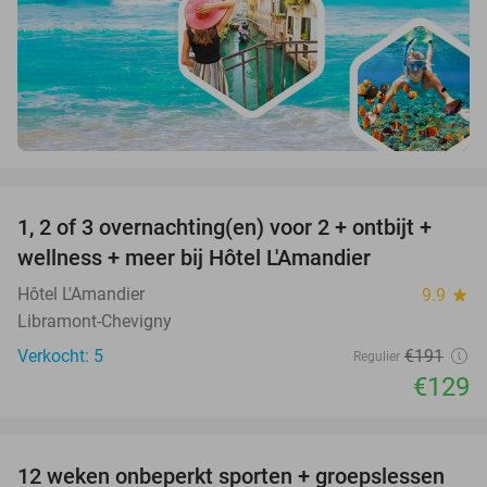
favorite_border
1, 2 of 3 overnachting(en) voor 2 + ontbijt +
32%
NEW
wellness + meer bij Hôtel L'Amandier
TODAY
Hôtel L'Amandier
9.9
star
Libramont-Chevigny
Verkocht: 5
€191
Regulier
€129
favorite_border
12 weken onbeperkt sporten + groepslessen
60%