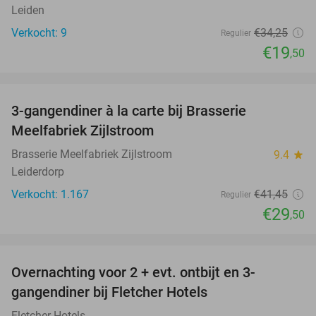
Leiden
Verkocht: 9
€34
,25
Regulier
€19
,50
favorite_border
3-gangendiner à la carte bij Brasserie
29%
Meelfabriek Zijlstroom
Brasserie Meelfabriek Zijlstroom
9.4
star
Leiderdorp
Verkocht: 1.167
€41
,45
Regulier
€29
,50
favorite_border
Overnachting voor 2 + evt. ontbijt en 3-
gangendiner bij Fletcher Hotels
Fletcher Hotels