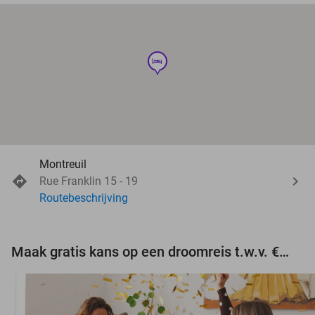
hotel
Montreuil
Rue Franklin 15 - 19
Routebeschrijving
Maak gratis kans op een droomreis t.w.v. €3.000!