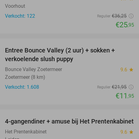
Voorhout
Verkocht: 122
€36
,25
Regulier
€25
,95
favorite_border
Entree Bounce Valley (2 uur) + sokken +
46%
verkoelende slush puppy
Bounce Valley Zoetermeer
9.6
star
Zoetermeer (8 km)
Verkocht: 1.608
€21
,95
Regulier
€11
,95
favorite_border
4-gangendiner + amuse bij Het Prentenkabinet
37%
Het Prentenkabinet
9.6
star