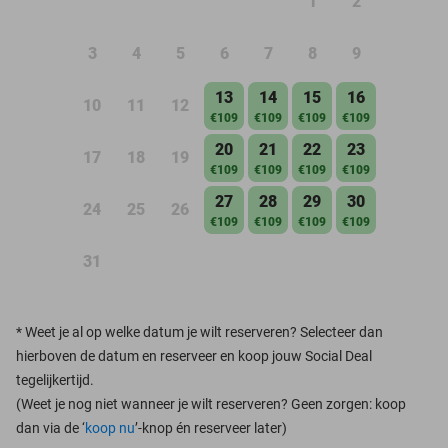
1
2
3
4
5
6
7
8
9
13
14
15
16
10
11
12
€109
€109
€109
€109
20
21
22
23
17
18
19
€109
€109
€109
€109
27
28
29
30
24
25
26
€109
€109
€109
€109
31
*
Weet je al op welke datum je wilt reserveren? Selecteer dan
hierboven de datum en reserveer en koop jouw Social Deal
tegelijkertijd.
(Weet je nog niet wanneer je wilt reserveren? Geen zorgen: koop
dan via de ‘
koop nu
’-knop én reserveer later)