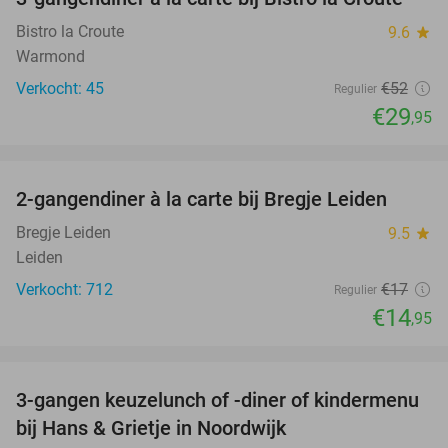
42%
Bistro la Croute
9.6
star
Warmond
Verkocht: 45
€52
Regulier
€29
,95
favorite_border
2-gangendiner à la carte bij Bregje Leiden
12%
Bregje Leiden
9.5
star
Leiden
Verkocht: 712
€17
Regulier
€14
,95
favorite_border
3-gangen keuzelunch of -diner of kindermenu
36%
bij Hans & Grietje in Noordwijk