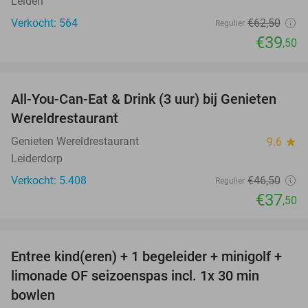
Leiden
Verkocht: 564
€62
,50
Regulier
€39
,50
favorite_border
All-You-Can-Eat & Drink (3 uur) bij Genieten
19%
Wereldrestaurant
Genieten Wereldrestaurant
9.6
star
Leiderdorp
Verkocht: 5.408
€46
,50
Regulier
€37
,50
favorite_border
Entree kind(eren) + 1 begeleider + minigolf +
40%
NEW
limonade OF seizoenspas incl. 1x 30 min
TODAY
bowlen