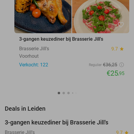
favorite_border
3-gangen keuzediner bij Brasserie Jill's
Brasserie Jill's
9.7
star
Voorhout
Verkocht: 122
€36
,25
Regulier
€25
,95
favorite_border
Deals in Leiden
3-gangen keuzediner bij Brasserie Jill's
28%
Brasserie Jill's
9.7
star