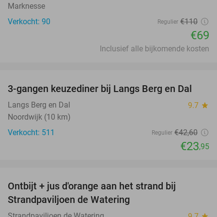
Marknesse
Verkocht: 90
€110
Regulier
€69
Inclusief alle bijkomende kosten
favorite_border
3-gangen keuzediner bij Langs Berg en Dal
44%
Langs Berg en Dal
9.7
star
Noordwijk (10 km)
Verkocht: 511
€42
,60
Regulier
€23
,95
favorite_border
Ontbijt + jus d'orange aan het strand bij
33%
Strandpaviljoen de Watering
Strandpaviljoen de Watering
9.7
star