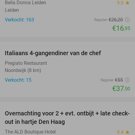
Bella Donna Leiden
9.0
star
Leiden
Verkocht: 163
€26
,20
Regulier
€16
,95
favorite_border
Italiaans 4-gangendiner van de chef
32%
Pregiato Restaurant
Noordwijk (8 km)
Verkocht: 15
€55
Regulier
€37
,50
favorite_border
Overnachting voor 2 + evt. ontbijt + late check-
30%
out in hartje Den Haag
The ALD Boutique Hotel
9.4
star