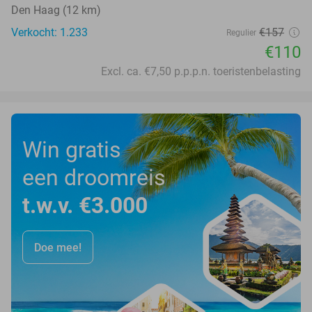
Den Haag (12 km)
Verkocht: 1.233
€157
Regulier
€110
Excl. ca. €7,50 p.p.p.n. toeristenbelasting
Win gratis
een droomreis
t.w.v. €3.000
Doe mee!