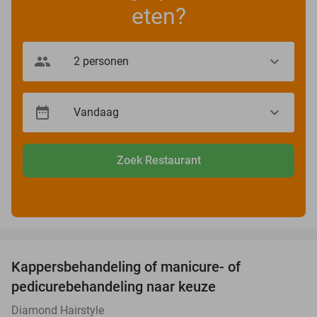
eten?
Zoek Restaurant
favorite_border
Kappersbehandeling of manicure- of
43%
pedicurebehandeling naar keuze
Diamond Hairstyle