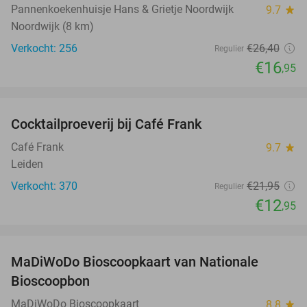
Pannenkoekenhuisje Hans & Grietje Noordwijk
9.7
star
Noordwijk (8 km)
Verkocht: 256
€26
,40
Regulier
€16
,95
favorite_border
Cocktailproeverij bij Café Frank
41%
Café Frank
9.7
star
Leiden
Verkocht: 370
€21
,95
Regulier
€12
,95
favorite_border
MaDiWoDo Bioscoopkaart van Nationale
31%
Bioscoopbon
MaDiWoDo Bioscoopkaart
8.8
star