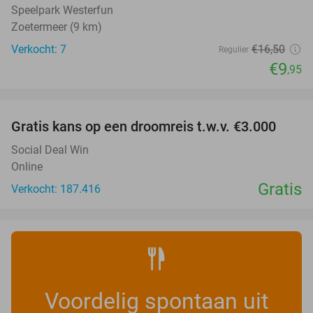
Speelpark Westerfun
Zoetermeer (9 km)
Verkocht: 7
€16
,50
Regulier
€9
,95
favorite_border
Gratis kans op een droomreis t.w.v. €3.000
Social Deal Win
Online
Gratis
Verkocht: 187.416
Voordelig spontaan uit