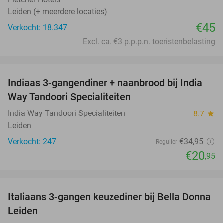
Leiden (+ meerdere locaties)
€45
Verkocht: 18.347
Excl. ca. €3 p.p.p.n. toeristenbelasting
favorite_border
Indiaas 3-gangendiner + naanbrood bij India
40%
Way Tandoori Specialiteiten
India Way Tandoori Specialiteiten
8.7
star
Leiden
Verkocht: 247
€34
,95
Regulier
€20
,95
favorite_border
Italiaans 3-gangen keuzediner bij Bella Donna
35%
Leiden