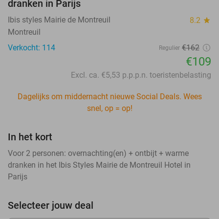
dranken in Parijs
Ibis styles Mairie de Montreuil
8.2
star
Montreuil
Verkocht: 114
€162
Regulier
€109
Excl. ca. €5,53 p.p.p.n. toeristenbelasting
Dagelijks om middernacht nieuwe Social Deals. Wees
snel, op = op!
In het kort
Voor 2 personen: overnachting(en) + ontbijt + warme
dranken in het Ibis Styles Mairie de Montreuil Hotel in
Parijs
Selecteer jouw deal