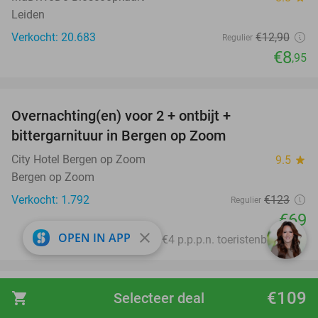
Leiden
Verkocht: 20.683
€12
,90
Regulier
€8
,95
favorite_border
Overnachting(en) voor 2 + ontbijt +
44%
bittergarnituur in Bergen op Zoom
City Hotel Bergen op Zoom
9.5
star
Bergen op Zoom
Verkocht: 1.792
€123
Regulier
€69
close
OPEN IN APP
Excl. ca. €4 p.p.p.n. toeristenbelasting
favorite_border
€109
shopping_cart
Selecteer deal
Rondvaart (75 min) + evt. snacks en onbeperkt
50%