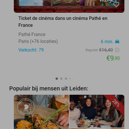
favorite_border
Ticket de cinéma dans un cinéma Pathé en
France
Pathé France
Paris (+76 locaties)
6 min.
directions_car
Verkocht: 79
€16
,40
Regulier
€9
,90
Populair bij mensen uit Leiden:
28%