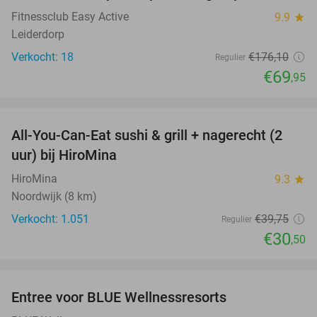
Fitnessclub Easy Active
9.9
star
Leiderdorp
Verkocht: 18
€176
,10
Regulier
€69
,95
favorite_border
All-You-Can-Eat sushi & grill + nagerecht (2
23%
uur) bij HiroMina
HiroMina
9.3
star
Noordwijk (8 km)
Verkocht: 1.051
€39
,75
Regulier
€30
,50
favorite_border
Entree voor BLUE Wellnessresorts
48%