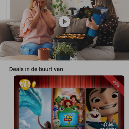
play_circle
Deals in de buurt van
40%