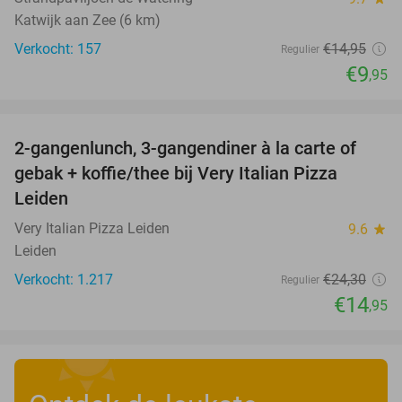
Katwijk aan Zee (6 km)
Verkocht: 157
€14
,95
Regulier
€9
,95
favorite_border
2-gangenlunch, 3-gangendiner à la carte of
38%
gebak + koffie/thee bij Very Italian Pizza
Leiden
Very Italian Pizza Leiden
9.6
star
Leiden
Verkocht: 1.217
€24
,30
Regulier
€14
,95