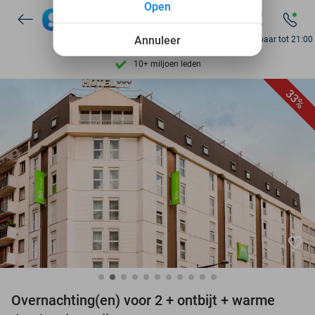
Open
7 dagen per week beschikbaar
10+ miljoen leden
Annuleer
Bereikbaar tot 21:00
9,4
op basis van
206.270 reviews
Ontdek 15.000+ deals
33%
7 dagen per week beschikbaar
10+ miljoen leden
favorite_border
Overnachting(en) voor 2 + ontbijt + warme