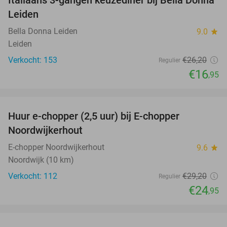
35%
Leiden
Bella Donna Leiden
9.0
star
Leiden
Verkocht: 153
€26
,20
Regulier
€16
,95
favorite_border
Huur e-chopper (2,5 uur) bij E-chopper
15%
Noordwijkerhout
E-chopper Noordwijkerhout
9.6
star
Noordwijk (10 km)
Verkocht: 112
€29
,20
Regulier
€24
,95
favorite_border