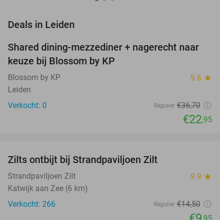
favorite_border
Deals in Leiden
Shared dining-mezzediner + nagerecht naar
37%
NEW
keuze bij Blossom by KP
TODAY
Blossom by KP
9.6
star
Leiden
Verkocht: 0
€36
,70
Regulier
€22
,95
favorite_border
Zilts ontbijt bij Strandpaviljoen Zilt
31%
Strandpaviljoen Zilt
9.9
star
Katwijk aan Zee (6 km)
Verkocht: 266
€14
,50
Regulier
€9
,95