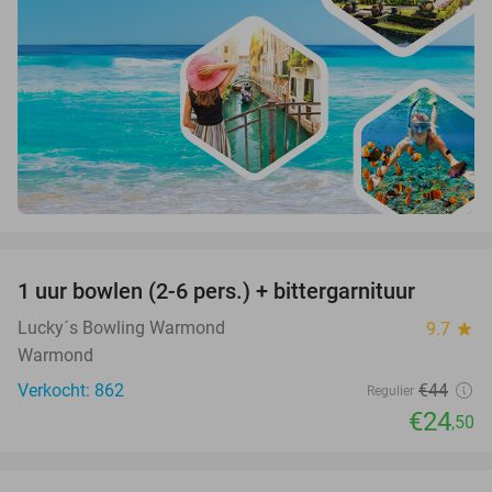
favorite_border
1 uur bowlen (2-6 pers.) + bittergarnituur
44%
Lucky´s Bowling Warmond
9.7
star
Warmond
Verkocht: 862
€44
Regulier
€24
,50
favorite_border