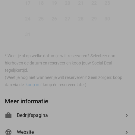
17
18
19
20
21
22
23
24
25
26
27
28
29
30
31
*
Weet je al op welke datum je wilt reserveren? Selecteer dan
hierboven de datum en reserveer en koop jouw Social Deal
tegelijkertijd.
(Weet je nog niet wanneer je wilt reserveren? Geen zorgen: koop
dan via de ‘
koop nu
’-knop én reserveer later)
Meer informatie
Bedrijfspagina
Website