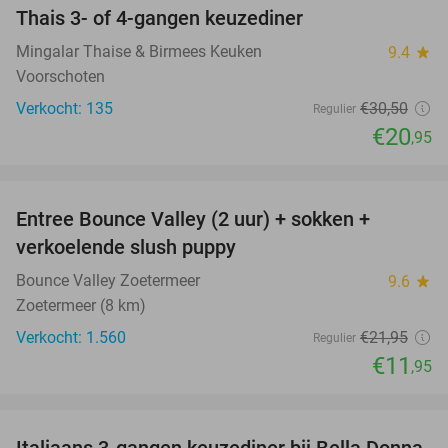
Thais 3- of 4-gangen keuzediner
31%
Mingalar Thaise & Birmees Keuken
9.4
star
Voorschoten
Verkocht: 135
€30
,50
Regulier
€20
,95
favorite_border
Entree Bounce Valley (2 uur) + sokken +
46%
verkoelende slush puppy
Bounce Valley Zoetermeer
9.6
star
Zoetermeer (8 km)
Verkocht: 1.560
€21
,95
Regulier
€11
,95
favorite_border
Italiaans 3-gangen keuzediner bij Bella Donna