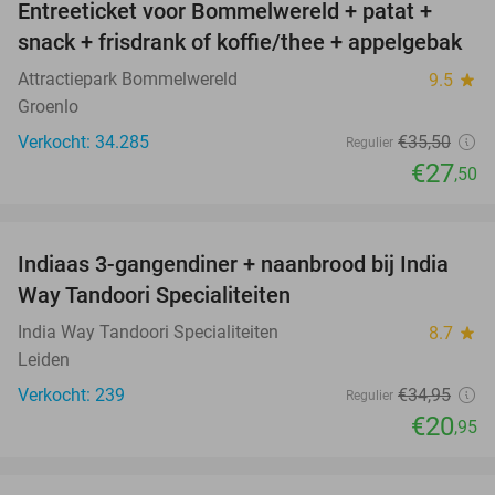
Entreeticket voor Bommelwereld + patat +
23%
snack + frisdrank of koffie/thee + appelgebak
Attractiepark Bommelwereld
9.5
star
Groenlo
Verkocht: 34.285
€35
,50
Regulier
€27
,50
favorite_border
Indiaas 3-gangendiner + naanbrood bij India
40%
Way Tandoori Specialiteiten
India Way Tandoori Specialiteiten
8.7
star
Leiden
Verkocht: 239
€34
,95
Regulier
€20
,95
favorite_border