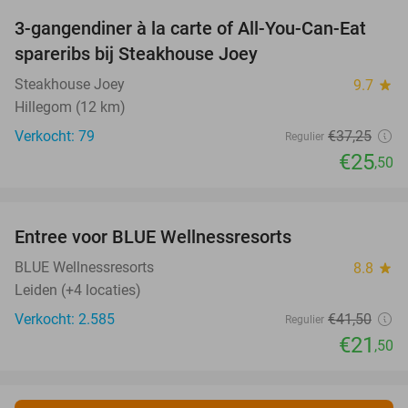
3-gangendiner à la carte of All-You-Can-Eat
32%
spareribs bij Steakhouse Joey
Steakhouse Joey
9.7
star
Hillegom (12 km)
Verkocht: 79
€37
,25
Regulier
€25
,50
favorite_border
Entree voor BLUE Wellnessresorts
48%
BLUE Wellnessresorts
8.8
star
Leiden (+4 locaties)
Verkocht: 2.585
€41
,50
Regulier
€21
,50