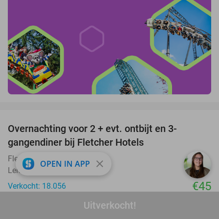
favorite_border
Overnachting voor 2 + evt. ontbijt en 3-
gangendiner bij Fletcher Hotels
Fletcher Hotels
close
OPEN IN APP
Leiden (+ meerdere locaties)
€45
Verkocht: 18.056
Excl. ca. €3 p.p.p.n. toeristenbelasting
Uitverkocht!
favorite_border