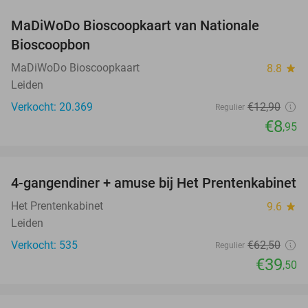
MaDiWoDo Bioscoopkaart van Nationale
31%
Bioscoopbon
MaDiWoDo Bioscoopkaart
8.8
star
Leiden
Verkocht: 20.369
€12
,90
Regulier
€8
,95
favorite_border
4-gangendiner + amuse bij Het Prentenkabinet
37%
Het Prentenkabinet
9.6
star
Leiden
Verkocht: 535
€62
,50
Regulier
€39
,50
favorite_border