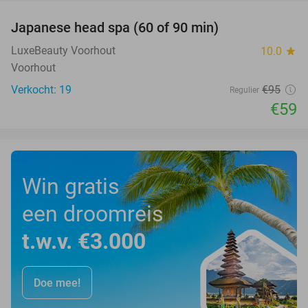
Japanese head spa (60 of 90 min)
38%
LuxeBeauty Voorhout
10.0
star
Voorhout
Verkocht: 19
€95
Regulier
€59
Win gratis
een droomreis
t.w.v. €3.000
Doe mee!