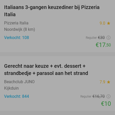
Italiaans 3-gangen keuzediner bij Pizzeria
42%
Italia
Pizzeria Italia
9.0
star
Noordwijk (8 km)
Verkocht: 108
€30
Regulier
€17
,50
favorite_border
Gerecht naar keuze + evt. dessert +
40%
strandbedje + parasol aan het strand
Beachclub JUNO
7.9
star
Kijkduin
Verkocht: 844
€16
,70
Regulier
€10
favorite_border