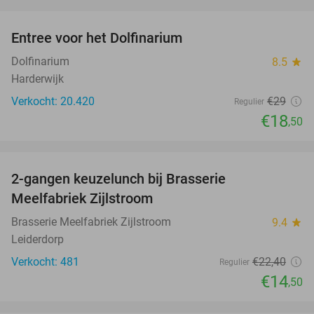
favorite_border
Entree voor het Dolfinarium
36%
Dolfinarium
8.5
star
Harderwijk
Verkocht: 20.420
€29
Regulier
€18
,50
favorite_border
2-gangen keuzelunch bij Brasserie
35%
Meelfabriek Zijlstroom
Brasserie Meelfabriek Zijlstroom
9.4
star
Leiderdorp
Verkocht: 481
€22
,40
Regulier
€14
,50
favorite_border