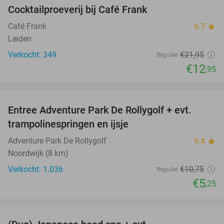
Cocktailproeverij bij Café Frank
41%
Café Frank
9.7
star
Leiden
Verkocht: 349
€21
,95
Regulier
€12
,95
favorite_border
Entree Adventure Park De Rollygolf + evt.
51%
trampolinespringen en ijsje
Adventure Park De Rollygolf
9.4
star
Noordwijk (8 km)
Verkocht: 1.036
€10
,75
Regulier
€5
,25
favorite_border