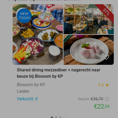
37%
NEW
TODAY
favorite_border
Shared dining-mezzediner + nagerecht naar
keuze bij Blossom by KP
Blossom by KP
9.6
star
Leiden
Verkocht: 0
€36
,70
Regulier
€22
,95