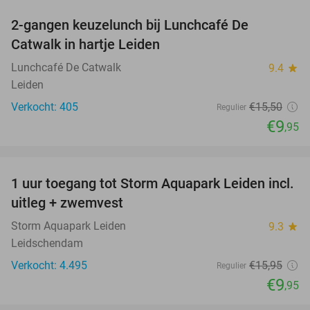
2-gangen keuzelunch bij Lunchcafé De
36%
Catwalk in hartje Leiden
Lunchcafé De Catwalk
9.4
star
Leiden
Verkocht: 405
€15
,50
Regulier
€9
,95
favorite_border
1 uur toegang tot Storm Aquapark Leiden incl.
38%
uitleg + zwemvest
Storm Aquapark Leiden
9.3
star
Leidschendam
Verkocht: 4.495
€15
,95
Regulier
€9
,95
favorite_border