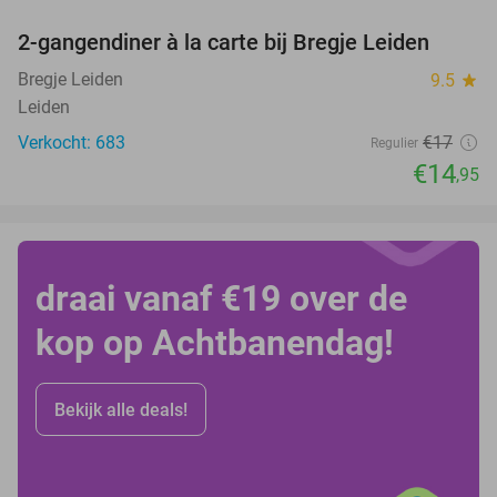
2-gangendiner à la carte bij Bregje Leiden
12%
Bregje Leiden
9.5
star
Leiden
Verkocht: 683
€17
Regulier
€14
,95
draai vanaf €19 over de
kop op Achtbanendag!
Bekijk alle deals!