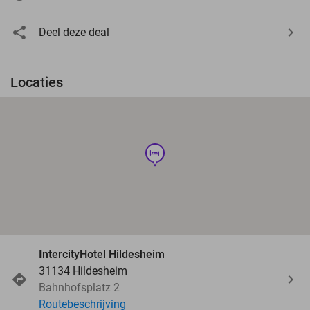
Deel deze deal
Locaties
hotel
IntercityHotel Hildesheim
31134 Hildesheim
Bahnhofsplatz 2
Routebeschrijving