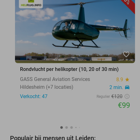
18%
favorite_border
Rondvlucht per helikopter (10, 20 of 30 min)
GASS General Aviation Services
8.9
star
Hildesheim (+7 locaties)
2 min.
directions_car
Verkocht: 47
€120
Regulier
€99
Populair bij mensen uit Leiden: