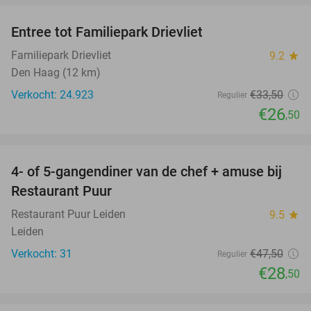
Entree tot Familiepark Drievliet
21%
Familiepark Drievliet
9.2
star
Den Haag (12 km)
Verkocht: 24.923
€33
,50
Regulier
€26
,50
favorite_border
4- of 5-gangendiner van de chef + amuse bij
40%
Restaurant Puur
Restaurant Puur Leiden
9.5
star
Leiden
Verkocht: 31
€47
,50
Regulier
€28
,50
favorite_border