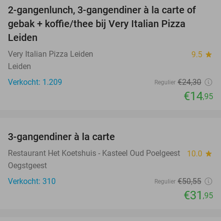
2-gangenlunch, 3-gangendiner à la carte of
38%
gebak + koffie/thee bij Very Italian Pizza
Leiden
Very Italian Pizza Leiden
9.5
star
Leiden
Verkocht: 1.209
€24
,30
Regulier
€14
,95
favorite_border
3-gangendiner à la carte
37%
Restaurant Het Koetshuis - Kasteel Oud Poelgeest
10.0
star
Oegstgeest
Verkocht: 310
€50
,55
Regulier
€31
,95