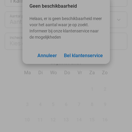
1 kamer
Geen beschikbaarheid
Aantal personen:
Helaas, er is geen beschikbaarheid meer
Aantal personen
voor het aantal waar je op zoekt.
Informeer bij onze klantenservice naar
de mogelijkheden
Inchecken
Uitchecken
Kies datum
Kies datum
Annuleer
Bel klantenservice
augustus 2026
Ma
Di
Wo
Do
Vr
Za
Zo
1
2
3
4
5
6
7
8
9
10
11
12
13
14
15
16