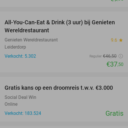
favorite_border
All-You-Can-Eat & Drink (3 uur) bij Genieten
19%
Wereldrestaurant
Genieten Wereldrestaurant
9.6
star
Leiderdorp
Verkocht: 5.302
€46
,50
Regulier
€37
,50
favorite_border
Gratis kans op een droomreis t.w.v. €3.000
Social Deal Win
Online
Gratis
Verkocht: 183.524
favorite_border