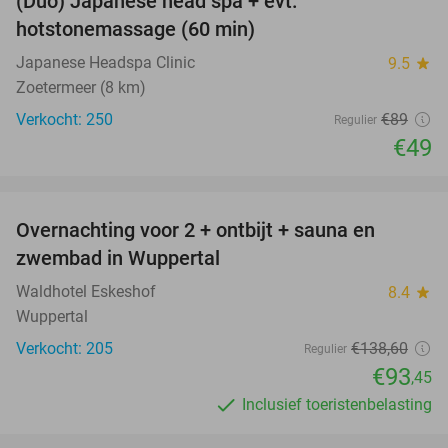
(Duo) Japanese head spa + evt.
45%
hotstonemassage (60 min)
Japanese Headspa Clinic
9.5
star
Zoetermeer (8 km)
Verkocht: 250
€89
Regulier
€49
favorite_border
Overnachting voor 2 + ontbijt + sauna en
33%
zwembad in Wuppertal
Waldhotel Eskeshof
8.4
star
Wuppertal
Verkocht: 205
€138
,60
Regulier
€93
,45
Inclusief toeristenbelasting
favorite_border