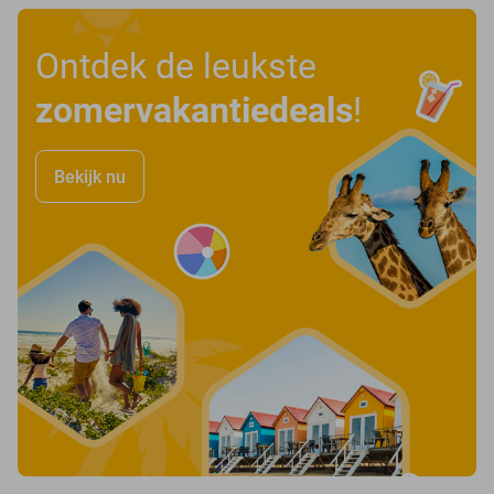
Ontdek de leukste
zomervakantiedeals
!
Bekijk nu