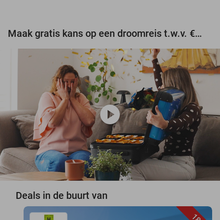
Maak gratis kans op een droomreis t.w.v. €3.000!
play_circle
Deals in de buurt van