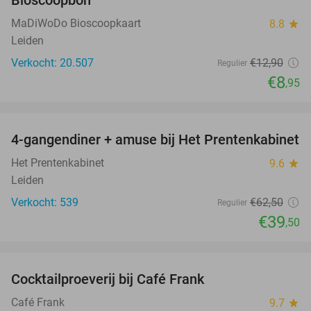
Bioscoopbon
MaDiWoDo Bioscoopkaart
8.8
star
Leiden
Verkocht: 20.507
€12
,90
Regulier
€8
,95
favorite_border
4-gangendiner + amuse bij Het Prentenkabinet
37%
Het Prentenkabinet
9.6
star
Leiden
Verkocht: 539
€62
,50
Regulier
€39
,50
favorite_border
Cocktailproeverij bij Café Frank
41%
Café Frank
9.7
star