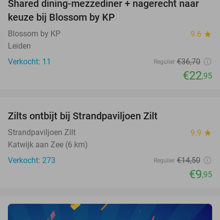
Shared dining-mezzediner + nagerecht naar
37%
NEW
keuze bij Blossom by KP
TODAY
Blossom by KP
9.6
star
Leiden
Verkocht: 11
€36
,70
Regulier
€22
,95
favorite_border
Zilts ontbijt bij Strandpaviljoen Zilt
31%
Strandpaviljoen Zilt
9.9
star
Katwijk aan Zee (6 km)
Verkocht: 273
€14
,50
Regulier
€9
,95