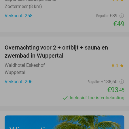
Zoetermeer (8 km)
Verkocht: 258
€89
Regulier
€49
favorite_border
Overnachting voor 2 + ontbijt + sauna en
33%
zwembad in Wuppertal
Waldhotel Eskeshof
8.4
star
Wuppertal
Verkocht: 206
€138
,60
Regulier
€93
,45
Inclusief toeristenbelasting