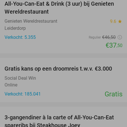
All-You-Can-Eat & Drink (3 uur) bij Genieten
19%
Wereldrestaurant
Genieten Wereldrestaurant
9.6
star
Leiderdorp
Verkocht: 5.355
€46
,50
Regulier
€37
,50
favorite_border
Gratis kans op een droomreis t.w.v. €3.000
Social Deal Win
Online
Gratis
Verkocht: 185.041
favorite_border
3-gangendiner à la carte of All-You-Can-Eat
32%
spareribs bij Steakhouse Joey