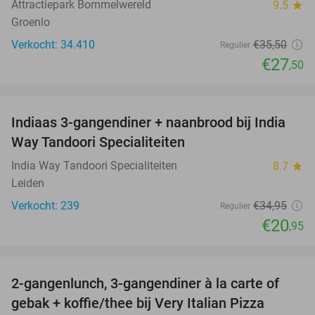
Attractiepark Bommelwereld
9.5
star
Groenlo
Verkocht: 34.410
€35
,50
Regulier
€27
,50
favorite_border
Indiaas 3-gangendiner + naanbrood bij India
40%
Way Tandoori Specialiteiten
India Way Tandoori Specialiteiten
8.7
star
Leiden
Verkocht: 239
€34
,95
Regulier
€20
,95
favorite_border
2-gangenlunch, 3-gangendiner à la carte of
38%
gebak + koffie/thee bij Very Italian Pizza