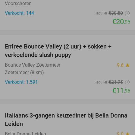
Voorschoten
Verkocht: 144
€30
,50
Regulier
€20
,95
favorite_border
Entree Bounce Valley (2 uur) + sokken +
46%
verkoelende slush puppy
Bounce Valley Zoetermeer
9.6
star
Zoetermeer (8 km)
Verkocht: 1.591
€21
,95
Regulier
€11
,95
favorite_border
Italiaans 3-gangen keuzediner bij Bella Donna
35%
Leiden
Bella Donna Leiden
9.0
star