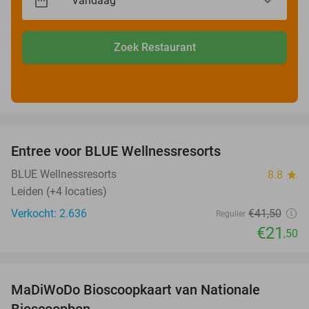
Zoek Restaurant
favorite_border
Entree voor BLUE Wellnessresorts
48%
BLUE Wellnessresorts
8.8
star
Leiden (+4 locaties)
Verkocht: 2.636
€41
,50
Regulier
€21
,50
favorite_border
MaDiWoDo Bioscoopkaart van Nationale
31%