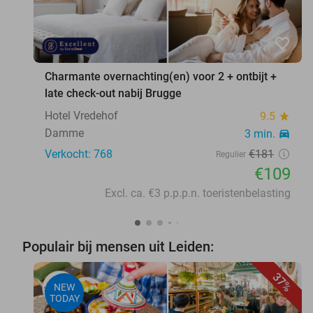
favorite_border
Charmante overnachting(en) voor 2 + ontbijt +
late check-out nabij Brugge
Hotel Vredehof
9.5
star
Damme
3 min.
directions_car
Verkocht: 768
€181
Regulier
€109
Excl. ca. €3 p.p.p.n. toeristenbelasting
Populair bij mensen uit Leiden:
37%
NEW
TODAY