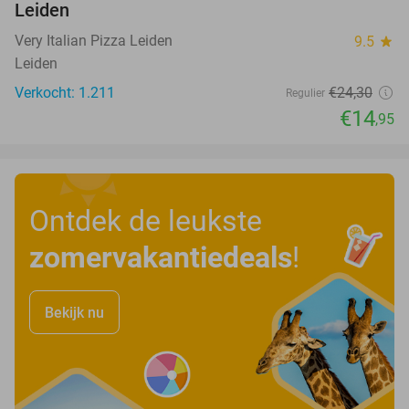
Leiden
Very Italian Pizza Leiden
9.5
star
Leiden
Verkocht: 1.211
€24
,30
Regulier
€14
,95
Ontdek de leukste
zomervakantiedeals
!
Bekijk nu