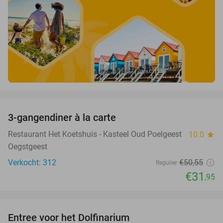
favorite_border
3-gangendiner à la carte
37%
Restaurant Het Koetshuis - Kasteel Oud Poelgeest
10.0
star
Oegstgeest
Verkocht: 312
€50
,55
Regulier
€31
,95
favorite_border
Entree voor het Dolfinarium
36%