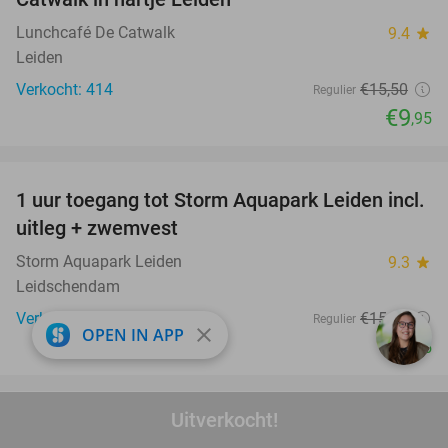
Lunchcafé De Catwalk
9.4
star
Leiden
Verkocht: 414
€15
,50
Regulier
€9
,95
favorite_border
1 uur toegang tot Storm Aquapark Leiden incl.
38%
uitleg + zwemvest
Storm Aquapark Leiden
9.3
star
Leidschendam
Verkocht: 4.525
€15
,95
Regulier
close
OPEN IN APP
€9
,95
favorite_border
Uitverkocht!
Entree tot Familiepark Drievliet
21%