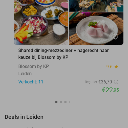
favorite_border
Shared dining-mezzediner + nagerecht naar
keuze bij Blossom by KP
Blossom by KP
9.6
star
Leiden
Verkocht: 11
€36
,70
Regulier
€22
,95
favorite_border
Deals in Leiden