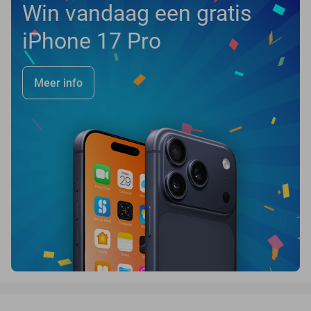
Win vandaag een gratis
iPhone 17 Pro
Meer info
favorite_border