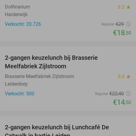
Dolfinarium
8.5
star
Harderwijk
Verkocht: 20.726
€29
Regulier
€18
,50
favorite_border
2-gangen keuzelunch bij Brasserie
35%
Meelfabriek Zijlstroom
Brasserie Meelfabriek Zijlstroom
9.4
star
Leiderdorp
Verkocht: 500
€22
,40
Regulier
€14
,50
favorite_border
2-gangen keuzelunch bij Lunchcafé De
36%
Catwalk in hartje Leiden