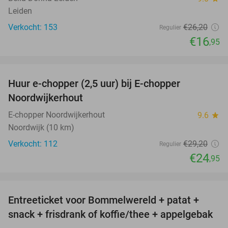
Leiden
Verkocht: 153
€26
,20
Regulier
€16
,95
favorite_border
Huur e-chopper (2,5 uur) bij E-chopper
15%
Noordwijkerhout
E-chopper Noordwijkerhout
9.6
star
Noordwijk (10 km)
Verkocht: 112
€29
,20
Regulier
€24
,95
favorite_border
Entreeticket voor Bommelwereld + patat +
23%
snack + frisdrank of koffie/thee + appelgebak