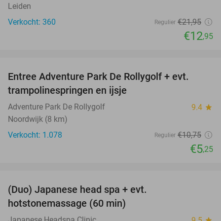
Leiden
Verkocht: 360
€21
,95
Regulier
€12
,95
favorite_border
Entree Adventure Park De Rollygolf + evt.
51%
trampolinespringen en ijsje
Adventure Park De Rollygolf
9.4
star
Noordwijk (8 km)
Verkocht: 1.078
€10
,75
Regulier
€5
,25
favorite_border
(Duo) Japanese head spa + evt.
45%
hotstonemassage (60 min)
Japanese Headspa Clinic
9.5
star