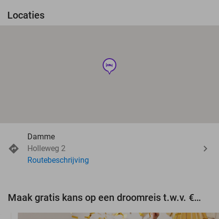
Locaties
hotel
Damme
Holleweg 2
Routebeschrijving
Maak gratis kans op een droomreis t.w.v. €3.000!