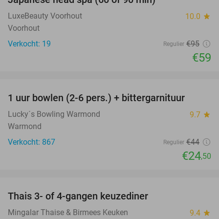
38%
LuxeBeauty Voorhout
10.0
star
Voorhout
Verkocht: 19
€95
Regulier
€59
favorite_border
1 uur bowlen (2-6 pers.) + bittergarnituur
44%
Lucky´s Bowling Warmond
9.7
star
Warmond
Verkocht: 867
€44
Regulier
€24
,50
favorite_border
Thais 3- of 4-gangen keuzediner
31%
Mingalar Thaise & Birmees Keuken
9.4
star