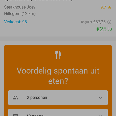
Steakhouse Joey
9.7
star
Hillegom (12 km)
Verkocht: 98
€37
,25
Regulier
€25
,50
Voordelig spontaan uit
eten?