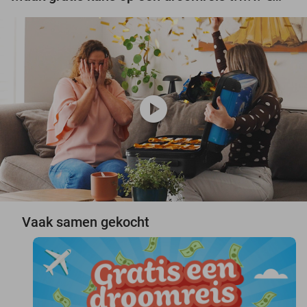
play_circle
Vaak samen gekocht