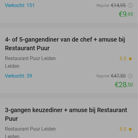
Verkocht: 151
€14
,95
Regulier
€9
,95
favorite_border
4- of 5-gangendiner van de chef + amuse bij
40%
Restaurant Puur
Restaurant Puur Leiden
9.5
star
Leiden
Verkocht: 39
€47
,50
Regulier
€28
,50
favorite_border
3-gangen keuzediner + amuse bij Restaurant
46%
Puur
Restaurant Puur Leiden
9.5
star
Leiden