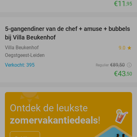
€11
,95
favorite_border
5-gangendiner van de chef + amuse + bubbels
51%
bij Villa Beukenhof
Villa Beukenhof
9.0
star
Oegstgeest-Leiden
Verkocht: 395
€89
,50
Regulier
€43
,50
Ontdek de leukste
zomervakantiedeals
!