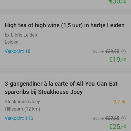
€30
,50
favorite_border
High tea of high wine (1,5 uur) in hartje Leiden
34%
Ex Libris Leiden
Leiden
Verkocht: 18
€29
,50
Regulier
€19
,50
favorite_border
3-gangendiner à la carte of All-You-Can-Eat
32%
spareribs bij Steakhouse Joey
Steakhouse Joey
9.7
star
Hillegom (12 km)
Verkocht: 116
€37
,25
Regulier
€25
,50