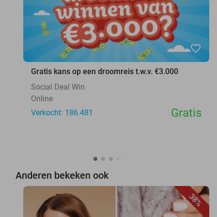
favorite_border
Gratis kans op een droomreis t.w.v. €3.000
Social Deal Win
Online
Gratis
Verkocht: 186.481
Anderen bekeken ook
38%