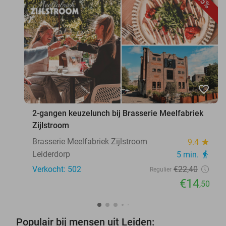
35%
favorite_border
2-gangen keuzelunch bij Brasserie Meelfabriek
Zijlstroom
Brasserie Meelfabriek Zijlstroom
9.4
star
Leiderdorp
5 min.
directions_walk
Verkocht: 502
€22
,40
Regulier
€14
,50
Populair bij mensen uit Leiden: