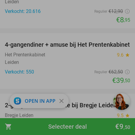
Leiden
Verkocht: 20.616
€12
,90
Regulier
€8
,95
favorite_border
4-gangendiner + amuse bij Het Prentenkabinet
37%
Het Prentenkabinet
9.6
star
Leiden
Verkocht: 550
€62
,50
Regulier
€39
,50
favorite_border
close
OPEN IN APP
2-gangendiner à la carte bij Bregje Leiden
12%
Bregje Leiden
9.5
star
Leiden
€9
shopping_cart
Selecteer deal
,50
Verkocht: 708
€17
Regulier