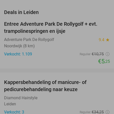
favorite_border
Deals in Leiden
Entree Adventure Park De Rollygolf + evt.
51%
trampolinespringen en ijsje
Adventure Park De Rollygolf
9.4
star
Noordwijk (8 km)
Verkocht: 1.109
€10
,75
Regulier
€5
,25
favorite_border
Kappersbehandeling of manicure- of
43%
NEW
pedicurebehandeling naar keuze
TODAY
Diamond Hairstyle
Leiden
Verkocht: 3
€34
,25
Regulier