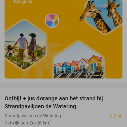
Bekijk nu
favorite_border
Ontbijt + jus d'orange aan het strand bij
33%
Strandpaviljoen de Watering
Strandpaviljoen de Watering
9.7
star
Katwijk aan Zee (6 km)