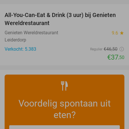
favorite_border
All-You-Can-Eat & Drink (3 uur) bij Genieten
19%
Wereldrestaurant
Genieten Wereldrestaurant
9.6
star
Leiderdorp
Verkocht: 5.383
€46
,50
Regulier
€37
,50
Voordelig spontaan uit
eten?