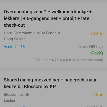
Overnachting voor 2 + welkomstdrankje +
25%
lekkernij + 5-gangendiner + ontbijt + late
check-out
Hotel Gastronomique De Echoput
10.0
star
Hoog Soeren
Verkocht: 13
€597
Regulier
€449
Excl. ca. €4,79 p.p.p.n. toeristenbelasting
favorite_border
Shared dining-mezzediner + nagerecht naar
37%
keuze bij Blossom by KP
Blossom by KP
9.6
star
Leiden