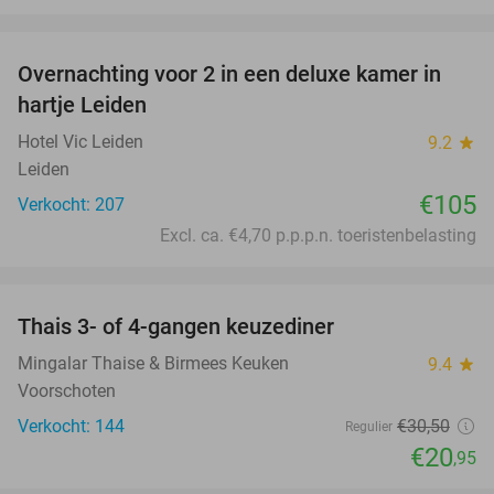
favorite_border
Overnachting voor 2 in een deluxe kamer in
hartje Leiden
Hotel Vic Leiden
9.2
star
Leiden
€105
Verkocht: 207
Excl. ca. €4,70 p.p.p.n. toeristenbelasting
favorite_border
Thais 3- of 4-gangen keuzediner
31%
Mingalar Thaise & Birmees Keuken
9.4
star
Voorschoten
Verkocht: 144
€30
,50
Regulier
€20
,95
favorite_border