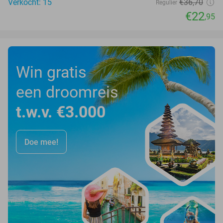
Verkocht: 15
€36
,70
Regulier
€22
,95
Win gratis
een droomreis
t.w.v. €3.000
Doe mee!