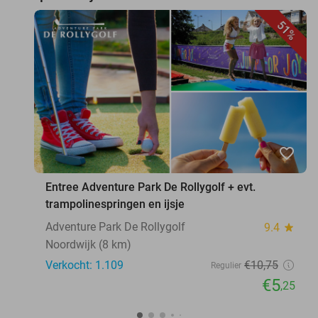
51%
favorite_border
Entree Adventure Park De Rollygolf + evt.
trampolinespringen en ijsje
Adventure Park De Rollygolf
9.4
star
Noordwijk (8 km)
Verkocht: 1.109
€10
,75
Regulier
€5
,25