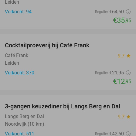
Leiden
Verkocht: 94
€64
,50
Regulier
€35
,95
favorite_border
Cocktailproeverij bij Café Frank
41%
Café Frank
9.7
star
Leiden
Verkocht: 370
€21
,95
Regulier
€12
,95
favorite_border
3-gangen keuzediner bij Langs Berg en Dal
44%
Langs Berg en Dal
9.7
star
Noordwijk (10 km)
Verkocht: 511
€42
,60
Regulier