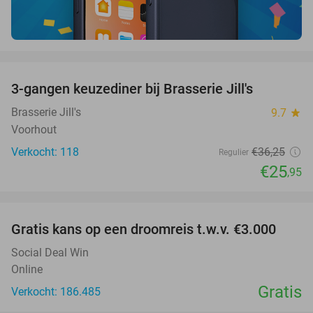
favorite_border
3-gangen keuzediner bij Brasserie Jill's
28%
Brasserie Jill's
9.7
star
Voorhout
Verkocht: 118
€36
,25
Regulier
€25
,95
favorite_border
Gratis kans op een droomreis t.w.v. €3.000
Social Deal Win
Online
Gratis
Verkocht: 186.485