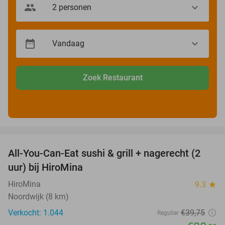
Zoek Restaurant
favorite_border
All-You-Can-Eat sushi & grill + nagerecht (2
23%
uur) bij HiroMina
HiroMina
9.3
star
Noordwijk (8 km)
Verkocht: 1.044
€39
,75
Regulier