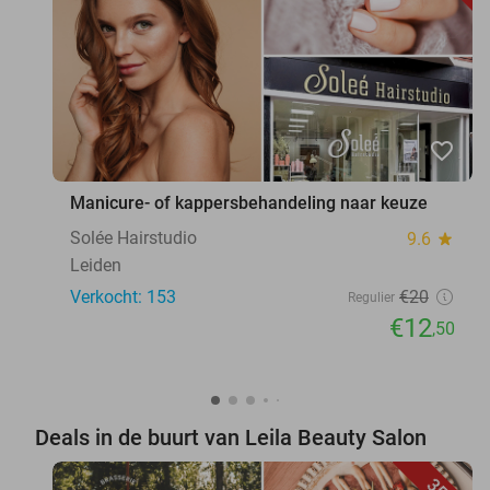
favorite_border
Manicure- of kappersbehandeling naar keuze
Solée Hairstudio
9.6
star
Leiden
Verkocht: 153
€20
Regulier
€12
,50
Deals in de buurt van Leila Beauty Salon