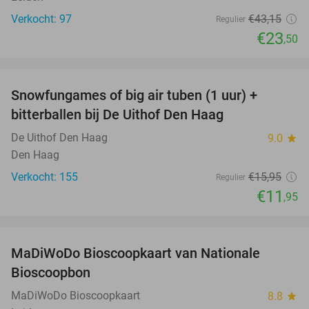
Verkocht: 97
€43
,15
Regulier
€23
,50
favorite_border
Snowfungames of big air tuben (1 uur) +
25%
bitterballen bij De Uithof Den Haag
De Uithof Den Haag
9.0
star
Den Haag
Verkocht: 155
€15
,95
Regulier
€11
,95
favorite_border
MaDiWoDo Bioscoopkaart van Nationale
31%
Bioscoopbon
MaDiWoDo Bioscoopkaart
8.8
star