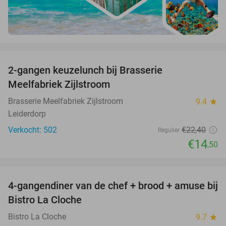
favorite_border
2-gangen keuzelunch bij Brasserie
35%
Meelfabriek Zijlstroom
Brasserie Meelfabriek Zijlstroom
9.4
star
Leiderdorp
Verkocht: 502
€22
,40
Regulier
€14
,50
favorite_border
4-gangendiner van de chef + brood + amuse bij
44%
Bistro La Cloche
Bistro La Cloche
9.7
star