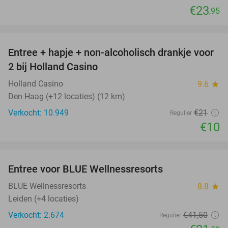
€23
,95
favorite_border
Entree + hapje + non-alcoholisch drankje voor
52%
2 bij Holland Casino
Holland Casino
9.6
star
Den Haag (+12 locaties) (12 km)
Verkocht: 10.949
€21
Regulier
€10
favorite_border
Entree voor BLUE Wellnessresorts
48%
BLUE Wellnessresorts
8.8
star
Leiden (+4 locaties)
Verkocht: 2.674
€41
,50
Regulier