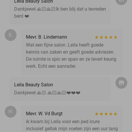
Leila Beauty Salon
Dankjewel 🙏🏻🙏🏻Ik ben blij dat u tevreden
bent ❤️
B.
Mevr. B. Lindemann
Wat een fijne salon. Leila heeft goede
kennis van zaken en geeft goede adviezen.
De ruimte is spic en span en ze levert keurig
werk. Echt een aanrader.
Leila Beauty Salon
Dankjewel 🙏🏻 🙏🏻🙏🏻❤️❤️❤️
W.
Mevr. W. Vd Burgt
ik kwam bij Leila voor een ped icure
inclusief gellak mijn voeten zijn een uur lang