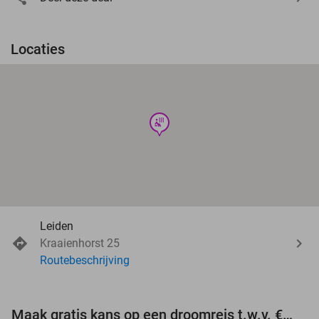
Locaties
wellness
Leiden
Kraaienhorst 25
Routebeschrijving
Maak gratis kans op een droomreis t.w.v. €3.000!