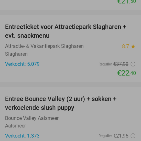
€21
,50
favorite_border
Entreeticket voor Attractiepark Slagharen +
41%
evt. snackmenu
Attractie- & Vakantiepark Slagharen
8.7
star
Slagharen
Verkocht: 5.079
€37
,90
Regulier
€22
,40
favorite_border
Entree Bounce Valley (2 uur) + sokken +
46%
verkoelende slush puppy
Bounce Valley Aalsmeer
Aalsmeer
Verkocht: 1.373
€21
,95
Regulier