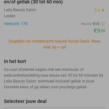
en/of gellak (30 tot 60 min)
Leila Beauty Salon
9.6
star
Leiden
Verkocht: 170
€15
Regulier
€9
,50
Dagelijks om middernacht nieuwe Social Deals. Wees
snel, op = op!
In het kort
Ga voor stralende nagels met een manicure- of
pedicurebehandeling naar keuze van 30 tot 60 minuten bij
Leila Beauty Salon: eventueel inclusief gellak in jouw
favoriete kleur, of ga alleen voor prachtige gellak
Selecteer jouw deal