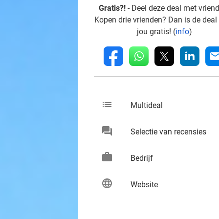
Gratis?!
- Deel deze deal met vrien
Kopen drie vrienden? Dan is de deal
jou gratis! (
info
)
whatsapp
linkedin
fb
mai
list
keybo
Multideal
chat
keybo
Selectie van recensies
work
keybo
Bedrijf
language
keybo
Website