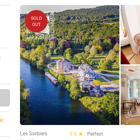
SOLD
OUT
:
al
Les Sorbiers
9.8
star
Perfect