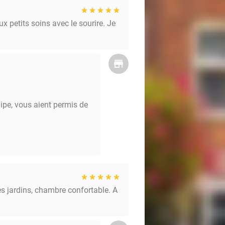
x petits soins avec le sourire. Je
ipe, vous aient permis de
e uienmayonaise
ardappeltuile en babyspruitjes
es jardins, chambre confortable. A
l met parelsap