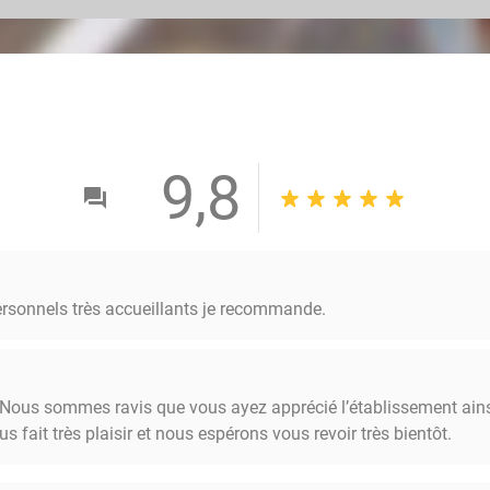
een romantisch uitje voegt het romantische verblijf een
Crémant de Wallonie, een doos bonbons en een late c
kies de optie inclusief 3-gangendiner à la carte. Je pro
producten, gepresenteerd op creatieve wijze en geïnspi
Op zoek naar een actievere vakantie? Kies voor de zom
combineert. Rust uit met een overnachting in een prac
9,8
gastronomisch ontbijt. Daarnaast ontdek je bijvoorbee
kiest: bij Les Sorbiers ben je welkom voor een onverget
het erfgoed, het gastronomische genot en ontdek de g
Roseau-Kamer
ersonnels très accueillants je recommande.
Tweepersoonsbed (of eenpersoons op verzoek)
Badkamer
Bad
! Nous sommes ravis que vous ayez apprécié l’établissement ainsi
Apart toilet
fait très plaisir et nous espérons vous revoir très bientôt.
Kantoor