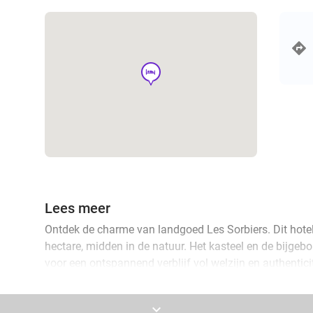
hotel
Lees meer
Ontdek de charme van landgoed Les Sorbiers. Dit hotel
hectare, midden in de natuur. Het kasteel en de bijge
voor een ontspannend verblijf vol welzijn en authenticit
verschillende opties. Zo is het ontspannende verblijf
voor 2. Het omvat een fijne nachtrust en een smakelijk 
keyboard_arrow_down