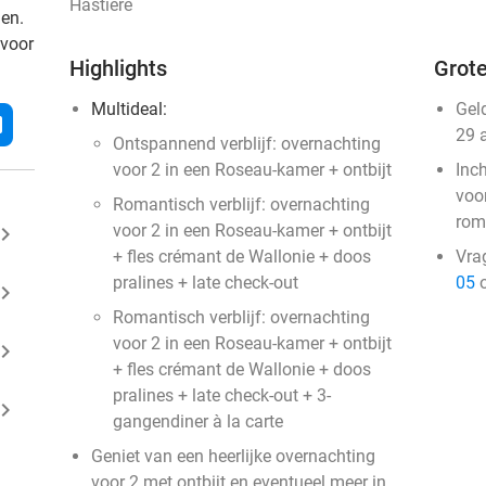
Hastière
den.
 voor
Highlights
Grote
Multideal:
Gel
l
29 
Ontspannend verblijf: overnachting
voor 2 in een Roseau-kamer + ontbijt
Inc
voo
Romantisch verblijf: overnachting
roma
voor 2 in een Roseau-kamer + ontbijt
ard_arrow_right
+ fles crémant de Wallonie + doos
Vra
pralines + late check-out
05
o
ard_arrow_right
Romantisch verblijf: overnachting
voor 2 in een Roseau-kamer + ontbijt
ard_arrow_right
+ fles crémant de Wallonie + doos
pralines + late check-out + 3-
ard_arrow_right
gangendiner à la carte
Geniet van een heerlijke overnachting
voor 2 met ontbijt en eventueel meer in