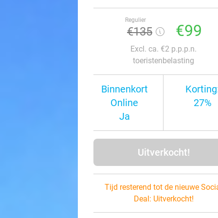
Regulier
€99
€135
Excl. ca. €2 p.p.p.n.
toeristenbelasting
Binnenkort
Korting
Online
27%
Ja
Uitverkocht!
Tijd resterend tot de nieuwe Soci
Deal:
Uitverkocht!