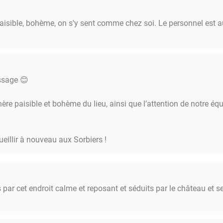
Uitzicht op de Maas of de tuin
paisible, bohème, on s'y sent comme chez soi. Le personnel est au
3-gangendiner à la carte
Voorgerecht
ssage 😊
Prei
zelfgerookte zalm, wortelketchup, vlierbessen
e paisible et bohème du lieu, ainsi que l’attention de notre équ
Spitskool à la flamme
Waals kalfsvlees, gepoederde eidooier en verbrand
Asperges
ueillir à nouveau aux Sorbiers !
kimchi en sobacha, kumquat van afgelopen zomer, a
Hoofdgerecht
Lam
ar cet endroit calme et reposant et séduits par le château et s
2 manieren: kefta met kruiden en gebarbecued zade
Witte vis