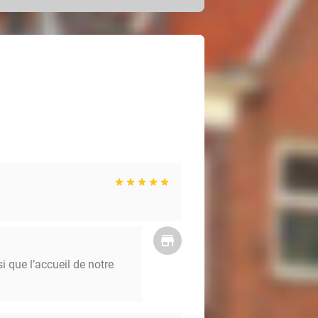
 vleugje elegantie toe met een fles
heck-out. Geniet anders maximaal en
eft van zalige en lokale Belgische
reerd op de seizoenen.
ervakantie, die natuur en avontuur
htige omgeving en proef van een
ld het omliggend groen. Wat je ook
elijke ervaring. Proef de charme van
eweldige natuur!
 que l’accueil de notre