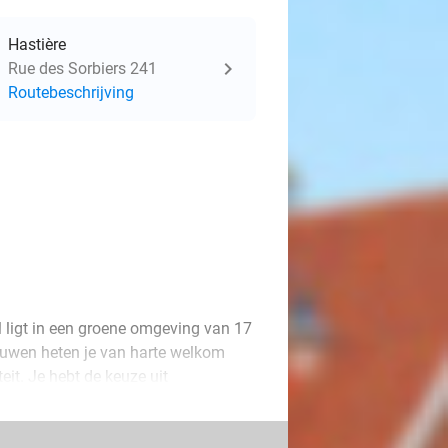
Hastière
Rue des Sorbiers 241
Routebeschrijving
 ligt in een groene omgeving van 17
bouwen heten je van harte welkom
eit. Je hebt de keuze uit
 ideaal voor een ontspannende pauze
ontbijt om 's ochtends te delen. Voor