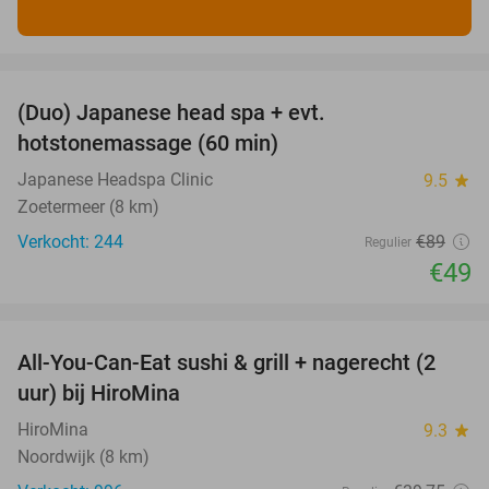
favorite_border
(Duo) Japanese head spa + evt.
45%
hotstonemassage (60 min)
Japanese Headspa Clinic
9.5
star
Zoetermeer (8 km)
Verkocht: 244
€89
Regulier
€49
favorite_border
All-You-Can-Eat sushi & grill + nagerecht (2
23%
uur) bij HiroMina
HiroMina
9.3
star
Noordwijk (8 km)