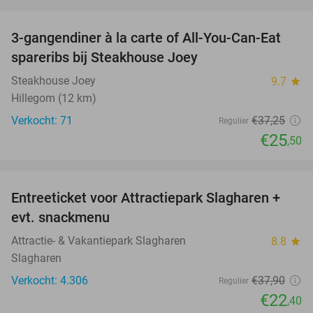
favorite_border
3-gangendiner à la carte of All-You-Can-Eat
32%
spareribs bij Steakhouse Joey
Steakhouse Joey
9.7
star
Hillegom (12 km)
Verkocht: 71
€37
,25
Regulier
€25
,50
favorite_border
Entreeticket voor Attractiepark Slagharen +
41%
evt. snackmenu
Attractie- & Vakantiepark Slagharen
8.8
star
Slagharen
Verkocht: 4.306
€37
,90
Regulier
€22
,40