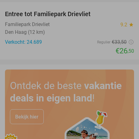
Entree tot Familiepark Drievliet
21%
Familiepark Drievliet
9.2
star
Den Haag (12 km)
Verkocht: 24.689
€33
,50
Regulier
€26
,50
Ontdek de beste
vakantie
deals in eigen land
!
Bekijk hier