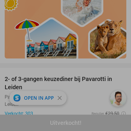
favorite_border
2- of 3-gangen keuzediner bij Pavarotti in
27%
Leiden
Pavarotti Leiden
close
9.3
star
OPEN IN APP
Leiden
Verkocht: 303
€29
,50
Regulier
€21
Uitverkocht!
,50