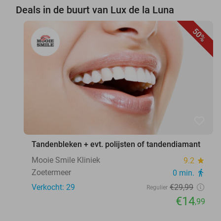
Deals in de buurt van Lux de la Luna
50%
favorite_border
Tandenbleken + evt. polijsten of tandendiamant
Mooie Smile Kliniek
9.2
star
Zoetermeer
0 min.
directions_walk
Verkocht: 29
€29
,99
Regulier
€14
,99