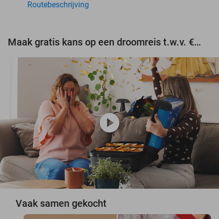
Routebeschrijving
Maak gratis kans op een droomreis t.w.v. €3.000!
play_circle
Vaak samen gekocht