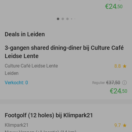
€24
,50
favorite_border
Deals in Leiden
3-gangen shared dining-diner bij Culture Café
35%
NEW
Leidse Lente
TODAY
Culture Café Leidse Lente
8.8
star
Leiden
Verkocht: 0
€37
,50
Regulier
€24
,50
favorite_border
Footgolf (12 holes) bij Klimpark21
38%
NEW
TODAY
Klimpark21
9.7
star