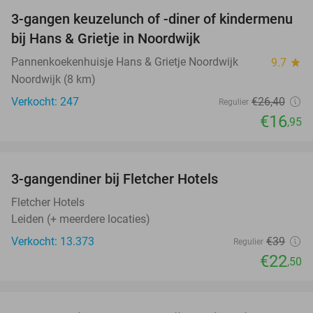
3-gangen keuzelunch of -diner of kindermenu
36%
bij Hans & Grietje in Noordwijk
Pannenkoekenhuisje Hans & Grietje Noordwijk
9.7
star
Noordwijk (8 km)
Verkocht: 247
€26
,40
Regulier
€16
,95
favorite_border
3-gangendiner bij Fletcher Hotels
42%
Fletcher Hotels
Leiden (+ meerdere locaties)
Verkocht: 13.373
€39
Regulier
€22
,50
favorite_border