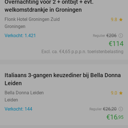
Overnachting voor 2 + ontbijt + evt.
45%
welkomstdrankje in Groningen
Flonk Hotel Groningen Zuid
9.8
star
Groningen
Verkocht: 1.421
€206
Regulier
€114
Excl. ca. €4,65 p.p.p.n. toeristenbelasting
favorite_border
Italiaans 3-gangen keuzediner bij Bella Donna
35%
Leiden
Bella Donna Leiden
9.0
star
Leiden
Verkocht: 144
€26
,20
Regulier
€16
,95
favorite_border