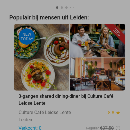
Populair bij mensen uit Leiden:
35%
NEW
TODAY
favorite_border
3-gangen shared dining-diner bij Culture Café
Leidse Lente
Culture Café Leidse Lente
8.8
star
Leiden
Verkocht: 0
€37
,50
Regulier