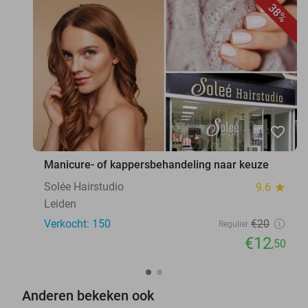
38%
favorite_border
Manicure- of kappersbehandeling naar keuze
Solée Hairstudio
9.6
star
Leiden
Verkocht: 150
€20
Regulier
€12
,50
Anderen bekeken ook