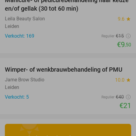
Manicure- of pedicurebehandeling naar keuze
37%
en/of gellak (30 tot 60 min)
Leila Beauty Salon
9.6
star
Leiden
Verkocht: 169
€15
Regulier
€9
,50
favorite_border
Wimper- of wenkbrauwbehandeling of PMU
48%
Jame Brow Studio
10.0
star
Leiden
Verkocht: 5
€40
Regulier
€21