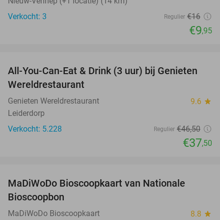
Nieuw-Vennep (+1 locatie) (14 km)
Verkocht: 3
€16
Regulier
€9
,95
favorite_border
All-You-Can-Eat & Drink (3 uur) bij Genieten
19%
Wereldrestaurant
Genieten Wereldrestaurant
9.6
star
Leiderdorp
Verkocht: 5.228
€46
,50
Regulier
€37
,50
favorite_border
MaDiWoDo Bioscoopkaart van Nationale
31%
Bioscoopbon
MaDiWoDo Bioscoopkaart
8.8
star