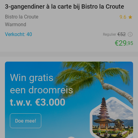
3-gangendiner à la carte bij Bistro la Croute
42%
Bistro la Croute
9.6
star
Warmond
Verkocht: 40
€52
Regulier
€29
,95
Win gratis
een droomreis
t.w.v. €3.000
Doe mee!