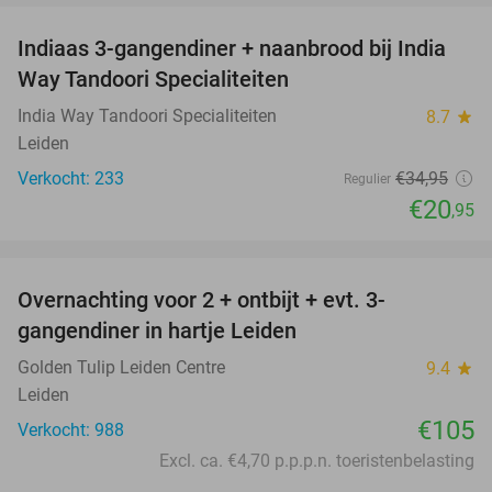
Indiaas 3-gangendiner + naanbrood bij India
40%
Way Tandoori Specialiteiten
India Way Tandoori Specialiteiten
8.7
star
Leiden
Verkocht: 233
€34
,95
Regulier
€20
,95
favorite_border
Overnachting voor 2 + ontbijt + evt. 3-
gangendiner in hartje Leiden
Golden Tulip Leiden Centre
9.4
star
Leiden
€105
Verkocht: 988
Excl. ca. €4,70 p.p.p.n. toeristenbelasting