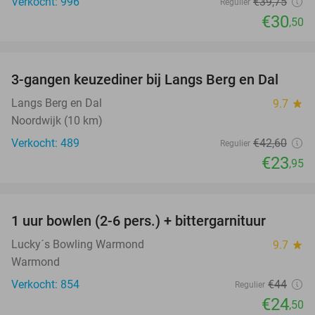
Verkocht: 996
€39
,75
Regulier
€30
,50
favorite_border
3-gangen keuzediner bij Langs Berg en Dal
44%
Langs Berg en Dal
9.7
star
Noordwijk (10 km)
Verkocht: 489
€42
,60
Regulier
€23
,95
favorite_border
1 uur bowlen (2-6 pers.) + bittergarnituur
44%
Lucky´s Bowling Warmond
9.7
star
Warmond
Verkocht: 854
€44
Regulier
€24
,50