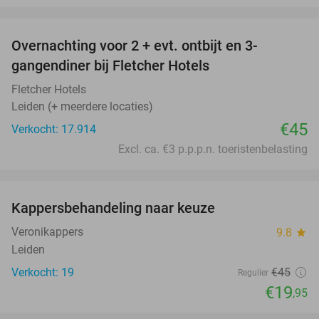
favorite_border
Overnachting voor 2 + evt. ontbijt en 3-
gangendiner bij Fletcher Hotels
Fletcher Hotels
Leiden (+ meerdere locaties)
€45
Verkocht: 17.914
Excl. ca. €3 p.p.p.n. toeristenbelasting
favorite_border
Kappersbehandeling naar keuze
56%
Veronikappers
9.8
star
Leiden
Verkocht: 19
€45
Regulier
€19
,95
favorite_border