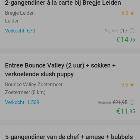
2-gangendiner à la carte bij Bregje Leiden
12%
Bregje Leiden
9.5
star
Leiden
Verkocht: 670
€17
Regulier
€14
,95
favorite_border
Entree Bounce Valley (2 uur) + sokken +
46%
verkoelende slush puppy
Bounce Valley Zoetermeer
9.6
star
Zoetermeer (8 km)
Verkocht: 1.509
€21
,95
Regulier
€11
,95
favorite_border
5-gangendiner van de chef + amuse + bubbels
51%