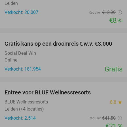
Leiden
Verkocht: 20.007
€12
,90
Regulier
€8
,95
favorite_border
Gratis kans op een droomreis t.w.v. €3.000
Social Deal Win
Online
Gratis
Verkocht: 181.954
favorite_border
Entree voor BLUE Wellnessresorts
48%
BLUE Wellnessresorts
8.8
star
Leiden (+4 locaties)
Verkocht: 2.514
€41
,50
Regulier
€21
,50