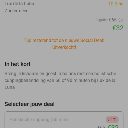
Lux de la Luna
10.0
star
Zoetermeer
€65
Regulier
€32
Tijd resterend tot de nieuwe Social Deal:
Uitverkocht!
In het kort
Breng je lichaam en geest in balans met een holistische
cuppingbehandeling van 60 of 90 minuten bij Lux de la
Luna
Selecteer jouw deal
Holistische cupping (60 min)
51%
€32
€65