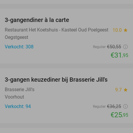
favorite_border
3-gangendiner à la carte
37%
Restaurant Het Koetshuis - Kasteel Oud Poelgeest
10.0
star
Oegstgeest
Verkocht: 308
€50
,55
Regulier
€31
,95
favorite_border
3-gangen keuzediner bij Brasserie Jill's
28%
Brasserie Jill's
9.7
star
Voorhout
Verkocht: 94
€36
,25
Regulier
€25
,95
favorite_border