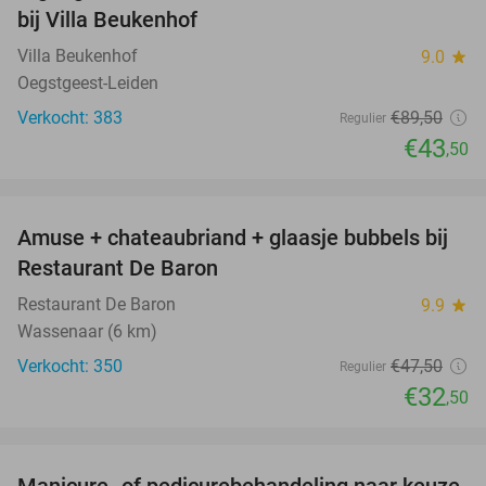
bij Villa Beukenhof
Villa Beukenhof
9.0
star
Oegstgeest-Leiden
Verkocht: 383
€89
,50
Regulier
€43
,50
favorite_border
Amuse + chateaubriand + glaasje bubbels bij
32%
Restaurant De Baron
Restaurant De Baron
9.9
star
Wassenaar (6 km)
Verkocht: 350
€47
,50
Regulier
€32
,50
favorite_border