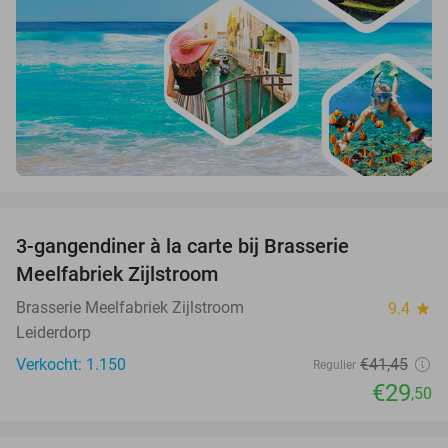
favorite_border
3-gangendiner à la carte bij Brasserie
29%
Meelfabriek Zijlstroom
Brasserie Meelfabriek Zijlstroom
9.4
star
Leiderdorp
Verkocht: 1.150
€41
,45
Regulier
€29
,50
favorite_border