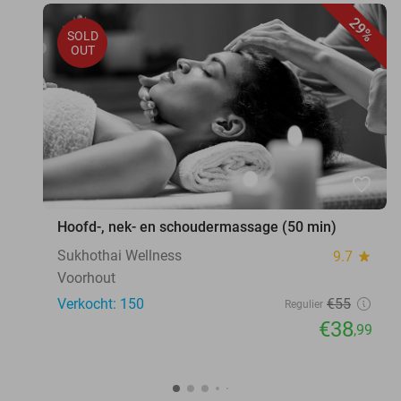
29%
SOLD
OUT
favorite_border
Hoofd-, nek- en schoudermassage (50 min)
Sukhothai Wellness
9.7
star
Voorhout
Verkocht: 150
€55
Regulier
€38
,99