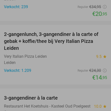
Verkocht: 239
€34
,95
Regulier
€20
,95
favorite_border
2-gangenlunch, 3-gangendiner à la carte of
38%
gebak + koffie/thee bij Very Italian Pizza
Leiden
Very Italian Pizza Leiden
9.5
star
Leiden
Verkocht: 1.209
€24
,30
Regulier
€14
,95
favorite_border
3-gangendiner à la carte
37%
Restaurant Het Koetshuis - Kasteel Oud Poelgeest
10.0
star