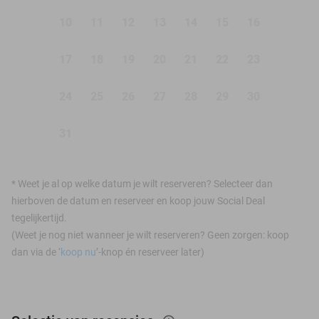
10
11
12
13
14
15
16
17
18
19
20
21
22
23
24
25
26
27
28
29
30
31
*
Weet je al op welke datum je wilt reserveren? Selecteer dan
hierboven de datum en reserveer en koop jouw Social Deal
tegelijkertijd.
(Weet je nog niet wanneer je wilt reserveren? Geen zorgen: koop
dan via de ‘
koop nu
’-knop én reserveer later)