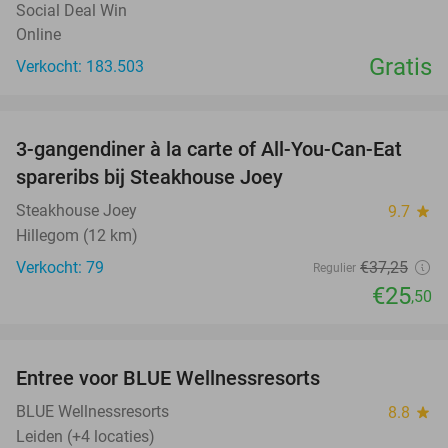
Social Deal Win
Online
Gratis
Verkocht: 183.503
favorite_border
3-gangendiner à la carte of All-You-Can-Eat
32%
spareribs bij Steakhouse Joey
Steakhouse Joey
9.7
star
Hillegom (12 km)
Verkocht: 79
€37
,25
Regulier
€25
,50
favorite_border
Entree voor BLUE Wellnessresorts
48%
BLUE Wellnessresorts
8.8
star
Leiden (+4 locaties)