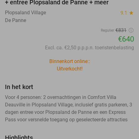
+ entree Plopsaland de Panne + meer
Plopsaland Village
9.1
star
De Panne
€831
Regulier
€640
Excl. ca. €2,50 p.p.p.n. toeristenbelasting
Binnenkort online::
Uitverkocht!
In het kort
Voor 4 personen: 2 overnachtingen in Comfort Villa
Deauville in Plopsaland Village, inclusief gratis parkeren, 3
dagen entree voor Plopsaland de Panne en een Express
Pass voor versnelde toegang op geselecteerde attracties
Highlights