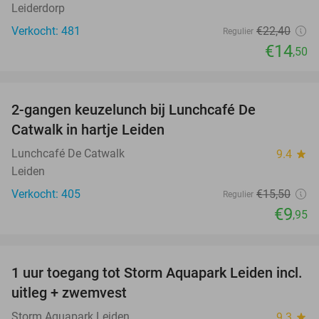
Leiderdorp
Verkocht: 481
€22
,40
Regulier
€14
,50
favorite_border
2-gangen keuzelunch bij Lunchcafé De
36%
Catwalk in hartje Leiden
Lunchcafé De Catwalk
9.4
star
Leiden
Verkocht: 405
€15
,50
Regulier
€9
,95
favorite_border
1 uur toegang tot Storm Aquapark Leiden incl.
38%
uitleg + zwemvest
Storm Aquapark Leiden
9.3
star