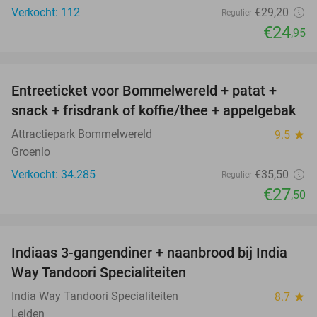
Verkocht: 112
€29
,20
Regulier
€24
,95
favorite_border
Entreeticket voor Bommelwereld + patat +
23%
snack + frisdrank of koffie/thee + appelgebak
Attractiepark Bommelwereld
9.5
star
Groenlo
Verkocht: 34.285
€35
,50
Regulier
€27
,50
favorite_border
Indiaas 3-gangendiner + naanbrood bij India
40%
Way Tandoori Specialiteiten
India Way Tandoori Specialiteiten
8.7
star
Leiden