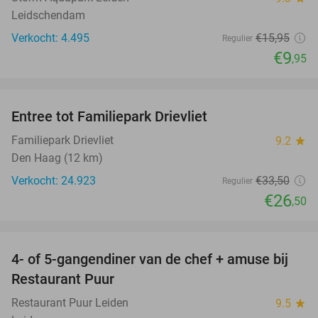
Leidschendam
Verkocht: 4.495
€15
,95
Regulier
€9
,95
favorite_border
Entree tot Familiepark Drievliet
21%
Familiepark Drievliet
9.2
star
Den Haag (12 km)
Verkocht: 24.923
€33
,50
Regulier
€26
,50
favorite_border
4- of 5-gangendiner van de chef + amuse bij
40%
Restaurant Puur
Restaurant Puur Leiden
9.5
star