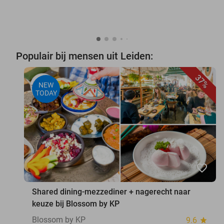
Populair bij mensen uit Leiden:
37%
NEW
TODAY
favorite_border
Shared dining-mezzediner + nagerecht naar
keuze bij Blossom by KP
Blossom by KP
9.6
star