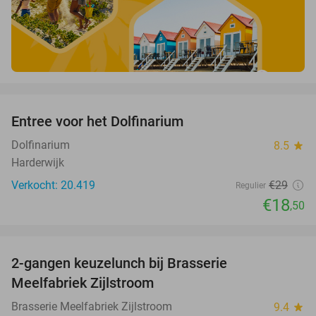
favorite_border
Entree voor het Dolfinarium
36%
Dolfinarium
8.5
star
Harderwijk
Verkocht: 20.419
€29
Regulier
€18
,50
favorite_border
2-gangen keuzelunch bij Brasserie
35%
Meelfabriek Zijlstroom
Brasserie Meelfabriek Zijlstroom
9.4
star