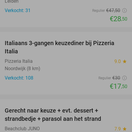
Leiden
Verkocht: 31
€47
,50
Regulier
€28
,50
favorite_border
Italiaans 3-gangen keuzediner bij Pizzeria
42%
Italia
Pizzeria Italia
9.0
star
Noordwijk (8 km)
Verkocht: 108
€30
Regulier
€17
,50
favorite_border
Gerecht naar keuze + evt. dessert +
40%
strandbedje + parasol aan het strand
Beachclub JUNO
7.9
star