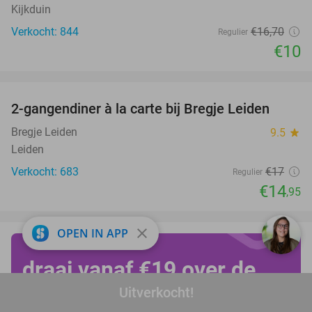
Kijkduin
Verkocht: 844
€16
,70
Regulier
€10
favorite_border
2-gangendiner à la carte bij Bregje Leiden
12%
Bregje Leiden
9.5
star
Leiden
Verkocht: 683
€17
Regulier
€14
,95
close
OPEN IN APP
draai vanaf €19 over de
Uitverkocht!
kop op Achtbanendag!