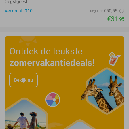
Oegstgeest
Verkocht: 310
€50
,55
Regulier
€31
,95
Ontdek de leukste
zomervakantiedeals
!
Bekijk nu