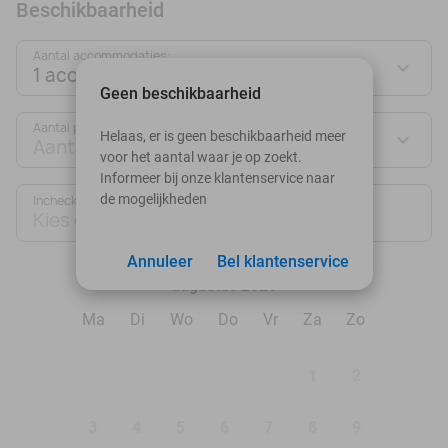
Beschikbaarheid
Aantal accommodaties:
1 accommodatie
Geen beschikbaarheid
Aantal personen:
Helaas, er is geen beschikbaarheid meer
Aantal personen
voor het aantal waar je op zoekt.
Informeer bij onze klantenservice naar
de mogelijkheden
Inchecken
Uitchecken
Kies datum
Kies datum
Annuleer
Bel klantenservice
augustus 2026
Ma
Di
Wo
Do
Vr
Za
Zo
1
2
3
4
5
6
7
8
9