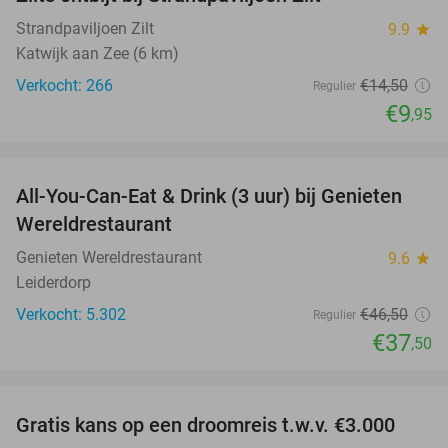
31%
Strandpaviljoen Zilt
9.9
star
Katwijk aan Zee (6 km)
Verkocht: 266
€14
,50
Regulier
€9
,95
favorite_border
All-You-Can-Eat & Drink (3 uur) bij Genieten
19%
Wereldrestaurant
Genieten Wereldrestaurant
9.6
star
Leiderdorp
Verkocht: 5.302
€46
,50
Regulier
€37
,50
favorite_border
Gratis kans op een droomreis t.w.v. €3.000