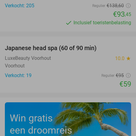
Verkocht: 205
€138
,60
Regulier
€93
,45
Inclusief toeristenbelasting
favorite_border
Japanese head spa (60 of 90 min)
38%
LuxeBeauty Voorhout
10.0
star
Voorhout
Verkocht: 19
€95
Regulier
€59
Win gratis
een droomreis