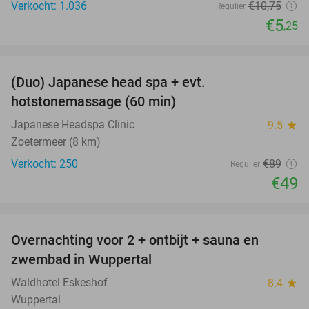
Verkocht: 1.036
€10
,75
Regulier
€5
,25
favorite_border
(Duo) Japanese head spa + evt.
45%
hotstonemassage (60 min)
Japanese Headspa Clinic
9.5
star
Zoetermeer (8 km)
Verkocht: 250
€89
Regulier
€49
favorite_border
Overnachting voor 2 + ontbijt + sauna en
33%
zwembad in Wuppertal
Waldhotel Eskeshof
8.4
star
Wuppertal