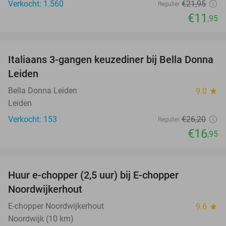
Verkocht: 1.560
€21
,95
Regulier
€11
,95
favorite_border
Italiaans 3-gangen keuzediner bij Bella Donna
35%
Leiden
Bella Donna Leiden
9.0
star
Leiden
Verkocht: 153
€26
,20
Regulier
€16
,95
favorite_border
Huur e-chopper (2,5 uur) bij E-chopper
15%
Noordwijkerhout
E-chopper Noordwijkerhout
9.6
star
Noordwijk (10 km)