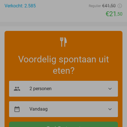
Verkocht: 2.585
€41
,50
Regulier
€21
,50
Voordelig spontaan uit
eten?