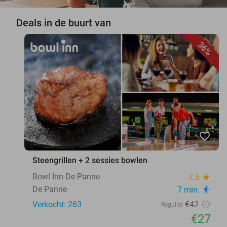
Deals in de buurt van
36%
favorite_border
Steengrillen + 2 sessies bowlen
Bowl Inn De Panne
7.5
star
De Panne
7 min.
directions_walk
Verkocht: 263
€42
Regulier
€27