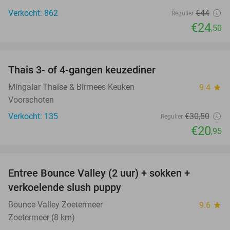
Verkocht: 862
€44
Regulier
€24
,50
favorite_border
Thais 3- of 4-gangen keuzediner
31%
Mingalar Thaise & Birmees Keuken
9.4
star
Voorschoten
Verkocht: 135
€30
,50
Regulier
€20
,95
favorite_border
Entree Bounce Valley (2 uur) + sokken +
46%
verkoelende slush puppy
Bounce Valley Zoetermeer
9.6
star
Zoetermeer (8 km)