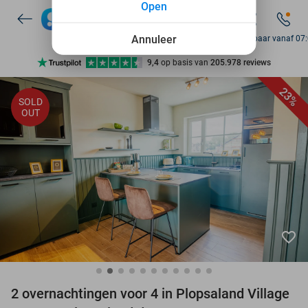
Open
7 dagen per week beschikbaar
10+ miljoen leden
Annuleer
Bereikbaar vanaf 07
9,4
op basis van
205.978 reviews
Ontdek 15.000+ deals
23%
SOLD
7 dagen per week beschikbaar
OUT
10+ miljoen leden
favorite_border
2 overnachtingen voor 4 in Plopsaland Village