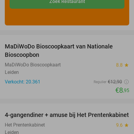
Zoek Restaurant
favorite_border
MaDiWoDo Bioscoopkaart van Nationale
31%
Bioscoopbon
MaDiWoDo Bioscoopkaart
8.8
star
Leiden
Verkocht: 20.361
€12
,90
Regulier
€8
,95
favorite_border
4-gangendiner + amuse bij Het Prentenkabinet
37%
Het Prentenkabinet
9.6
star
Leiden