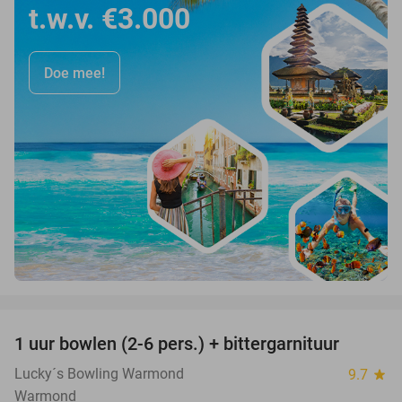
t.w.v. €3.000
Doe mee!
favorite_border
1 uur bowlen (2-6 pers.) + bittergarnituur
44%
Lucky´s Bowling Warmond
9.7
star
Warmond