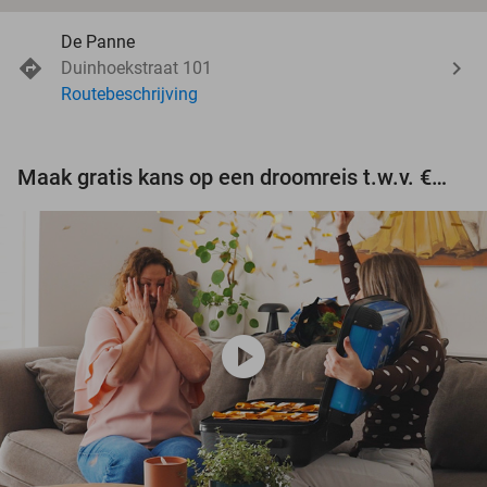
De Panne
Duinhoekstraat 101
Routebeschrijving
Maak gratis kans op een droomreis t.w.v. €3.000!
play_circle