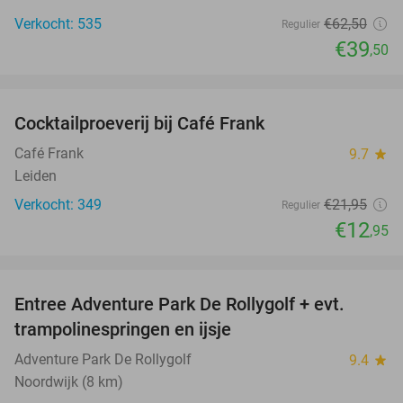
Verkocht: 535
€62
,50
Regulier
€39
,50
favorite_border
Cocktailproeverij bij Café Frank
41%
Café Frank
9.7
star
Leiden
Verkocht: 349
€21
,95
Regulier
€12
,95
favorite_border
Entree Adventure Park De Rollygolf + evt.
51%
trampolinespringen en ijsje
Adventure Park De Rollygolf
9.4
star
Noordwijk (8 km)