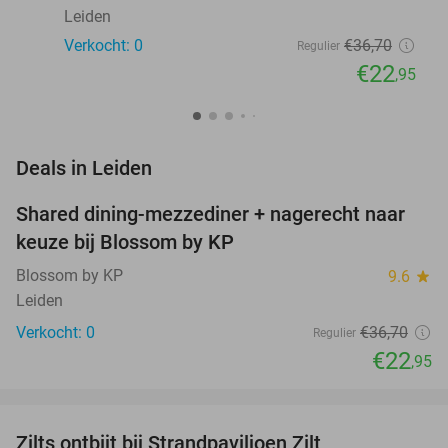
Leiden
Verkocht: 0
€36
,70
Regulier
€22
,95
favorite_border
Deals in Leiden
Shared dining-mezzediner + nagerecht naar
37%
NEW
keuze bij Blossom by KP
TODAY
Blossom by KP
9.6
star
Leiden
Verkocht: 0
€36
,70
Regulier
€22
,95
favorite_border
Zilts ontbijt bij Strandpaviljoen Zilt