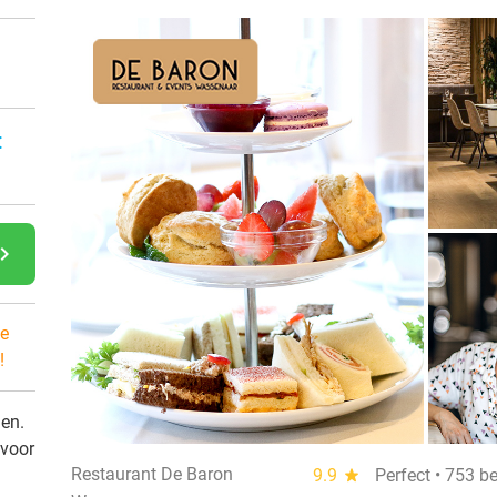
:
gate_next
e
!
den.
 voor
Restaurant De Baron
9.9
star
Perfect • 753 b