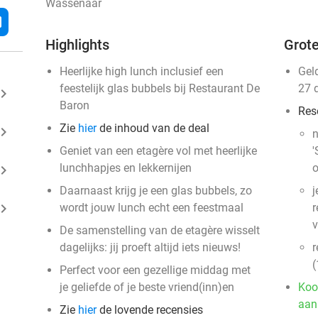
Wassenaar
l
Highlights
Grote
Heerlijke high lunch inclusief een
Gel
feestelijk glas bubbels bij Restaurant De
27 
ard_arrow_right
Baron
Res
Zie
hier
de inhoud van de deal
ard_arrow_right
n
Geniet van een etagère vol met heerlijke
'
lunchhapjes en lekkernijen
o
ard_arrow_right
Daarnaast krijg je een glas bubbels, zo
j
ard_arrow_right
wordt jouw lunch echt een feestmaal
r
De samenstelling van de etagère wisselt
dagelijks: jij proeft altijd iets nieuws!
r
(
Perfect voor een gezellige middag met
je geliefde of je beste vriend(inn)en
Koo
aan
Zie
hier
de lovende recensies