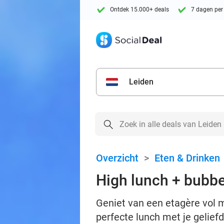
Ontdek 15.000+ deals
7 dagen per
Leiden
Overzicht
>
Eten & Drinken
High lunch + bubbe
Geniet van een etagère vol me
perfecte lunch met je geliefd