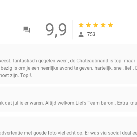
9,9
753
st. fantastisch gegeten weer , de Chateaubriand is top. maar het
 bezig is om je een heerlijke avond te geven. hartelijk, snel, lie
et zijn. Top!!.
uk dat jullie er waren. Altijd welkom.Liefs Team baron.. Extra kn
dvertentie met goede foto viel echt op. Er was via social deal 