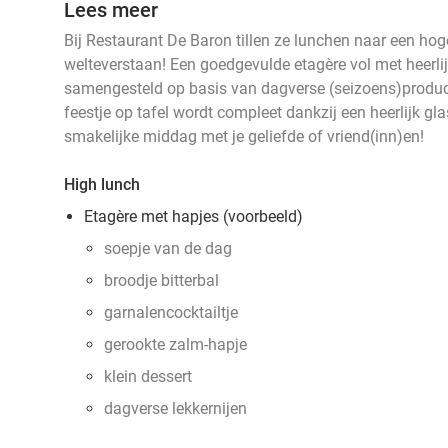
Lees meer
Bij Restaurant De Baron tillen ze lunchen naar een hoge
welteverstaan! Een goedgevulde etagère vol met heerli
samengesteld op basis van dagverse (seizoens)producte
feestje op tafel wordt compleet dankzij een heerlijk gl
smakelijke middag met je geliefde of vriend(inn)en!
High lunch
Etagère met hapjes (voorbeeld)
soepje van de dag
broodje bitterbal
garnalencocktailtje
gerookte zalm-hapje
klein dessert
dagverse lekkernijen