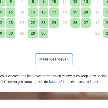
8
9
7
8
9
10
11
12
13
5
5
16
14
15
16
17
18
19
20
12
1
2
23
21
22
23
24
25
26
27
19
2
9
30
28
29
30
26
2
Meer weergeven
ren? Selecteer dan hierboven de datum en reserveer en koop jouw Social Dea
en? Geen zorgen: koop dan via de ‘
koop nu
’-knop én reserveer later)