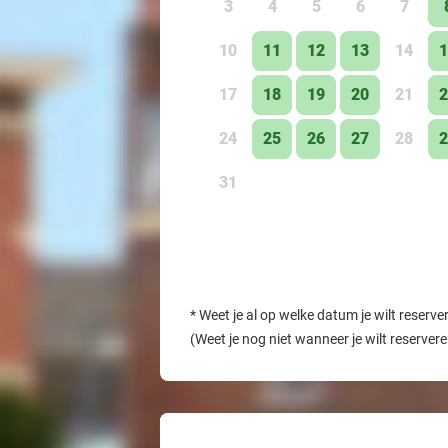
3
4
5
6
7
10
11
12
13
14
1
17
18
19
20
21
2
24
25
26
27
28
2
31
*
Weet je al op welke datum je wilt reserve
(Weet je nog niet wanneer je wilt reserver