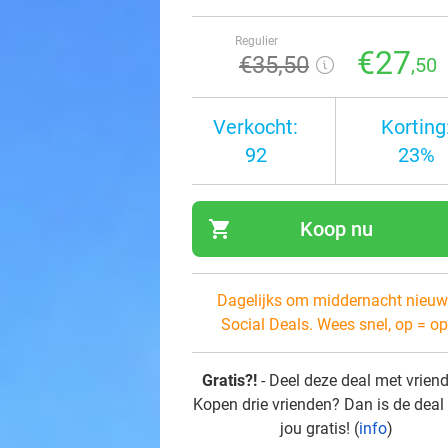
Regulier
€27
€35
,50
,50
Verkocht:
Korting
92
23%
shopping_cart
Koop nu
navi
Dagelijks om middernacht nieuw
Social Deals. Wees snel, op = op
Gratis?!
- Deel deze deal met vrien
Kopen drie vrienden? Dan is de deal
jou gratis! (
info
)