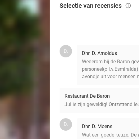
Selectie van recensies
info_outlined
D.
Dhr. D. Arnoldus
Wederom bij de Baron gewee
personeel(o.l.v.Esmiralda)
avondje uit voor mensen mo
Restaurant De Baron
Jullie zijn geweldig! Ontzettend le
D.
Dhr. D. Moens
Wat een goede keuze. De a