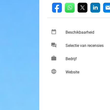
whatsapp
linkedin
fb
mai
date_range
keybo
Beschikbaarheid
chat
keybo
Selectie van recensies
work
keybo
Bedrijf
language
keybo
Website