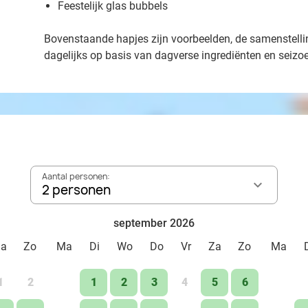
Feestelijk glas bubbels
Bovenstaande hapjes zijn voorbeelden, de samenstellin
dagelijks op basis van dagverse ingrediënten en seiz
Aantal personen:
2 personen
september 2026
Za
Zo
Ma
Di
Wo
Do
Vr
Za
Zo
Ma
1
2
1
2
3
4
5
6