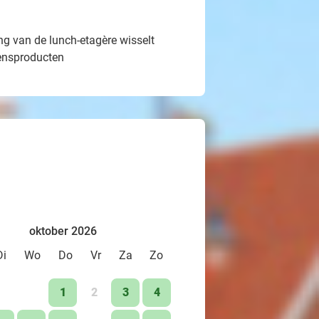
g van de lunch-etagère wisselt
oensproducten
oktober 2026
Di
Wo
Do
Vr
Za
Zo
1
2
3
4