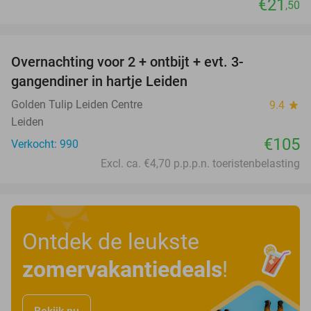
€21
,50
favorite_border
Overnachting voor 2 + ontbijt + evt. 3-
gangendiner in hartje Leiden
Golden Tulip Leiden Centre
9.4
star
Leiden
€105
Verkocht: 990
Excl. ca. €4,70 p.p.p.n. toeristenbelasting
Ontdek de leukste
zomervakantiedeals
!