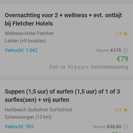
favorite_border
Overnachting voor 2 + wellness + evt. ontbijt
55%
bij Fletcher Hotels
Wellness-Hotel Fletcher
7.4
star
Leiden (+9 locaties)
Verkocht: 1.042
€175
Regulier
€79
Excl. ca. €3 p.p.p.n. toeristenbelasting
favorite_border
Suppen (1,5 uur) of surfen (1,5 uur) of 1 of 3
41%
surfles(sen) + vrij surfen
Hartbeach Quiksilver Surfschool
9.5
star
Scheveningen (13 km)
Verkocht: 593
€36
,50
Regulier