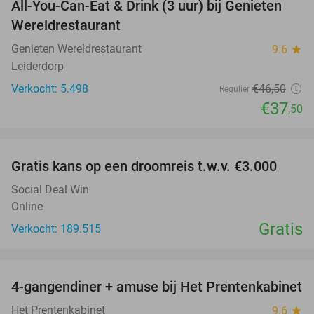
All-You-Can-Eat & Drink (3 uur) bij Genieten
19%
Wereldrestaurant
Genieten Wereldrestaurant
9.6
star
Leiderdorp
Verkocht: 5.498
€46
,50
Regulier
€37
,50
favorite_border
Gratis kans op een droomreis t.w.v. €3.000
Social Deal Win
Online
Gratis
Verkocht: 189.515
favorite_border
4-gangendiner + amuse bij Het Prentenkabinet
37%
Het Prentenkabinet
9.6
star