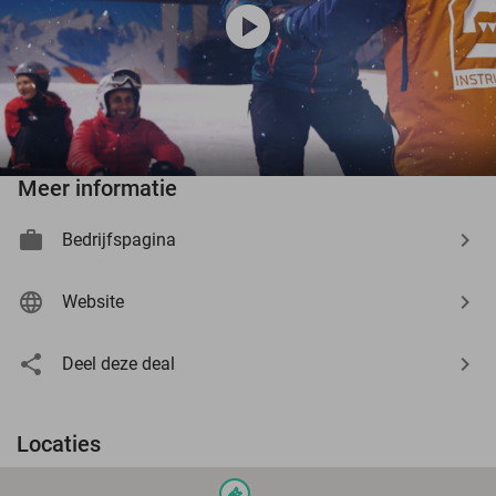
play_circle
Meer informatie
Bedrijfspagina
Website
Deel deze deal
Locaties
events