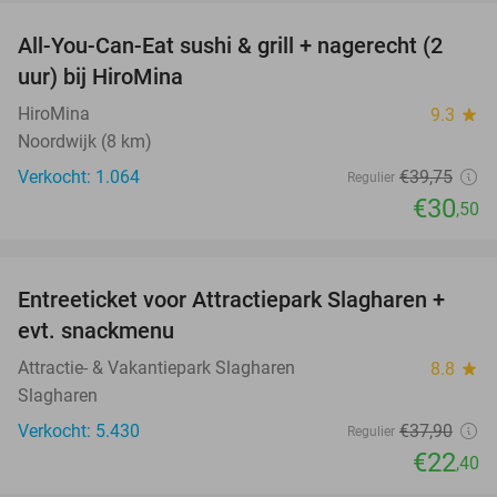
All-You-Can-Eat sushi & grill + nagerecht (2
23%
uur) bij HiroMina
HiroMina
9.3
star
Noordwijk (8 km)
Verkocht: 1.064
€39
,75
Regulier
€30
,50
favorite_border
Entreeticket voor Attractiepark Slagharen +
41%
evt. snackmenu
Attractie- & Vakantiepark Slagharen
8.8
star
Slagharen
Verkocht: 5.430
€37
,90
Regulier
€22
,40