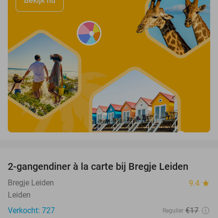
Bekijk nu
favorite_border
2-gangendiner à la carte bij Bregje Leiden
12%
Bregje Leiden
9.4
star
Leiden
Verkocht: 727
€17
Regulier