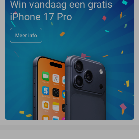
Win vandaag een gratis
iPhone 17 Pro
Meer info
favorite_border