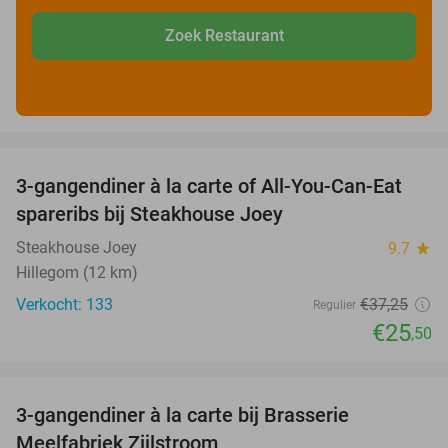
Zoek Restaurant
favorite_border
3-gangendiner à la carte of All-You-Can-Eat
32%
spareribs bij Steakhouse Joey
Steakhouse Joey
9.7
star
Hillegom (12 km)
Verkocht: 133
€37
,25
Regulier
€25
,50
favorite_border
3-gangendiner à la carte bij Brasserie
29%
Meelfabriek Zijlstroom