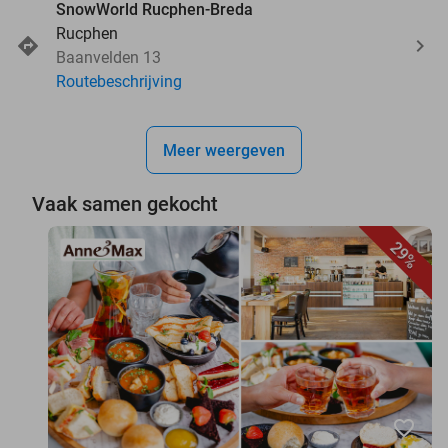
SnowWorld Rucphen-Breda
Rucphen
Baanvelden 13
Routebeschrijving
Meer weergeven
Vaak samen gekocht
29%
favorite_border