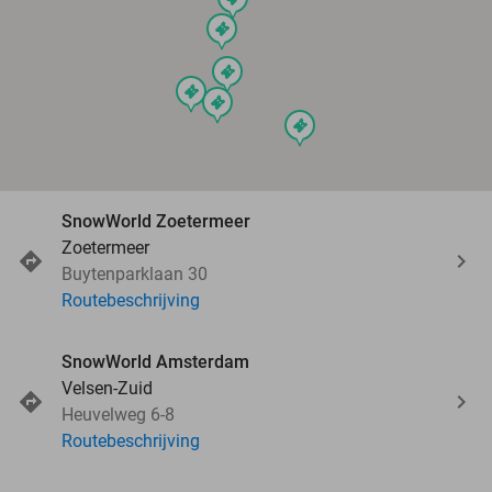
events
events
events
events
events
SnowWorld Zoetermeer
Zoetermeer
Buytenparklaan 30
Routebeschrijving
SnowWorld Amsterdam
Velsen-Zuid
Heuvelweg 6-8
Routebeschrijving