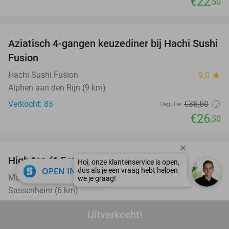
€22
,50
favorite_border
Aziatisch 4-gangen keuzediner bij Hachi Sushi
27%
Fusion
Hachi Sushi Fusion
9.0
star
Alphen aan den Rijn (9 km)
Verkocht: 83
€36
,50
Regulier
€26
,50
favorite_border
High tea (1,5 uur) bij Mokka
38%
close
OPEN IN APP
Mokka Sassenheim
9.7
star
Sassenheim (6 km)
Verkocht: 63
€20
Regulier
Uitverkocht!
€12
,50