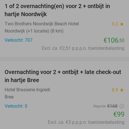
1 of 2 overnachting(en) voor 2 + ontbijt in
hartje Noordwijk
Two Brothers Noordwijk Beach Hotel
9.3
star
Noordwijk (+1 locatie) (8 km)
€106
Verkocht: 707
,50
Excl. ca. €2,51 p.p.p.n. toeristenbelasting
favorite_border
Overnachting voor 2 + ontbijt + late check-out
41%
NEW
in hartje Bree
TODAY
Hotel Brasserie Ingredi
8.9
star
Bree
Verkocht: 0
€168
Regulier
€99
Excl. ca. €3 p.p.p.n. toeristenbelasting