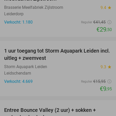
Brasserie Meelfabriek Zijlstroom
9.4
star
Leiderdorp
Verkocht: 1.180
€41
,45
Regulier
€29
,50
favorite_border
1 uur toegang tot Storm Aquapark Leiden incl.
38%
uitleg + zwemvest
Storm Aquapark Leiden
9.3
star
Leidschendam
Verkocht: 4.669
€15
,95
Regulier
€9
,95
favorite_border
Entree Bounce Valley (2 uur) + sokken +
46%