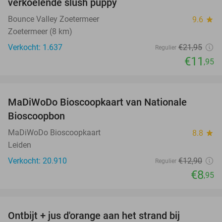
verkoelende slush puppy
Bounce Valley Zoetermeer
9.6
star
Zoetermeer (8 km)
Verkocht: 1.637
€21
,95
Regulier
€11
,95
favorite_border
MaDiWoDo Bioscoopkaart van Nationale
31%
Bioscoopbon
MaDiWoDo Bioscoopkaart
8.8
star
Leiden
Verkocht: 20.910
€12
,90
Regulier
€8
,95
favorite_border
Ontbijt + jus d'orange aan het strand bij
33%