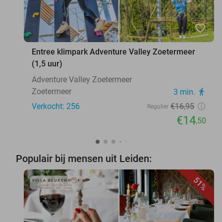
favorite_border
Entree klimpark Adventure Valley Zoetermeer
(1,5 uur)
Adventure Valley Zoetermeer
Zoetermeer
3 min.
directions_walk
Verkocht: 256
€16
,95
Regulier
€14
,50
Populair bij mensen uit Leiden:
51%