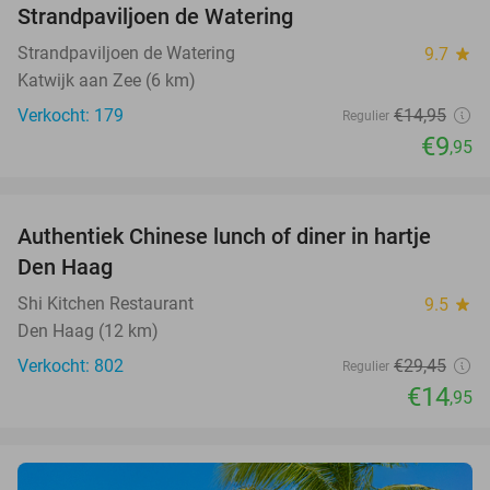
Strandpaviljoen de Watering
Strandpaviljoen de Watering
9.7
star
Katwijk aan Zee (6 km)
Verkocht: 179
€14
,95
Regulier
€9
,95
favorite_border
Authentiek Chinese lunch of diner in hartje
49%
Den Haag
Shi Kitchen Restaurant
9.5
star
Den Haag (12 km)
Verkocht: 802
€29
,45
Regulier
€14
,95