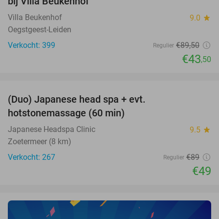
bij Villa Beukenhof
Villa Beukenhof
9.0
star
Oegstgeest-Leiden
Verkocht: 399
€89
,50
Regulier
€43
,50
favorite_border
(Duo) Japanese head spa + evt.
45%
hotstonemassage (60 min)
Japanese Headspa Clinic
9.5
star
Zoetermeer (8 km)
Verkocht: 267
€89
Regulier
€49