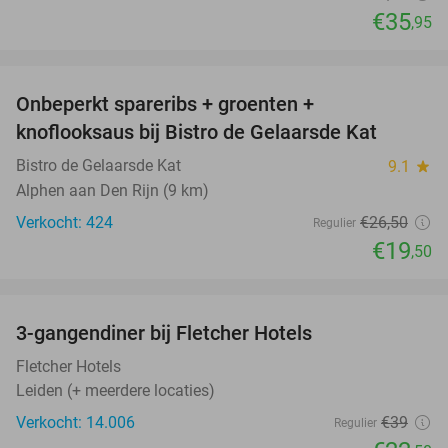
€35
,95
favorite_border
Onbeperkt spareribs + groenten +
26%
knoflooksaus bij Bistro de Gelaarsde Kat
Bistro de Gelaarsde Kat
9.1
star
Alphen aan Den Rijn (9 km)
Verkocht: 424
€26
,50
Regulier
€19
,50
favorite_border
3-gangendiner bij Fletcher Hotels
42%
Fletcher Hotels
Leiden (+ meerdere locaties)
Verkocht: 14.006
€39
Regulier