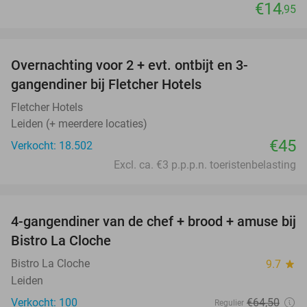
€14
,95
favorite_border
Overnachting voor 2 + evt. ontbijt en 3-
gangendiner bij Fletcher Hotels
Fletcher Hotels
Leiden (+ meerdere locaties)
€45
Verkocht: 18.502
Excl. ca. €3 p.p.p.n. toeristenbelasting
favorite_border
4-gangendiner van de chef + brood + amuse bij
44%
Bistro La Cloche
Bistro La Cloche
9.7
star
Leiden
Verkocht: 100
€64
,50
Regulier