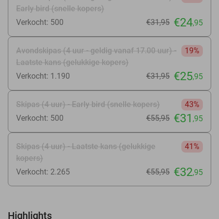
Early bird (snelle kopers)
€24
Verkocht: 500
€31
,95
,95
Avondskipas (4 uur - geldig vanaf 17.00 uur) -
19%
Laatste kans (gelukkige kopers)
€25
Verkocht: 1.190
€31
,95
,95
Skipas (4 uur) - Early bird (snelle kopers)
43%
€31
Verkocht: 500
€55
,95
,95
Skipas (4 uur) - Laatste kans (gelukkige
41%
kopers)
€32
Verkocht: 2.265
€55
,95
,95
Highlights