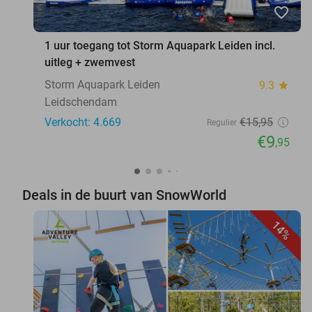
favorite_border
1 uur toegang tot Storm Aquapark Leiden incl.
uitleg + zwemvest
Storm Aquapark Leiden
9.3
star
Leidschendam
Verkocht: 4.669
€15
,95
Regulier
€9
,95
Deals in de buurt van SnowWorld
14%