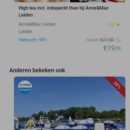
High tea incl. onbeperkt thee bij Anne&Max
Leiden
Anne&Max Leiden
9.2
star
Leiden
Verkocht: 991
€27
,50
Regulier
€19
,50
Anderen bekeken ook
38%