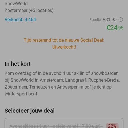
SnowWorld
Zoetermeer (+5 locaties)
Verkocht: 4.464
€31
,95
Regulier
€24
,95
Tijd resterend tot de nieuwe Social Deal:
Uitverkocht!
In het kort
Kom overdag of in de avond 4 uur skiën of snowboarden
bij SnowWorld in Amsterdam, Landgraaf, Rucphen-Breda,
Zoetermeer, Terneuzen en Antwerpen: alsof je écht op
wintersport bent
Selecteer jouw deal
Avondskipas (4 uur - geldig vanaf 17.00 uur) -
22%