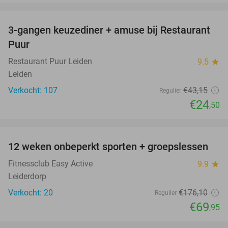
favorite_border
3-gangen keuzediner + amuse bij Restaurant
43%
Puur
Restaurant Puur Leiden
9.5
star
Leiden
Verkocht: 107
€43
,15
Regulier
€24
,50
favorite_border
12 weken onbeperkt sporten + groepslessen
60%
Fitnessclub Easy Active
9.9
star
Leiderdorp
Verkocht: 20
€176
,10
Regulier
€69
,95
favorite_border