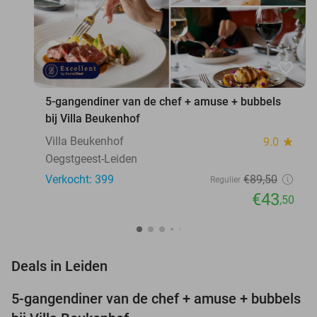
favorite_border
5-gangendiner van de chef + amuse + bubbels
bij Villa Beukenhof
Villa Beukenhof
9.0
star
Oegstgeest-Leiden
Verkocht: 399
€89
,50
Regulier
€43
,50
favorite_border
Deals in Leiden
5-gangendiner van de chef + amuse + bubbels
51%