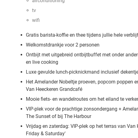
airconditioning
tv
wifi
Gratis barista-koffie en thee tijdens jullie hele verblij
Welkomstdrankje voor 2 personen
Ontbijt met
uitgebreid ontbijtbuffet met onder andere
en live cooking
Luxe gevulde lunch-picknickmand inclusief dekentj
Het Amelander Nobeltje proeven, popcorn poppen en 
Van Heeckeren Grandcafé
Mooie fiets- en wandelroutes om het eiland te verk
VIP-plek voor de prachtige zonsondergang + Amelan
The Sunset of bij The Harbour
Vrijdag en zaterdag: VIP-plek op het terras van Van
Friday & Saturday'