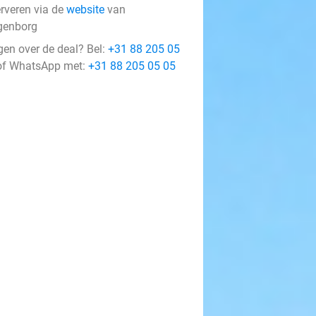
erveren via de
website
van
enborg
gen over de deal? Bel:
+31 88 205 05
f WhatsApp met:
+31 88 205 05 05