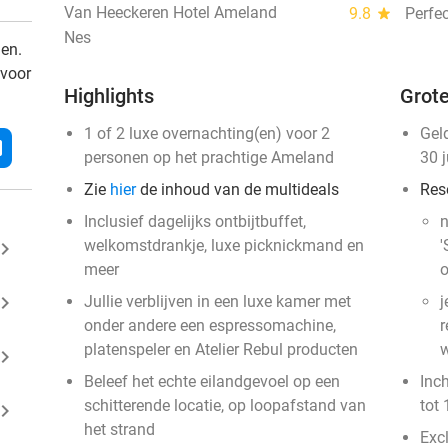
Van Heeckeren Hotel Ameland
9.8
star
Perfec
Nes
den.
 voor
Highlights
Grote
1 of 2 luxe overnachting(en) voor 2
Gel
l
personen op het prachtige Ameland
30 
Zie
hier
de inhoud van de multideals
Res
Inclusief dagelijks ontbijtbuffet,
n
welkomstdrankje, luxe picknickmand en
'
ard_arrow_right
meer
o
ard_arrow_right
Jullie verblijven in een luxe kamer met
j
onder andere een espressomachine,
r
platenspeler en Atelier Rebul producten
w
ard_arrow_right
Beleef het echte eilandgevoel op een
Inc
schitterende locatie, op loopafstand van
tot 
ard_arrow_right
het strand
Excl