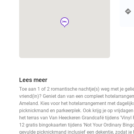
hotel
Lees meer
Toe aan 1 of 2 romantische nachtje(s) weg met je gelie
vriend(in)? Geniet dan van een compleet hotelarrange
Ameland. Kies voor het hotelarrangement met dagelijks
picknickmand en parkeerplek. Ook krijg je op vrijdage
het terras van Van Heeckeren Grandcafé tijdens 'Vinyl
12 gratis bingokaarten tijdens 'Not Your Ordinary Bingo
gevulde picknickmand inclusief een dekentje, zodat je 