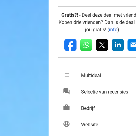
Gratis?!
- Deel deze deal met vrien
Kopen drie vrienden? Dan is de deal
jou gratis! (
info
)
whatsapp
linkedin
fb
mai
list
keybo
Multideal
chat
keybo
Selectie van recensies
work
keybo
Bedrijf
language
keybo
Website