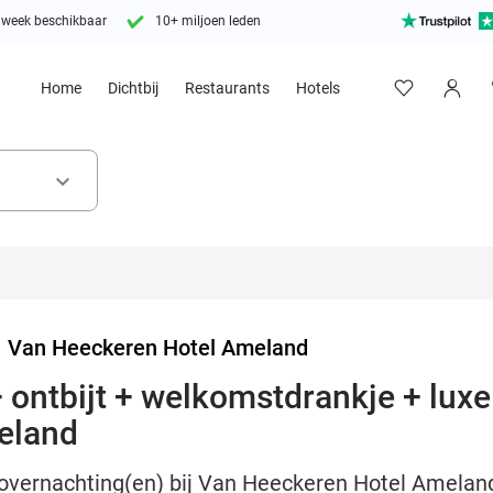
 week beschikbaar
10+ miljoen leden
Home
Dichtbij
Restaurants
Hotels
keyboard_arrow_down
>
Van Heeckeren Hotel Ameland
 ontbijt + welkomstdrankje + lux
eland
 overnachting(en) bij Van Heeckeren Hotel Ameland 