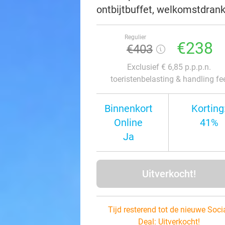
ontbijtbuffet, welkomstdran
Regulier
€238
€403
Exclusief € 6,85 p.p.p.n.
toeristenbelasting & handling fe
Binnenkort
Korting
Online
41%
Ja
Uitverkocht!
Tijd resterend tot de nieuwe Soci
Deal:
Uitverkocht!