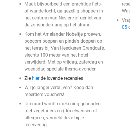
Maak bijvoorbeeld een prachtige fiets-
res
of wandeltocht, ga gezellig shoppen in
Wag
het centrum van Nes en/of geniet van
Vra
de zonsondergang op het strand
05
o
Kom het Amelander Nobeltje proeven,
popcorn poppen en pinda's doppen op
het terras bij Van Heeckeren Grandcafé,
slechts 100 meter van het hotel
verwijderd. Met op vrijdag, zaterdag en
woensdag speciale thema-avonden
Zie
hier
de lovende recensies
Wil je langer verblijven? Koop dan
meerdere vouchers!
Uiteraard wordt er rekening gehouden
met vegetariërs en (di)eetwensen of
allergieën, vermeld deze bij je
reservering