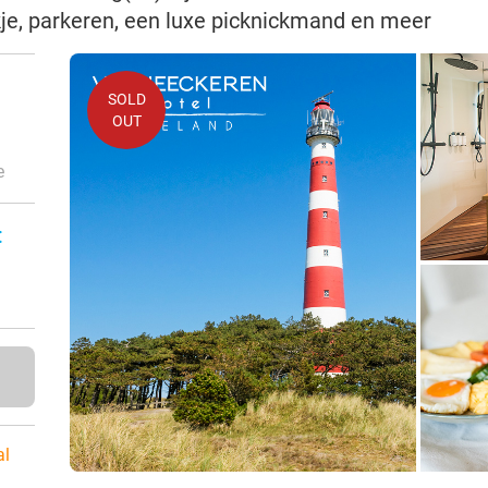
kje, parkeren, een luxe picknickmand en meer
SOLD
OUT
e
:
al