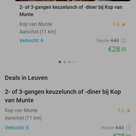
2- of 3-gangen keuzelunch of -diner bij Kop van
Munte
Kop van Munte
9.6
star
Aarschot (11 km)
Verkocht: 6
€43
Regulier
€28
,50
favorite_border
Deals in Leuven
2- of 3-gangen keuzelunch of -diner bij Kop
34%
NEW
van Munte
TODAY
Kop van Munte
9.6
star
Aarschot (11 km)
Verkocht: 6
€43
Regulier