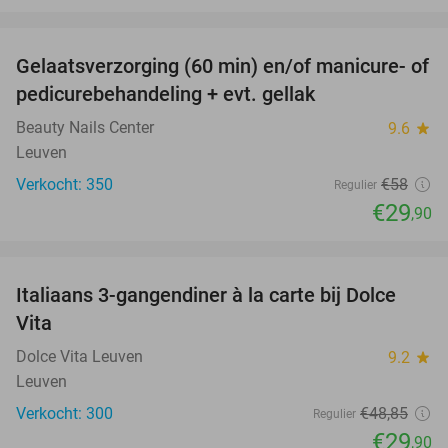
favorite_border
Gelaatsverzorging (60 min) en/of manicure- of
48%
SOLD
pedicurebehandeling + evt. gellak
OUT
Beauty Nails Center
9.6
star
Leuven
Verkocht: 350
€58
Regulier
€29
,90
favorite_border
Italiaans 3-gangendiner à la carte bij Dolce
39%
Vita
Dolce Vita Leuven
9.2
star
Leuven
Verkocht: 300
€48
,85
Regulier
€29
,90