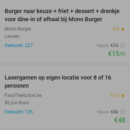
Burger naar keuze + friet + dessert + drankje
31%
voor dine-in of afhaal bij Mono Burger
Mono Burger
9.8
star
Leuven
Verkocht: 227
€23
Regulier
€15
,90
favorite_border
Lasergamen op eigen locatie voor 8 of 16
40%
personen
FaceTheAction.be
10.0
star
Bij jou thuis
Verkocht: 126
€80
Regulier
€48
favorite_border