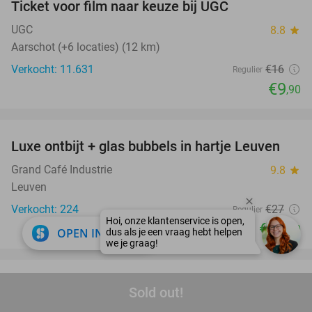
Ticket voor film naar keuze bij UGC
38%
UGC
8.8
star
Aarschot (+6 locaties) (12 km)
Verkocht: 11.631
€16
Regulier
€9
,90
favorite_border
Luxe ontbijt + glas bubbels in hartje Leuven
41%
Grand Café Industrie
9.8
star
Leuven
Verkocht: 224
€27
Regulier
€15
,90
close
OPEN IN APP
favorite_border
Mosselen (1 kg) naar keuze + aperitief + friet +
34%
Sold out!
saus bij Den Breugel