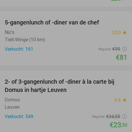
favorite_border
5-gangenlunch of -diner van de chef
18%
Nic's
10.0
star
Tielt-Winge (10 km)
Verkocht: 161
€99
Regulier
€81
favorite_border
2- of 3-gangenlunch of -diner à la carte bij
32%
Domus in hartje Leuven
Domus
9.6
star
Leuven
Verkocht: 549
€34
,55
Regulier
€23
,50