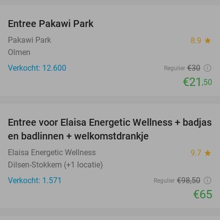
Entree Pakawi Park
28%
Pakawi Park
8.9
star
Olmen
Verkocht: 12.600
€30
Regulier
€21
,50
favorite_border
Entree voor Elaisa Energetic Wellness + badjas
34%
en badlinnen + welkomstdrankje
Elaisa Energetic Wellness
9.7
star
Dilsen-Stokkem (+1 locatie)
Verkocht: 1.571
€98
,50
Regulier
€65