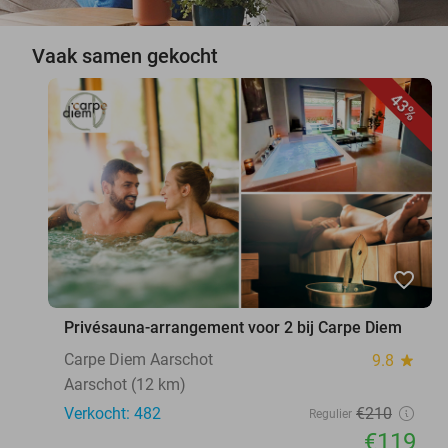
Vaak samen gekocht
43%
favorite_border
Privésauna-arrangement voor 2 bij Carpe Diem
Carpe Diem Aarschot
9.8
star
Aarschot (12 km)
Verkocht: 482
€210
Regulier
€119