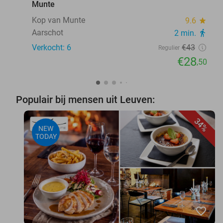
Munte
Kop van Munte
9.6
star
Aarschot
2 min.
directions_walk
Verkocht: 6
€43
Regulier
€28
,50
Populair bij mensen uit Leuven:
34%
NEW
TODAY
favorite_border