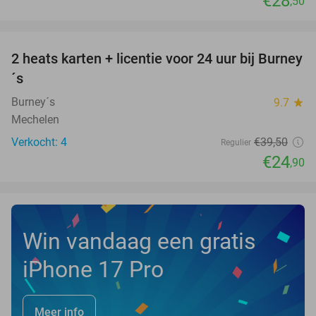
€28
,50
favorite_border
2 heats karten + licentie voor 24 uur bij Burney
37%
NEW
´s
TODAY
Burney´s
9.7
star
Mechelen
Verkocht: 4
€39
,50
Regulier
€24
,90
Win vandaag een gratis
iPhone 17 Pro
Meer info