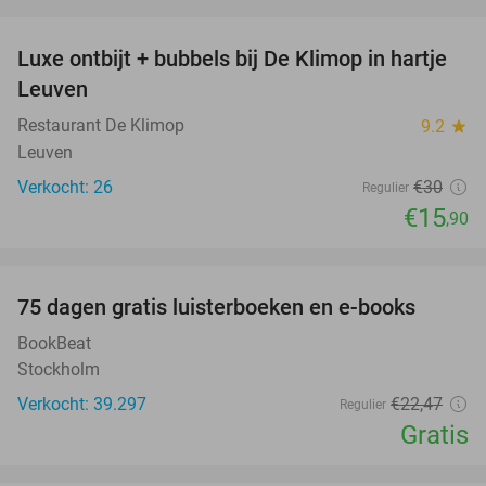
favorite_border
Luxe ontbijt + bubbels bij De Klimop in hartje
47%
Leuven
Restaurant De Klimop
9.2
star
Leuven
Verkocht: 26
€30
Regulier
€15
,90
favorite_border
100%
75 dagen gratis luisterboeken en e-books
BookBeat
Stockholm
Verkocht: 39.297
€22
,47
Regulier
Gratis
favorite_border