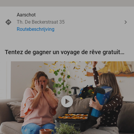
Aarschot
Th. De Beckerstraat 35
Routebeschrijving
Tentez de gagner un voyage de rêve gratuit d'une valeur de 3.000 € !
play_circle