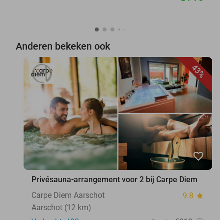
Anderen bekeken ook
43%
favorite_border
Privésauna-arrangement voor 2 bij Carpe Diem
Carpe Diem Aarschot
9.8
star
Aarschot (12 km)