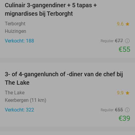
Culinair 3-gangendiner + 5 tapas +
29%
mignardises bij Terborght
Terborght
9.6
star
Huizingen
Verkocht: 188
€77
Regulier
€55
favorite_border
3- of 4-gangenlunch of -diner van de chef bij
29%
The Lake
The Lake
9.9
star
Keerbergen (11 km)
Verkocht: 322
€55
Regulier
€39
favorite_border