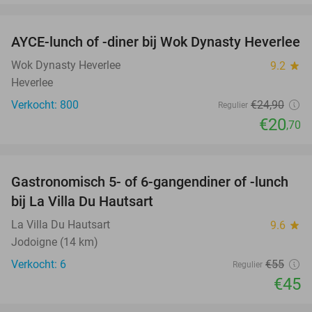
favorite_border
AYCE-lunch of -diner bij Wok Dynasty Heverlee
17%
Wok Dynasty Heverlee
9.2
star
Heverlee
Verkocht: 800
€24
,90
Regulier
€20
,70
favorite_border
Gastronomisch 5- of 6-gangendiner of -lunch
18%
NEW
bij La Villa Du Hautsart
TODAY
La Villa Du Hautsart
9.6
star
Jodoigne (14 km)
Verkocht: 6
€55
Regulier
€45