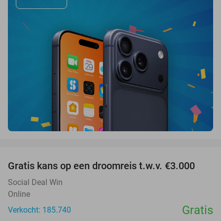
favorite_border
Gratis kans op een droomreis t.w.v. €3.000
Social Deal Win
Online
Gratis
Verkocht: 185.740