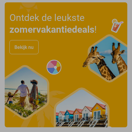
Ontdek de leukste
zomervakantiedeals
!
Bekijk nu