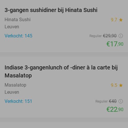
3-gangen sushidiner bij Hinata Sushi
40%
Hinata Sushi
9.7
star
Leuven
Verkocht: 145
€29
,90
Regulier
€17
,90
favorite_border
Indiase 3-gangenlunch of -diner à la carte bij
43%
Masalatop
Masalatop
9.5
star
Leuven
Verkocht: 151
€40
Regulier
€22
,90
favorite_border