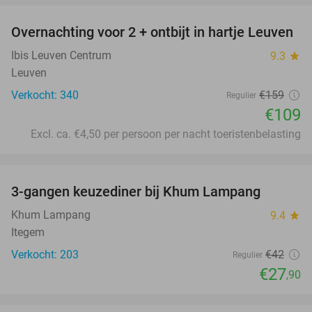
Overnachting voor 2 + ontbijt in hartje Leuven
31%
Ibis Leuven Centrum
9.3
star
Leuven
Verkocht: 340
€159
Regulier
€109
Excl. ca. €4,50 per persoon per nacht toeristenbelasting
favorite_border
3-gangen keuzediner bij Khum Lampang
34%
Khum Lampang
9.4
star
Itegem
Verkocht: 203
€42
Regulier
€27
,90
favorite_border