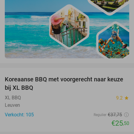
favorite_border
Koreaanse BBQ met voorgerecht naar keuze
32%
bij XL BBQ
XL BBQ
9.2
star
Leuven
Verkocht: 105
€37
,75
Regulier
€25
,50
favorite_border