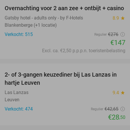
Overnachting voor 2 aan zee + ontbijt + casino
47%
Gatsby hotel - adults only - by F-Hotels
8.9
star
Blankenberge (+1 locatie)
Verkocht: 515
€276
Regulier
€147
Excl. ca. €2,50 p.p.p.n. toeristenbelasting
favorite_border
2- of 3-gangen keuzediner bij Las Lanzas in
33%
hartje Leuven
Las Lanzas
9.4
star
Leuven
Verkocht: 474
€42
,65
Regulier
€28
,50
favorite_border