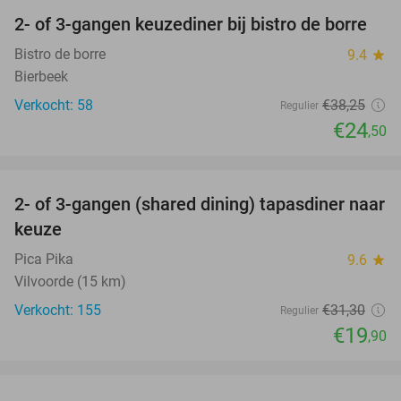
2- of 3-gangen keuzediner bij bistro de borre
36%
Bistro de borre
9.4
star
Bierbeek
Verkocht: 58
€38
,25
Regulier
€24
,50
favorite_border
2- of 3-gangen (shared dining) tapasdiner naar
36%
keuze
Pica Pika
9.6
star
Vilvoorde (15 km)
Verkocht: 155
€31
,30
Regulier
€19
,90
favorite_border