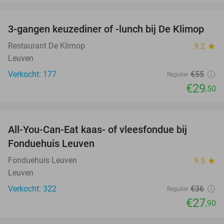
favorite_border
3-gangen keuzediner of -lunch bij De Klimop
46%
Restaurant De Klimop
9.2
star
Leuven
Verkocht: 177
€55
Regulier
€29
,50
favorite_border
All-You-Can-Eat kaas- of vleesfondue bij
23%
Fonduehuis Leuven
Fonduehuis Leuven
9.5
star
Leuven
Verkocht: 322
€36
Regulier
€27
,90
favorite_border