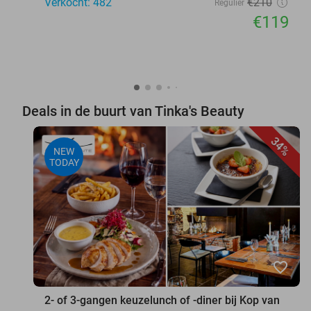
Verkocht: 482
€210
Regulier
€119
Deals in de buurt van Tinka's Beauty
34%
NEW
TODAY
favorite_border
2- of 3-gangen keuzelunch of -diner bij Kop van