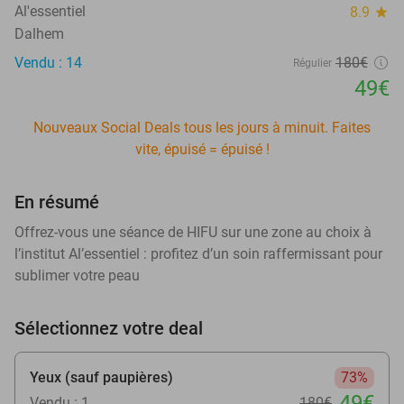
Al'essentiel
8.9
star
Dalhem
Vendu : 14
180€
Régulier
49€
Nouveaux Social Deals tous les jours à minuit. Faites
vite, épuisé = épuisé !
En résumé
Offrez-vous une séance de HIFU sur une zone au choix à
l’institut Al’essentiel : profitez d’un soin raffermissant pour
sublimer votre peau
Sélectionnez votre deal
Yeux (sauf paupières)
73%
49€
Vendu : 1
180€