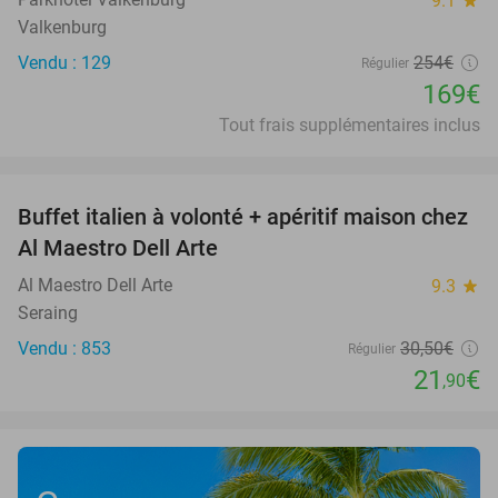
9.1
star
Valkenburg
Vendu : 129
254€
Régulier
169€
Tout frais supplémentaires inclus
favorite_border
Buffet italien à volonté + apéritif maison chez
28%
Al Maestro Dell Arte
Al Maestro Dell Arte
9.3
star
Seraing
Vendu : 853
30
,50
€
Régulier
21
€
,90