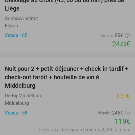
Massage au choix (45, 60 ou 80 min) près de
55%
Liège
Soph&A Institut
Fléron
Vendu : 65
55€
Régulier
24
€
,90
favorite_border
Nuit pour 2 + petit-déjeuner + check-in tardif +
52%
check-out tardif + bouteille de vin à
Middelburg
De Bij Middelburg
8.3
star
Middelburg
Vendu : 58
246€
Régulier
119€
Hors taxe de séjour d'environ 2,75€ p.p.p.n.