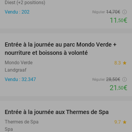
Diest (+2 positions)
Vendu : 202
14
,70
€
Régulier
11
€
,50
favorite_border
Entrée à la journée au parc Mondo Verde +
25%
nourriture et boissons à volonté
Mondo Verde
8.3
star
Landgraaf
Vendu : 32.347
28
,50
€
Régulier
21
€
,50
favorite_border
Entrée à la journée aux Thermes de Spa
50%
Thermes de Spa
9.7
star
Spa