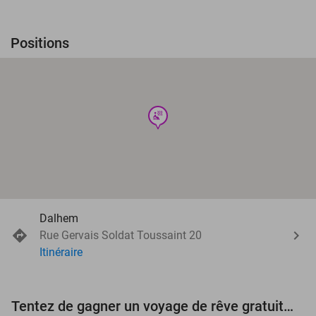
Positions
wellness
Dalhem
Rue Gervais Soldat Toussaint 20
Itinéraire
Tentez de gagner un voyage de rêve gratuit d'une valeur de 3.000 € !