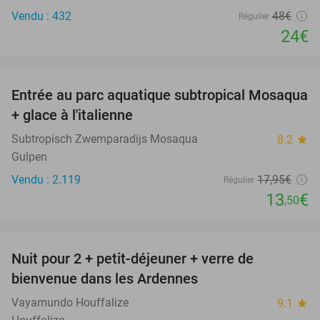
Vendu : 432
48€
Régulier
24€
favorite_border
Entrée au parc aquatique subtropical Mosaqua
25%
+ glace à l'italienne
Subtropisch Zwemparadijs Mosaqua
8.2
star
Gulpen
Vendu : 2.119
17
,95
€
Régulier
13
€
,50
favorite_border
Nuit pour 2 + petit-déjeuner + verre de
44%
bienvenue dans les Ardennes
Vayamundo Houffalize
9.1
star