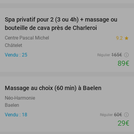
favorite_border
Spa privatif pour 2 (3 ou 4h) + massage ou
46%
bouteille de cava près de Charleroi
Centre Pascal Michel
9.2
star
Châtelet
Vendu : 25
165€
Régulier
89€
favorite_border
Massage au choix (60 min) à Baelen
52%
Néo-Harmonie
Baelen
Vendu : 18
60€
Régulier
29€
favorite_border