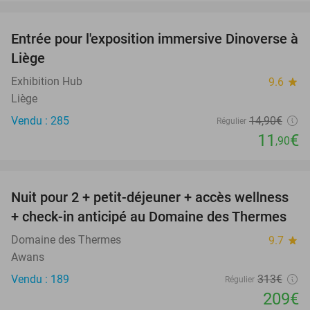
favorite_border
Entrée pour l'exposition immersive Dinoverse à
20%
Liège
Exhibition Hub
9.6
star
Liège
Vendu : 285
14
,90
€
Régulier
11
€
,90
favorite_border
Nuit pour 2 + petit-déjeuner + accès wellness
33%
+ check-in anticipé au Domaine des Thermes
Domaine des Thermes
9.7
star
Awans
Vendu : 189
313€
Régulier
209€