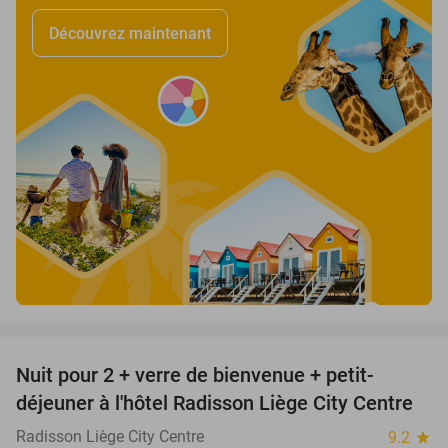
Découvrez maintenant
favorite_border
Nuit pour 2 + verre de bienvenue + petit-
déjeuner à l'hôtel Radisson Liège City Centre
Radisson Liège City Centre
9.2
star