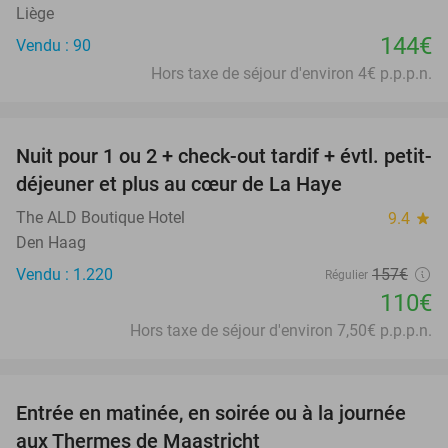
Liège
144€
Vendu : 90
Hors taxe de séjour d'environ 4€ p.p.p.n.
favorite_border
Nuit pour 1 ou 2 + check-out tardif + évtl. petit-
30%
déjeuner et plus au cœur de La Haye
The ALD Boutique Hotel
9.4
star
Den Haag
Vendu : 1.220
157€
Régulier
110€
Hors taxe de séjour d'environ 7,50€ p.p.p.n.
favorite_border
Entrée en matinée, en soirée ou à la journée
25%
aux Thermes de Maastricht