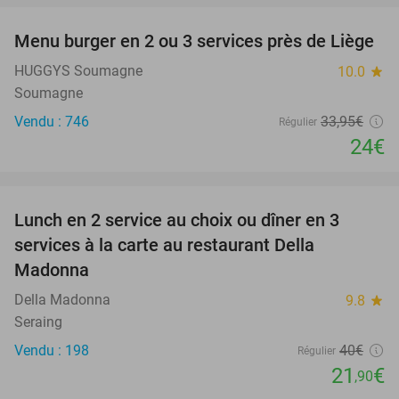
Menu burger en 2 ou 3 services près de Liège
29%
HUGGYS Soumagne
10.0
star
Soumagne
Vendu : 746
33
,95
€
Régulier
24€
favorite_border
Lunch en 2 service au choix ou dîner en 3
45%
services à la carte au restaurant Della
Madonna
Della Madonna
9.8
star
Seraing
Vendu : 198
40€
Régulier
21
€
,90