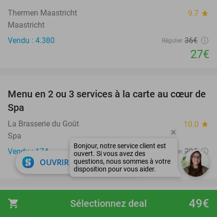
Thermen Maastricht
9.7
star
Maastricht
Vendu : 4.380
36€
Régulier
27€
favorite_border
Menu en 2 ou 3 services à la carte au cœur de
35%
Spa
La Brasserie du Goût
10.0
star
Spa
Vendu : 174
29€
Régulier
close
OUVRIR DANS L'APPLI
18
€
,90
favorite_border
49€
shopping_cart
Sélectionnez deal
Carte de membre donnant droit à un vol en
40%