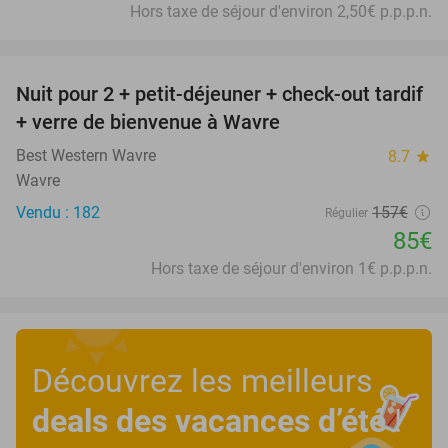
Hors taxe de séjour d'environ 2,50€ p.p.p.n.
favorite_border
Nuit pour 2 + petit-déjeuner + check-out tardif
46%
+ verre de bienvenue à Wavre
Best Western Wavre
8.7
star
Wavre
Vendu : 182
157€
Régulier
85€
Hors taxe de séjour d'environ 1€ p.p.p.n.
Découvrez les meilleurs
deals des vacances d’été
!