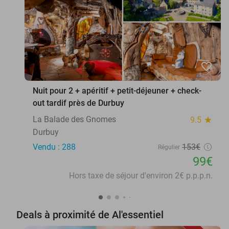
favorite_border
Nuit pour 2 + apéritif + petit-déjeuner + check-
out tardif près de Durbuy
La Balade des Gnomes
9.5
star
Durbuy
Vendu : 288
153€
Régulier
99€
Hors taxe de séjour d'environ 2€ p.p.p.n.
Deals à proximité de Al'essentiel