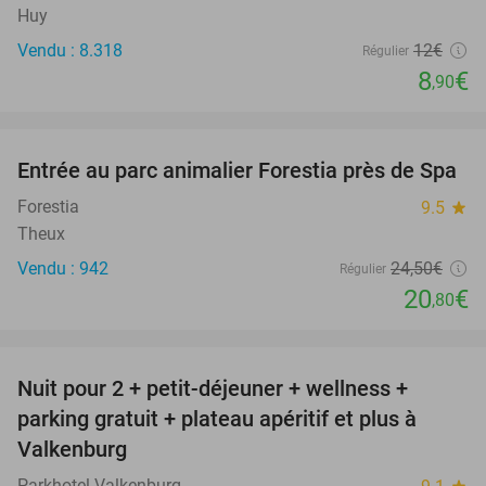
Huy
Vendu : 8.318
12€
Régulier
8
€
,90
favorite_border
Entrée au parc animalier Forestia près de Spa
15%
Forestia
9.5
star
Theux
Vendu : 942
24
,50
€
Régulier
20
€
,80
favorite_border
Nuit pour 2 + petit-déjeuner + wellness +
33%
parking gratuit + plateau apéritif et plus à
Valkenburg
Parkhotel Valkenburg