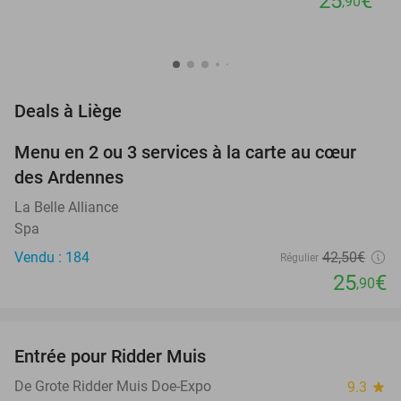
25
€
,90
favorite_border
Deals à Liège
Menu en 2 ou 3 services à la carte au cœur
39%
des Ardennes
La Belle Alliance
Spa
Vendu : 184
42
,50
€
Régulier
25
€
,90
favorite_border
Entrée pour Ridder Muis
22%
NEW
TODAY
De Grote Ridder Muis Doe-Expo
9.3
star