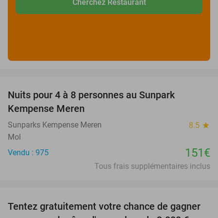
Cherchez Restaurant
favorite_border
Nuits pour 4 à 8 personnes au Sunpark
Kempense Meren
Sunparks Kempense Meren
8.5
star
Mol
151€
Vendu : 975
Tous frais supplémentaires inclus
favorite_border
Tentez gratuitement votre chance de gagner