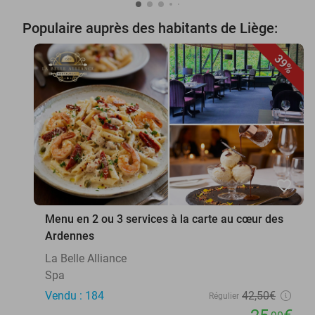
Populaire auprès des habitants de Liège:
39%
favorite_border
Menu en 2 ou 3 services à la carte au cœur des
Ardennes
La Belle Alliance
Spa
Vendu : 184
42
,50
€
Régulier