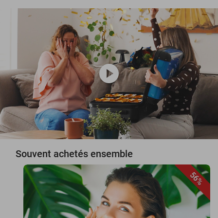
play_circle
Souvent achetés ensemble
56%