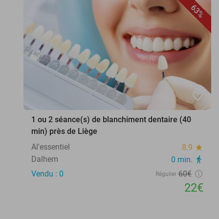
63%
favorite_border
1 ou 2 séance(s) de blanchiment dentaire (40
min) près de Liège
Al'essentiel
8.9
star
Dalhem
0 min.
directions_walk
Vendu : 0
60€
Régulier
22€