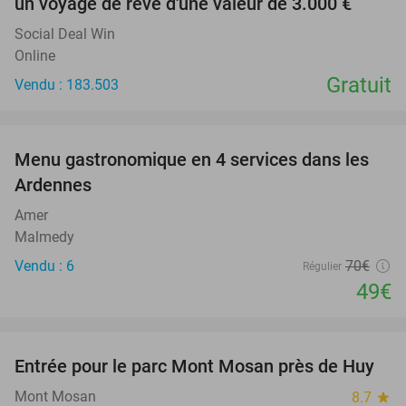
un voyage de rêve d'une valeur de 3.000 €
Social Deal Win
Online
Gratuit
Vendu : 183.503
favorite_border
Menu gastronomique en 4 services dans les
30%
Ardennes
Amer
Malmedy
Vendu : 6
70€
Régulier
49€
favorite_border
Entrée pour le parc Mont Mosan près de Huy
26%
Mont Mosan
8.7
star