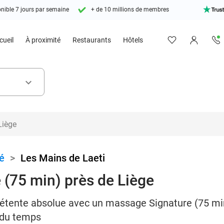
nible 7 jours par semaine
+ de 10 millions de membres
cueil
À proximité
Restaurants
Hôtels
keyboard_arrow_down
é
>
Les Mains de Laeti
(75 min) près de Liège
tente absolue avec un massage Signature (75 min
 du temps