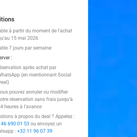
tions
able à partir du moment de l'achat
qu'au 15 mai 2026
able 7 jours par semaine
rver :
éservation après achat par
hatsApp (en mentionnant Social
eal)
ous pouvez annuler ou modifier
otre réservation sans frais jusqu'à
4 heures à l'avance
stions à propos du deal ? Appelez :
 46 690 01 53
ou envoyez un
tsapp :
+32 11 96 07 39