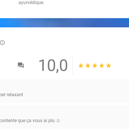
ayurvédique.
info_outlined
10,0
er relaxant
contente que ça vous ai plu ☺️