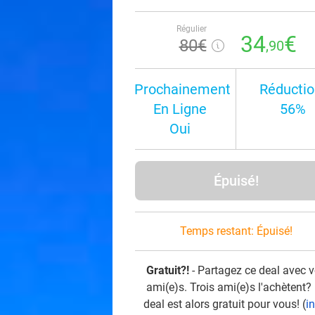
Régulier
34
€
80€
,90
Prochainement
Réductio
En Ligne
56%
Oui
Épuisé!
Temps restant:
Épuisé!
Gratuit?!
- Partagez ce deal avec 
ami(e)s. Trois ami(e)s l'achètent?
deal est alors gratuit pour vous! (
i