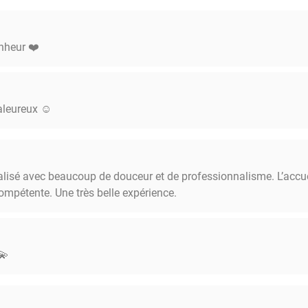
nheur ❤️
aleureux ☺️
alisé avec beaucoup de douceur et de professionnalisme. L’accue
ompétente. Une très belle expérience.
💫