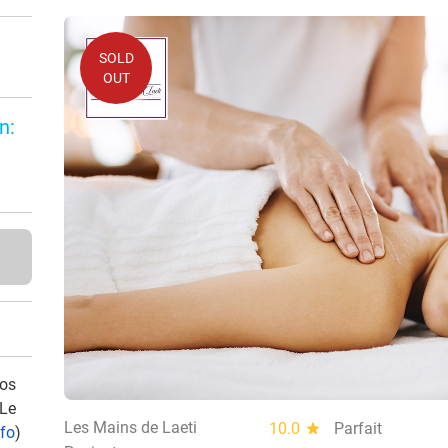
SOLD
OUT
n:
vos
 Le
Les Mains de Laeti
10.0
star
Parfait
nfo
)