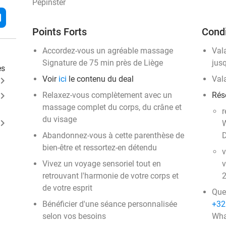
Pepinster
l
Points Forts
Condi
Accordez-vous un agréable massage
Val
Signature de 75 min près de Liège
jus
es
Voir
ici
le contenu du deal
Val
ard_arrow_right
ard_arrow_right
Relaxez-vous complètement avec un
Rése
massage complet du corps, du crâne et
r
du visage
ard_arrow_right
W
Abandonnez-vous à cette parenthèse de
D
bien-être et ressortez-en détendu
v
Vivez un voyage sensoriel tout en
v
retrouvant l'harmonie de votre corps et
2
de votre esprit
Que
Bénéficier d'une séance personnalisée
+32
selon vos besoins
Wha