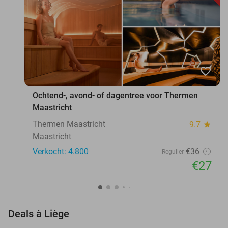
favorite_border
Ochtend-, avond- of dagentree voor Thermen
Maastricht
Thermen Maastricht
9.7
star
Maastricht
Verkocht: 4.800
€36
Regulier
€27
favorite_border
Deals à Liège