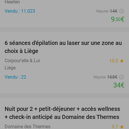
Heerlen
Vendu : 11.023
14€
Régulier
9
€
,50
favorite_border
6 séances d'épilation au laser sur une zone au
80%
choix à Liège
Corpour'elle & Lui
10.0
star
Liège
Vendu : 22
168€
Régulier
34€
favorite_border
Nuit pour 2 + petit-déjeuner + accès wellness
33%
+ check-in anticipé au Domaine des Thermes
Domaine des Thermes
9.7
star