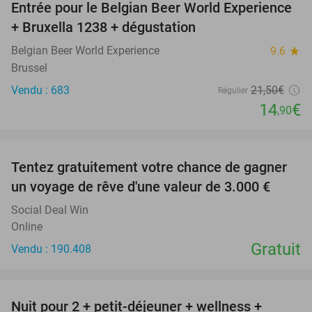
Entrée pour le Belgian Beer World Experience
31%
+ Bruxella 1238 + dégustation
Belgian Beer World Experience
9.6
star
Brussel
Vendu : 683
21
,50
€
Régulier
14
€
,90
favorite_border
Tentez gratuitement votre chance de gagner
un voyage de rêve d'une valeur de 3.000 €
Social Deal Win
Online
Gratuit
Vendu : 190.408
favorite_border
Nuit pour 2 + petit-déjeuner + wellness +