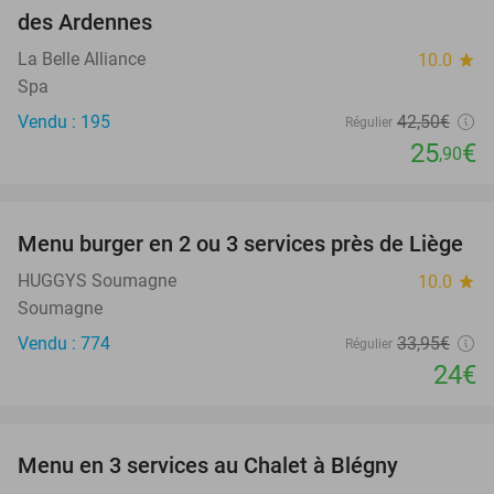
des Ardennes
La Belle Alliance
10.0
star
Spa
Vendu : 195
42
,50
€
Régulier
25
€
,90
favorite_border
Menu burger en 2 ou 3 services près de Liège
29%
HUGGYS Soumagne
10.0
star
Soumagne
Vendu : 774
33
,95
€
Régulier
24€
favorite_border
Menu en 3 services au Chalet à Blégny
39%