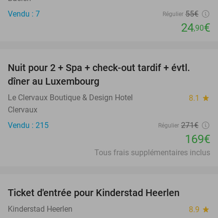
Vendu : 7
55€
Régulier
24
€
,90
favorite_border
Nuit pour 2 + Spa + check-out tardif + évtl.
38%
dîner au Luxembourg
Le Clervaux Boutique & Design Hotel
8.1
star
Clervaux
Vendu : 215
271€
Régulier
169€
Tous frais supplémentaires inclus
favorite_border
Ticket d'entrée pour Kinderstad Heerlen
32%
Kinderstad Heerlen
8.9
star