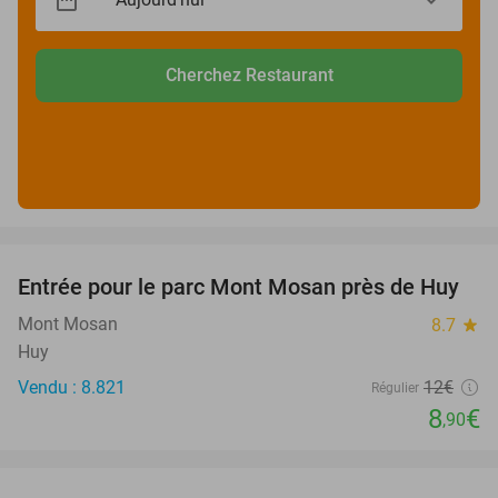
Cherchez Restaurant
favorite_border
Entrée pour le parc Mont Mosan près de Huy
26%
Mont Mosan
8.7
star
Huy
Vendu : 8.821
12€
Régulier
8
€
,90
favorite_border