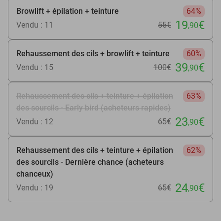
Browlift + épilation + teinture
64%
19
€
Vendu : 11
55€
,90
Rehaussement des cils + browlift + teinture
60%
39
€
Vendu : 15
100€
,90
Rehaussement des cils + teinture + épilation
63%
des sourcils - Early bird (acheteurs rapides)
23
€
Vendu : 12
65€
,90
Rehaussement des cils + teinture + épilation
62%
des sourcils - Dernière chance (acheteurs
chanceux)
24
€
Vendu : 19
65€
,90