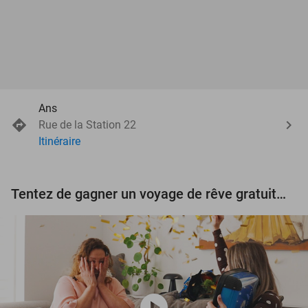
Ans
Rue de la Station 22
Itinéraire
Tentez de gagner un voyage de rêve gratuit d'une valeur de 3.000 € !
play_circle