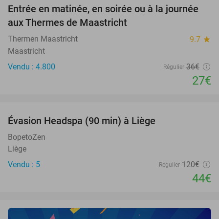
Entrée en matinée, en soirée ou à la journée
25%
aux Thermes de Maastricht
Thermen Maastricht
9.7
star
Maastricht
Vendu : 4.800
36€
Régulier
27€
favorite_border
Évasion Headspa (90 min) à Liège
63%
NEW
TODAY
BopetoZen
Liège
Vendu : 5
120€
Régulier
44€