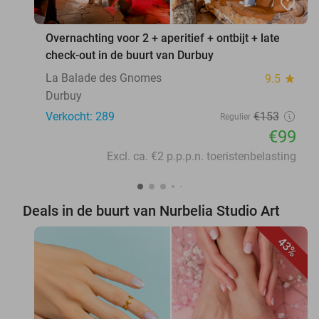
favorite_border
Overnachting voor 2 + aperitief + ontbijt + late
check-out in de buurt van Durbuy
La Balade des Gnomes
9.5
star
Durbuy
Verkocht: 289
€153
Regulier
€99
Excl. ca. €2 p.p.p.n. toeristenbelasting
Deals in de buurt van Nurbelia Studio Art
43%