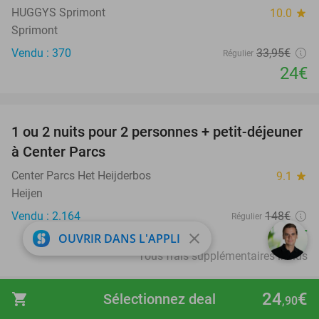
HUGGYS Sprimont
10.0
star
Sprimont
Vendu : 370
33
,95
€
Régulier
24€
favorite_border
1 ou 2 nuits pour 2 personnes + petit-déjeuner
13%
à Center Parcs
Center Parcs Het Heijderbos
9.1
star
Heijen
Vendu : 2.164
148€
Régulier
129€
close
OUVRIR DANS L'APPLI
Tous frais supplémentaires inclus
favorite_border
24
€
shopping_cart
Sélectionnez deal
,90
Massage au choix (45, 60 ou 80 min) près de