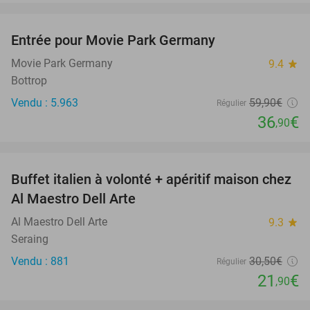
favorite_border
Entrée pour Movie Park Germany
38%
Movie Park Germany
9.4
star
Bottrop
Vendu : 5.963
59
,90
€
Régulier
36
€
,90
favorite_border
Buffet italien à volonté + apéritif maison chez
28%
Al Maestro Dell Arte
Al Maestro Dell Arte
9.3
star
Seraing
Vendu : 881
30
,50
€
Régulier
21
€
,90