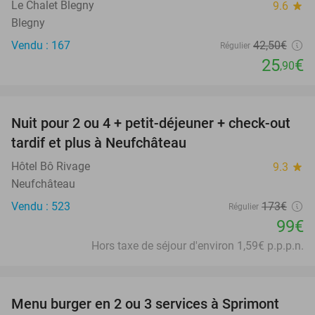
Le Chalet Blegny
9.6
star
Blegny
Vendu : 167
42
,50
€
Régulier
25
€
,90
favorite_border
Nuit pour 2 ou 4 + petit-déjeuner + check-out
43%
tardif et plus à Neufchâteau
Hôtel Bô Rivage
9.3
star
Neufchâteau
Vendu : 523
173€
Régulier
99€
Hors taxe de séjour d'environ 1,59€ p.p.p.n.
favorite_border
Menu burger en 2 ou 3 services à Sprimont
29%