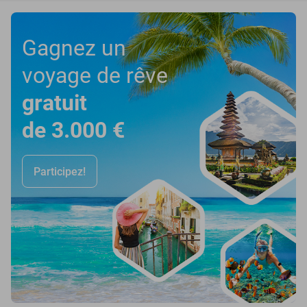
Gagnez un
voyage de rêve
gratuit
de 3.000 €
Participez!