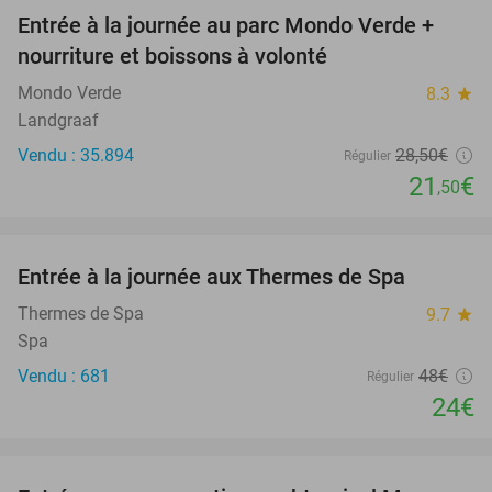
Entrée à la journée au parc Mondo Verde +
25%
nourriture et boissons à volonté
Mondo Verde
8.3
star
Landgraaf
Vendu : 35.894
28
,50
€
Régulier
21
€
,50
favorite_border
Entrée à la journée aux Thermes de Spa
50%
Thermes de Spa
9.7
star
Spa
Vendu : 681
48€
Régulier
24€
favorite_border