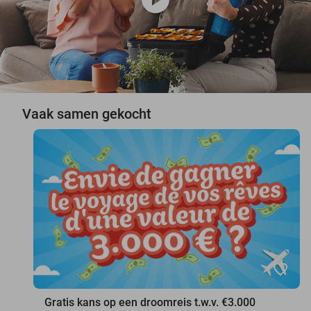
Vaak samen gekocht
favorite_border
Gratis kans op een droomreis t.w.v. €3.000