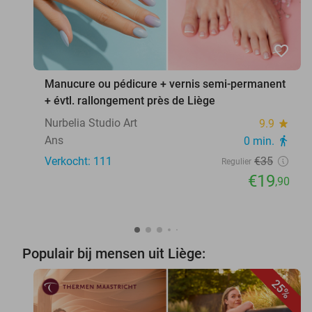
favorite_border
Manucure ou pédicure + vernis semi-permanent
+ évtl. rallongement près de Liège
Nurbelia Studio Art
9.9
star
Ans
0 min.
directions_walk
Verkocht: 111
€35
Regulier
€19
,90
Populair bij mensen uit Liège:
25%