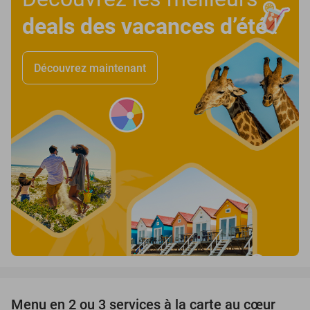
deals des vacances d’été
!
Découvrez maintenant
favorite_border
Menu en 2 ou 3 services à la carte au cœur
39%