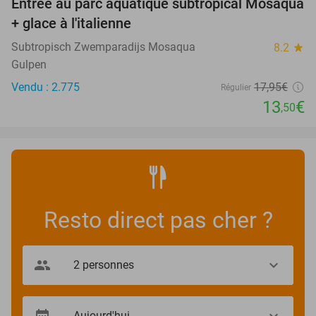
Entrée au parc aquatique subtropical Mosaqua
25%
+ glace à l'italienne
Subtropisch Zwemparadijs Mosaqua
8.2
star
Gulpen
Vendu : 2.775
17
,95
€
Régulier
13
€
,50
Resto direct pas cher ?