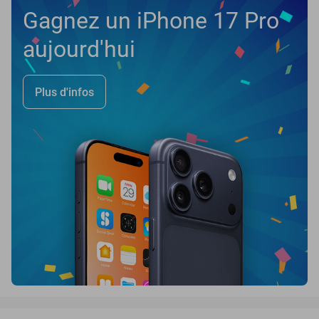
Gagnez un iPhone 17 Pro
aujourd'hui
Plus d'infos
favorite_border