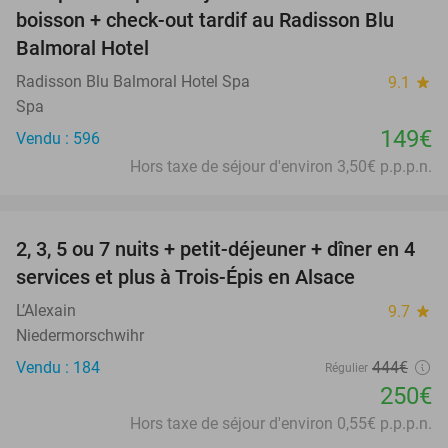
boisson + check-out tardif au Radisson Blu
Balmoral Hotel
Radisson Blu Balmoral Hotel Spa
9.1
star
Spa
149€
Vendu : 596
Hors taxe de séjour d'environ 3,50€ p.p.p.n.
favorite_border
2, 3, 5 ou 7 nuits + petit-déjeuner + dîner en 4
44%
services et plus à Trois-Épis en Alsace
L’Alexain
9.7
star
Niedermorschwihr
Vendu : 184
444€
Régulier
250€
Hors taxe de séjour d'environ 0,55€ p.p.p.n.