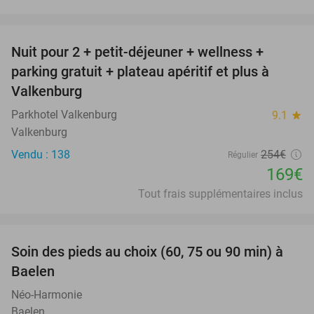
favorite_border
Nuit pour 2 + petit-déjeuner + wellness +
33%
parking gratuit + plateau apéritif et plus à
Valkenburg
Parkhotel Valkenburg
9.1
star
Valkenburg
Vendu : 138
254€
Régulier
169€
Tout frais supplémentaires inclus
favorite_border
Soin des pieds au choix (60, 75 ou 90 min) à
55%
Baelen
Néo-Harmonie
Baelen