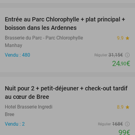
favorite_border
Entrée au Parc Chlorophylle + plat principal +
20%
boisson dans les Ardennes
Brasserie du Parc - Parc Chlorophylle
9.9
star
Manhay
Vendu : 480
31
,15
€
Régulier
24
€
,90
favorite_border
Nuit pour 2 + petit-déjeuner + check-out tardif
41%
NEW
au cœur de Bree
TODAY
Hotel Brasserie Ingredi
8.9
star
Bree
Vendu : 2
168€
Régulier
99€