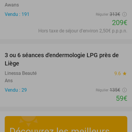
Awans
Vendu : 191
313€
Régulier
209€
Hors taxe de séjour d'environ 2,50€ p.p.p.n.
favorite_border
3 ou 6 séances d'endermologie LPG près de
56%
Liège
Linessa Beauté
9.6
star
Ans
Vendu : 29
135€
Régulier
59€
Découvrez les meilleurs