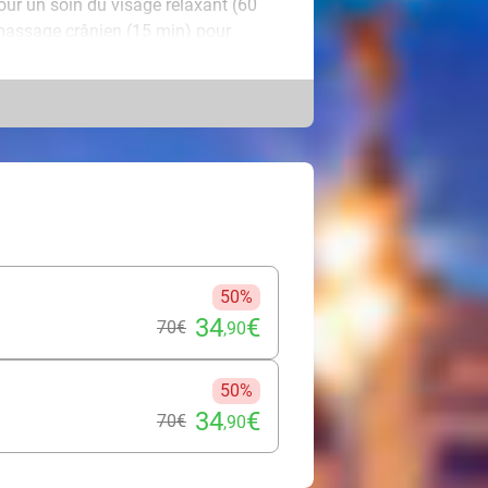
our un soin du visage relaxant (60
massage crânien (15 min) pour
s 7 chakras (45 min), idéal pour
blocages et apaiser le mental, le tout
 Un soin du visage par
’éclat de votre teint et révéler une
re à la fois professionnel et
 Laissez-vous envelopper par un
à la reconnexion. Chaque soin est
e corps et de vos envies. Faites
50%
ux et l’esprit serein !
34
€
70€
,90
50%
34
€
70€
,90