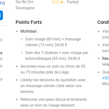
Soi By Dm
10.0
star
Parfait
nfo
)
Soumagne
l
Points Forts
Condi
Multideal :
Val
jusq
Soin visage (60 min) + massage
ard_arrow_right
crânien (15 min) 34,90 €
Vala
sam
Soin des 7 chakras + soin visage par
es
ard_arrow_right
luminothérapie (45 min) 34,90 €
Rés
tél
ard_arrow_right
Accordez-vous un soin au choix de 45
ou 75 minutes près de Liège
Que
+32
ard_arrow_right
Libérez les tensions du quotidien avec
Wha
un massage crânien ciblé selon vos
besoins
Retrouvez une peau douce et éclatante
avec un soin du visage relaxant