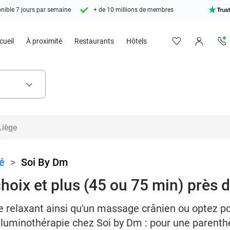
nible 7 jours par semaine
+ de 10 millions de membres
cueil
À proximité
Restaurants
Hôtels
keyboard_arrow_down
é
>
Soi By Dm
hoix et plus (45 ou 75 min) près 
e relaxant ainsi qu'un massage crânien ou optez p
 luminothérapie chez Soi by Dm : pour une parenth