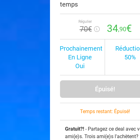
temps
Régulier
34
€
70€
,90
Prochainement
Réductio
En Ligne
50%
Oui
Épuisé!
Temps restant:
Épuisé!
Gratuit?!
- Partagez ce deal avec 
ami(e)s. Trois ami(e)s l'achètent?