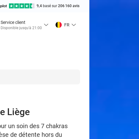
9,4
basé sur
206 160 avis
Service client
FR
Disponible jusqu'à 21:00
de Liège
our un soin des 7 chakras
èse de détente hors du