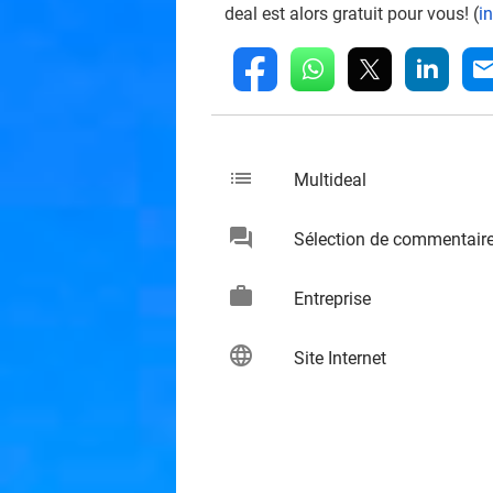
deal est alors gratuit pour vous! (
i
whatsapp
linkedin
fb
mai
list
keybo
Multideal
chat
Sélection de commentair
keybo
work
keybo
Entreprise
language
keybo
Site Internet