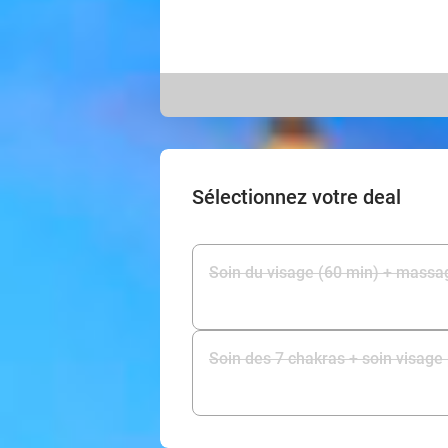
Sélectionnez votre deal
Soin du visage (60 min) + massa
Soin des 7 chakras + soin visage