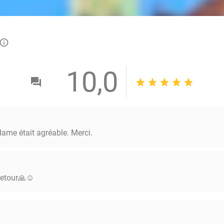
info_outlined
10,0
 dame était agréable. Merci.
retour🙏☺️