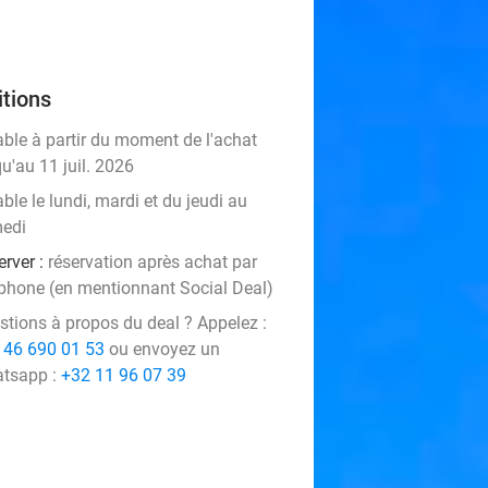
tions
able à partir du moment de l'achat
u'au 11 juil. 2026
ble le lundi, mardi et du jeudi au
edi
erver :
réservation après achat par
éphone (en mentionnant Social Deal)
stions à propos du deal ? Appelez :
 46 690 01 53
ou envoyez un
tsapp :
+32 11 96 07 39