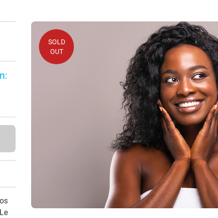
SOLD
OUT
n:
vos
 Le