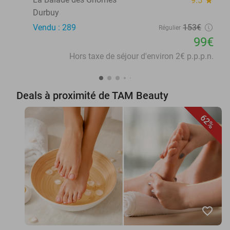
9.5
star
Durbuy
Vendu : 289
153€
Régulier
99€
Hors taxe de séjour d'environ 2€ p.p.p.n.
Deals à proximité de TAM Beauty
62%
favorite_border