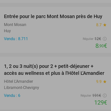
favorite_border
Entrée pour le parc Mont Mosan près de Huy
26%
Mont Mosan
8.7
star
Huy
Vendu : 8.711
12€
Régulier
8
€
,90
favorite_border
1, 2 ou 3 nuit(s) pour 2 + petit-déjeuner +
32%
NEW
accès au wellness et plus à l'Hôtel L'Amandier
TODAY
Hôtel L'Amandier
9.9
star
Libramont-Chevigny
Vendu : 6
191€
Régulier
129€
favorite_border