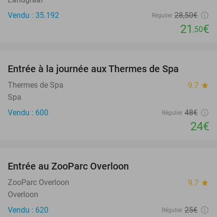
Vendu : 35.192
28
,50
€
Régulier
21
€
,50
favorite_border
Entrée à la journée aux Thermes de Spa
50%
Thermes de Spa
9.7
star
Spa
Vendu : 600
48€
Régulier
24€
favorite_border
Entrée au ZooParc Overloon
34%
NEW
TODAY
ZooParc Overloon
9.7
star
Overloon
Vendu : 620
25€
Régulier