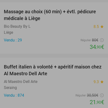
Massage au choix (60 min) + évtl. pédicure
56%
médicale à Liège
Bio Beauty By L
8.5
star
Liège
Vendu : 29
80€
Régulier
34
€
,90
favorite_border
Buffet italien à volonté + apéritif maison chez
28%
Al Maestro Dell Arte
Al Maestro Dell Arte
9.3
star
Seraing
Vendu : 874
30
,50
€
Régulier
21
€
,90