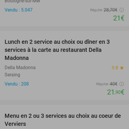
Boulogne-sur-Mer
Vendu : 5.047
28
,70
€
Régulier
21€
favorite_border
Lunch en 2 service au choix ou dîner en 3
45%
services à la carte au restaurant Della
Madonna
Della Madonna
9.8
star
Seraing
Vendu : 208
40€
Régulier
21
€
,90
favorite_border
Menu en 2 ou 3 services au choix au coeur de
38%
Verviers