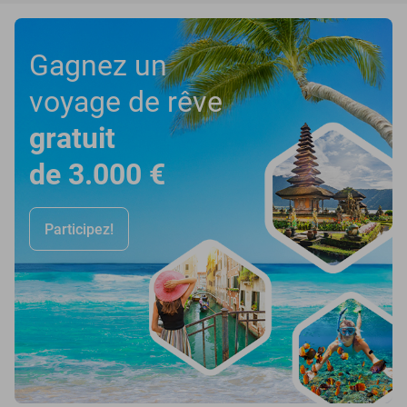
Gagnez un
voyage de rêve
gratuit
de 3.000 €
Participez!