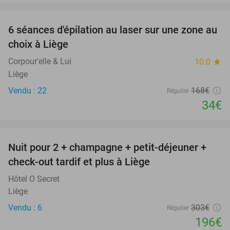
favorite_border
6 séances d'épilation au laser sur une zone au
80%
choix à Liège
Corpour'elle & Lui
10.0
star
Liège
Vendu : 22
168€
Régulier
34€
favorite_border
Nuit pour 2 + champagne + petit-déjeuner +
35%
check-out tardif et plus à Liège
Hôtel O Secret
Liège
Vendu : 6
303€
Régulier
196€