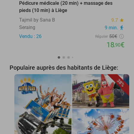
Pédicure médicale (20 min) + massage des
pieds (10 min) à Liège
Tajmil by Sana B
9.7
star
Seraing
9 min.
directions_walk
Vendu : 26
50€
Régulier
18
€
,90
Populaire auprès des habitants de Liège:
38%