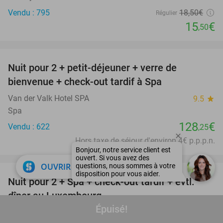
Vendu : 795
18
,50
€
Régulier
15
€
,50
favorite_border
Nuit pour 2 + petit-déjeuner + verre de
bienvenue + check-out tardif à Spa
Van der Valk Hotel SPA
9.5
star
Spa
128
€
Vendu : 622
,25
Hors taxe de séjour d'environ 4€ p.p.p.n.
favorite_border
close
OUVRIR DANS L'APPLI
Nuit pour 2 + Spa + check-out tardif + évtl.
38%
dîner au Luxembourg
Épuisé!
Le Clervaux Boutique & Design Hotel
8.1
star