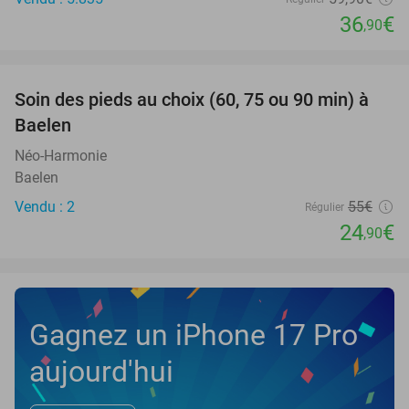
36
€
,90
favorite_border
Soin des pieds au choix (60, 75 ou 90 min) à
55%
NEW
Baelen
TODAY
Néo-Harmonie
Baelen
Vendu : 2
55€
Régulier
24
€
,90
Gagnez un iPhone 17 Pro
aujourd'hui