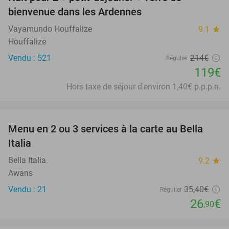
44%
bienvenue dans les Ardennes
Vayamundo Houffalize
9.1
star
Houffalize
Vendu : 521
214€
Régulier
119€
Hors taxe de séjour d'environ 1,40€ p.p.p.n.
favorite_border
Menu en 2 ou 3 services à la carte au Bella
24%
Italia
Bella Italia.
9.2
star
Awans
Vendu : 21
35
,40
€
Régulier
26
€
,90
favorite_border