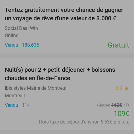
Tentez gratuitement votre chance de gagner
un voyage de rêve d'une valeur de 3.000 €
Social Deal Win
Online
Gratuit
Vendu : 188.635
favorite_border
Nuit(s) pour 2 + petit-déjeuner + boissons
33%
chaudes en Île-de-Fance
Ibis styles Mairie de Montreuil
8.2
star
Montreuil
Vendu : 114
162€
Régulier
109€
Hors taxe de séjour d'environ 5,53€ p.p.p.n.