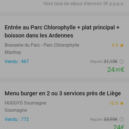
Hors taxe de séjour d'environ 5€ p.p.p.n.
favorite_border
Entrée au Parc Chlorophylle + plat principal +
20%
boisson dans les Ardennes
Brasserie du Parc - Parc Chlorophylle
9.9
star
Manhay
Vendu : 467
31
,15
€
Régulier
24
€
,90
favorite_border
Menu burger en 2 ou 3 services près de Liège
29%
HUGGYS Soumagne
10.0
star
Soumagne
Vendu : 772
33
,95
€
Régulier
24€