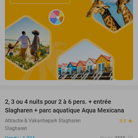
favorite_border
2, 3 ou 4 nuits pour 2 à 6 pers. + entrée
55%
Slagharen + parc aquatique Aqua Mexicana
Attractie & Vakantiepark Slagharen
8.8
star
Slagharen