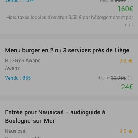
Vendu : 1.324
355€
Régulier
160€
Hors taxes locales d'environ 8,50 € par hébergement et par
nuit
favorite_border
Menu burger en 2 ou 3 services près de Liège
29%
HUGGYS Awans
9.8
star
Awans
Vendu : 855
33
,95
€
Régulier
24€
favorite_border
Entrée pour Nausicaá + audioguide à
27%
Boulogne-sur-Mer
Nausicaá
9.5
star