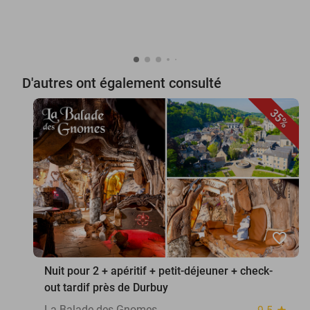
D'autres ont également consulté
35%
favorite_border
Nuit pour 2 + apéritif + petit-déjeuner + check-
out tardif près de Durbuy
La Balade des Gnomes