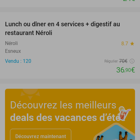
favorite_border
Lunch ou dîner en 4 services + digestif au
47%
restaurant Néroli
Néroli
8.7
star
Esneux
Vendu : 120
70€
Régulier
36
€
,90
Découvrez les meilleurs
deals des vacances d’été
!
Découvrez maintenant