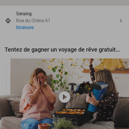
Seraing
Rue du Chêne 61
Itinéraire
Tentez de gagner un voyage de rêve gratuit d'une valeur de 3.000 € !
play_circle