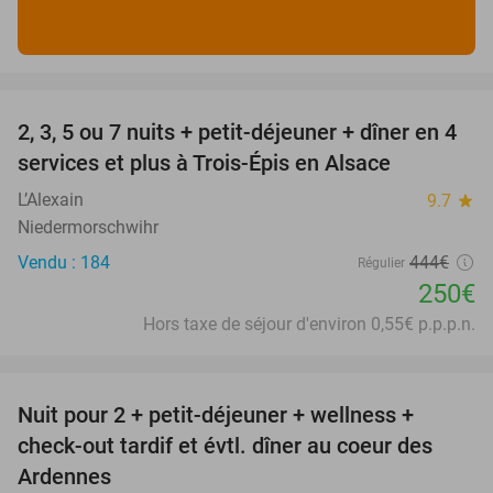
favorite_border
2, 3, 5 ou 7 nuits + petit-déjeuner + dîner en 4
44%
services et plus à Trois-Épis en Alsace
L’Alexain
9.7
star
Niedermorschwihr
Vendu : 184
444€
Régulier
250€
Hors taxe de séjour d'environ 0,55€ p.p.p.n.
favorite_border
Nuit pour 2 + petit-déjeuner + wellness +
38%
check-out tardif et évtl. dîner au coeur des
Ardennes