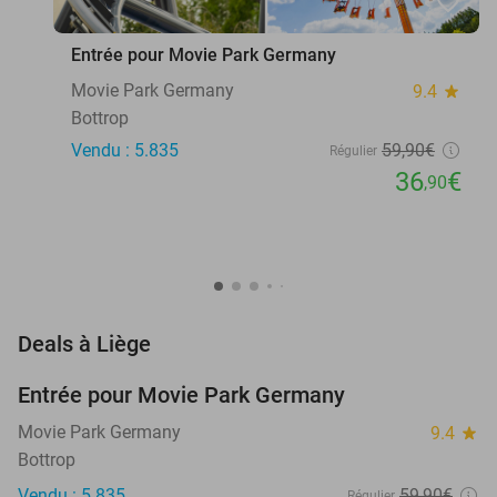
favorite_border
Entrée pour Movie Park Germany
Movie Park Germany
9.4
star
Bottrop
Vendu : 5.835
59
,90
€
Régulier
36
€
,90
favorite_border
Deals à Liège
Entrée pour Movie Park Germany
38%
Movie Park Germany
9.4
star
Bottrop
Vendu : 5.835
59
,90
€
Régulier