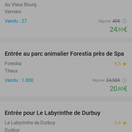
Au Vieux Bourg
Verviers
Vendu : 27
40€
Régulier
24
€
,95
favorite_border
Entrée au parc animalier Forestia près de Spa
15%
SOLD
OUT
Forestia
9.5
star
Theux
Vendu : 1.000
24
,50
€
Régulier
20
€
,80
favorite_border
Entrée pour Le Labyrinthe de Durbuy
16%
Le Labyrinthe de Durbuy
9.6
star
Durbuy