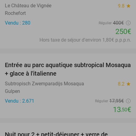
Le Château de Vignée
9.8
star
Rochefort
Vendu : 280
400€
Régulier
250€
Hors taxe de séjour d'environ 1,80€ p.p.p.n.
favorite_border
Entrée au parc aquatique subtropical Mosaqua
25%
+ glace à l'italienne
Subtropisch Zwemparadijs Mosaqua
8.2
star
Gulpen
Vendu : 2.671
17
,95
€
Régulier
13
€
,50
favorite_border
Nuit pour 2 + petit-déjeuner + verre de