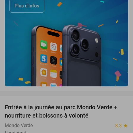
Plus d'infos
favorite_border
Entrée à la journée au parc Mondo Verde +
25%
nourriture et boissons à volonté
Mondo Verde
8.3
star
Landgraaf