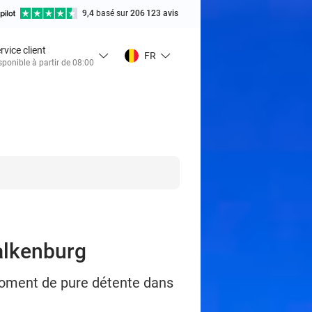
9,4
basé sur
206 123 avis
rvice client
FR
sponible à partir de 08:00
alkenburg
 moment de pure détente dans