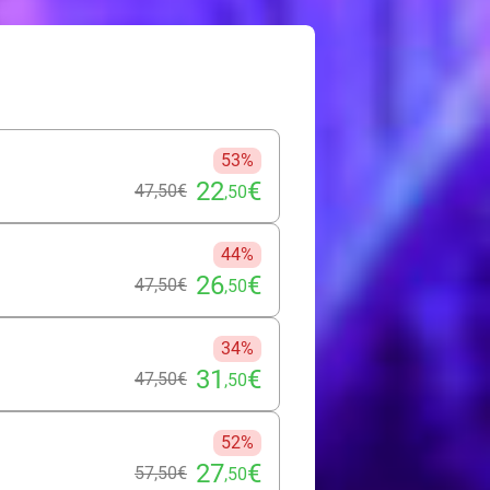
53%
22
€
47
,50
€
,50
44%
26
€
47
,50
€
,50
34%
31
€
47
,50
€
,50
52%
27
€
57
,50
€
,50