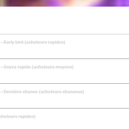
 - Early bird (acheteurs rapides)
h) - Soyez rapide (acheteurs moyens)
h) - Dernière chance (acheteurs chanceux)
acheteurs rapides)