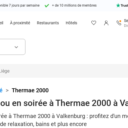
nible 7 jours par semaine
+ de 10 millions de membres
Se
il
À proximité
Restaurants
Hôtels
Di
keyboard_arrow_down
é
>
Thermae 2000
e ou en soirée à Thermae 2000 à V
oirée à Thermae 2000 à Valkenburg : profitez d'un
de relaxation, bains et plus encore