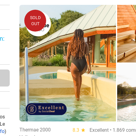
SOLD
OUT
n:
vos
 Le
Thermae 2000
8.3
star
Excellent • 1.869 co
nfo
)