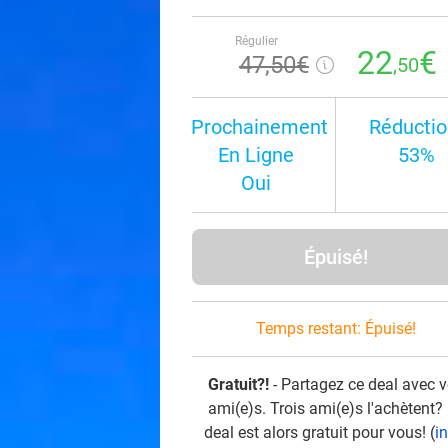
Régulier
22
€
47
,50
€
,50
Prochainement
Réductio
En Ligne
53%
Oui
Épuisé!
Temps restant:
Épuisé!
Gratuit?!
- Partagez ce deal avec 
ami(e)s. Trois ami(e)s l'achètent?
deal est alors gratuit pour vous! (
i