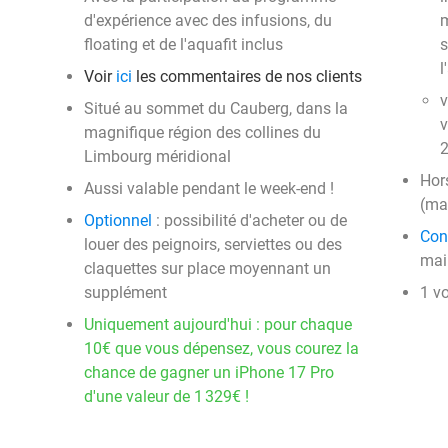
d'expérience avec des infusions, du
m
floating et de l'aquafit inclus
s
l
Voir
ici
les commentaires de nos clients
v
Situé au sommet du Cauberg, dans la
v
magnifique région des collines du
2
Limbourg méridional
Hor
Aussi valable pendant le week-end !
(ma
Optionnel
: possibilité d'acheter ou de
Con
louer des peignoirs, serviettes ou des
mail
claquettes sur place moyennant un
supplément
1 v
Uniquement aujourd'hui : pour chaque
10€ que vous dépensez, vous courez la
chance de gagner un iPhone 17 Pro
d'une valeur de 1 329€ !