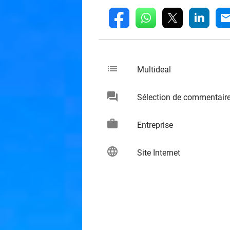
whatsapp
linkedin
fb
mai
list
keybo
Multideal
chat
Sélection de commentair
keybo
work
keybo
Entreprise
language
keybo
Site Internet