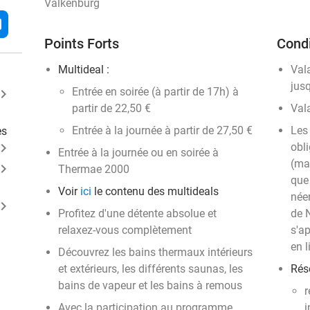
Valkenburg
l
Points Forts
Condi
Multideal :
Val
jus
Entrée en soirée (à partir de 17h) à
ard_arrow_right
partir de 22,50 €
Val
Entrée à la journée à partir de 27,50 €
Les 
es
ard_arrow_right
obli
Entrée à la journée ou en soirée à
(mai
ard_arrow_right
Thermae 2000
que
Voir
ici
le contenu des multideals
née
ard_arrow_right
Profitez d'une détente absolue et
de 
relaxez-vous complètement
s'ap
en l
Découvrez les bains thermaux intérieurs
et extérieurs, les différents saunas, les
Rése
bains de vapeur et les bains à remous
r
Avec la participation au programme
i