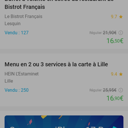
25%
Bistrot Français
Le Bistrot Français
9.7
star
Lesquin
Vendu : 127
21
,90
€
Régulier
16
€
,50
favorite_border
Menu en 2 ou 3 services à la carte à Lille
35%
HEIN L’Estaminet
9.4
star
Lille
Vendu : 250
25
,95
€
Régulier
16
€
,90