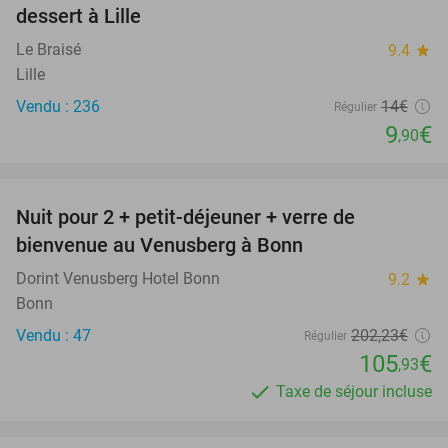
dessert à Lille
Le Braisé
9.4
star
Lille
Vendu : 236
14€
Régulier
9
€
,90
favorite_border
Nuit pour 2 + petit-déjeuner + verre de
48%
bienvenue au Venusberg à Bonn
Dorint Venusberg Hotel Bonn
9.2
star
Bonn
Vendu : 47
202
,23
€
Régulier
105
€
,93
Taxe de séjour incluse
favorite_border