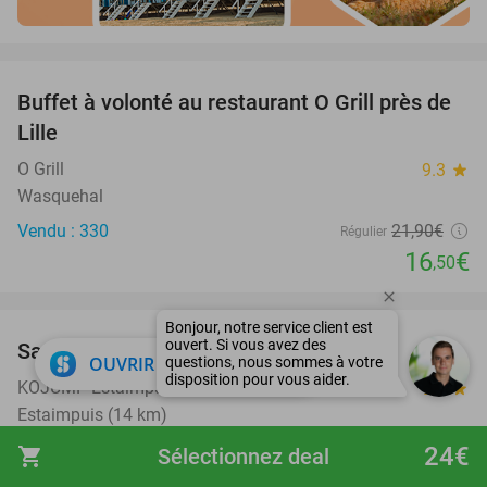
favorite_border
Buffet à volonté au restaurant O Grill près de
25%
Lille
O Grill
9.3
star
Wasquehal
Vendu : 330
21
,90
€
Régulier
16
€
,50
favorite_border
Saut libre (2 heures) + boisson au choix
39%
close
OUVRIR DANS L'APPLI
KOJUMP Estaimpuis
9.7
star
Estaimpuis (14 km)
Vendu : 1.036
23
,50
€
24€
Régulier
shopping_cart
Sélectionnez deal
14
€
,40