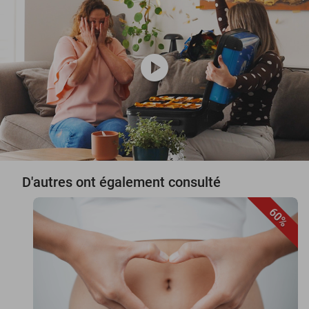
play_circle
D'autres ont également consulté
60%