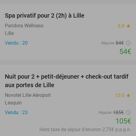
favorite_border
Spa privatif pour 2 (2h) à Lille
36%
Pandora Wellness
8.8
star
Lille
Vendu : 20
84€
Régulier
54€
favorite_border
Nuit pour 2 + petit-déjeuner + check-out tardif
43%
aux portes de Lille
Novotel Lille Aéroport
10.0
star
Lesquin
Vendu : 23
185€
Régulier
105€
Hors taxe de séjour d'environ 2,75€ p.p.p.n.