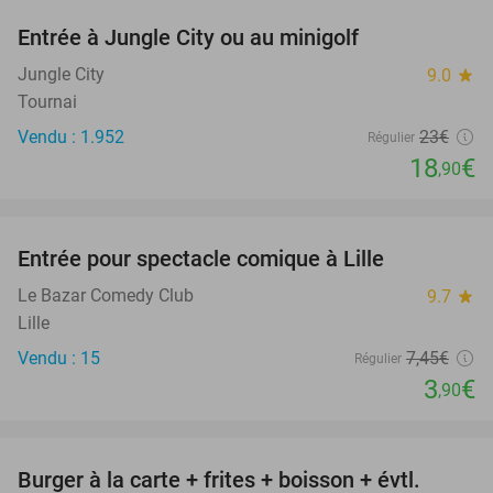
Entrée à Jungle City ou au minigolf
18%
Jungle City
9.0
star
Tournai
Vendu : 1.952
23€
Régulier
18
€
,90
favorite_border
Entrée pour spectacle comique à Lille
48%
Le Bazar Comedy Club
9.7
star
Lille
Vendu : 15
7
,45
€
Régulier
3
€
,90
favorite_border
Burger à la carte + frites + boisson + évtl.
29%