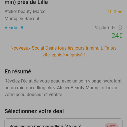
min) près de Lille
Atelier beauty Marcq
10.0
star
Marcq-en-Barœul
Vendu : 8
60€
Régulier
24€
Nouveaux Social Deals tous les jours à minuit. Faites
vite, épuisé = épuisé !
En résumé
Révélez l’éclat de votre peau avec un soin visage hydratant
ou un microneedling chez Atelier Beauty Marcq : offrez à
votre peau douceur et vitalité
Sélectionnez votre deal
Soin visage microneedling (45 min)
60%