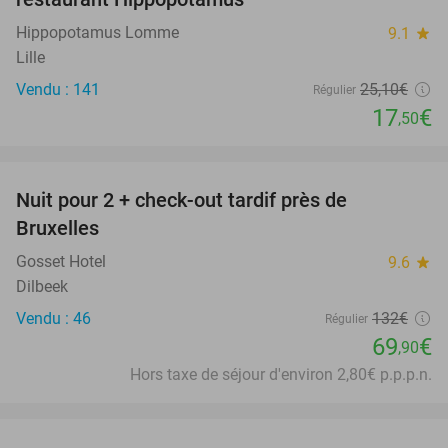
Hippopotamus Lomme
9.1
star
Lille
Vendu : 141
25
,10
€
Régulier
17
€
,50
favorite_border
Nuit pour 2 + check-out tardif près de
47%
Bruxelles
Gosset Hotel
9.6
star
Dilbeek
Vendu : 46
132€
Régulier
69
€
,90
Hors taxe de séjour d'environ 2,80€ p.p.p.n.
favorite_border