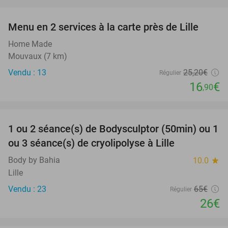
favorite_border
Menu en 2 services à la carte près de Lille
33%
Home Made
Mouvaux (7 km)
Vendu : 13
25
,20
€
Régulier
16
€
,90
favorite_border
1 ou 2 séance(s) de Bodysculptor (50min) ou 1
60%
ou 3 séance(s) de cryolipolyse à Lille
Body by Bahia
10.0
star
Lille
Vendu : 23
65€
Régulier
26€
favorite_border