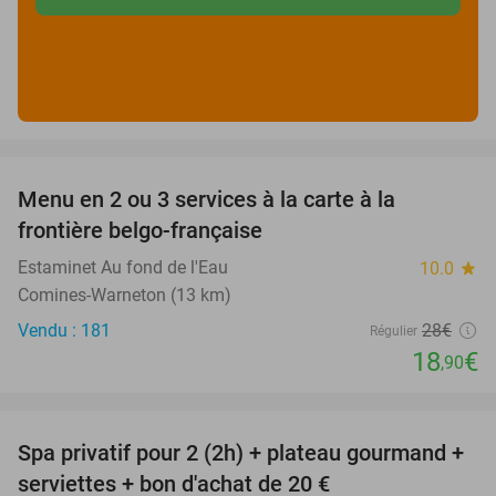
favorite_border
Menu en 2 ou 3 services à la carte à la
33%
frontière belgo-française
Estaminet Au fond de l'Eau
10.0
star
Comines-Warneton (13 km)
Vendu : 181
28€
Régulier
18
€
,90
favorite_border
Spa privatif pour 2 (2h) + plateau gourmand +
28%
serviettes + bon d'achat de 20 €