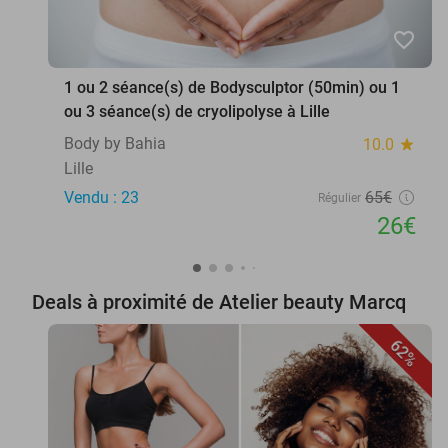
favorite_border
1 ou 2 séance(s) de Bodysculptor (50min) ou 1
ou 3 séance(s) de cryolipolyse à Lille
Body by Bahia
10.0
star
Lille
Vendu : 23
65€
Régulier
26€
Deals à proximité de Atelier beauty Marcq
62%