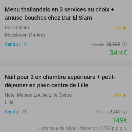
Menu thaïlandais en 3 services au choix +
38%
amuse-bouches chez Dar El Siam
Dar El Siam
9.8
star
Moeskroen (14 km)
Vendu : 16
56
,33
€
Régulier
34
€
,90
favorite_border
Nuit pour 2 en chambre supérieure + petit-
33%
déjeuner en plein centre de Lille
Hotel Maison Louise Lille Centre
10.0
star
Lille
Vendu : 71
224€
Régulier
149€
Hors taxe de séjour d'environ 2,75€ p.p.p.n.