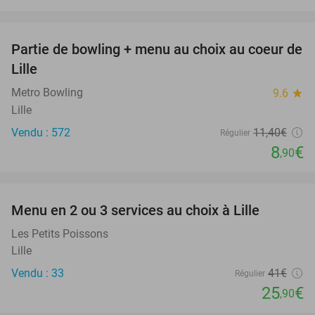
favorite_border
Partie de bowling + menu au choix au coeur de
22%
Lille
Metro Bowling
9.6
star
Lille
Vendu : 572
11
,40
€
Régulier
8
€
,90
favorite_border
Menu en 2 ou 3 services au choix à Lille
37%
Les Petits Poissons
Lille
Vendu : 33
41€
Régulier
25
€
,90