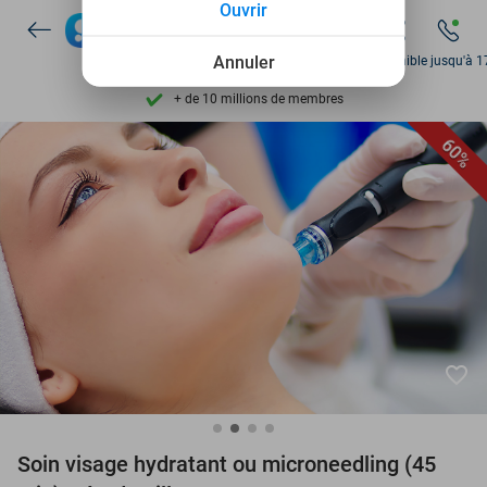
Ouvrir
Découvrez + de 15.000 deals
Disponible 7 jours par semaine
Annuler
Disponible jusqu'à 1
+ de 10 millions de membres
9,4
basé sur
206 468 avis
60%
Découvrez + de 15.000 deals
Disponible 7 jours par semaine
+ de 10 millions de membres
favorite_border
Soin visage hydratant ou microneedling (45