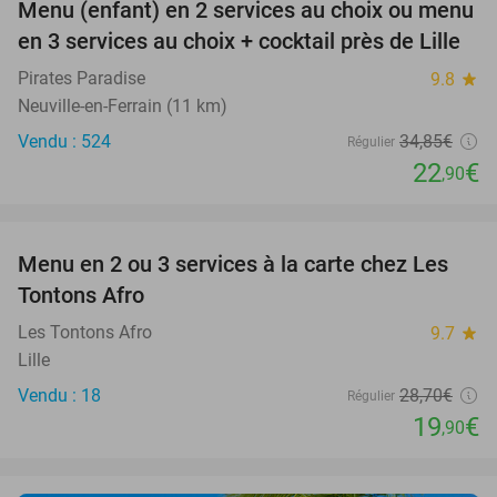
Menu (enfant) en 2 services au choix ou menu
34%
en 3 services au choix + cocktail près de Lille
Pirates Paradise
9.8
star
Neuville-en-Ferrain (11 km)
Vendu : 524
34
,85
€
Régulier
22
€
,90
favorite_border
Menu en 2 ou 3 services à la carte chez Les
31%
Tontons Afro
Les Tontons Afro
9.7
star
Lille
Vendu : 18
28
,70
€
Régulier
19
€
,90