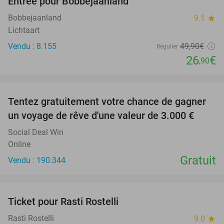
Entrée pour Bobbejaanland
46%
Bobbejaanland
9.1
star
Lichtaart
Vendu : 8.155
49
,90
€
Régulier
26
€
,90
favorite_border
Tentez gratuitement votre chance de gagner
un voyage de rêve d'une valeur de 3.000 €
Social Deal Win
Online
Gratuit
Vendu : 190.344
favorite_border
Ticket pour Rasti Rostelli
20%
NEW
TODAY
Rasti Rostelli
9.0
star