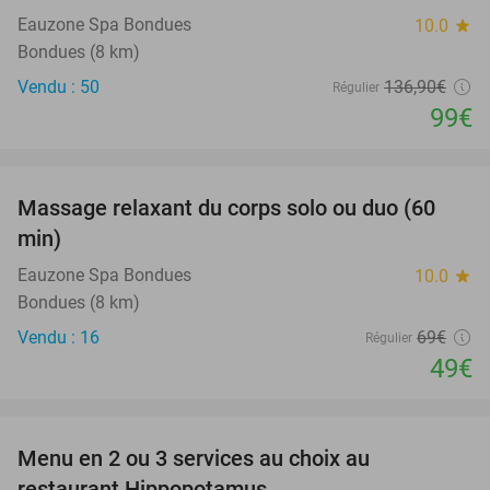
Eauzone Spa Bondues
10.0
star
Bondues (8 km)
Vendu : 50
136
,90
€
Régulier
99€
favorite_border
Massage relaxant du corps solo ou duo (60
29%
min)
Eauzone Spa Bondues
10.0
star
Bondues (8 km)
Vendu : 16
69€
Régulier
49€
favorite_border
Menu en 2 ou 3 services au choix au
30%
restaurant Hippopotamus