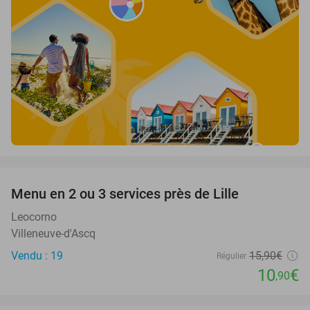
favorite_border
Menu en 2 ou 3 services près de Lille
31%
Leocorno
Villeneuve-d'Ascq
Vendu : 19
15
,90
€
Régulier
10
€
,90
favorite_border