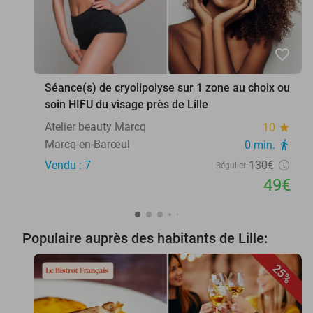
favorite_border
Séance(s) de cryolipolyse sur 1 zone au choix ou
soin HIFU du visage près de Lille
Atelier beauty Marcq
10
star
Marcq-en-Barœul
0 min.
directions_walk
Vendu : 7
130€
Régulier
49€
Populaire auprès des habitants de Lille:
25%