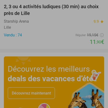
2, 3 ou 4 activités ludiques (30 min) au choix
38%
près de Lille
Starship Arena
9.9
star
Lille
Vendu : 74
19
,15
€
Régulier
11
€
,90
Découvrez les meilleurs
deals des vacances d’été
!
Découvrez maintenant