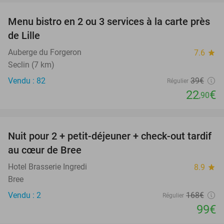
Menu bistro en 2 ou 3 services à la carte près
41%
de Lille
Auberge du Forgeron
7.6
star
Seclin (7 km)
Vendu : 82
39€
Régulier
22
€
,90
favorite_border
Nuit pour 2 + petit-déjeuner + check-out tardif
41%
NEW
au cœur de Bree
TODAY
Hotel Brasserie Ingredi
8.9
star
Bree
Vendu : 2
168€
Régulier
99€