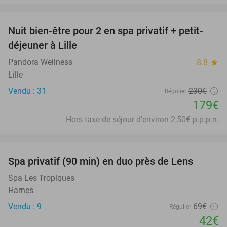
favorite_border
Nuit bien-être pour 2 en spa privatif + petit-
22%
déjeuner à Lille
Pandora Wellness
8.8
star
Lille
Vendu : 31
230€
Régulier
179€
Hors taxe de séjour d'environ 2,50€ p.p.p.n.
favorite_border
Spa privatif (90 min) en duo près de Lens
39%
Spa Les Tropiques
Harnes
Vendu : 9
69€
Régulier
42€