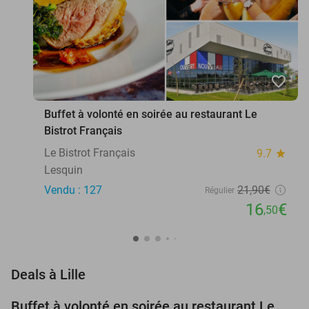
favorite_border
Buffet à volonté en soirée au restaurant Le
Bistrot Français
Le Bistrot Français
9.7
star
Lesquin
Vendu : 127
21
,90
€
Régulier
16
€
,50
favorite_border
Deals à Lille
Buffet à volonté en soirée au restaurant Le