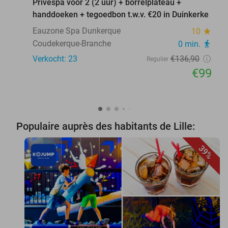
Privéspa voor 2 (2 uur) + borrelplateau +
handdoeken + tegoedbon t.w.v. €20 in Duinkerke
Eauzone Spa Dunkerque
10
star
Coudekerque-Branche
0 min.
directions_walk
Verkocht: 23
€136
,90
Regulier
€99
Populaire auprès des habitants de Lille:
39%