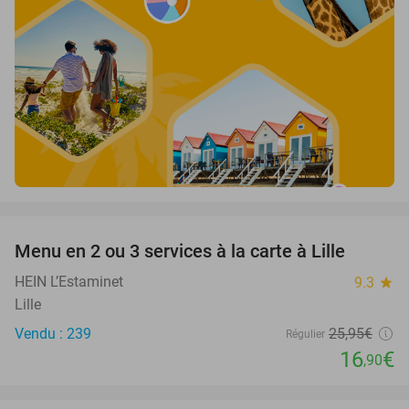
favorite_border
Menu en 2 ou 3 services à la carte à Lille
35%
HEIN L’Estaminet
9.3
star
Lille
Vendu : 239
25
,95
€
Régulier
16
€
,90
favorite_border