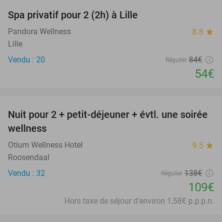
Spa privatif pour 2 (2h) à Lille
36%
Pandora Wellness
8.8
star
Lille
Vendu : 20
84€
Régulier
54€
favorite_border
Nuit pour 2 + petit-déjeuner + évtl. une soirée
21%
wellness
Otium Wellness Hotel
9.5
star
Roosendaal
Vendu : 32
138€
Régulier
109€
Hors taxe de séjour d'environ 1,58€ p.p.p.n.