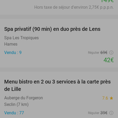
Hors taxe de séjour d'environ 2,75€ p.p.p.n.
favorite_border
Spa privatif (90 min) en duo près de Lens
39%
Spa Les Tropiques
Harnes
Vendu : 9
69€
Régulier
42€
favorite_border
Menu bistro en 2 ou 3 services à la carte près
41%
de Lille
Auberge du Forgeron
7.6
star
Seclin (7 km)
Vendu : 77
39€
Régulier