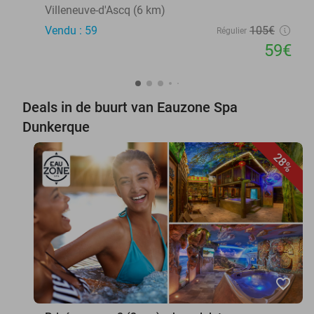
Villeneuve-d'Ascq (6 km)
Vendu : 59
105€
Régulier
59€
Deals in de buurt van Eauzone Spa
Dunkerque
28%
favorite_border