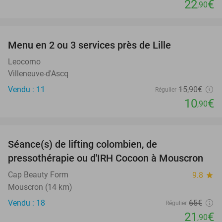
22
€
,90
favorite_border
Menu en 2 ou 3 services près de Lille
31%
Leocorno
Villeneuve-d'Ascq
Vendu : 11
15
,90
€
Régulier
10
€
,90
favorite_border
Séance(s) de lifting colombien, de
66%
pressothérapie ou d'IRH Cocoon à Mouscron
Cap Beauty Form
9.8
star
Mouscron (14 km)
Vendu : 18
65€
Régulier
21
€
,90