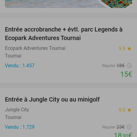
favorite_border
Entrée accrobranche + évtl. parc Legends à
17%
Ecopark Adventures Tournai
Ecopark Adventures Tournai
9.9
star
Tournai
Vendu : 1.457
18€
Régulier
15€
favorite_border
Entrée à Jungle City ou au minigolf
18%
Jungle City
9.0
star
Tournai
Vendu : 1.729
23€
Régulier
18
€
,90