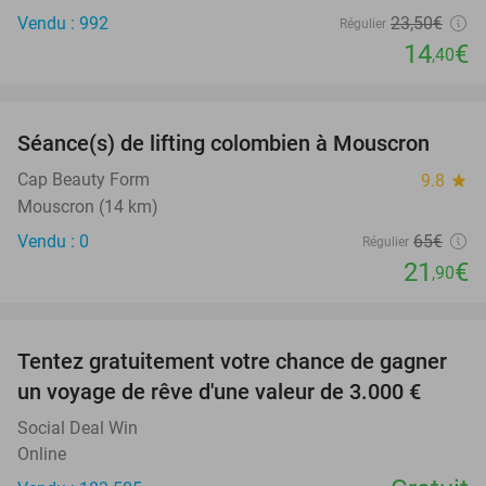
Vendu : 992
23
,50
€
Régulier
14
€
,40
favorite_border
Séance(s) de lifting colombien à Mouscron
66%
NEW
TODAY
Cap Beauty Form
9.8
star
Mouscron (14 km)
Vendu : 0
65€
Régulier
21
€
,90
favorite_border
Tentez gratuitement votre chance de gagner
un voyage de rêve d'une valeur de 3.000 €
Social Deal Win
Online