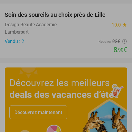
Soin des sourcils au choix près de Lille
60%
Design Beauté Académie
10.0
star
Lambersart
Vendu : 2
22€
Régulier
8
€
,90
Découvrez les meilleurs
deals des vacances d’été
!
Découvrez maintenant