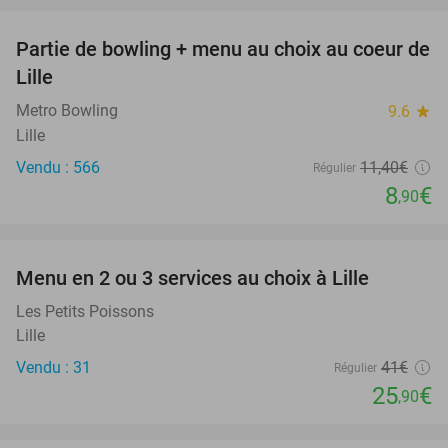
Partie de bowling + menu au choix au coeur de
22%
Lille
Metro Bowling
9.6
star
Lille
Vendu : 566
11
,40
€
Régulier
8
€
,90
favorite_border
Menu en 2 ou 3 services au choix à Lille
37%
Les Petits Poissons
Lille
Vendu : 31
41€
Régulier
25
€
,90
favorite_border