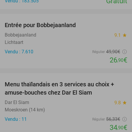
Gratuit
Vendu : 183.505
favorite_border
Entrée pour Bobbejaanland
46%
Bobbejaanland
9.1
star
Lichtaart
Vendu : 7.610
49
,90
€
Régulier
26
€
,90
favorite_border
Menu thaïlandais en 3 services au choix +
38%
amuse-bouches chez Dar El Siam
Dar El Siam
9.8
star
Moeskroen (14 km)
Vendu : 11
56
,33
€
Régulier
34
€
,90