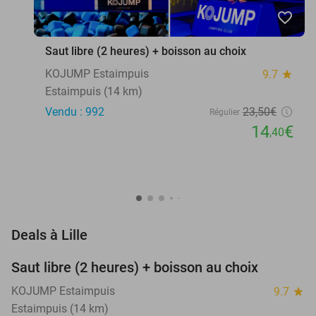
favorite_border
Saut libre (2 heures) + boisson au choix
KOJUMP Estaimpuis
9.7
star
Estaimpuis (14 km)
Vendu : 992
23
,50
€
Régulier
14
€
,40
favorite_border
Deals à Lille
Saut libre (2 heures) + boisson au choix
39%
KOJUMP Estaimpuis
9.7
star
Estaimpuis (14 km)