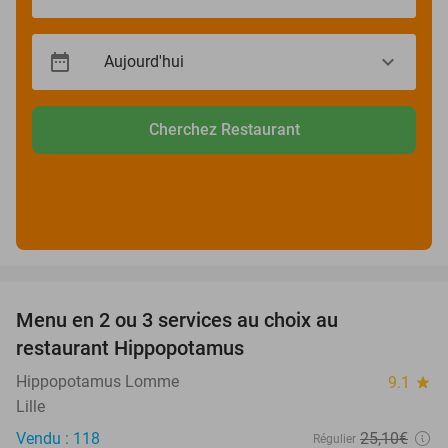
Cherchez Restaurant
favorite_border
Menu en 2 ou 3 services au choix au
30%
restaurant Hippopotamus
Hippopotamus Lomme
9.1
star
Lille
Vendu : 118
25
,10
€
Régulier