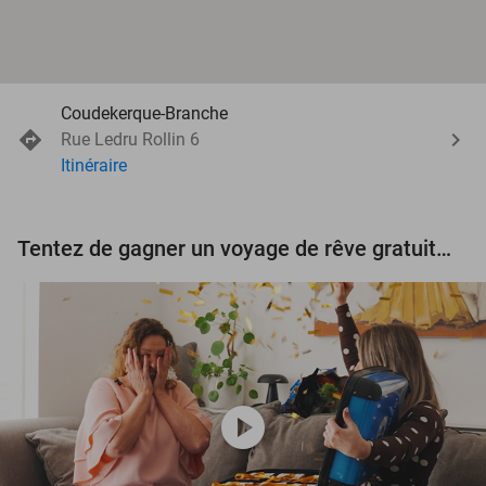
Coudekerque-Branche
Rue Ledru Rollin 6
Itinéraire
Tentez de gagner un voyage de rêve gratuit d'une valeur de 3.000 € !
play_circle