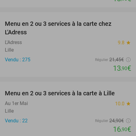
favorite_border
Menu en 2 ou 3 services à la carte chez
35%
L'Adress
L'Adress
9.8
star
Lille
Vendu : 275
21
,45
€
Régulier
13
€
,90
favorite_border
Menu en 2 ou 3 services à la carte à Lille
32%
Au 1er Mai
10.0
star
Lille
Vendu : 22
24
,90
€
Régulier
16
€
,90