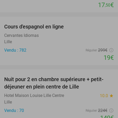
17
€
,50
favorite_border
Cours d'espagnol en ligne
94%
Cervantes Idiomas
Lille
Vendu : 782
299€
Régulier
19€
favorite_border
Nuit pour 2 en chambre supérieure + petit-
33%
déjeuner en plein centre de Lille
Hotel Maison Louise Lille Centre
10.0
star
Lille
Vendu : 70
224€
Régulier
149€