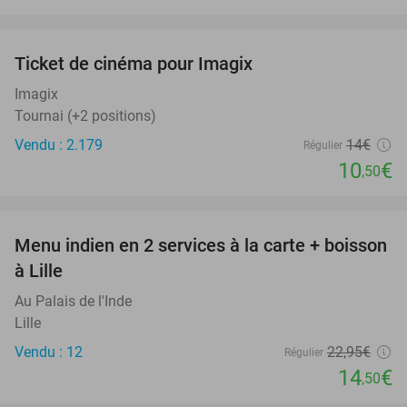
favorite_border
Ticket de cinéma pour Imagix
25%
Imagix
Tournai (+2 positions)
Vendu : 2.179
14€
Régulier
10
€
,50
favorite_border
Menu indien en 2 services à la carte + boisson
37%
à Lille
Au Palais de l'Inde
Lille
Vendu : 12
22
,95
€
Régulier
14
€
,50
favorite_border