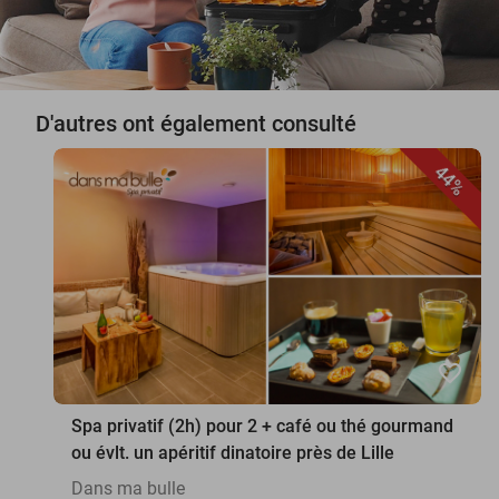
D'autres ont également consulté
44%
favorite_border
Spa privatif (2h) pour 2 + café ou thé gourmand
ou évlt. un apéritif dinatoire près de Lille
Dans ma bulle