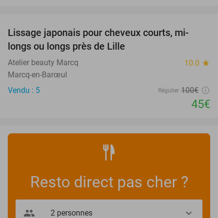
favorite_border
Lissage japonais pour cheveux courts, mi-
55%
longs ou longs près de Lille
Atelier beauty Marcq
10.0
star
Marcq-en-Barœul
Vendu : 5
100€
Régulier
45€
Resto direct pas cher ?