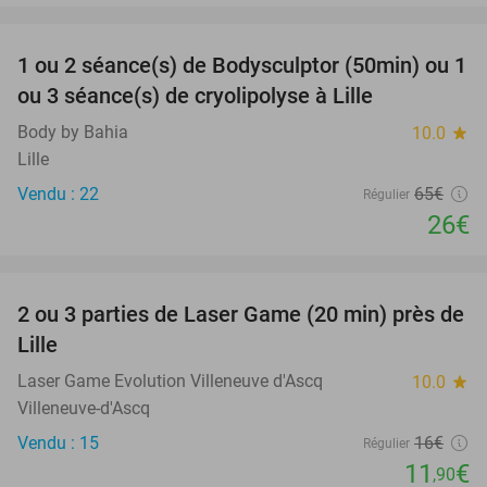
favorite_border
1 ou 2 séance(s) de Bodysculptor (50min) ou 1
60%
ou 3 séance(s) de cryolipolyse à Lille
Body by Bahia
10.0
star
Lille
Vendu : 22
65€
Régulier
26€
favorite_border
2 ou 3 parties de Laser Game (20 min) près de
26%
Lille
Laser Game Evolution Villeneuve d'Ascq
10.0
star
Villeneuve-d'Ascq
Vendu : 15
16€
Régulier
11
€
,90