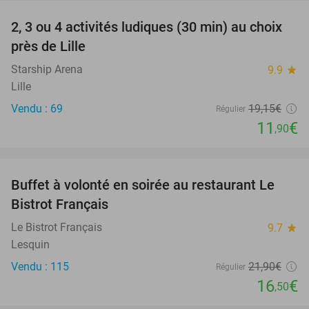
2, 3 ou 4 activités ludiques (30 min) au choix
38%
près de Lille
Starship Arena
9.9
star
Lille
Vendu : 69
19
,15
€
Régulier
11
€
,90
favorite_border
Buffet à volonté en soirée au restaurant Le
25%
Bistrot Français
Le Bistrot Français
9.7
star
Lesquin
Vendu : 115
21
,90
€
Régulier
16
€
,50
favorite_border