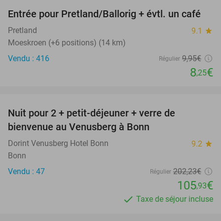
Entrée pour Pretland/Ballorig + évtl. un café
17%
Pretland
9.1
star
Moeskroen (+6 positions) (14 km)
Vendu : 416
9
,95
€
Régulier
8
€
,25
favorite_border
Nuit pour 2 + petit-déjeuner + verre de
48%
bienvenue au Venusberg à Bonn
Dorint Venusberg Hotel Bonn
9.2
star
Bonn
Vendu : 47
202
,23
€
Régulier
105
€
,93
Taxe de séjour incluse
favorite_border