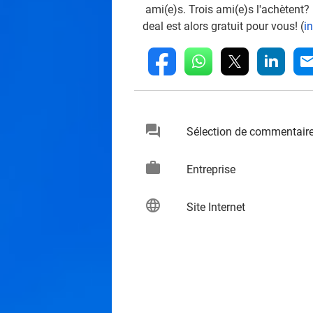
ami(e)s. Trois ami(e)s l'achètent?
deal est alors gratuit pour vous! (
i
whatsapp
linkedin
fb
mai
chat
Sélection de commentair
keybo
work
keybo
Entreprise
language
keybo
Site Internet