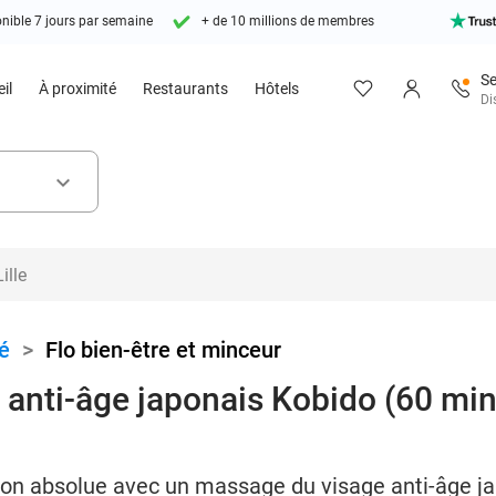
nible 7 jours par semaine
+ de 10 millions de membres
Se
il
À proximité
Restaurants
Hôtels
Di
keyboard_arrow_down
é
>
Flo bien-être et minceur
anti-âge japonais Kobido (60 min
on absolue avec un massage du visage anti-âge ja