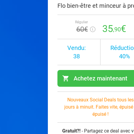
Flo bien-être et minceur à pr
Régulier
35
€
60€
,90
Vendu:
Réductio
38
40%
shopping_cart
Achetez maintenant
navi
Nouveaux Social Deals tous les
jours à minuit. Faites vite, épuisé
épuisé !
Gratuit?!
- Partagez ce deal avec 