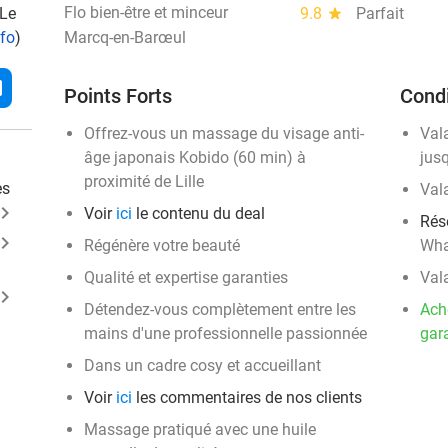
Flo bien-être et minceur
 Le
9.8
star
Parfait
nfo
)
Marcq-en-Barœul
l
Points Forts
Condi
Offrez-vous un massage du visage anti-
Val
âge japonais Kobido (60 min) à
jus
proximité de Lille
es
Val
ard_arrow_right
Voir
ici
le contenu du deal
Rés
ard_arrow_right
Régénère votre beauté
Wha
Qualité et expertise garanties
Val
ard_arrow_right
Détendez-vous complètement entre les
Ach
mains d'une professionnelle passionnée
gara
Dans un cadre cosy et accueillant
Voir
ici
les commentaires de nos clients
Massage pratiqué avec une huile