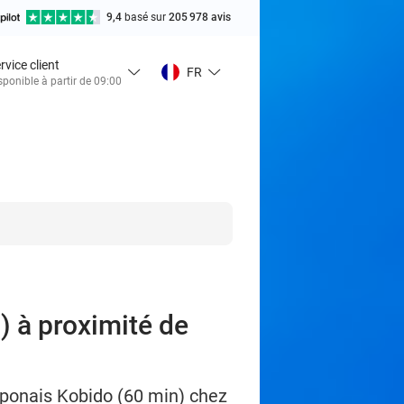
9,4
basé sur
205 978 avis
rvice client
FR
sponible à partir de 09:00
) à proximité de
ponais Kobido (60 min) chez