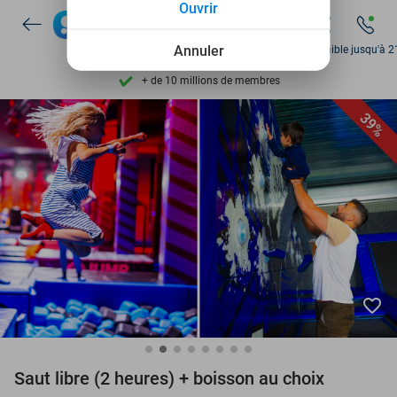
Ouvrir
Découvrez + de 15.000 deals
Disponible 7 jours par semaine
Annuler
Disponible jusqu'à 2
+ de 10 millions de membres
9,4
basé sur
206 330 avis
39%
Découvrez + de 15.000 deals
Disponible 7 jours par semaine
+ de 10 millions de membres
favorite_border
Saut libre (2 heures) + boisson au choix