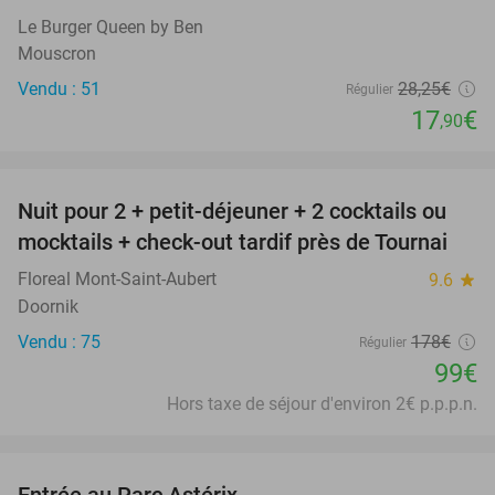
Le Burger Queen by Ben
Mouscron
Vendu : 51
28
,25
€
Régulier
17
€
,90
favorite_border
Nuit pour 2 + petit-déjeuner + 2 cocktails ou
44%
mocktails + check-out tardif près de Tournai
Floreal Mont-Saint-Aubert
9.6
star
Doornik
Vendu : 75
178€
Régulier
99€
Hors taxe de séjour d'environ 2€ p.p.p.n.
favorite_border