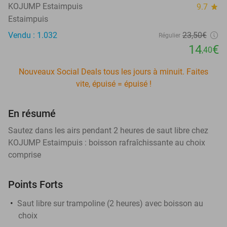
KOJUMP Estaimpuis
9.7
star
Estaimpuis
Vendu : 1.032
23
,50
€
Régulier
14
€
,40
Nouveaux Social Deals tous les jours à minuit. Faites
vite, épuisé = épuisé !
En résumé
Sautez dans les airs pendant 2 heures de saut libre chez
KOJUMP Estaimpuis : boisson rafraîchissante au choix
comprise
Points Forts
Saut libre sur trampoline (2 heures) avec boisson au
choix