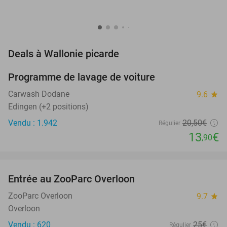
favorite_border
Deals à Wallonie picarde
Programme de lavage de voiture
32%
Carwash Dodane
9.6
star
Edingen (+2 positions)
Vendu : 1.942
20
,50
€
Régulier
13
€
,90
favorite_border
Entrée au ZooParc Overloon
34%
NEW
TODAY
ZooParc Overloon
9.7
star
Overloon
Vendu : 620
25€
Régulier