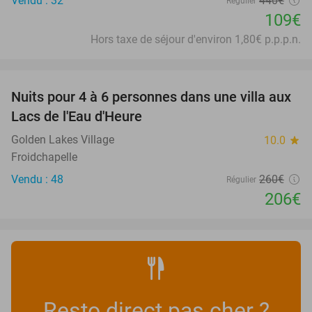
Vendu : 32
440€
Régulier
109€
Hors taxe de séjour d'environ 1,80€ p.p.p.n.
favorite_border
Nuits pour 4 à 6 personnes dans une villa aux
21%
Lacs de l'Eau d'Heure
Golden Lakes Village
10.0
star
Froidchapelle
Vendu : 48
260€
Régulier
206€
Resto direct pas cher ?