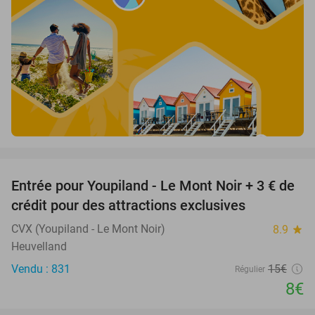
favorite_border
Entrée pour Youpiland - Le Mont Noir + 3 € de
47%
crédit pour des attractions exclusives
CVX (Youpiland - Le Mont Noir)
8.9
star
Heuvelland
Vendu : 831
15€
Régulier
8€
favorite_border