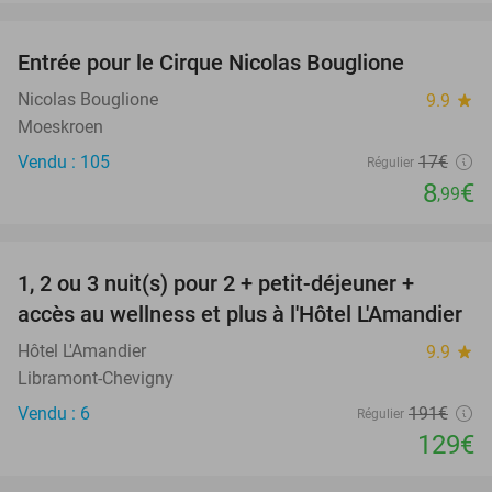
favorite_border
Entrée pour le Cirque Nicolas Bouglione
47%
Nicolas Bouglione
9.9
star
Moeskroen
Vendu : 105
17€
Régulier
8
€
,99
favorite_border
1, 2 ou 3 nuit(s) pour 2 + petit-déjeuner +
32%
NEW
accès au wellness et plus à l'Hôtel L'Amandier
TODAY
Hôtel L'Amandier
9.9
star
Libramont-Chevigny
Vendu : 6
191€
Régulier
129€
favorite_border