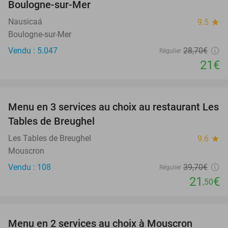
Boulogne-sur-Mer
Nausicaá
9.5
star
Boulogne-sur-Mer
Vendu : 5.047
28
,70
€
Régulier
21€
favorite_border
Menu en 3 services au choix au restaurant Les
46%
Tables de Breughel
Les Tables de Breughel
9.6
star
Mouscron
Vendu : 108
39
,70
€
Régulier
21
€
,50
favorite_border
Menu en 2 services au choix à Mouscron
37%