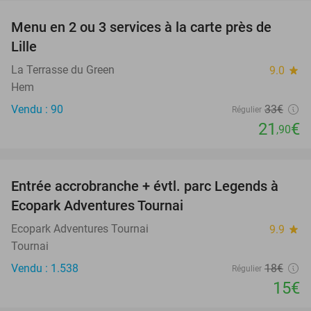
Menu en 2 ou 3 services à la carte près de
34%
Lille
La Terrasse du Green
9.0
star
Hem
Vendu : 90
33€
Régulier
21
€
,90
favorite_border
Entrée accrobranche + évtl. parc Legends à
17%
Ecopark Adventures Tournai
Ecopark Adventures Tournai
9.9
star
Tournai
Vendu : 1.538
18€
Régulier
15€
favorite_border