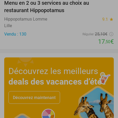
Menu en 2 ou 3 services au choix au
30%
restaurant Hippopotamus
Hippopotamus Lomme
9.1
star
Lille
Vendu : 130
25
,10
€
Régulier
17
€
,50
Découvrez les meilleurs
deals des vacances d’été
!
Découvrez maintenant