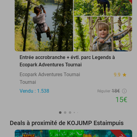
favorite_border
Entrée accrobranche + évtl. parc Legends à
Ecopark Adventures Tournai
Ecopark Adventures Tournai
9.9
star
Tournai
Vendu : 1.538
18€
Régulier
15€
Deals à proximité de KOJUMP Estaimpuis