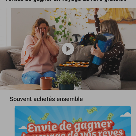
play_circle
Souvent achetés ensemble