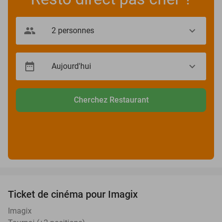
Cherchez Restaurant
favorite_border
Ticket de cinéma pour Imagix
25%
Imagix