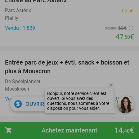
Entrée au Parc Astérix
30%
Parc Astérix
9.6
star
Plailly
Vendu : 1.829
68€
Régulier
47
€
,60
favorite_border
Entrée parc de jeux + évtl. snack + boisson et
50%
plus à Mouscron
De Speelplaneet
Moeskroen
Vendu : 175
9
,90
€
Régulier
close
OUVRIR DANS L'APPLI
4
€
,95
favorite_border
14
€
shopping_cart
Achetez maintenant
,40
Nuit pour 2 + petit-déjeuner + accès wellness
33%