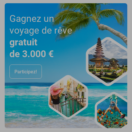
Gagnez un
voyage de rêve
gratuit
de 3.000 €
Participez!