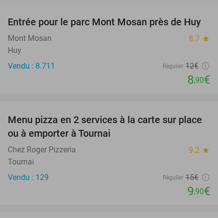
Entrée pour le parc Mont Mosan près de Huy
26%
Mont Mosan
8.7
star
Huy
Vendu : 8.711
12€
Régulier
8
€
,90
favorite_border
Menu pizza en 2 services à la carte sur place
34%
ou à emporter à Tournai
Chez Roger Pizzeria
9.2
star
Tournai
Vendu : 129
15€
Régulier
9
€
,90
favorite_border