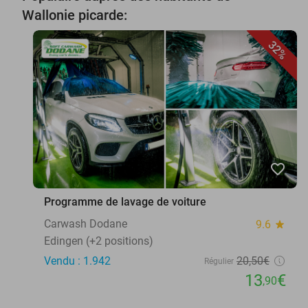
Wallonie picarde:
32%
favorite_border
Programme de lavage de voiture
Carwash Dodane
9.6
star
Edingen (+2 positions)
Vendu : 1.942
20
,50
€
Régulier
13
€
,90