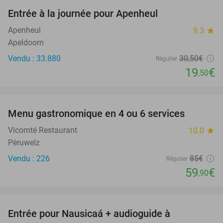
Entrée à la journée pour Apenheul
36%
Apenheul
9.3
star
Apeldoorn
Vendu : 33.880
30
,50
€
Régulier
19
€
,50
favorite_border
Menu gastronomique en 4 ou 6 services
30%
Vicomté Restaurant
10.0
star
Péruwelz
Vendu : 226
85€
Régulier
59
€
,90
favorite_border
Entrée pour Nausicaá + audioguide à
27%