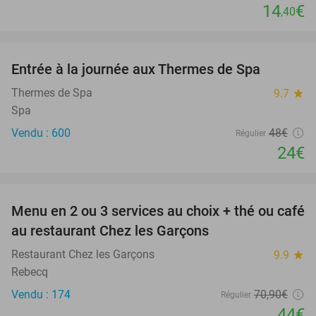
14
€
,40
favorite_border
Entrée à la journée aux Thermes de Spa
50%
Thermes de Spa
9.7
star
Spa
Vendu : 600
48€
Régulier
24€
favorite_border
Menu en 2 ou 3 services au choix + thé ou café
38%
au restaurant Chez les Garçons
Restaurant Chez les Garçons
9.9
star
Rebecq
Vendu : 174
70
,90
€
Régulier
44€