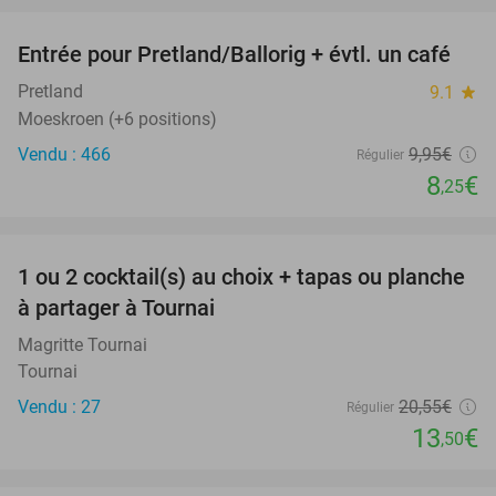
Entrée pour Pretland/Ballorig + évtl. un café
17%
Pretland
9.1
star
Moeskroen (+6 positions)
Vendu : 466
9
,95
€
Régulier
8
€
,25
favorite_border
1 ou 2 cocktail(s) au choix + tapas ou planche
34%
à partager à Tournai
Magritte Tournai
Tournai
Vendu : 27
20
,55
€
Régulier
13
€
,50
favorite_border