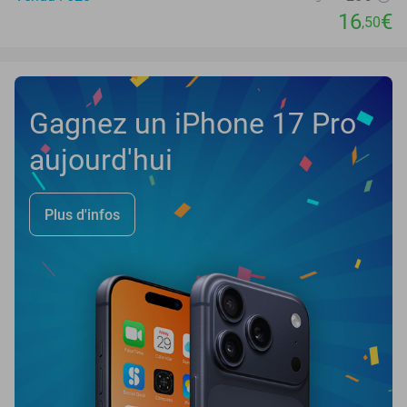
16
€
,50
Gagnez un iPhone 17 Pro
aujourd'hui
Plus d'infos