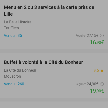
Menu en 2 ou 3 services à la carte près de
38%
Lille
La Belle Histoire
Toufflers
Vendu : 35
27
,15
€
Régulier
16
€
,90
favorite_border
Buffet à volonté à la Cité du Bonheur
20%
La Cité du Bonheur
9.6
star
Mouscron
Vendu : 260
24
,90
€
Régulier
19
€
,90
favorite_border