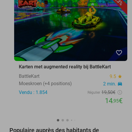
23%
favorite_border
Karten met augmented reality bij BattleKart
BattleKart
9.5
star
Moeskroen (+4 positions)
2 min.
directions_car
Vendu : 1.854
19
,50
€
Régulier
14
€
,95
Populaire auprès des habitants de