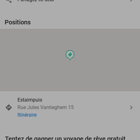
Positions
events
Estaimpuis
Rue Jules Vantieghem 15
Itinéraire
Tentez de gagner un voyage de rêve gratuit d'une valeur de 3.000 € !