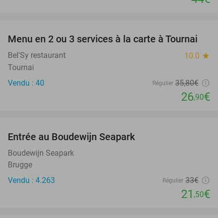
favorite_border
Menu en 2 ou 3 services à la carte à Tournai
25%
Bel'Sy restaurant
10.0
star
Tournai
Vendu : 40
35
,80
€
Régulier
26
€
,90
favorite_border
Entrée au Boudewijn Seapark
35%
Boudewijn Seapark
Brugge
Vendu : 4.263
33€
Régulier
21
€
,50