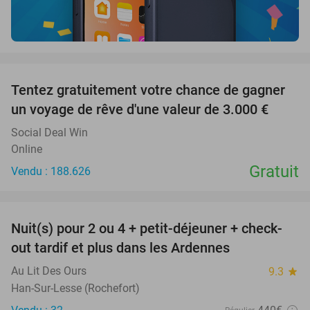
favorite_border
Tentez gratuitement votre chance de gagner
un voyage de rêve d'une valeur de 3.000 €
Social Deal Win
Online
Gratuit
Vendu : 188.626
favorite_border
Nuit(s) pour 2 ou 4 + petit-déjeuner + check-
75%
out tardif et plus dans les Ardennes
Au Lit Des Ours
9.3
star
Han-Sur-Lesse (Rochefort)