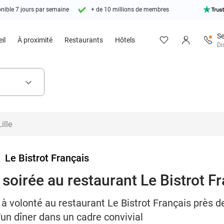
nible 7 jours par semaine
+ de 10 millions de membres
Se
il
À proximité
Restaurants
Hôtels
Di
keyboard_arrow_down
>
Le Bistrot Français
 soirée au restaurant Le Bistrot F
à volonté au restaurant Le Bistrot Français près de 
d'un dîner dans un cadre convivial