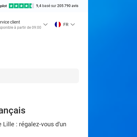
9,4
basé sur
205 790 avis
rvice client
FR
sponible à partir de 09:00
rançais
Lille : régalez-vous d'un