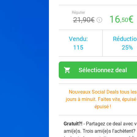
Régulier
16
€
21
,90
€
,50
Vendu:
Réductio
115
25%
shopping_cart
Sélectionnez deal
navi
Nouveaux Social Deals tous les
jours à minuit. Faites vite, épuisé
épuisé !
Gratuit?!
- Partagez ce deal avec 
ami(e)s. Trois ami(e)s l'achètent?