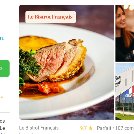
n:
gate_next
 =
vos
Le Bistrot Français
 Le
9.7
star
Parfait • 107 co