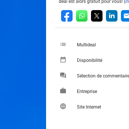
deal est alors gratuit pour vous! (
i
whatsapp
linkedin
fb
mai
list
keybo
Multideal
date_range
keybo
Disponibilité
chat
Sélection de commentair
keybo
work
keybo
Entreprise
language
keybo
Site Internet