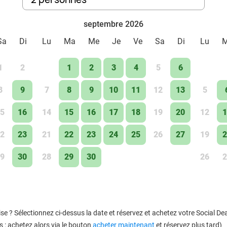
septembre 2026
Sa
Di
Lu
Ma
Me
Je
Ve
Sa
Di
Lu
1
2
1
2
3
4
5
6
8
9
7
8
9
10
11
12
13
5
5
16
14
15
16
17
18
19
20
12
1
2
23
21
22
23
24
25
26
27
19
2
9
30
28
29
30
26
2
se ? Sélectionnez ci-dessus la date et réservez et achetez votre Social 
 : achetez alors via le bouton
acheter maintenant
et réservez plus tard)