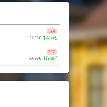
32%
14
€
21
,90
€
,90
25%
16
€
21
,90
€
,50