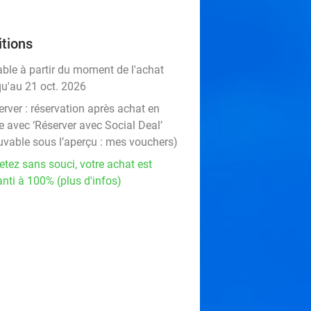
tions
able à partir du moment de l'achat
qu'au 21 oct. 2026
rver :
réservation après achat en
e avec ‘Réserver avec Social Deal’
uvable sous l’aperçu :
mes vouchers
)
etez sans souci, votre achat est
nti à 100% (plus d'infos)