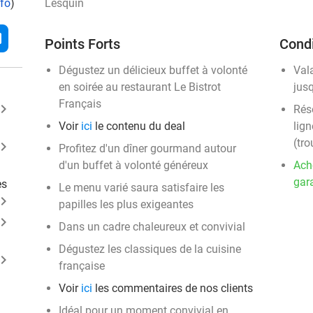
nfo
)
Lesquin
l
Points Forts
Condi
Dégustez un délicieux buffet à volonté
Val
en soirée au restaurant Le Bistrot
jus
Français
ard_arrow_right
Rése
Voir
ici
le contenu du deal
lign
(tro
ard_arrow_right
Profitez d'un dîner gourmand autour
d'un buffet à volonté généreux
Ach
gara
es
Le menu varié saura satisfaire les
ard_arrow_right
papilles les plus exigeantes
ard_arrow_right
Dans un cadre chaleureux et convivial
Dégustez les classiques de la cuisine
ard_arrow_right
française
Voir
ici
les commentaires de nos clients
Idéal pour un moment convivial en