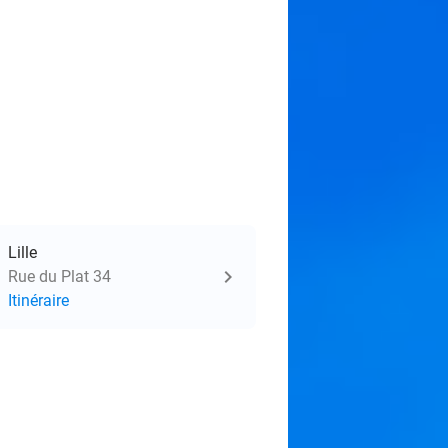
Lille
Rue du Plat 34
Itinéraire