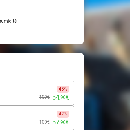
'humidité
45%
54
€
100€
,90
42%
57
€
100€
,90