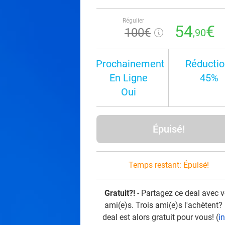
Régulier
54
€
100€
,90
Prochainement
Réductio
En Ligne
45%
Oui
Épuisé!
Temps restant:
Épuisé!
Gratuit?!
- Partagez ce deal avec 
ami(e)s. Trois ami(e)s l'achètent?
deal est alors gratuit pour vous! (
i