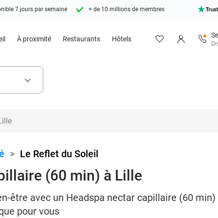
nible 7 jours par semaine
+ de 10 millions de membres
Se
il
À proximité
Restaurants
Hôtels
Di
keyboard_arrow_down
é
>
Le Reflet du Soleil
llaire (60 min) à Lille
-être avec un Headspa nectar capillaire (60 min) c
que pour vous