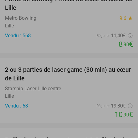
22%
Lille
Metro Bowling
9.6
star
Lille
Vendu : 568
11
,40
€
Régulier
8
€
,90
favorite_border
2 ou 3 parties de laser game (30 min) au cœur
45%
de Lille
Starship Laser Lille centre
Lille
Vendu : 68
19
,80
€
Régulier
10
€
,90
favorite_border