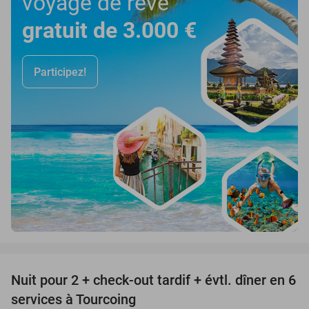
voyage de rêve
gratuit de 3.000 €
Participez!
favorite_border
Nuit pour 2 + check-out tardif + évtl. dîner en 6
32%
services à Tourcoing