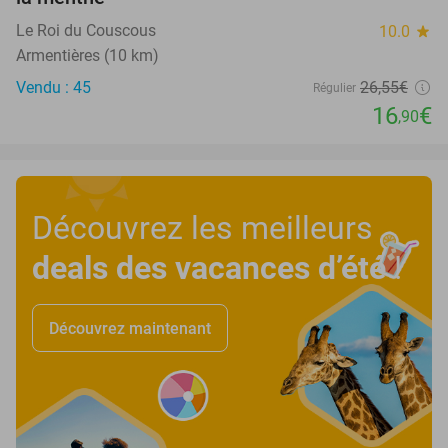
Le Roi du Couscous
10.0
star
Armentières (10 km)
Vendu : 45
26
,55
€
Régulier
16
€
,90
Découvrez les meilleurs
deals des vacances d’été
!
Découvrez maintenant