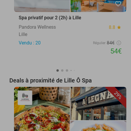
favorite_border
Spa privatif pour 2 (2h) à Lille
Pandora Wellness
8.8
star
Lille
Vendu : 20
84€
Régulier
54€
Deals à proximité de Lille Ô Spa
29%