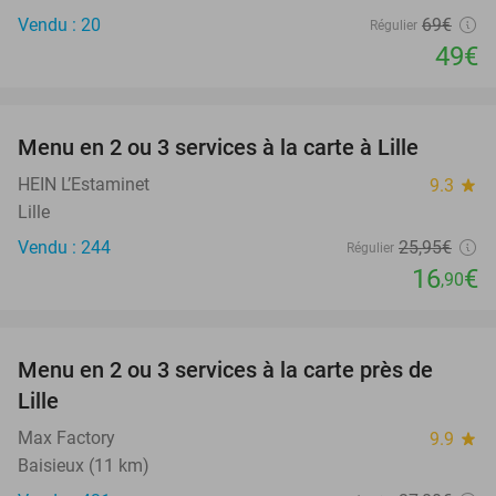
Vendu : 20
69€
Régulier
49€
favorite_border
Menu en 2 ou 3 services à la carte à Lille
35%
HEIN L’Estaminet
9.3
star
Lille
Vendu : 244
25
,95
€
Régulier
16
€
,90
favorite_border
Menu en 2 ou 3 services à la carte près de
39%
Lille
Max Factory
9.9
star
Baisieux (11 km)