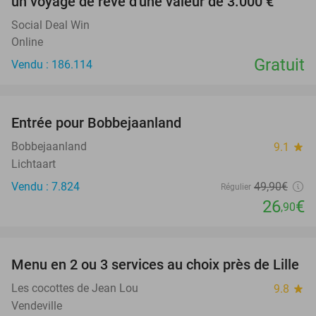
un voyage de rêve d'une valeur de 3.000 €
Social Deal Win
Online
Gratuit
Vendu : 186.114
favorite_border
Entrée pour Bobbejaanland
46%
Bobbejaanland
9.1
star
Lichtaart
Vendu : 7.824
49
,90
€
Régulier
26
€
,90
favorite_border
Menu en 2 ou 3 services au choix près de Lille
33%
Les cocottes de Jean Lou
9.8
star
Vendeville