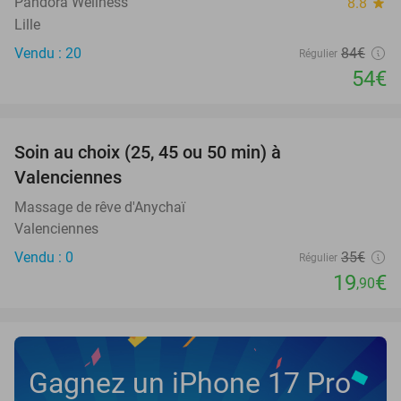
Pandora Wellness
8.8
star
Lille
Vendu : 20
84€
Régulier
54€
favorite_border
Soin au choix (25, 45 ou 50 min) à
43%
NEW
Valenciennes
TODAY
Massage de rêve d'Anychaï
Valenciennes
Vendu : 0
35€
Régulier
19
€
,90
Gagnez un iPhone 17 Pro