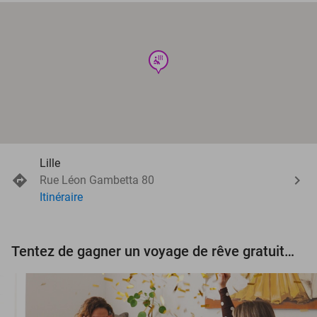
wellness
Lille
Rue Léon Gambetta 80
Itinéraire
Tentez de gagner un voyage de rêve gratuit d'une valeur de 3.000 € !