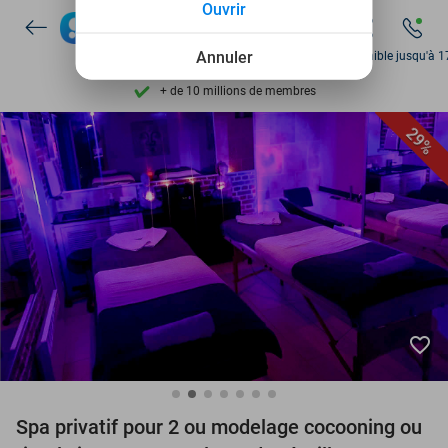
Ouvrir
Découvrez + de 15.000 deals
Disponible 7 jours par semaine
Annuler
Disponible jusqu'à 1
+ de 10 millions de membres
9,4
basé sur
206 170 avis
29%
Découvrez + de 15.000 deals
Disponible 7 jours par semaine
+ de 10 millions de membres
favorite_border
Spa privatif pour 2 ou modelage cocooning ou