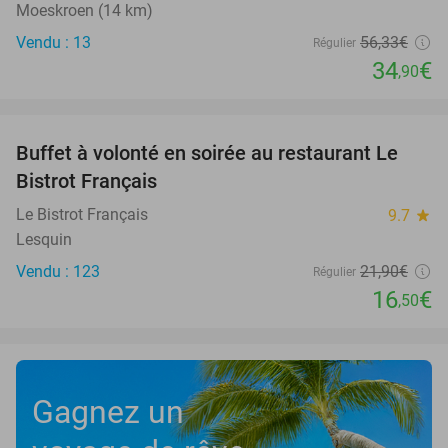
Moeskroen (14 km)
Vendu : 13
56
,33
€
Régulier
34
€
,90
favorite_border
Buffet à volonté en soirée au restaurant Le
25%
Bistrot Français
Le Bistrot Français
9.7
star
Lesquin
Vendu : 123
21
,90
€
Régulier
16
€
,50
Gagnez un