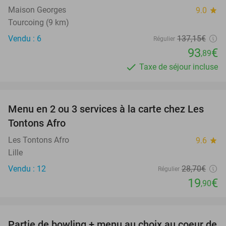
Maison Georges
9.0
star
Tourcoing (9 km)
Vendu : 6
137
,15
€
Régulier
93
€
,89
Taxe de séjour incluse
favorite_border
Menu en 2 ou 3 services à la carte chez Les
31%
Tontons Afro
Les Tontons Afro
9.6
star
Lille
Vendu : 12
28
,70
€
Régulier
19
€
,90
favorite_border
Partie de bowling + menu au choix au coeur de