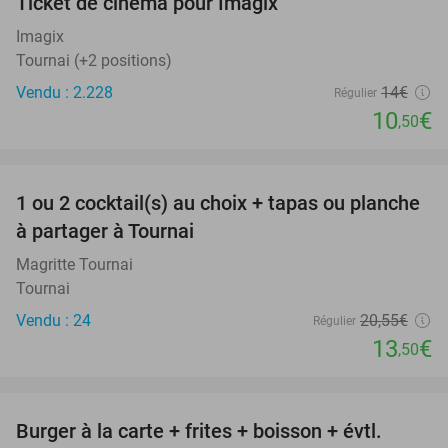
Ticket de cinéma pour Imagix
25%
Imagix
Tournai (+2 positions)
Vendu : 2.228
14€
Régulier
10
€
,50
favorite_border
1 ou 2 cocktail(s) au choix + tapas ou planche
34%
à partager à Tournai
Magritte Tournai
Tournai
Vendu : 24
20
,55
€
Régulier
13
€
,50
favorite_border
Burger à la carte + frites + boisson + évtl.
29%