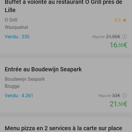
Buffet à volonté au restaurant O Grill près de
25%
Lille
O Grill
9.3
star
Wasquehal
Vendu : 330
21
,90
€
Régulier
16
€
,50
favorite_border
Entrée au Boudewijn Seapark
35%
Boudewijn Seapark
Brugge
Vendu : 4.261
33€
Régulier
21
€
,50
favorite_border
Menu pizza en 2 services à la carte sur place
34%