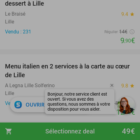
dessert à Lille
Le Braisé
9.4
star
Lille
Vendu : 231
14€
Régulier
9
€
,90
favorite_border
Menu italien en 2 services à la carte au cœur
29%
de Lille
A Legna Lille Solferino
9.8
star
Lille
Vendu : 39
18
,20
€
close
Régulier
OUVRIR DANS L'APPLI
12
€
,90
favorite_border
49€
shopping_cart
Sélectionnez deal
Entrée parc de jeux + évtl. snack + boisson et
50%