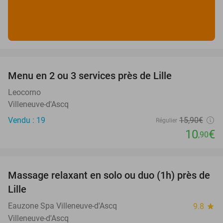
favorite_border
Menu en 2 ou 3 services près de Lille
31%
Leocorno
Villeneuve-d'Ascq
Vendu : 19
15
,90
€
Régulier
10
€
,90
favorite_border
Massage relaxant en solo ou duo (1h) près de
29%
Lille
Eauzone Spa Villeneuve-d'Ascq
9.8
star
Villeneuve-d'Ascq