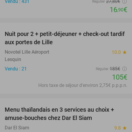
Vendu : 431
27
,80
€
Régulier
16
€
,90
favorite_border
Nuit pour 2 + petit-déjeuner + check-out tardif
43%
aux portes de Lille
Novotel Lille Aéroport
10.0
star
Lesquin
Vendu : 21
185€
Régulier
105€
Hors taxe de séjour d'environ 2,75€ p.p.p.n.
favorite_border
Menu thaïlandais en 3 services au choix +
38%
amuse-bouches chez Dar El Siam
Dar El Siam
9.8
star