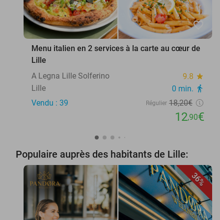
favorite_border
Menu italien en 2 services à la carte au cœur de
Lille
A Legna Lille Solferino
9.8
star
Lille
0 min.
directions_walk
Vendu : 39
18
,20
€
Régulier
12
€
,90
Populaire auprès des habitants de Lille:
36%