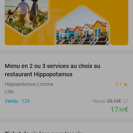
favorite_border
Menu en 2 ou 3 services au choix au
30%
restaurant Hippopotamus
Hippopotamus Lomme
9.1
star
Lille
Vendu : 124
25
,10
€
Régulier
17
€
,50
favorite_border