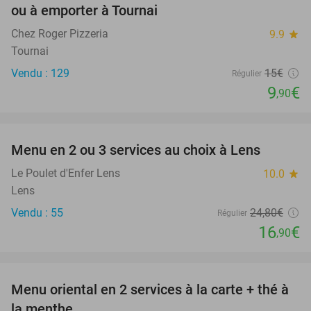
ou à emporter à Tournai
Chez Roger Pizzeria
9.9
star
Tournai
Vendu : 129
15€
Régulier
9
€
,90
favorite_border
Menu en 2 ou 3 services au choix à Lens
32%
Le Poulet d'Enfer Lens
10.0
star
Lens
Vendu : 55
24
,80
€
Régulier
16
€
,90
favorite_border
Menu oriental en 2 services à la carte + thé à
36%
la menthe