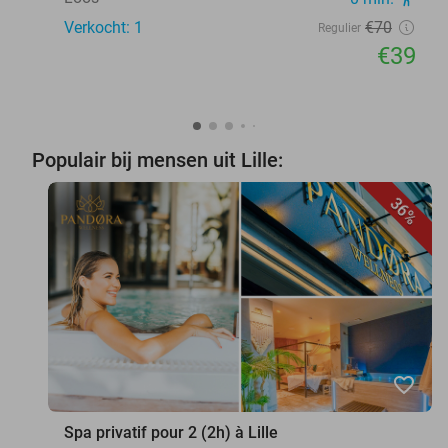
Verkocht: 1
€70
Regulier
€39
Populair bij mensen uit Lille:
36%
favorite_border
Spa privatif pour 2 (2h) à Lille