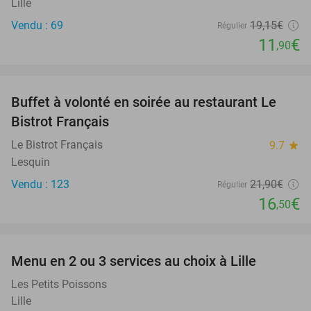
Lille
Vendu : 69
19
,15
€
Régulier
11
€
,90
favorite_border
Buffet à volonté en soirée au restaurant Le
25%
Bistrot Français
Le Bistrot Français
9.7
star
Lesquin
Vendu : 123
21
,90
€
Régulier
16
€
,50
favorite_border
Menu en 2 ou 3 services au choix à Lille
37%
Les Petits Poissons
Lille