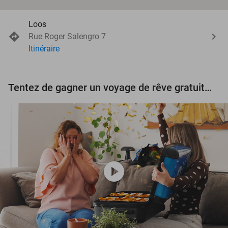
Loos
Rue Roger Salengro 7
Itinéraire
Tentez de gagner un voyage de rêve gratuit d'une valeur de 3.000 € !
play_circle