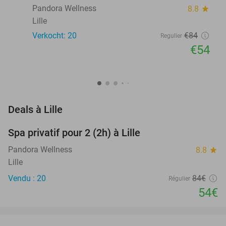
Pandora Wellness
8.8
star
Lille
Verkocht: 20
€84
Regulier
€54
favorite_border
Deals à Lille
Spa privatif pour 2 (2h) à Lille
36%
Pandora Wellness
8.8
star
Lille
Vendu : 20
84€
Régulier
54€
favorite_border