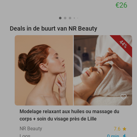
€26
Deals in de buurt van NR Beauty
44%
favorite_border
Modelage relaxant aux huiles ou massage du
corps + soin du visage près de Lille
NR Beauty
7.6
star
Loos
0 min.
directions_walk