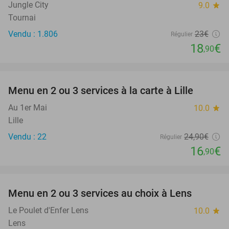
Jungle City
9.0
star
Tournai
Vendu : 1.806
23€
Régulier
18
€
,90
favorite_border
Menu en 2 ou 3 services à la carte à Lille
32%
Au 1er Mai
10.0
star
Lille
Vendu : 22
24
,90
€
Régulier
16
€
,90
favorite_border
Menu en 2 ou 3 services au choix à Lens
32%
Le Poulet d'Enfer Lens
10.0
star
Lens