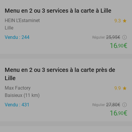
Menu en 2 ou 3 services à la carte à Lille
35%
HEIN L’Estaminet
9.3
star
Lille
Vendu : 244
25
,95
€
Régulier
16
€
,90
favorite_border
Menu en 2 ou 3 services à la carte près de
39%
Lille
Max Factory
9.9
star
Baisieux (11 km)
Vendu : 431
27
,80
€
Régulier
16
€
,90
favorite_border