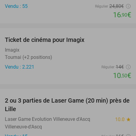
Vendu : 55
24
,80
€
Régulier
16
€
,90
favorite_border
Ticket de cinéma pour Imagix
25%
Imagix
Tournai (+2 positions)
Vendu : 2.221
14€
Régulier
10
€
,50
favorite_border
2 ou 3 parties de Laser Game (20 min) près de
26%
Lille
Laser Game Evolution Villeneuve d'Ascq
10.0
star
Villeneuve-d'Ascq