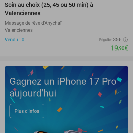
Soin au choix (25, 45 ou 50 min) à
43%
NEW
Valenciennes
TODAY
Massage de rêve d'Anychaï
Valenciennes
Vendu : 0
35€
Régulier
19
€
,90
Gagnez un iPhone 17 Pro
aujourd'hui
Plus d'infos