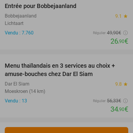
Entrée pour Bobbejaanland
46%
Bobbejaanland
9.1
star
Lichtaart
Vendu : 7.760
49
,90
€
Régulier
26
€
,90
favorite_border
Menu thaïlandais en 3 services au choix +
38%
amuse-bouches chez Dar El Siam
Dar El Siam
9.8
star
Moeskroen (14 km)
Vendu : 13
56
,33
€
Régulier
34
€
,90