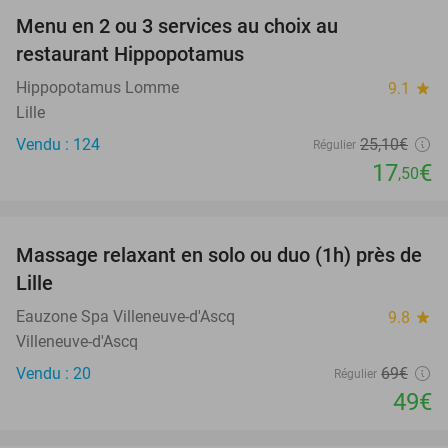
Menu en 2 ou 3 services au choix au
30%
restaurant Hippopotamus
Hippopotamus Lomme
9.1
star
Lille
Vendu : 124
25
,10
€
Régulier
17
€
,50
favorite_border
Massage relaxant en solo ou duo (1h) près de
29%
Lille
Eauzone Spa Villeneuve-d'Ascq
9.8
star
Villeneuve-d'Ascq
Vendu : 20
69€
Régulier
49€
favorite_border