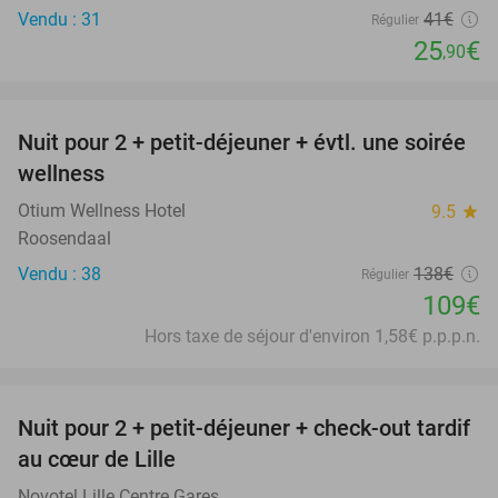
Vendu : 31
41€
Régulier
25
€
,90
favorite_border
Nuit pour 2 + petit-déjeuner + évtl. une soirée
21%
wellness
Otium Wellness Hotel
9.5
star
Roosendaal
Vendu : 38
138€
Régulier
109€
Hors taxe de séjour d'environ 1,58€ p.p.p.n.
favorite_border
Nuit pour 2 + petit-déjeuner + check-out tardif
43%
au cœur de Lille
Novotel Lille Centre Gares