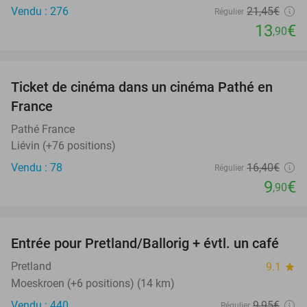
Vendu : 276
21
,45
€
Régulier
13
€
,90
favorite_border
Ticket de cinéma dans un cinéma Pathé en
40%
France
Pathé France
Liévin (+76 positions)
Vendu : 78
16
,40
€
Régulier
9
€
,90
favorite_border
Entrée pour Pretland/Ballorig + évtl. un café
17%
Pretland
9.1
star
Moeskroen (+6 positions) (14 km)
Vendu : 440
9
,95
€
Régulier