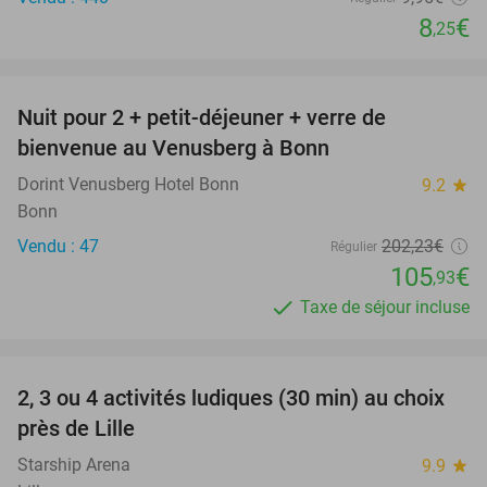
8
€
,25
favorite_border
Nuit pour 2 + petit-déjeuner + verre de
48%
bienvenue au Venusberg à Bonn
Dorint Venusberg Hotel Bonn
9.2
star
Bonn
Vendu : 47
202
,23
€
Régulier
105
€
,93
Taxe de séjour incluse
favorite_border
2, 3 ou 4 activités ludiques (30 min) au choix
38%
près de Lille
Starship Arena
9.9
star