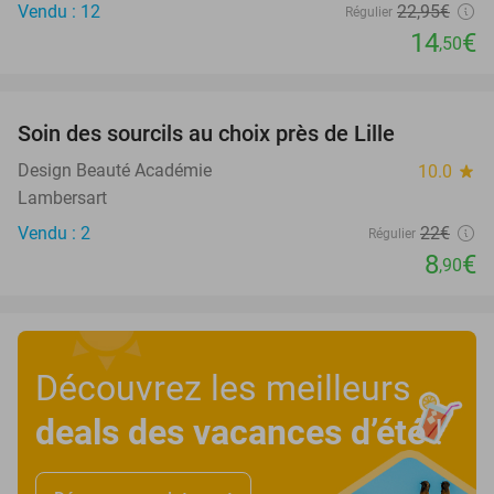
Vendu : 12
22
,95
€
Régulier
14
€
,50
favorite_border
Soin des sourcils au choix près de Lille
60%
Design Beauté Académie
10.0
star
Lambersart
Vendu : 2
22€
Régulier
8
€
,90
Découvrez les meilleurs
deals des vacances d’été
!