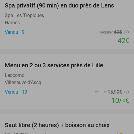
Spa privatif (90 min) en duo près de Lens
39%
Spa Les Tropiques
Harnes
Vendu : 9
69€
Régulier
42€
favorite_border
Menu en 2 ou 3 services près de Lille
31%
Leocorno
Villeneuve-d'Ascq
Vendu : 19
15
,90
€
Régulier
10
€
,90
favorite_border
Saut libre (2 heures) + boisson au choix
39%