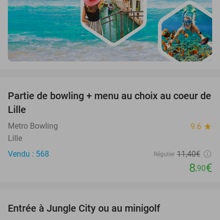
favorite_border
Partie de bowling + menu au choix au coeur de
22%
Lille
Metro Bowling
9.6
star
Lille
Vendu : 568
11
,40
€
Régulier
8
€
,90
favorite_border
Entrée à Jungle City ou au minigolf
18%