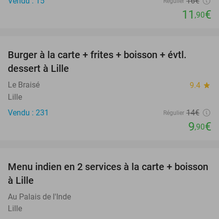
Vendu : 15
16€
Régulier
11
€
,90
favorite_border
Burger à la carte + frites + boisson + évtl.
29%
dessert à Lille
Le Braisé
9.4
star
Lille
Vendu : 231
14€
Régulier
9
€
,90
favorite_border
Menu indien en 2 services à la carte + boisson
37%
à Lille
Au Palais de l'Inde
Lille