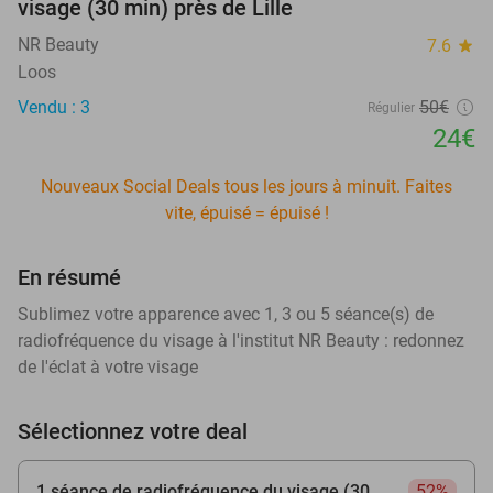
visage (30 min) près de Lille
NR Beauty
7.6
star
Loos
Vendu : 3
50€
Régulier
24€
Nouveaux Social Deals tous les jours à minuit. Faites
vite, épuisé = épuisé !
En résumé
Sublimez votre apparence avec 1, 3 ou 5 séance(s) de
radiofréquence du visage à l'institut NR Beauty : redonnez
de l'éclat à votre visage
Sélectionnez votre deal
1 séance de radiofréquence du visage (30
52%