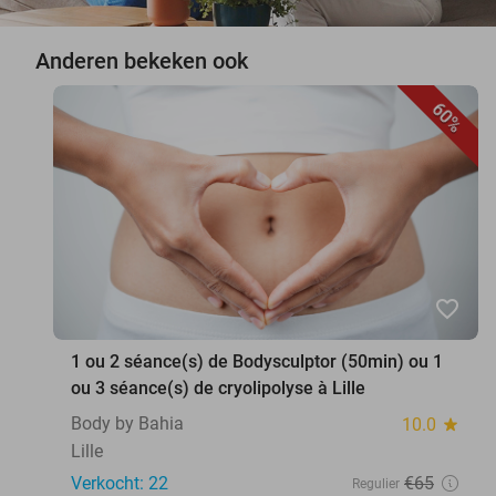
Anderen bekeken ook
60%
favorite_border
1 ou 2 séance(s) de Bodysculptor (50min) ou 1
ou 3 séance(s) de cryolipolyse à Lille
Body by Bahia
10.0
star
Lille
Verkocht: 22
€65
Regulier