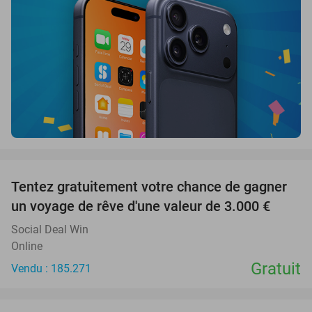
favorite_border
Tentez gratuitement votre chance de gagner
un voyage de rêve d'une valeur de 3.000 €
Social Deal Win
Online
Gratuit
Vendu : 185.271
favorite_border