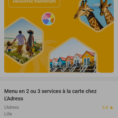
Découvrez maintenant
favorite_border
Menu en 2 ou 3 services à la carte chez
35%
L'Adress
L'Adress
9.8
star
Lille