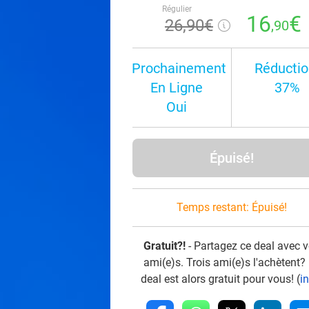
Régulier
16
€
26
,90
€
,90
Prochainement
Réductio
En Ligne
37%
Oui
Épuisé!
Temps restant:
Épuisé!
Gratuit?!
- Partagez ce deal avec 
ami(e)s. Trois ami(e)s l'achètent?
deal est alors gratuit pour vous! (
i