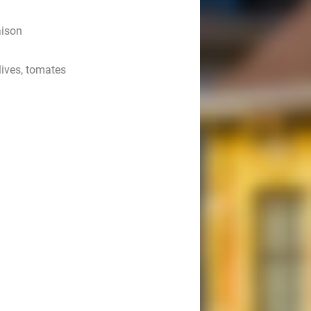
aison
olives, tomates