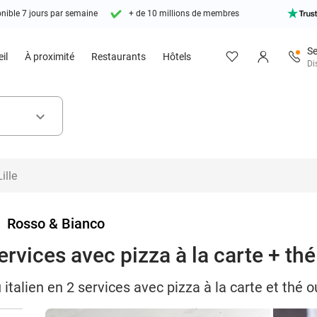
nible 7 jours par semaine
+ de 10 millions de membres
Se
il
À proximité
Restaurants
Hôtels
Di
keyboard_arrow_down
>
Rosso & Bianco
ervices avec pizza à la carte + th
italien en 2 services avec pizza à la carte et thé o