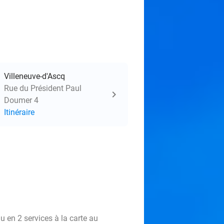
Villeneuve-d'Ascq
Rue du Président Paul
Doumer 4
Itinéraire
 en 2 services à la carte au