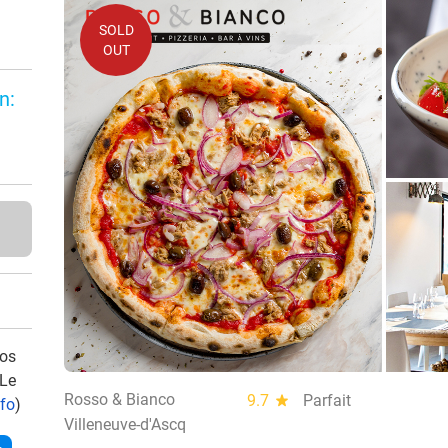
SOLD
OUT
n:
vos
 Le
Rosso & Bianco
9.7
star
Parfait
nfo
)
Villeneuve-d'Ascq