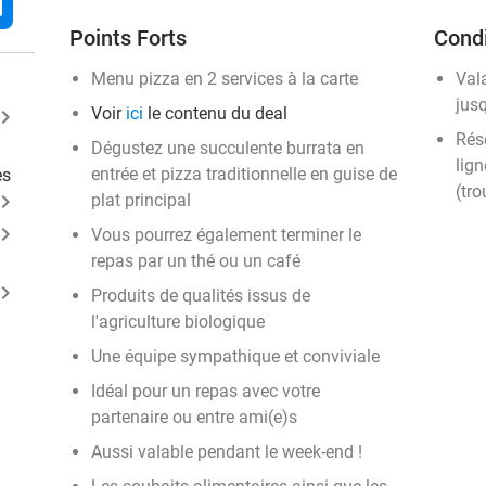
l
Points Forts
Condi
Menu pizza en 2 services à la carte
Val
jusq
Voir
ici
le contenu du deal
ard_arrow_right
Rése
Dégustez une succulente burrata en
lign
entrée et pizza traditionnelle en guise de
es
(tro
ard_arrow_right
plat principal
ard_arrow_right
Vous pourrez également terminer le
repas par un thé ou un café
ard_arrow_right
Produits de qualités issus de
l'agriculture biologique
Une équipe sympathique et conviviale
Idéal pour un repas avec votre
partenaire ou entre ami(e)s
Aussi valable pendant le week-end !