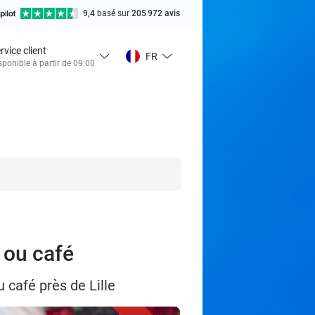
9,4
basé sur
205 972 avis
rvice client
FR
sponible à partir de 09:00
é ou café
u café près de Lille