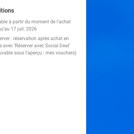
tions
able à partir du moment de l'achat
u'au 17 juil. 2026
rver :
réservation après achat en
e avec ‘Réserver avec Social Deal’
uvable sous l’aperçu :
mes vouchers
)