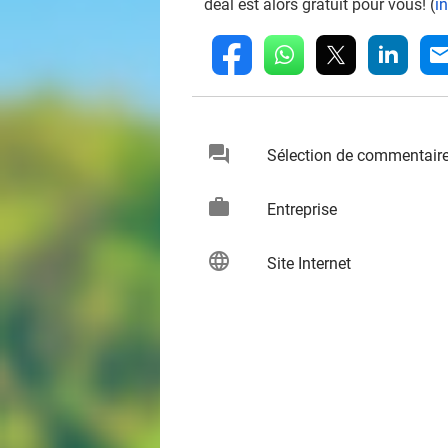
deal est alors gratuit pour vous! (
i
whatsapp
linkedin
fb
mai
chat
Sélection de commentair
keybo
work
keybo
Entreprise
language
keybo
Site Internet