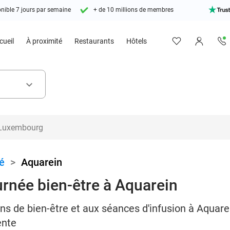
nible 7 jours par semaine
+ de 10 millions de membres
cueil
À proximité
Restaurants
Hôtels
keyboard_arrow_down
é
>
Aquarein
urnée bien-être à Aquarein
ons de bien-être et aux séances d'infusion à Aquarei
ente