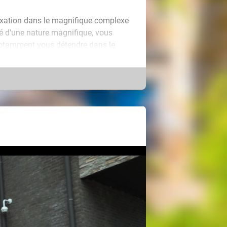
elaxation dans le magnifique complexe
ré d'une nature magnifique, vous
z notamment vous détendre dans le
e sauna panoramique, un espace
infusion, une piscine intérieure et
r et un jardin avec une vue
usion aux parfums délicieux pour une
de tranquillité et d'intimité absolues
, ce qui signifie que vous pouvez
e. Découvrez par vous-même la
xante !