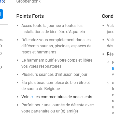
nfo
)
Grobbendonk
l
Points Forts
Condi
Accès toute la journée à toutes les
Val
installations de bien-être d'Aquarein
jus
es
Détendez-vous complètement dans les
Val
ard_arrow_right
différents saunas, piscines, espaces de
dès
repos et hammams
ard_arrow_right
Rése
Le hammam purifie votre corps et libère
r
vos voies respiratoires
ard_arrow_right
I
Plusieurs séances d'infusion par jour
v
Élu plus beau complexe de bien-être et
e
de sauna de Belgique
l
e
Voir
ici
les commentaires de nos clients
r
Parfait pour une journée de détente avec
u
votre partenaire ou un(e) ami(e)
v