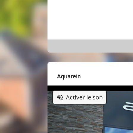
Aquarein
Activer le son
volume_off