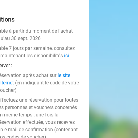
tions
able à partir du moment de l'achat
qu'au 30 sept. 2026
able 7 jours par semaine, consultez
 maintenant les disponibilités
ici
rver :
éservation après achat sur
le site
nternet
(en indiquant le code de votre
oucher)
ffectuez une réservation pour toutes
es personnes et vouchers concernés
n même temps ; une fois la
éservation effectuée, vous recevrez
n e-mail de confirmation (contenant
os codes de voucher)