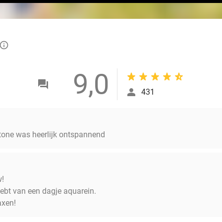
info_outlined
9,0
431
stone was heerlijk ontspannend
w!
hebt van een dagje aquarein.
axen!