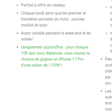
Parfait à offrir en cadeau
v
Chaque lundi ainsi que les premier et
r
troisième samedis du mois : journée
a
maillot de bain
c
Aussi valable pendant le week-end et en
r
soirée !
d
c
Uniquement aujourd'hui : pour chaque
l
10€ que vous dépensez, vous courez la
chance de gagner un iPhone 17 Pro
Pend
d'une valeur de 1 329€ !
sco
d'é
par 
sur 
Les
auto
tro
mail