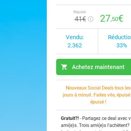
Régulier
27
€
41€
,50
Vendu:
Réductio
2.362
33%
shopping_cart
Achetez maintenant
navi
Nouveaux Social Deals tous les
jours à minuit. Faites vite, épuisé
épuisé !
Gratuit?!
- Partagez ce deal avec 
ami(e)s. Trois ami(e)s l'achètent?