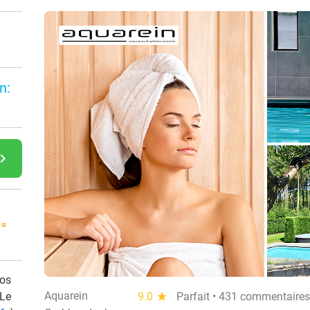
n:
gate_next
 =
vos
Aquarein
 Le
9.0
star
Parfait • 431 commentaires