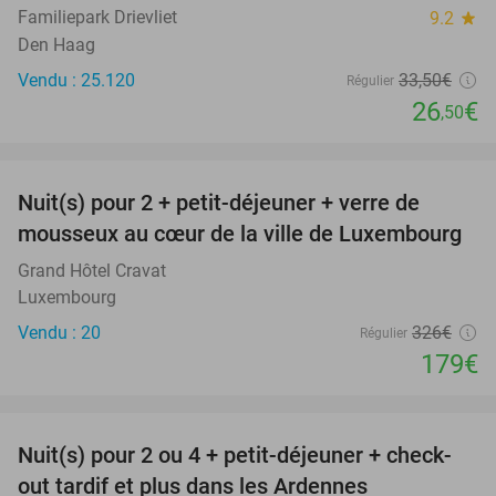
Familiepark Drievliet
9.2
star
Den Haag
Vendu : 25.120
33
,50
€
Régulier
26
€
,50
favorite_border
Nuit(s) pour 2 + petit-déjeuner + verre de
45%
mousseux au cœur de la ville de Luxembourg
Grand Hôtel Cravat
Luxembourg
Vendu : 20
326€
Régulier
179€
favorite_border
Nuit(s) pour 2 ou 4 + petit-déjeuner + check-
75%
out tardif et plus dans les Ardennes