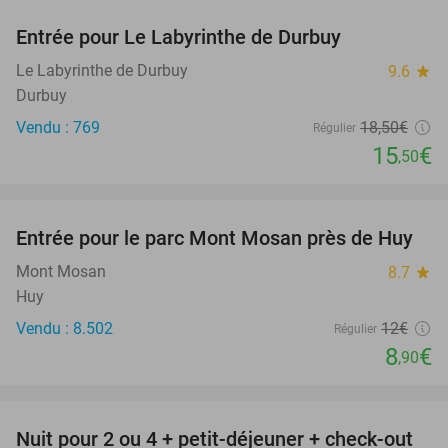
Entrée pour Le Labyrinthe de Durbuy
16%
Le Labyrinthe de Durbuy
9.6
star
Durbuy
Vendu : 769
18
,50
€
Régulier
15
€
,50
favorite_border
Entrée pour le parc Mont Mosan près de Huy
26%
Mont Mosan
8.7
star
Huy
Vendu : 8.502
12€
Régulier
8
€
,90
favorite_border
Nuit pour 2 ou 4 + petit-déjeuner + check-out
43%