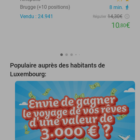
Brugge (+10 positions)
8 min.
directions_walk
Vendu : 24.941
14
,30
€
Régulier
10
€
,80
Populaire auprès des habitants de
Luxembourg: