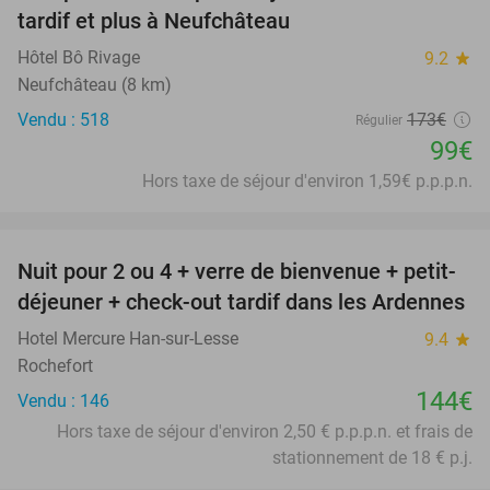
tardif et plus à Neufchâteau
Hôtel Bô Rivage
9.2
star
Neufchâteau (8 km)
Vendu : 518
173€
Régulier
99€
Hors taxe de séjour d'environ 1,59€ p.p.p.n.
favorite_border
Nuit pour 2 ou 4 + verre de bienvenue + petit-
déjeuner + check-out tardif dans les Ardennes
Hotel Mercure Han-sur-Lesse
9.4
star
Rochefort
144€
Vendu : 146
Hors taxe de séjour d'environ 2,50 € p.p.p.n. et frais de
stationnement de 18 € p.j.