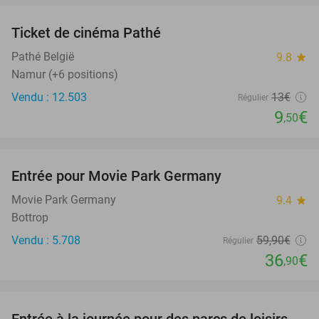
Ticket de cinéma Pathé
27%
Pathé België
9.8
star
Namur (+6 positions)
Vendu : 12.503
13€
Régulier
9
€
,50
favorite_border
Entrée pour Movie Park Germany
38%
Movie Park Germany
9.4
star
Bottrop
Vendu : 5.708
59
,90
€
Régulier
36
€
,90
favorite_border
Entrée à la journée pour des parcs de loisirs