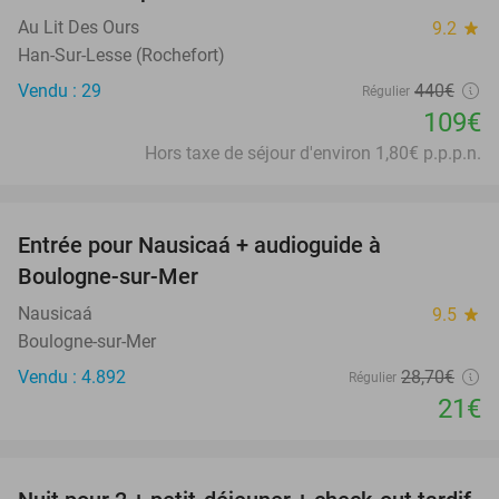
Au Lit Des Ours
9.2
star
Han-Sur-Lesse (Rochefort)
Vendu : 29
440€
Régulier
109€
Hors taxe de séjour d'environ 1,80€ p.p.p.n.
favorite_border
Entrée pour Nausicaá + audioguide à
27%
Boulogne-sur-Mer
Nausicaá
9.5
star
Boulogne-sur-Mer
Vendu : 4.892
28
,70
€
Régulier
21€
favorite_border