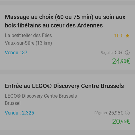
favorite_border
Massage au choix (60 ou 75 min) ou soin aux
50%
bols tibétains au cœur des Ardennes
La petit'telier des Fées
10.0
star
Vaux-sur-Sûre (13 km)
Vendu : 37
50€
Régulier
24
€
,90
favorite_border
Entrée au LEGO® Discovery Centre Brussels
19%
LEGO® Discovery Centre Brussels
Brussel
Vendu : 2.325
25
,95
€
Régulier
20
€
,95
favorite_border