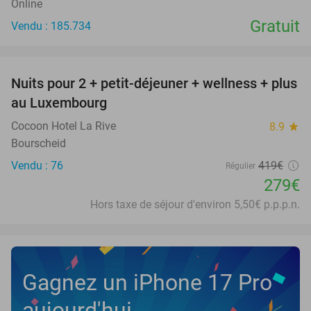
Online
Gratuit
Vendu : 185.734
favorite_border
Nuits pour 2 + petit-déjeuner + wellness + plus
33%
au Luxembourg
Cocoon Hotel La Rive
8.9
star
Bourscheid
Vendu : 76
419€
Régulier
279€
Hors taxe de séjour d'environ 5,50€ p.p.p.n.
Gagnez un iPhone 17 Pro
aujourd'hui