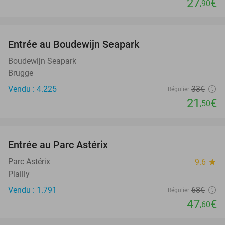
27
€
,90
favorite_border
Entrée au Boudewijn Seapark
35%
Boudewijn Seapark
Brugge
Vendu : 4.225
33€
Régulier
21
€
,50
favorite_border
Entrée au Parc Astérix
30%
Parc Astérix
9.6
star
Plailly
Vendu : 1.791
68€
Régulier
47
€
,60