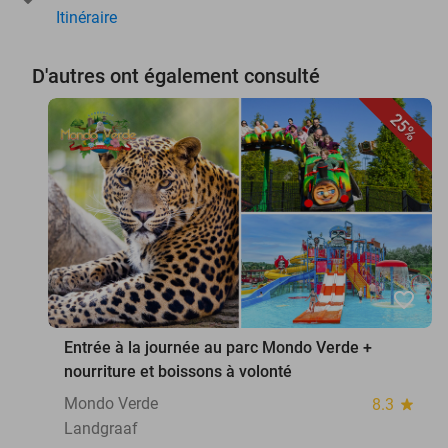
Itinéraire
D'autres ont également consulté
25%
favorite_border
Entrée à la journée au parc Mondo Verde +
nourriture et boissons à volonté
Mondo Verde
8.3
star
Landgraaf