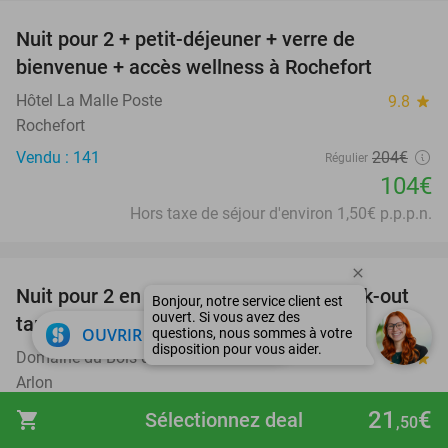
Nuit pour 2 + petit-déjeuner + verre de
49%
bienvenue + accès wellness à Rochefort
Hôtel La Malle Poste
9.8
star
Rochefort
Vendu : 141
204€
Régulier
104€
Hors taxe de séjour d'environ 1,50€ p.p.p.n.
favorite_border
Nuit pour 2 en chambre ou suite + check-out
56%
tardif + évtl. petit-déjeuner
close
OUVRIR DANS L'APPLI
Domaine du Bois d'Arlon
9.4
star
Arlon
Vendu : 80
269€
21
€
Régulier
shopping_cart
Sélectionnez deal
,50
119€