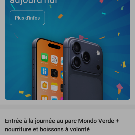
Plus d'infos
favorite_border
Entrée à la journée au parc Mondo Verde +
25%
nourriture et boissons à volonté