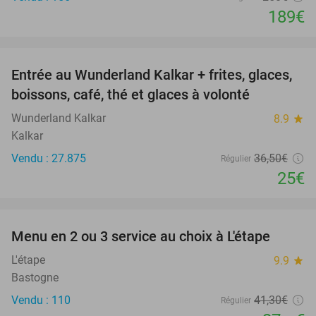
189€
favorite_border
Entrée au Wunderland Kalkar + frites, glaces,
32%
boissons, café, thé et glaces à volonté
Wunderland Kalkar
8.9
star
Kalkar
Vendu : 27.875
36
,50
€
Régulier
25€
favorite_border
Menu en 2 ou 3 service au choix à L'étape
32%
L'étape
9.9
star
Bastogne
Vendu : 110
41
,30
€
Régulier