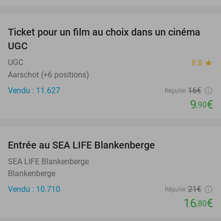
favorite_border
Ticket pour un film au choix dans un cinéma
38%
UGC
UGC
8.8
star
Aarschot (+6 positions)
Vendu : 11.627
16€
Régulier
9
€
,90
favorite_border
Entrée au SEA LIFE Blankenberge
20%
SEA LIFE Blankenberge
Blankenberge
Vendu : 10.710
21€
Régulier
16
€
,80
favorite_border