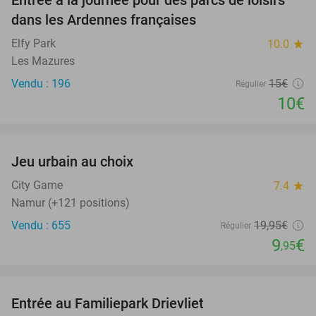
33%
dans les Ardennes françaises
Elfy Park
10.0
star
Les Mazures
Vendu : 196
15€
Régulier
10€
favorite_border
Jeu urbain au choix
50%
City Game
7.4
star
Namur (+121 positions)
Vendu : 655
19
,95
€
Régulier
9
€
,95
favorite_border
Entrée au Familiepark Drievliet
21%