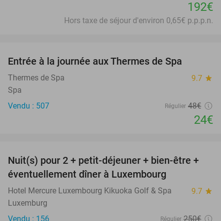
192€
Hors taxe de séjour d'environ 0,65€ p.p.p.n.
favorite_border
Entrée à la journée aux Thermes de Spa
50%
Thermes de Spa
9.7
star
Spa
Vendu : 507
48€
Régulier
24€
favorite_border
Nuit(s) pour 2 + petit-déjeuner + bien-être +
24%
éventuellement dîner à Luxembourg
Hotel Mercure Luxembourg Kikuoka Golf & Spa
9.7
star
Luxemburg
Vendu : 156
250€
Régulier