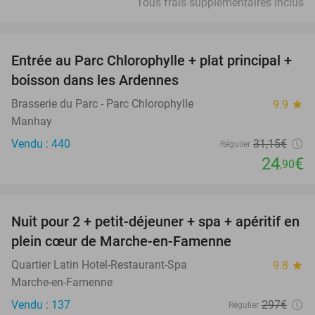
Tous frais supplémentaires inclus
favorite_border
Entrée au Parc Chlorophylle + plat principal +
20%
boisson dans les Ardennes
Brasserie du Parc - Parc Chlorophylle
9.9
star
Manhay
Vendu : 440
31
,15
€
Régulier
24
€
,90
favorite_border
Nuit pour 2 + petit-déjeuner + spa + apéritif en
35%
plein cœur de Marche-en-Famenne
Quartier Latin Hotel-Restaurant-Spa
9.8
star
Marche-en-Famenne
Vendu : 137
297€
Régulier