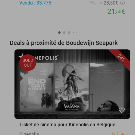
Vendu : 33.775
28
,50
€
Régulier
21
€
,50
Deals à proximité de Boudewijn Seapark
24%
SOLD
OUT
favorite_border
Ticket de cinéma pour Kinepolis en Belgique
Kinepolis
9.7
star