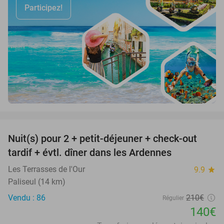
Participez!
favorite_border
Nuit(s) pour 2 + petit-déjeuner + check-out
33%
tardif + évtl. dîner dans les Ardennes
Les Terrasses de l'Our
9.9
star
Paliseul (14 km)
Vendu : 86
210€
Régulier
140€