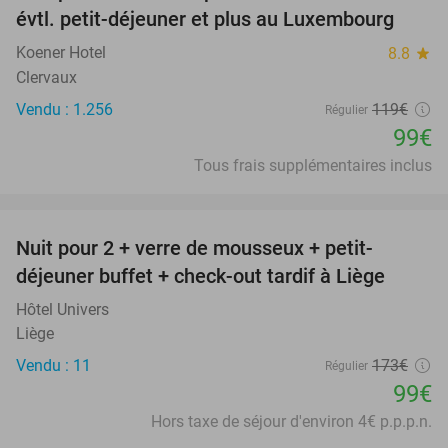
évtl. petit-déjeuner et plus au Luxembourg
Koener Hotel
8.8
star
Clervaux
Vendu : 1.256
119€
Régulier
99€
Tous frais supplémentaires inclus
favorite_border
Nuit pour 2 + verre de mousseux + petit-
43%
déjeuner buffet + check-out tardif à Liège
Hôtel Univers
Liège
Vendu : 11
173€
Régulier
99€
Hors taxe de séjour d'environ 4€ p.p.p.n.