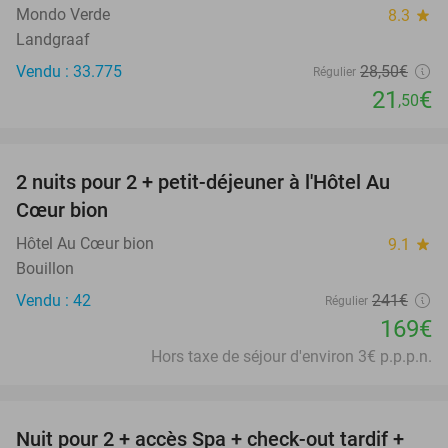
Mondo Verde
8.3
star
Landgraaf
Vendu : 33.775
28
,50
€
Régulier
21
€
,50
favorite_border
2 nuits pour 2 + petit-déjeuner à l'Hôtel Au
30%
Cœur bion
Hôtel Au Cœur bion
9.1
star
Bouillon
Vendu : 42
241€
Régulier
169€
Hors taxe de séjour d'environ 3€ p.p.p.n.
favorite_border
Nuit pour 2 + accès Spa + check-out tardif +
17%