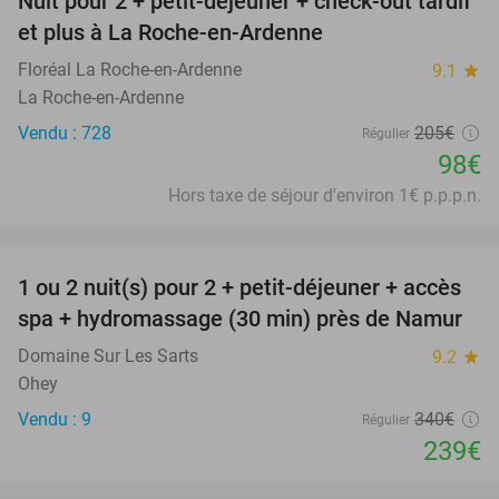
Nuit pour 2 + petit-déjeuner + check-out tardif
52%
et plus à La Roche-en-Ardenne
Floréal La Roche-en-Ardenne
9.1
star
La Roche-en-Ardenne
Vendu : 728
205€
Régulier
98€
Hors taxe de séjour d'environ 1€ p.p.p.n.
favorite_border
1 ou 2 nuit(s) pour 2 + petit-déjeuner + accès
30%
spa + hydromassage (30 min) près de Namur
Domaine Sur Les Sarts
9.2
star
Ohey
Vendu : 9
340€
Régulier
239€
favorite_border