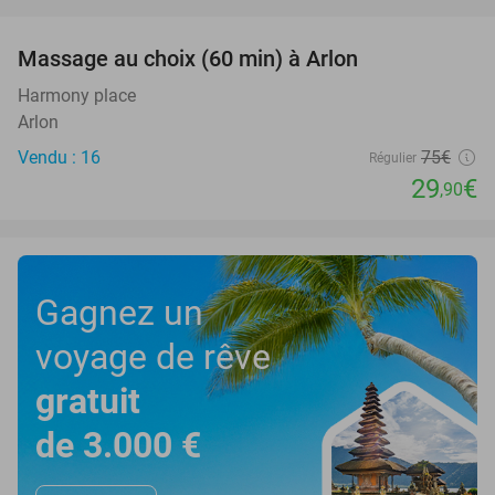
favorite_border
Massage au choix (60 min) à Arlon
60%
Harmony place
Arlon
Vendu : 16
75€
Régulier
29
€
,90
Gagnez un
voyage de rêve
gratuit
de 3.000 €