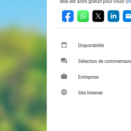
deal est alors gratuit pour vous! (
i
whatsapp
linkedin
fb
mai
date_range
keybo
Disponibilité
chat
Sélection de commentair
keybo
work
keybo
Entreprise
language
keybo
Site Internet