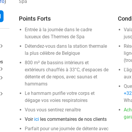
nfo
)
Spa
l
Points Forts
Condi
Entrée à la journée dans le cadre
Val
luxueux des Thermes de Spa
jus
ard_arrow_right
Détendez-vous dans la station thermale
Rése
la plus célèbre de Belgique
lign
(tro
es
800 m² de bassins intérieurs et
ard_arrow_right
extérieurs chauffés à 33°C, d'espaces de
​L'
détente et de repos, avec saunas et
aux
ard_arrow_right
hammams
Que
ard_arrow_right
Le hammam purifie votre corps et
+32
dégage vos voies respiratoires
Wha
Vous vous sentirez renaître
Ach
gara
Voir
ici
les commentaires de nos clients
Parfait pour une journée de détente avec