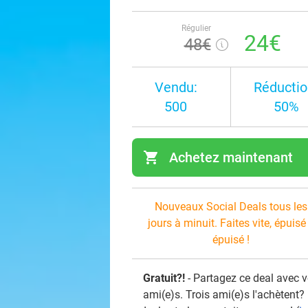
Régulier
24€
48€
Vendu:
Réductio
500
50%
shopping_cart
Achetez maintenant
navi
Nouveaux Social Deals tous les
jours à minuit. Faites vite, épuisé
épuisé !
Gratuit?!
- Partagez ce deal avec 
ami(e)s. Trois ami(e)s l'achètent?