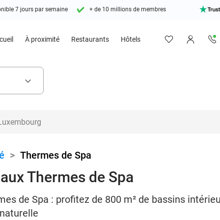
nible 7 jours par semaine
+ de 10 millions de membres
cueil
À proximité
Restaurants
Hôtels
keyboard_arrow_down
é
>
Thermes de Spa
e aux Thermes de Spa
mes de Spa : profitez de 800 m² de bassins intérieu
naturelle