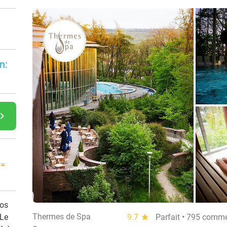
n:
gate_next
 =
vos
Thermes de Spa
 Le
9.7
star
Parfait • 795 comm