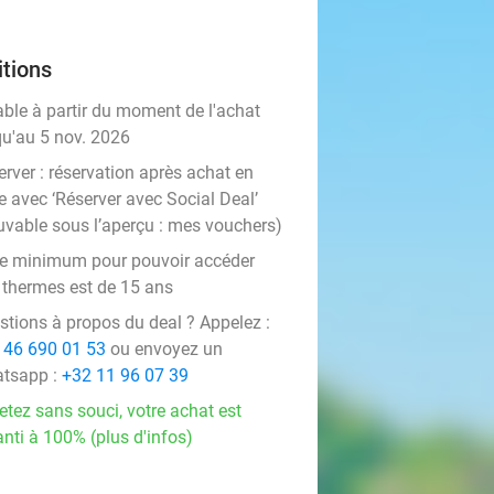
tions
able à partir du moment de l'achat
qu'au 5 nov. 2026
rver :
réservation après achat en
e avec ‘Réserver avec Social Deal’
uvable sous l’aperçu :
mes vouchers
)
âge minimum pour pouvoir accéder
 thermes est de 15 ans
stions à propos du deal ? Appelez :
 46 690 01 53
ou envoyez un
tsapp :
+32 11 96 07 39
etez sans souci, votre achat est
nti à 100% (plus d'infos)