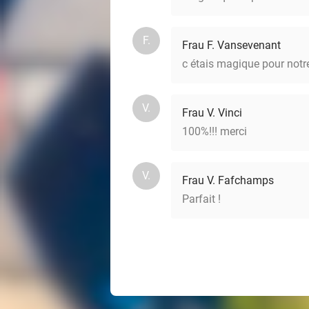
F.
Frau F. Vansevenant
c étais magique pour notre
V.
Frau V. Vinci
100%!!! merci
V.
Frau V. Fafchamps
Parfait !