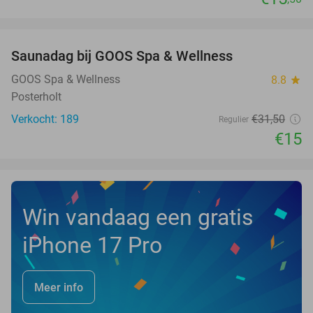
favorite_border
Saunadag bij GOOS Spa & Wellness
52%
GOOS Spa & Wellness
8.8
star
Posterholt
Verkocht: 189
€31
,50
Regulier
€15
Win vandaag een gratis
iPhone 17 Pro
Meer info