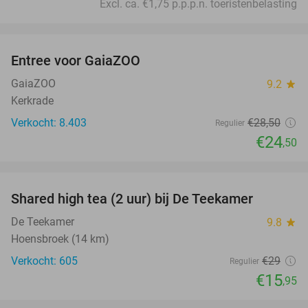
Excl. ca. €1,75 p.p.p.n. toeristenbelasting
favorite_border
Entree voor GaiaZOO
14%
GaiaZOO
9.2
star
Kerkrade
Verkocht: 8.403
€28
,50
Regulier
€24
,50
favorite_border
Shared high tea (2 uur) bij De Teekamer
45%
De Teekamer
9.8
star
Hoensbroek (14 km)
Verkocht: 605
€29
Regulier
€15
,95
favorite_border