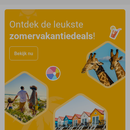
Ontdek de leukste
zomervakantiedeals
!
Bekijk nu