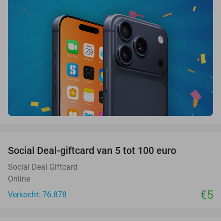
favorite_border
Social Deal-giftcard van 5 tot 100 euro
Social Deal Giftcard
Online
€5
Verkocht: 76.878
favorite_border