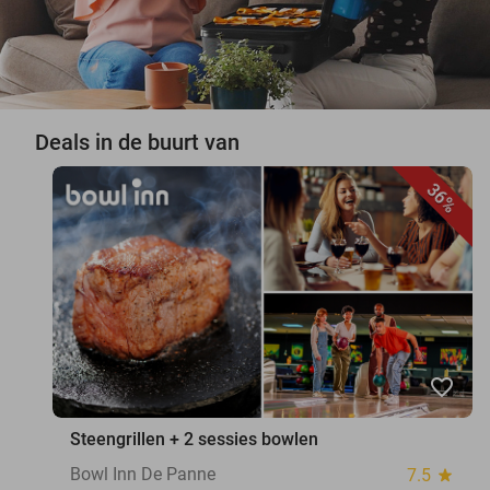
Deals in de buurt van
36%
favorite_border
Steengrillen + 2 sessies bowlen
Bowl Inn De Panne
7.5
star