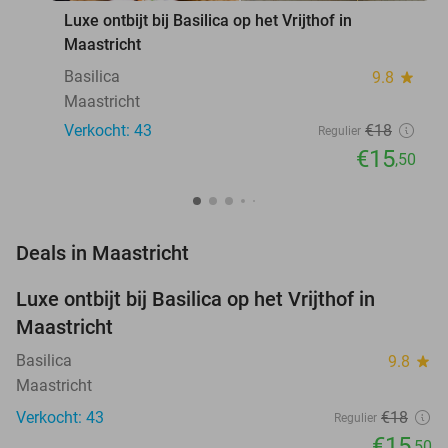
Luxe ontbijt bij Basilica op het Vrijthof in
Maastricht
Basilica
9.8
star
Maastricht
Verkocht: 43
€18
Regulier
€15
,50
favorite_border
Deals in Maastricht
Luxe ontbijt bij Basilica op het Vrijthof in
14%
NEW
Maastricht
TODAY
Basilica
9.8
star
Maastricht
Verkocht: 43
€18
Regulier
€15
,50