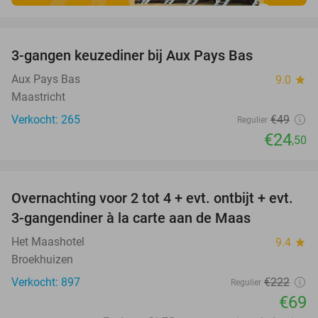
favorite_border
3-gangen keuzediner bij Aux Pays Bas
50%
Aux Pays Bas
9.0
star
Maastricht
Verkocht: 265
€49
Regulier
€24
,50
favorite_border
Overnachting voor 2 tot 4 + evt. ontbijt + evt.
69%
3-gangendiner à la carte aan de Maas
Het Maashotel
9.4
star
Broekhuizen
Verkocht: 897
€222
Regulier
€69