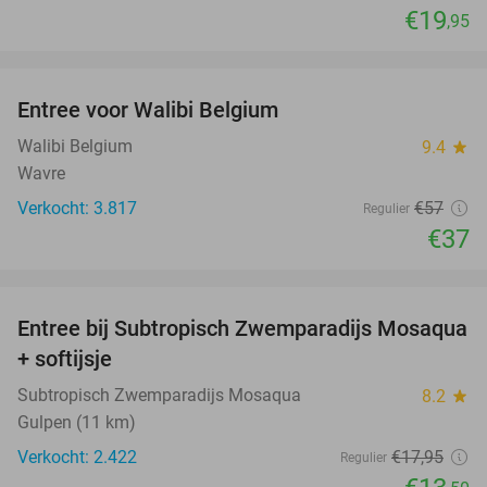
€19
,95
favorite_border
Entree voor Walibi Belgium
35%
Walibi Belgium
9.4
star
Wavre
Verkocht: 3.817
€57
Regulier
€37
favorite_border
Entree bij Subtropisch Zwemparadijs Mosaqua
25%
+ softijsje
Subtropisch Zwemparadijs Mosaqua
8.2
star
Gulpen (11 km)
Verkocht: 2.422
€17
,95
Regulier