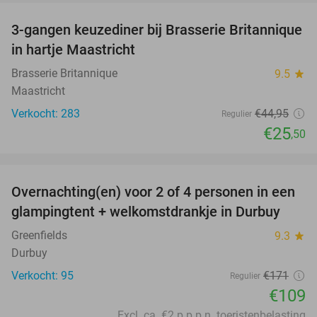
3-gangen keuzediner bij Brasserie Britannique
43%
in hartje Maastricht
Brasserie Britannique
9.5
star
Maastricht
Verkocht: 283
€44
,95
Regulier
€25
,50
favorite_border
Overnachting(en) voor 2 of 4 personen in een
36%
glampingtent + welkomstdrankje in Durbuy
Greenfields
9.3
star
Durbuy
Verkocht: 95
€171
Regulier
€109
Excl. ca. €2 p.p.p.n. toeristenbelasting