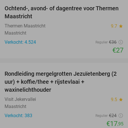
Ochtend-, avond- of dagentree voor Thermen
25%
Maastricht
Thermen Maastricht
9.7
star
Maastricht
Verkocht: 4.524
€36
Regulier
€27
favorite_border
Rondleiding mergelgrotten Jezuïetenberg (2
25%
uur) + koffie/thee + rijstevlaai +
waxinelichthouder
Visit Jekervallei
9.5
star
Maastricht
Verkocht: 383
€24
Regulier
€17
,95