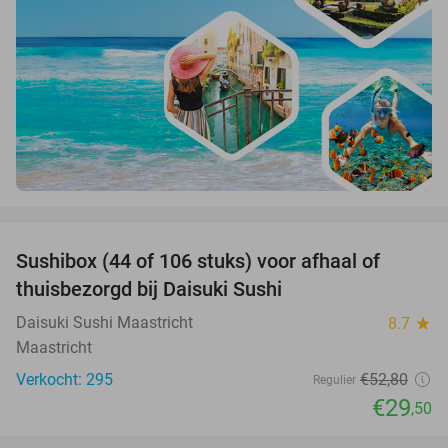
favorite_border
Sushibox (44 of 106 stuks) voor afhaal of
44%
thuisbezorgd bij Daisuki Sushi
Daisuki Sushi Maastricht
8.7
star
Maastricht
Verkocht: 295
€52
,80
Regulier
€29
,50
favorite_border