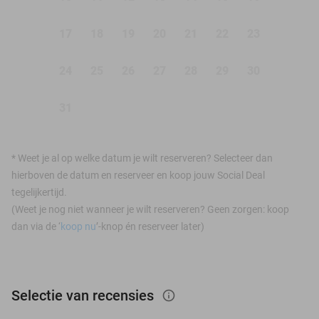
17
18
19
20
21
22
23
24
25
26
27
28
29
30
31
*
Weet je al op welke datum je wilt reserveren? Selecteer dan
hierboven de datum en reserveer en koop jouw Social Deal
tegelijkertijd.
(Weet je nog niet wanneer je wilt reserveren? Geen zorgen: koop
dan via de ‘
koop nu
’-knop én reserveer later)
Selectie van recensies
info_outlined