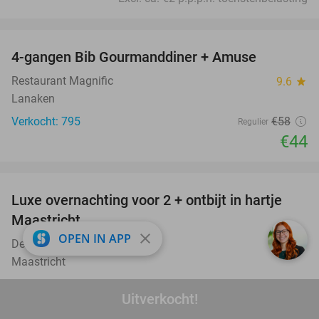
favorite_border
4-gangen Bib Gourmanddiner + Amuse
24%
Restaurant Magnific
9.6
star
Lanaken
Verkocht: 795
€58
Regulier
€44
favorite_border
Luxe overnachting voor 2 + ontbijt in hartje
12%
Maastricht
close
OPEN IN APP
Derlon Hotel
8.7
star
Maastricht
Verkocht: 269
€190
Regulier
Uitverkocht!
€168