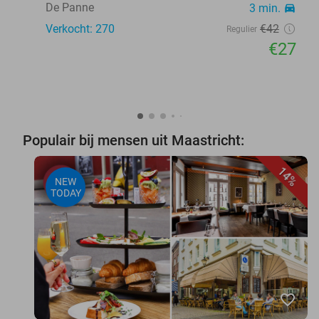
De Panne
3 min.
directions_car
Verkocht: 270
€42
Regulier
€27
Populair bij mensen uit Maastricht:
14%
NEW
TODAY
favorite_border