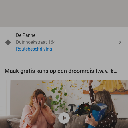
De Panne
Duinhoekstraat 164
Routebeschrijving
Maak gratis kans op een droomreis t.w.v. €3.000!
play_circle