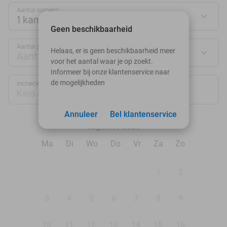
Aantal kamers:
1 kamer
Geen beschikbaarheid
Aantal personen:
Helaas, er is geen beschikbaarheid meer
Aantal personen
voor het aantal waar je op zoekt.
Informeer bij onze klantenservice naar
de mogelijkheden
Inchecken
Uitchecken
Kies datum
Kies datum
Annuleer
Bel klantenservice
augustus 2026
Ma
Di
Wo
Do
Vr
Za
Zo
1
2
3
4
5
6
7
8
9
10
11
12
13
14
15
16