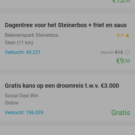
€13
,50
favorite_border
Dagentree voor het Steinerbos + friet en saus
37%
Belevenispark Steinerbos
8.9
star
Stein (11 km)
Verkocht: 44.231
€15
Regulier
€9
,50
favorite_border
Gratis kans op een droomreis t.w.v. €3.000
Social Deal Win
Online
Gratis
Verkocht: 186.039
favorite_border