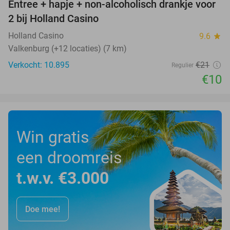
Entree + hapje + non-alcoholisch drankje voor
52%
2 bij Holland Casino
Holland Casino
9.6
star
Valkenburg (+12 locaties) (7 km)
Verkocht: 10.895
€21
Regulier
€10
Win gratis
een droomreis
t.w.v. €3.000
Doe mee!