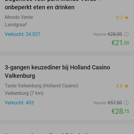
25%
onbeperkt eten en drinken
Mondo Verde
8.3
star
Landgraaf
Verkocht: 34.027
€28
,50
Regulier
€21
,50
favorite_border
3-gangen keuzediner bij Holland Casino
50%
Valkenburg
Taste Valkenburg (Holland Casino)
9.8
star
Valkenburg (7 km)
Verkocht: 493
€57
,50
Regulier
€28
,75
favorite_border