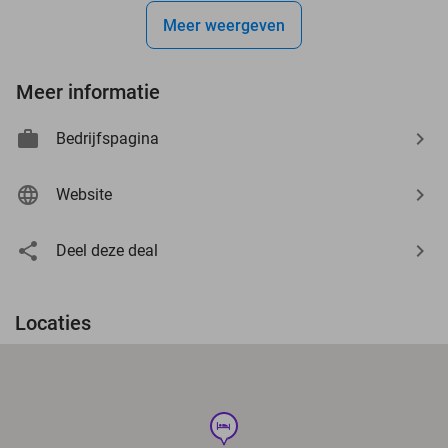
Meer weergeven
Meer informatie
Bedrijfspagina
Website
Deel deze deal
Locaties
hotel