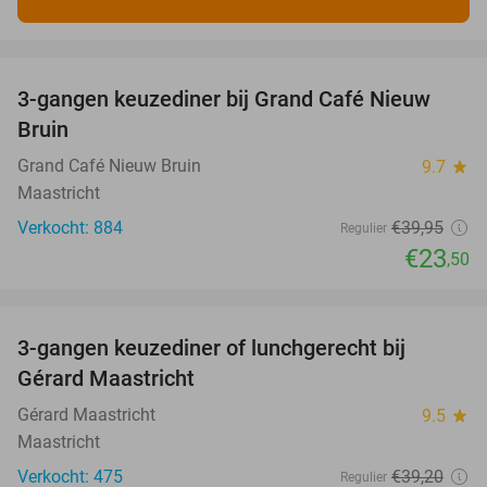
favorite_border
3-gangen keuzediner bij Grand Café Nieuw
41%
Bruin
Grand Café Nieuw Bruin
9.7
star
Maastricht
Verkocht: 884
€39
,95
Regulier
€23
,50
favorite_border
3-gangen keuzediner of lunchgerecht bij
49%
Gérard Maastricht
Gérard Maastricht
9.5
star
Maastricht
Verkocht: 475
€39
,20
Regulier