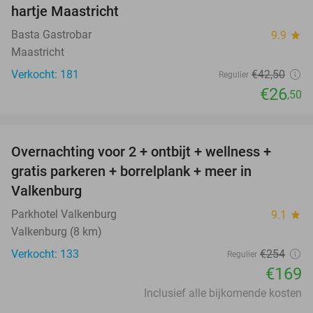
hartje Maastricht
Basta Gastrobar
9.9
star
Maastricht
Verkocht: 181
€42
,50
Regulier
€26
,50
favorite_border
Overnachting voor 2 + ontbijt + wellness +
33%
gratis parkeren + borrelplank + meer in
Valkenburg
Parkhotel Valkenburg
9.1
star
Valkenburg (8 km)
Verkocht: 133
€254
Regulier
€169
Inclusief alle bijkomende kosten