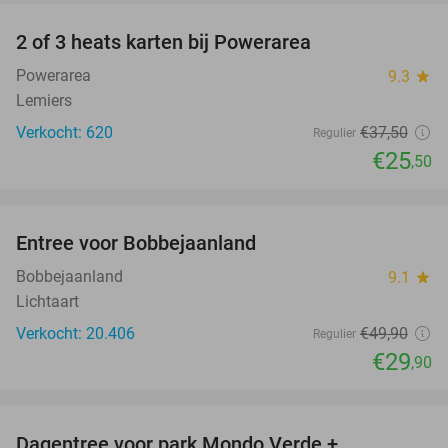
2 of 3 heats karten bij Powerarea
32%
Powerarea
9.3
star
Lemiers
Verkocht: 620
€37
,50
Regulier
€25
,50
favorite_border
Entree voor Bobbejaanland
40%
Bobbejaanland
9.1
star
Lichtaart
Verkocht: 20.406
€49
,90
Regulier
€29
,90
favorite_border
Dagentree voor park Mondo Verde +