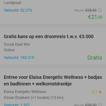
Landgraaf
Verkocht: 32.270
€28
,50
Regulier
€21
,50
favorite_border
Gratis kans op een droomreis t.w.v. €3.000
Social Deal Win
Online
Gratis
Verkocht: 183.315
favorite_border
Entree voor Elaisa Energetic Wellness + badjas
34%
en badlinnen + welkomstdrankje
Elaisa Energetic Wellness
9.7
star
Dilsen-Stokkem (+1 locatie) (13 km)
Verkocht: 1.557
€98
,50
Regulier