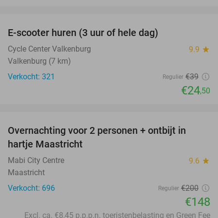
favorite_border
E-scooter huren (3 uur of hele dag)
37%
Cycle Center Valkenburg
9.9
star
Valkenburg (7 km)
Verkocht: 321
€39
Regulier
€24
,50
favorite_border
Overnachting voor 2 personen + ontbijt in
26%
hartje Maastricht
Mabi City Centre
9.6
star
Maastricht
Verkocht: 696
€200
Regulier
€148
Excl. ca. €8,45 p.p.p.n. toeristenbelasting en Green Fee