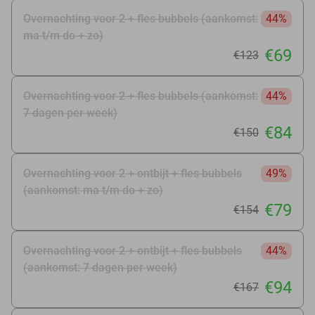
Overnachting voor 2 + fles bubbels (aankomst:
44%
ma t/m do + zo)
€69
€123
Overnachting voor 2 + fles bubbels (aankomst:
44%
7 dagen per week)
€84
€150
Overnachting voor 2 + ontbijt + fles bubbels
49%
(aankomst: ma t/m do + zo)
€79
€154
Overnachting voor 2 + ontbijt + fles bubbels
44%
(aankomst: 7 dagen per week)
€94
€167