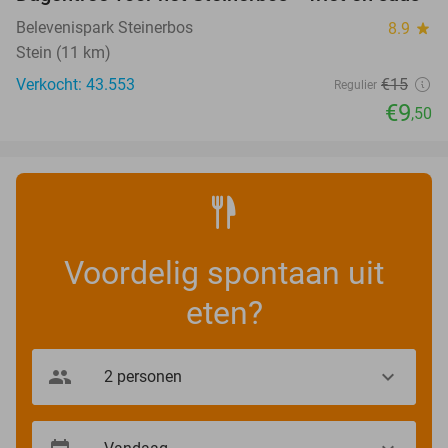
37%
Belevenispark Steinerbos
8.9
star
Stein (11 km)
Verkocht: 43.553
€15
Regulier
€9
,50
Voordelig spontaan uit
eten?