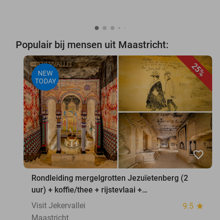
Populair bij mensen uit Maastricht:
25%
NEW
TODAY
favorite_border
Rondleiding mergelgrotten Jezuïetenberg (2
uur) + koffie/thee + rijstevlaai +
waxinelichthouder
Visit Jekervallei
9.5
star
Maastricht