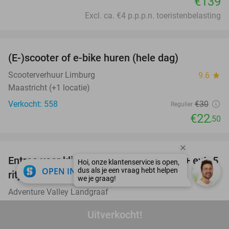
€139
Excl. ca. €4 p.p.p.n. toeristenbelasting
favorite_border
(E-)scooter of e-bike huren (hele dag)
25%
Scooterverhuur Limburg
9.6
star
Maastricht (+1 locatie)
Verkocht: 558
€30
Regulier
€22
,50
favorite_border
Entree voor klimpark Adventure Valley + evt. 5
17%
close
OPEN IN APP
ritjes Alpine Coaster Rodelbaan
Adventure Valley Landgraaf
Landgraaf
Uitverkocht!
Verkocht: 927
€23
,95
Regulier