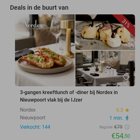
Deals in de buurt van
31%
favorite_border
3-gangen kreeftlunch of -diner bij Nordex in
Nieuwpoort vlak bij de IJzer
Nordex
9.3
star
Nieuwpoort
1 min.
directions_walk
Verkocht: 144
€79
Regulier
€54
,50