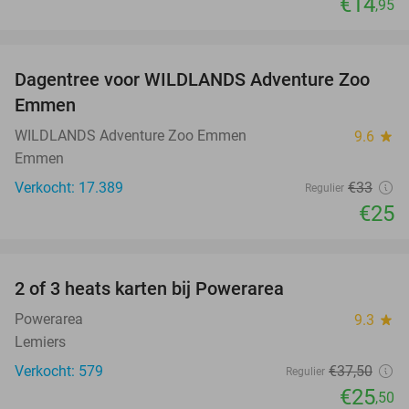
€14
,95
favorite_border
Dagentree voor WILDLANDS Adventure Zoo
24%
Emmen
WILDLANDS Adventure Zoo Emmen
9.6
star
Emmen
Verkocht: 17.389
€33
Regulier
€25
favorite_border
2 of 3 heats karten bij Powerarea
32%
Powerarea
9.3
star
Lemiers
Verkocht: 579
€37
,50
Regulier
€25
,50