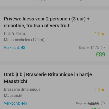
favorite_border
Privéwellness voor 2 personen (3 uur) +
49%
smoothie, fruitsap of vers fruit
Hair ´n Relax
9.2
star
Maasmechelen (12 km)
Verkocht: 43
€175
Regulier
€89
favorite_border
Ontbijt bij Brasserie Britannique in hartje
34%
Maastricht
Brasserie Britannique
9.5
star
Maastricht
Verkocht: 449
€22
,50
Regulier