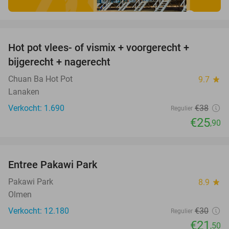
favorite_border
Hot pot vlees- of vismix + voorgerecht +
32%
bijgerecht + nagerecht
Chuan Ba Hot Pot
9.7
star
Lanaken
Verkocht: 1.690
€38
Regulier
€25
,90
favorite_border
Entree Pakawi Park
28%
Pakawi Park
8.9
star
Olmen
Verkocht: 12.180
€30
Regulier
€21
,50