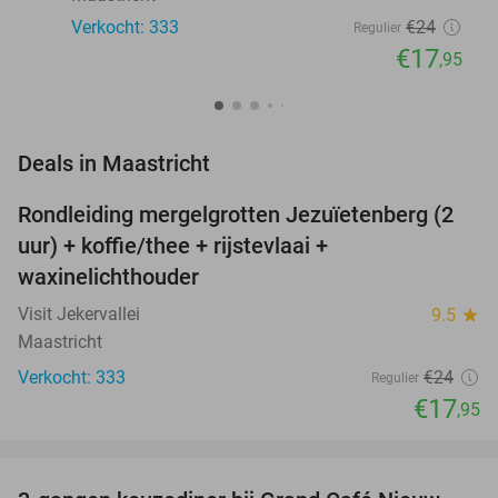
Verkocht: 333
€24
Regulier
€17
,95
favorite_border
Deals in Maastricht
Rondleiding mergelgrotten Jezuïetenberg (2
25%
NEW
uur) + koffie/thee + rijstevlaai +
TODAY
waxinelichthouder
Visit Jekervallei
9.5
star
Maastricht
Verkocht: 333
€24
Regulier
€17
,95
favorite_border