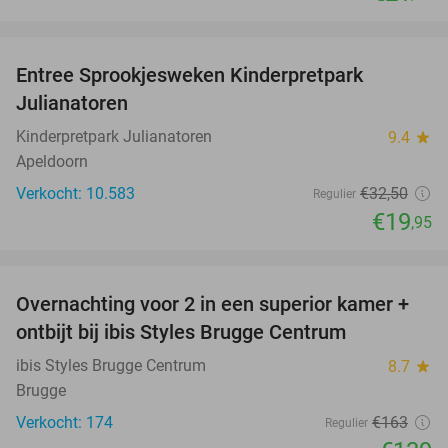
favorite_border
Entree Sprookjesweken Kinderpretpark
39%
Julianatoren
Kinderpretpark Julianatoren
9.4
star
Apeldoorn
Verkocht: 10.583
€32
,50
Regulier
€19
,95
favorite_border
Overnachting voor 2 in een superior kamer +
15%
ontbijt bij ibis Styles Brugge Centrum
ibis Styles Brugge Centrum
8.7
star
Brugge
Verkocht: 174
€163
Regulier