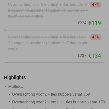
Overnachting voor 2 + ontbijt + fles bubbels +
47%
2-gangen keuzediner (aankomst: ma t/m do +
zo, m.u.v. vakanties)
€119
€224
Overnachting voor 2 + ontbijt + fles bubbels +
43%
2-gangen keuzediner (aankomst: 7 dagen per
week)
€134
€237
Highlights
Multideal:
Overnachting voor 2 + fles bubbels vanaf €69
Overnachting voor 2 + ontbijt + fles bubbels vanaf €79