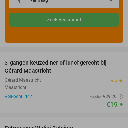
Zoek Restaurant
favorite_border
3-gangen keuzediner of lunchgerecht bij
49%
Gérard Maastricht
Gérard Maastricht
9.5
star
Maastricht
Verkocht: 447
€39
,20
Regulier
€19
,95
favorite_border