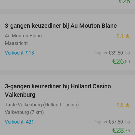
€28
favorite_border
3-gangen keuzediner bij Au Mouton Blanc
33%
Au Mouton Blanc
9.1
star
Maastricht
Verkocht: 913
€39
,50
Regulier
€26
,50
favorite_border
3-gangen keuzediner bij Holland Casino
50%
Valkenburg
Taste Valkenburg (Holland Casino)
9.8
star
Valkenburg (7 km)
Verkocht: 421
€57
,50
Regulier
€28
,75