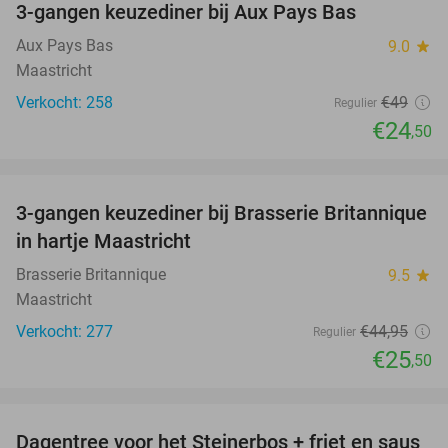
3-gangen keuzediner bij Aux Pays Bas
50%
Aux Pays Bas
9.0
star
Maastricht
Verkocht: 258
€49
Regulier
€24
,50
favorite_border
3-gangen keuzediner bij Brasserie Britannique
43%
in hartje Maastricht
Brasserie Britannique
9.5
star
Maastricht
Verkocht: 277
€44
,95
Regulier
€25
,50
favorite_border
Dagentree voor het Steinerbos + friet en saus