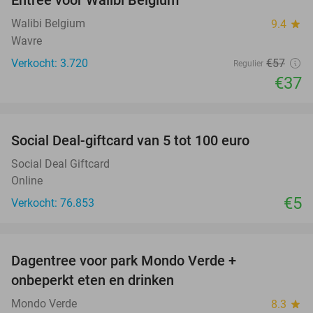
Entree voor Walibi Belgium
35%
Walibi Belgium
9.4
star
Wavre
Verkocht: 3.720
€57
Regulier
€37
favorite_border
Social Deal-giftcard van 5 tot 100 euro
Social Deal Giftcard
Online
€5
Verkocht: 76.853
favorite_border
Dagentree voor park Mondo Verde +
25%
onbeperkt eten en drinken
Mondo Verde
8.3
star