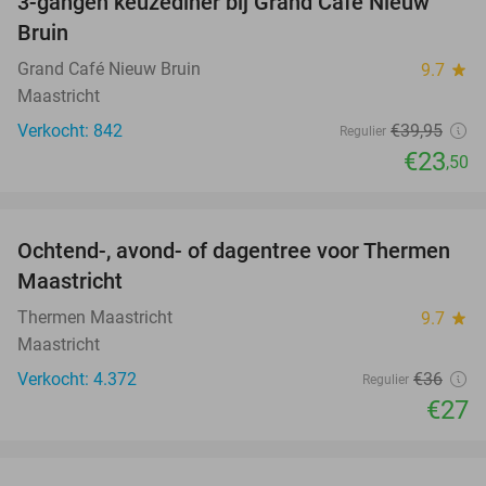
3-gangen keuzediner bij Grand Café Nieuw
41%
Bruin
Grand Café Nieuw Bruin
9.7
star
Maastricht
Verkocht: 842
€39
,95
Regulier
€23
,50
favorite_border
Ochtend-, avond- of dagentree voor Thermen
25%
Maastricht
Thermen Maastricht
9.7
star
Maastricht
Verkocht: 4.372
€36
Regulier
€27
favorite_border