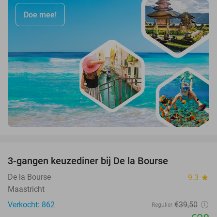
Doe mee!
favorite_border
3-gangen keuzediner bij De la Bourse
29%
De la Bourse
9.3
star
Maastricht
Verkocht: 862
€39
,50
Regulier