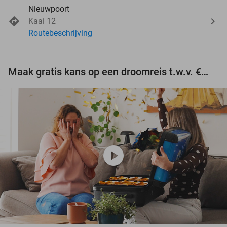
Nieuwpoort
Kaai 12
Routebeschrijving
Maak gratis kans op een droomreis t.w.v. €3.000!
play_circle