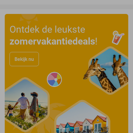
Ontdek de leukste
zomervakantiedeals
!
Bekijk nu