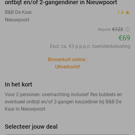
ontbijt en/of 2-gangendiner in Nieuwpoort
B&B De Kaai
7.4
star
Nieuwpoort
€123
Regulier
€69
Excl. ca. €3 p.p.p.n. toeristenbelasting
Binnenkort online::
Uitverkocht!
In het kort
Voor 2 personen: overnachting inclusief fles bubbels en
eventueel ontbijt en/of 2-gangen keuzediner bij B&B De
Kaai in Nieuwpoort
Selecteer jouw deal