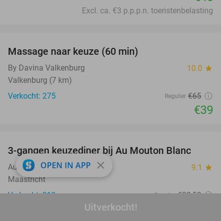
Excl. ca. €3 p.p.p.n. toeristenbelasting
favorite_border
Massage naar keuze (60 min)
40%
By Davina Valkenburg
10.0
star
Valkenburg (7 km)
Verkocht: 275
€65
Regulier
€39
favorite_border
3-gangen keuzediner bij Au Mouton Blanc
33%
close
OPEN IN APP
Au Mouton Blanc
9.1
star
Maastricht
Verkocht: 919
€39
,50
Regulier
Uitverkocht!
€26
,50