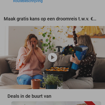
Routebeschrijving
Maak gratis kans op een droomreis t.w.v. €3.000!
play_circle
Deals in de buurt van