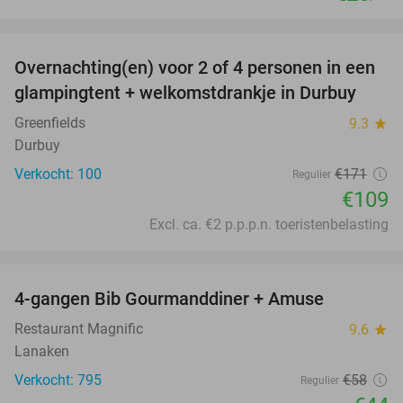
favorite_border
Overnachting(en) voor 2 of 4 personen in een
36%
glampingtent + welkomstdrankje in Durbuy
Greenfields
9.3
star
Durbuy
Verkocht: 100
€171
Regulier
€109
Excl. ca. €2 p.p.p.n. toeristenbelasting
favorite_border
4-gangen Bib Gourmanddiner + Amuse
24%
Restaurant Magnific
9.6
star
Lanaken
Verkocht: 795
€58
Regulier