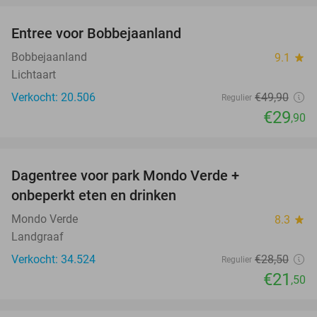
Entree voor Bobbejaanland
40%
Bobbejaanland
9.1
star
Lichtaart
Verkocht: 20.506
€49
,90
Regulier
€29
,90
favorite_border
Dagentree voor park Mondo Verde +
25%
onbeperkt eten en drinken
Mondo Verde
8.3
star
Landgraaf
Verkocht: 34.524
€28
,50
Regulier
€21
,50
favorite_border