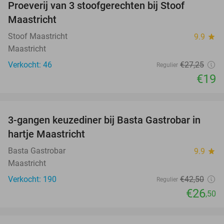
Proeverij van 3 stoofgerechten bij Stoof
30%
Maastricht
Stoof Maastricht
9.9
star
Maastricht
Verkocht: 46
€27
,25
Regulier
€19
favorite_border
3-gangen keuzediner bij Basta Gastrobar in
38%
hartje Maastricht
Basta Gastrobar
9.9
star
Maastricht
Verkocht: 190
€42
,50
Regulier
€26
,50
favorite_border