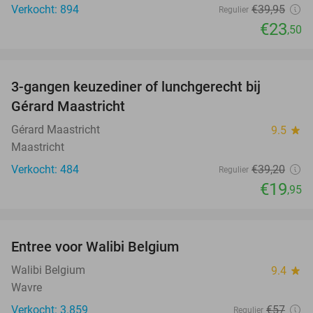
Verkocht: 894
€39
,95
Regulier
€23
,50
favorite_border
3-gangen keuzediner of lunchgerecht bij
49%
Gérard Maastricht
Gérard Maastricht
9.5
star
Maastricht
Verkocht: 484
€39
,20
Regulier
€19
,95
favorite_border
Entree voor Walibi Belgium
35%
Walibi Belgium
9.4
star
Wavre
Verkocht: 3.859
€57
Regulier