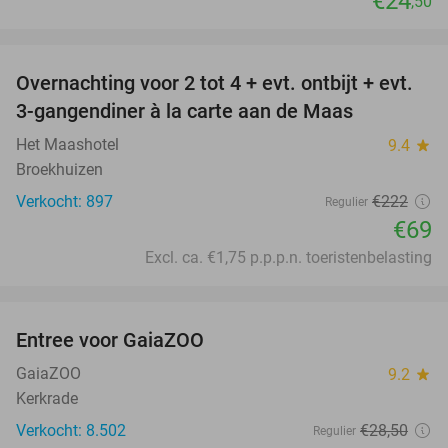
€24
,50
favorite_border
Overnachting voor 2 tot 4 + evt. ontbijt + evt.
69%
3-gangendiner à la carte aan de Maas
Het Maashotel
9.4
star
Broekhuizen
Verkocht: 897
€222
Regulier
€69
Excl. ca. €1,75 p.p.p.n. toeristenbelasting
favorite_border
Entree voor GaiaZOO
14%
GaiaZOO
9.2
star
Kerkrade
Verkocht: 8.502
€28
,50
Regulier