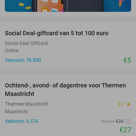
favorite_border
Social Deal-giftcard van 5 tot 100 euro
Social Deal Giftcard
Online
€5
Verkocht: 76.890
favorite_border
Ochtend-, avond- of dagentree voor Thermen
25%
Maastricht
Thermen Maastricht
9.7
star
Maastricht
Verkocht: 4.574
€36
Regulier
€27