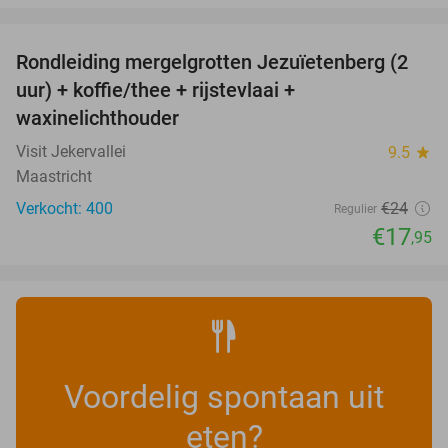
favorite_border
Rondleiding mergelgrotten Jezuïetenberg (2
25%
uur) + koffie/thee + rijstevlaai +
waxinelichthouder
Visit Jekervallei
9.5
star
Maastricht
Verkocht: 400
€24
Regulier
€17
,95
Voordelig spontaan uit
eten?