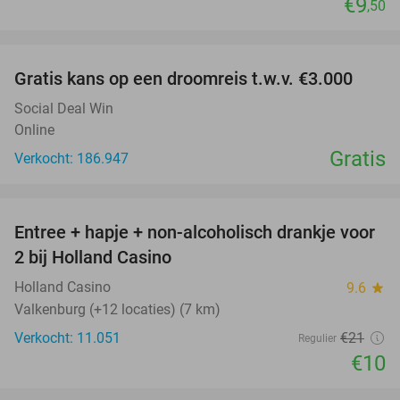
€9
,50
favorite_border
Gratis kans op een droomreis t.w.v. €3.000
Social Deal Win
Online
Gratis
Verkocht: 186.947
favorite_border
Entree + hapje + non-alcoholisch drankje voor
52%
2 bij Holland Casino
Holland Casino
9.6
star
Valkenburg (+12 locaties) (7 km)
Verkocht: 11.051
€21
Regulier
€10