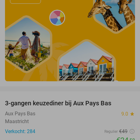
favorite_border
3-gangen keuzediner bij Aux Pays Bas
50%
Aux Pays Bas
9.0
star
Maastricht
Verkocht: 284
€49
Regulier