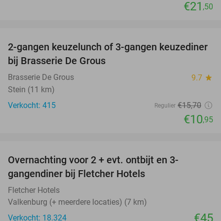
€21
,50
favorite_border
2-gangen keuzelunch of 3-gangen keuzediner
30%
bij Brasserie De Grous
Brasserie De Grous
9.7
star
Stein (11 km)
Verkocht: 415
€15
,70
Regulier
€10
,95
favorite_border
Overnachting voor 2 + evt. ontbijt en 3-
gangendiner bij Fletcher Hotels
Fletcher Hotels
Valkenburg (+ meerdere locaties) (7 km)
€45
Verkocht: 18.324