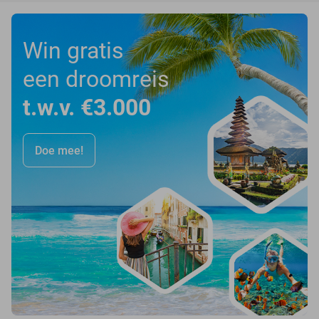
Win gratis
een droomreis
t.w.v. €3.000
Doe mee!