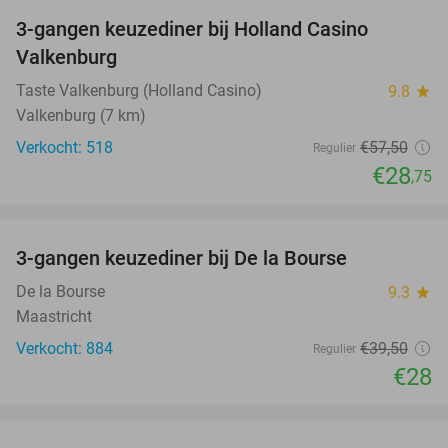
3-gangen keuzediner bij Holland Casino
50%
Valkenburg
Taste Valkenburg (Holland Casino)
9.8
star
Valkenburg (7 km)
Verkocht: 518
€57
,50
Regulier
€28
,75
favorite_border
3-gangen keuzediner bij De la Bourse
29%
De la Bourse
9.3
star
Maastricht
Verkocht: 884
€39
,50
Regulier
€28
favorite_border