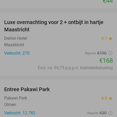
€44
favorite_border
Luxe overnachting voor 2 + ontbijt in hartje
12%
Maastricht
Derlon Hotel
8.7
star
Maastricht
Verkocht: 270
€190
Regulier
€168
Excl. ca. €6,75 p.p.p.n. toeristenbelasting
favorite_border
Entree Pakawi Park
28%
Pakawi Park
8.9
star
Olmen
Verkocht: 12.783
€30
Regulier