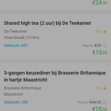
€24
,50
favorite_border
Shared high tea (2 uur) bij De Teekamer
45%
De Teekamer
9.8
star
Hoensbroek (14 km)
Verkocht: 607
€29
Regulier
€15
,95
favorite_border
3-gangen keuzediner bij Brasserie Britannique
43%
in hartje Maastricht
Brasserie Britannique
9.5
star
Maastricht
Verkocht: 286
€44
,95
Regulier
€25
,50