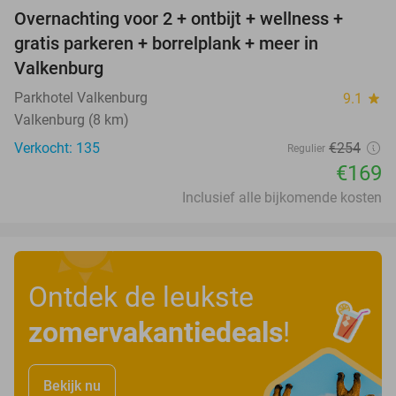
Overnachting voor 2 + ontbijt + wellness +
33%
gratis parkeren + borrelplank + meer in
Valkenburg
Parkhotel Valkenburg
9.1
star
Valkenburg (8 km)
Verkocht: 135
€254
Regulier
€169
Inclusief alle bijkomende kosten
Ontdek de leukste
zomervakantiedeals
!
Bekijk nu