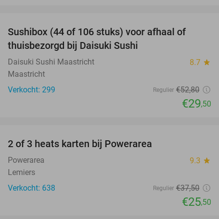
favorite_border
Sushibox (44 of 106 stuks) voor afhaal of
44%
thuisbezorgd bij Daisuki Sushi
Daisuki Sushi Maastricht
8.7
star
Maastricht
Verkocht: 299
€52
,80
Regulier
€29
,50
favorite_border
2 of 3 heats karten bij Powerarea
32%
Powerarea
9.3
star
Lemiers
Verkocht: 638
€37
,50
Regulier
€25
,50
favorite_border