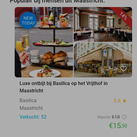
Populair bij mensen uit Maastricht:
14%
NEW
TODAY
favorite_border
Luxe ontbijt bij Basilica op het Vrijthof in
Maastricht
Basilica
9.8
star
Maastricht
Verkocht: 52
€18
Regulier
€15
,50