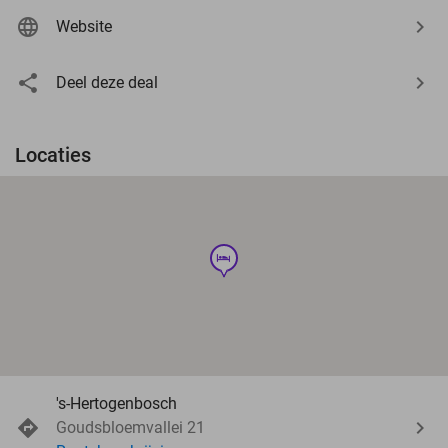
Website
Deel deze deal
Locaties
hotel
's-Hertogenbosch
Goudsbloemvallei 21