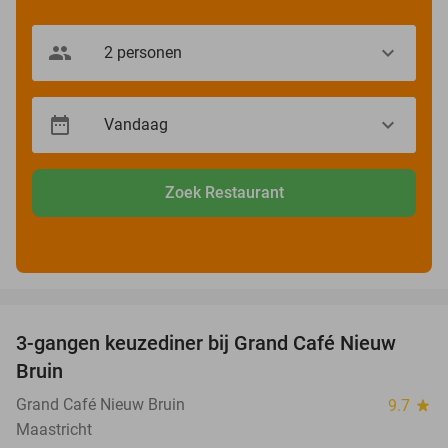
Zoek Restaurant
favorite_border
3-gangen keuzediner bij Grand Café Nieuw
41%
Bruin
Grand Café Nieuw Bruin
9.7
star
Maastricht