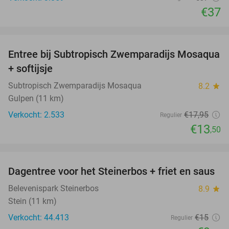
€37
favorite_border
Entree bij Subtropisch Zwemparadijs Mosaqua
25%
+ softijsje
Subtropisch Zwemparadijs Mosaqua
8.2
star
Gulpen (11 km)
Verkocht: 2.533
€17
,95
Regulier
€13
,50
favorite_border
Dagentree voor het Steinerbos + friet en saus
37%
Belevenispark Steinerbos
8.9
star
Stein (11 km)
Verkocht: 44.413
€15
Regulier