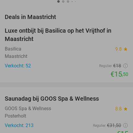
favorite_border
Deals in Maastricht
Luxe ontbijt bij Basilica op het Vrijthof in
14%
NEW
Maastricht
TODAY
Basilica
9.8
star
Maastricht
Verkocht: 52
€18
Regulier
€15
,50
favorite_border
Saunadag bij GOOS Spa & Wellness
52%
GOOS Spa & Wellness
8.8
star
Posterholt
Verkocht: 213
€31
,50
Regulier