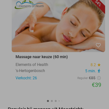
54%
favorite_border
Massage naar keuze (60 min)
Elements of Health
8.2
star
's-Hertogenbosch
5 min.
directions_walk
Verkocht: 26
€85
Regulier
€39