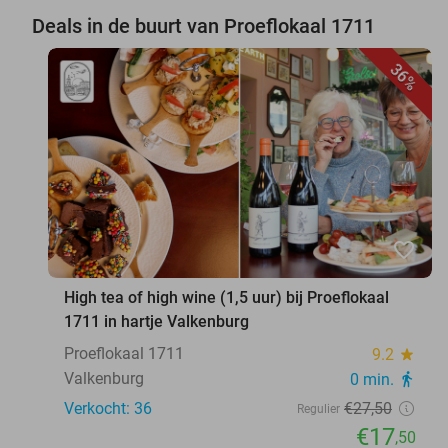
Deals in de buurt van Proeflokaal 1711
36%
favorite_border
High tea of high wine (1,5 uur) bij Proeflokaal
1711 in hartje Valkenburg
Proeflokaal 1711
9.2
star
Valkenburg
0 min.
directions_walk
Verkocht: 36
€27
,50
Regulier
€17
,50