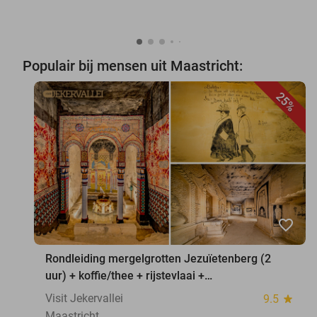
Populair bij mensen uit Maastricht:
25%
favorite_border
Rondleiding mergelgrotten Jezuïetenberg (2
uur) + koffie/thee + rijstevlaai +
waxinelichthouder
Visit Jekervallei
9.5
star
Maastricht