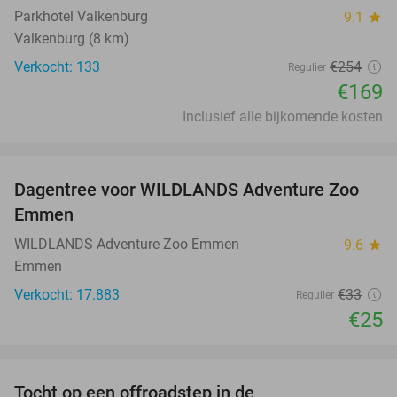
Parkhotel Valkenburg
9.1
star
Valkenburg (8 km)
Verkocht: 133
€254
Regulier
€169
Inclusief alle bijkomende kosten
favorite_border
Dagentree voor WILDLANDS Adventure Zoo
24%
Emmen
WILDLANDS Adventure Zoo Emmen
9.6
star
Emmen
Verkocht: 17.883
€33
Regulier
€25
favorite_border
Tocht op een offroadstep in de