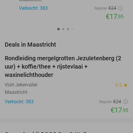
Verkocht: 383
€24
Regulier
€17
,95
favorite_border
Deals in Maastricht
Rondleiding mergelgrotten Jezuïetenberg (2
25%
uur) + koffie/thee + rijstevlaai +
waxinelichthouder
Visit Jekervallei
9.5
star
Maastricht
Verkocht: 383
€24
Regulier
€17
,95
favorite_border