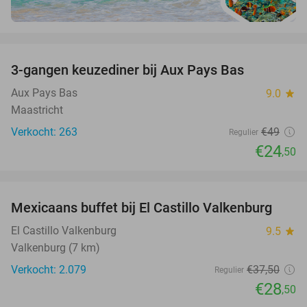
favorite_border
3-gangen keuzediner bij Aux Pays Bas
50%
Aux Pays Bas
9.0
star
Maastricht
Verkocht: 263
€49
Regulier
€24
,50
favorite_border
Mexicaans buffet bij El Castillo Valkenburg
24%
El Castillo Valkenburg
9.5
star
Valkenburg (7 km)
Verkocht: 2.079
€37
,50
Regulier
€28
,50