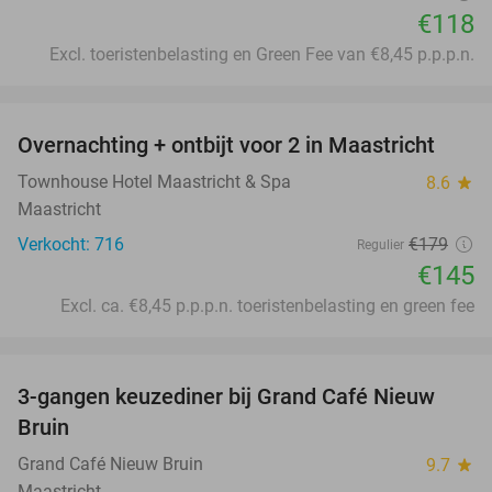
€118
Excl. toeristenbelasting en Green Fee van €8,45 p.p.p.n.
favorite_border
Overnachting + ontbijt voor 2 in Maastricht
19%
Townhouse Hotel Maastricht & Spa
8.6
star
Maastricht
Verkocht: 716
€179
Regulier
€145
Excl. ca. €8,45 p.p.p.n. toeristenbelasting en green fee
favorite_border
3-gangen keuzediner bij Grand Café Nieuw
41%
Bruin
Grand Café Nieuw Bruin
9.7
star
Maastricht