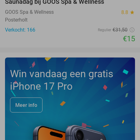
Saunadag bij GOOS Spa & Wellness
52%
NEW
TODAY
GOOS Spa & Wellness
8.8
star
Posterholt
Verkocht: 166
€31
,50
Regulier
€15
Win vandaag een gratis
iPhone 17 Pro
Meer info