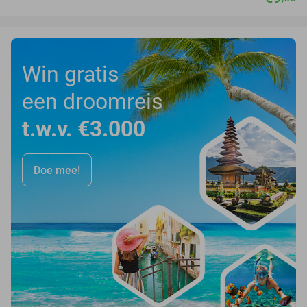
Win gratis
een droomreis
t.w.v. €3.000
Doe mee!