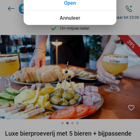
Open
7 dagen per week beschikbaar
10+ miljoen leden
Annuleer
Bereikbaar tot 23:00
9,4
op basis van
206.084 reviews
Ontdek 15.000+ deals
39%
7 dagen per week beschikbaar
10+ miljoen leden
favorite_border
Luxe bierproeverij met 5 bieren + bijpassende