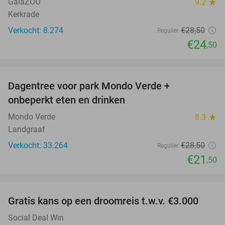
GaiaZOO
9.2
star
Kerkrade
Verkocht: 8.274
€28
,50
Regulier
€24
,50
favorite_border
Dagentree voor park Mondo Verde +
25%
onbeperkt eten en drinken
Mondo Verde
8.3
star
Landgraaf
Verkocht: 33.264
€28
,50
Regulier
€21
,50
favorite_border
Gratis kans op een droomreis t.w.v. €3.000
Social Deal Win