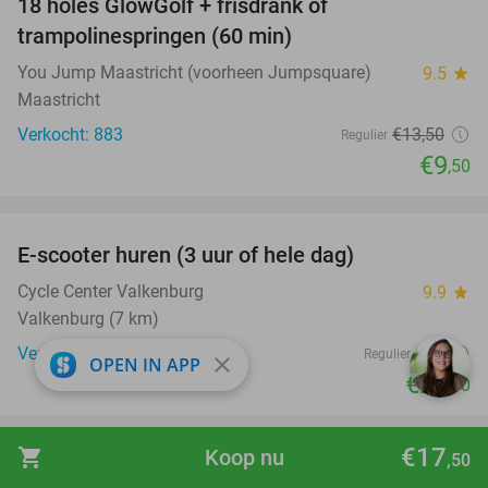
18 holes GlowGolf + frisdrank of
30%
trampolinespringen (60 min)
You Jump Maastricht (voorheen Jumpsquare)
9.5
star
Maastricht
Verkocht: 883
€13
,50
Regulier
€9
,50
favorite_border
E-scooter huren (3 uur of hele dag)
37%
Cycle Center Valkenburg
9.9
star
Valkenburg (7 km)
Verkocht: 313
€39
Regulier
close
OPEN IN APP
€24
,50
favorite_border
€17
shopping_cart
Koop nu
,50
MaDiWoDo Bioscoopkaart van Nationale
31%