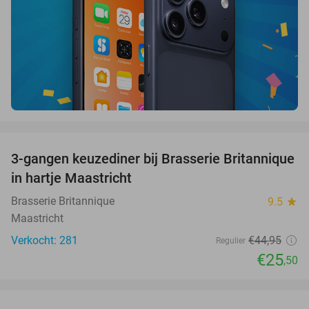
favorite_border
3-gangen keuzediner bij Brasserie Britannique
43%
in hartje Maastricht
Brasserie Britannique
9.5
star
Maastricht
Verkocht: 281
€44
,95
Regulier
€25
,50
favorite_border