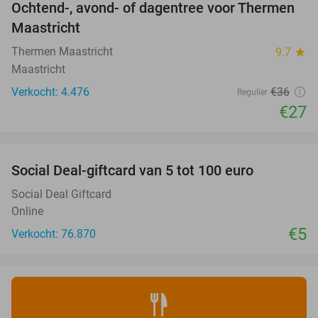
Ochtend-, avond- of dagentree voor Thermen
25%
Maastricht
Thermen Maastricht
9.7
star
Maastricht
Verkocht: 4.476
€36
Regulier
€27
favorite_border
Social Deal-giftcard van 5 tot 100 euro
Social Deal Giftcard
Online
€5
Verkocht: 76.870