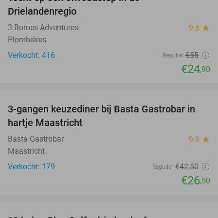
55%
Drielandenregio
3 Bornes Adventures
9.8
star
Plombières
Verkocht: 416
€55
Regulier
€24
,90
favorite_border
3-gangen keuzediner bij Basta Gastrobar in
38%
hartje Maastricht
Basta Gastrobar
9.9
star
Maastricht
Verkocht: 179
€42
,50
Regulier
€26
,50
favorite_border