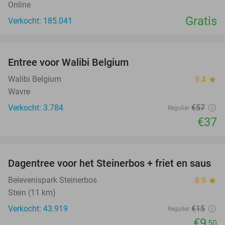
Online
Gratis
Verkocht: 185.041
favorite_border
Entree voor Walibi Belgium
35%
Walibi Belgium
9.4
star
Wavre
Verkocht: 3.784
€57
Regulier
€37
favorite_border
Dagentree voor het Steinerbos + friet en saus
37%
Belevenispark Steinerbos
8.9
star
Stein (11 km)
Verkocht: 43.919
€15
Regulier
€9
,50