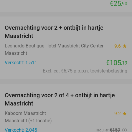
€25
,90
favorite_border
Overnachting voor 2 + ontbijt in hartje
Maastricht
Leonardo Boutique Hotel Maastricht City Center
9.6
star
Maastricht
€105
Verkocht: 1.511
,19
Excl. ca. €6,75 p.p.p.n. toeristenbelasting
favorite_border
Overnachting voor 2 of 4 + ontbijt in hartje
26%
Maastricht
Kaboom Maastricht
9.2
star
Maastricht (+1 locatie)
Verkocht: 2.045
€159
Regulier