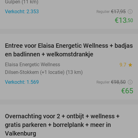
Gulpen (11 km)
Verkocht: 2.353
€17
,95
Regulier
€13
,50
favorite_border
Entree voor Elaisa Energetic Wellness + badjas
34%
en badlinnen + welkomstdrankje
Elaisa Energetic Wellness
9.7
star
Dilsen-Stokkem (+1 locatie) (13 km)
Verkocht: 1.569
€98
,50
Regulier
€65
favorite_border
Overnachting voor 2 + ontbijt + wellness +
33%
gratis parkeren + borrelplank + meer in
Valkenburg