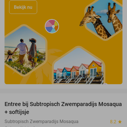
Bekijk nu
favorite_border
Entree bij Subtropisch Zwemparadijs Mosaqua
25%
+ softijsje
Subtropisch Zwemparadijs Mosaqua
8.2
star