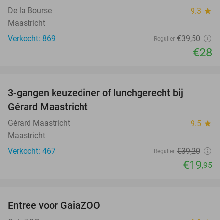
De la Bourse
9.3
star
Maastricht
Verkocht: 869
€39
,50
Regulier
€28
favorite_border
3-gangen keuzediner of lunchgerecht bij
49%
Gérard Maastricht
Gérard Maastricht
9.5
star
Maastricht
Verkocht: 467
€39
,20
Regulier
€19
,95
favorite_border
Entree voor GaiaZOO
14%