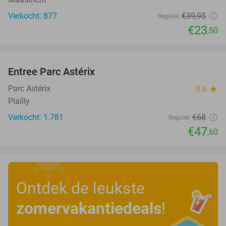
Verkocht: 877
€39
,95
Regulier
€23
,50
favorite_border
Entree Parc Astérix
30%
Parc Astérix
9.6
star
Plailly
Verkocht: 1.781
€68
Regulier
€47
,60
Ontdek de leukste
zomervakantiedeals
!