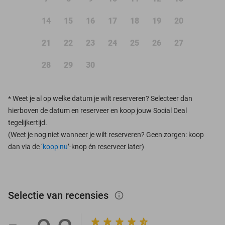
14
15
16
17
18
19
20
21
22
23
24
25
26
27
28
29
30
*
Weet je al op welke datum je wilt reserveren? Selecteer dan
hierboven de datum en reserveer en koop jouw Social Deal
tegelijkertijd.
(Weet je nog niet wanneer je wilt reserveren? Geen zorgen: koop
dan via de ‘
koop nu
’-knop én reserveer later)
Selectie van recensies
info_outlined