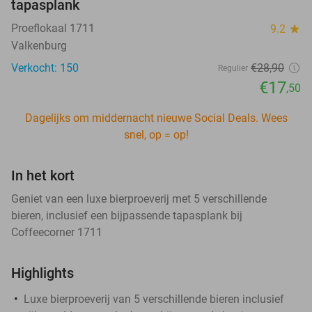
tapasplank
Proeflokaal 1711
9.2
star
Valkenburg
Verkocht: 150
€28
,90
Regulier
€17
,50
Dagelijks om middernacht nieuwe Social Deals. Wees
snel, op = op!
In het kort
Geniet van een luxe bierproeverij met 5 verschillende
bieren, inclusief een bijpassende tapasplank bij
Coffeecorner 1711
Highlights
Luxe bierproeverij van 5 verschillende bieren inclusief