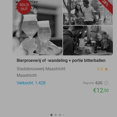
38%
SOLD
OUT
Bierproeverij of -wandeling + portie bitterballen
Stadsbrouwerij Maastricht
9.5
star
Maastricht
Verkocht: 1.428
€20
Regulier
€12
,50