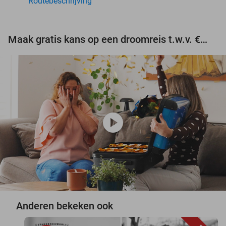
Routebeschrijving
Maak gratis kans op een droomreis t.w.v. €3.000!
play_circle
Anderen bekeken ook