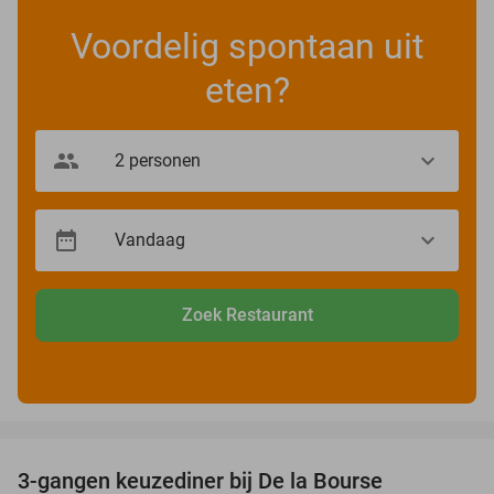
Voordelig spontaan uit
eten?
Zoek Restaurant
favorite_border
3-gangen keuzediner bij De la Bourse
29%