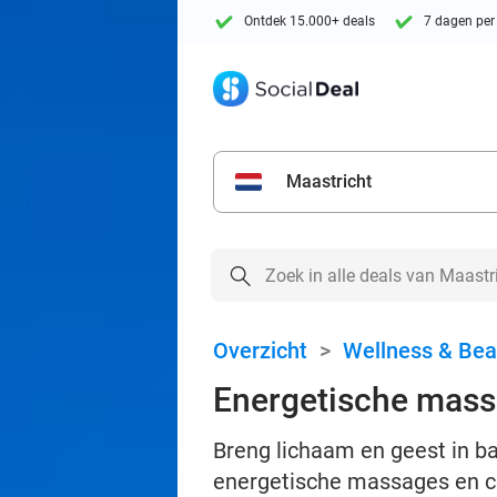
Ontdek 15.000+ deals
7 dagen per
Maastricht
Overzicht
>
Wellness & Bea
Energetische massa
Breng lichaam en geest in ba
energetische massages en ce