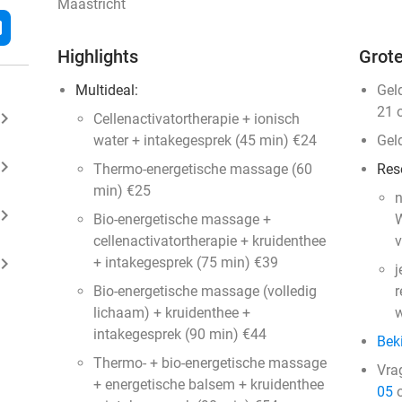
Maastricht
l
Highlights
Grote
Multideal:
Gel
21 
ard_arrow_right
Cellenactivatortherapie + ionisch
water + intakegesprek (45 min) €24
Gel
ard_arrow_right
Thermo-energetische massage (60
Res
min) €25
n
ard_arrow_right
Bio-energetische massage +
W
cellenactivatortherapie + kruidenthee
v
ard_arrow_right
+ intakegesprek (75 min) €39
j
Bio-energetische massage (volledig
r
lichaam) + kruidenthee +
w
intakegesprek (90 min) €44
Bek
Thermo- + bio-energetische massage
Vra
+ energetische balsem + kruidenthee
05
o