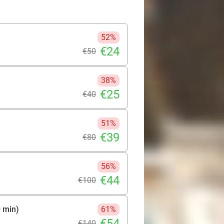
52%
€24
€50
38%
€25
€40
51%
€39
€80
56%
€44
€100
 min)
61%
€54
€140