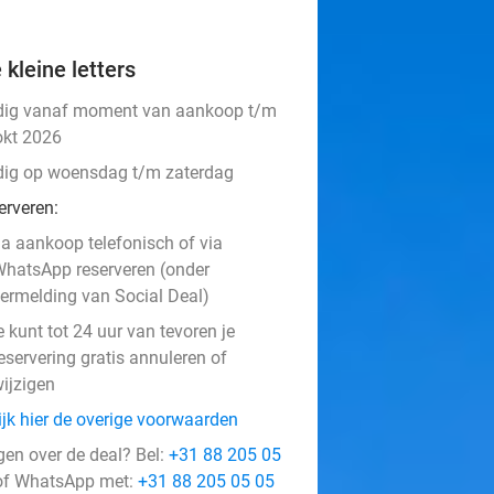
 kleine letters
dig vanaf moment van aankoop t/m
okt 2026
dig op woensdag t/m zaterdag
erveren:
a aankoop telefonisch of via
hatsApp reserveren (onder
ermelding van Social Deal)
e kunt tot 24 uur van tevoren je
eservering gratis annuleren of
ijzigen
ijk hier de overige voorwaarden
gen over de deal? Bel:
+31 88 205 05
f WhatsApp met:
+31 88 205 05 05