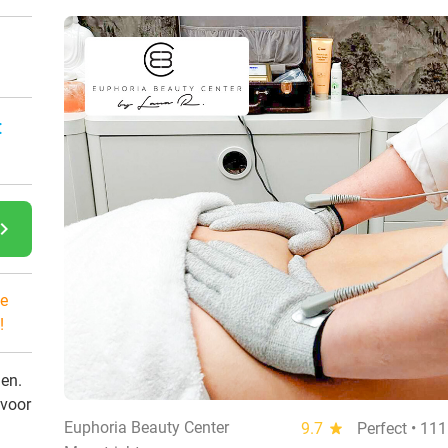
:
gate_next
e
!
den.
 voor
Euphoria Beauty Center
9.7
star
Perfect • 11