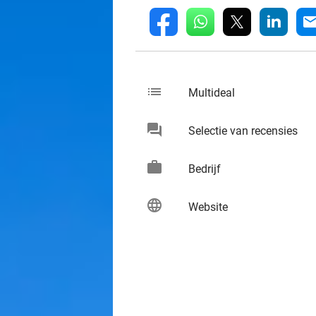
whatsapp
linkedin
fb
mai
list
keybo
Multideal
chat
keybo
Selectie van recensies
work
keybo
Bedrijf
language
keybo
Website