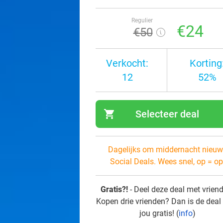
Regulier
€24
€50
Verkocht:
Korting
12
52%
shopping_cart
Selecteer deal
navi
Dagelijks om middernacht nieuw
Social Deals. Wees snel, op = op
Gratis?!
- Deel deze deal met vrien
Kopen drie vrienden? Dan is de deal
jou gratis! (
info
)