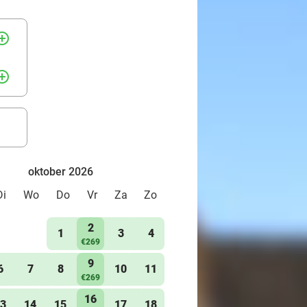
rcle_outline
rcle_outline
oktober 2026
Di
Wo
Do
Vr
Za
Zo
2
1
3
4
€269
9
6
7
8
10
11
€269
16
3
14
15
17
18