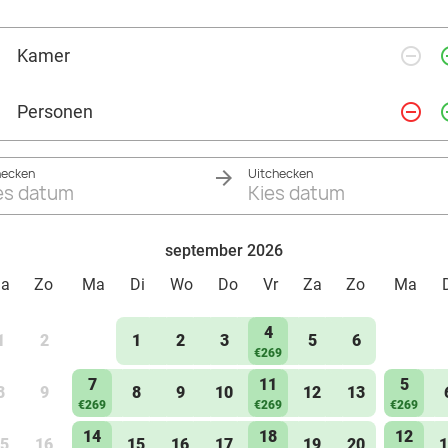
remove_circle_outline
add_ci
Kamer
remove_circle_outline
add_ci
Personen
hecken
Uitchecken
es datum
Kies datum
september 2026
Za
Zo
Ma
Di
Wo
Do
Vr
Za
Zo
Ma
4
1
2
1
2
3
5
6
€269
7
11
5
8
9
8
9
10
12
13
€269
€269
€269
14
18
12
5
16
15
16
17
19
20
1