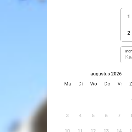
1
2
Inc
Ki
augustus 2026
Ma
Di
Wo
Do
Vr
3
4
5
6
7
10
11
12
13
14
1