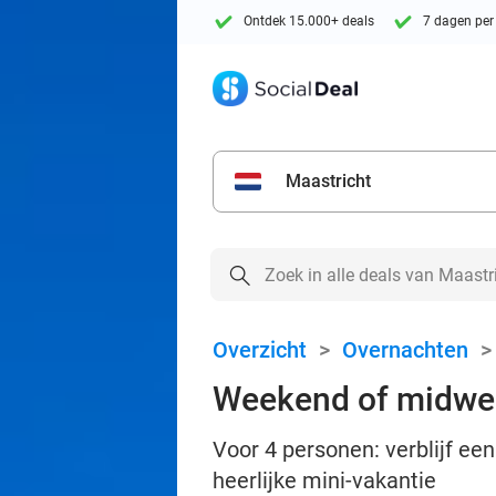
Ontdek 15.000+ deals
7 dagen per
Maastricht
Overzicht
>
Overnachten
Weekend of midwee
Voor 4 personen: verblijf ee
heerlijke mini-vakantie