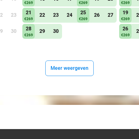
€269
€269
€269
21
25
19
2
23
22
23
24
26
27
2
€269
€269
€269
28
26
9
30
29
30
2
€269
€269
Meer weergeven