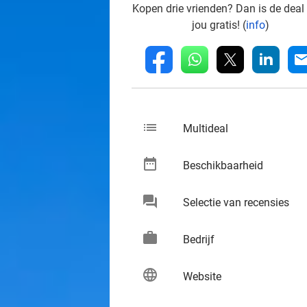
Kopen drie vrienden? Dan is de deal
jou gratis! (
info
)
whatsapp
linkedin
fb
mai
list
keybo
Multideal
date_range
keybo
Beschikbaarheid
chat
keybo
Selectie van recensies
work
keybo
Bedrijf
language
keybo
Website