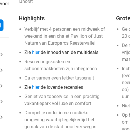
IJhorst
 voor
Highlights
Grote
l
Verblijf met 4 personen een midweek of
Gel
weekend in een chalet Pavilion of Just
20 
Nature van Europarcs Reestervallei
De 
Zie
hier
de inhoud van de multideals
vri
ard_arrow_right
ma
Reserveringskosten en
schoonmaakkosten zijn inbegrepen
Inc
ard_arrow_right
(ev
Ga er samen even lekker tussenuit
nee
ard_arrow_right
Zie
hier
de lovende recensies
op)
Geniet van topservice in een prachtig
uur
ard_arrow_right
vakantiepark vol luxe en comfort
Nie
Dompel je onder in een rustieke
Op h
ard_arrow_right
omgeving waarbij tegelijkertijd het
om r
gemak van de stad nooit ver weg is
voor