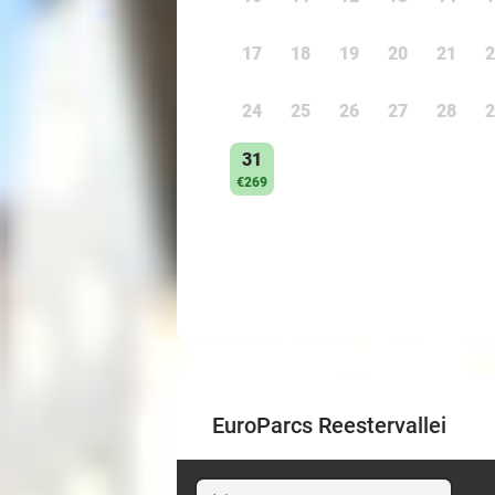
17
18
19
20
21
2
24
25
26
27
28
2
31
€269
EuroParcs Reestervallei