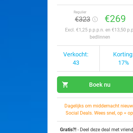
Regulier
€269
€323
Excl. €1,25 p.p.p.n. en €13,50 p.p
bedlinnen
Verkocht:
Korting
43
17%
shopping_cart
Boek nu
navi
Dagelijks om middernacht nieuw
Social Deals. Wees snel, op = op
Gratis?!
- Deel deze deal met vrien