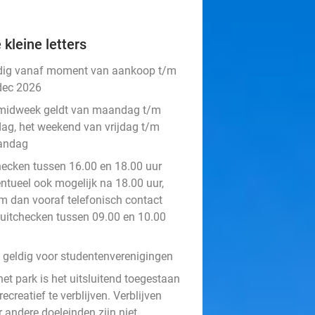
 kleine letters
dig vanaf moment van aankoop t/m
dec 2026
midweek geldt van maandag t/m
jdag, het weekend van vrijdag t/m
andag
hecken tussen 16.00 en 18.00 uur
entueel ook mogelijk na 18.00 uur,
m dan vooraf telefonisch contact
 uitchecken tussen 09.00 en 10.00
t geldig voor studentenverenigingen
et park is het uitsluitend toegestaan
ecreatief te verblijven. Verblijven
 andere doeleinden zijn niet