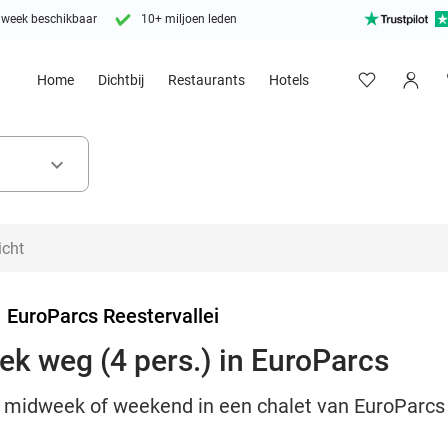
 week beschikbaar
10+ miljoen leden
Home
Dichtbij
Restaurants
Hotels
keyboard_arrow_down
>
EuroParcs Reestervallei
k weg (4 pers.) in EuroParcs
n midweek of weekend in een chalet van EuroParcs 