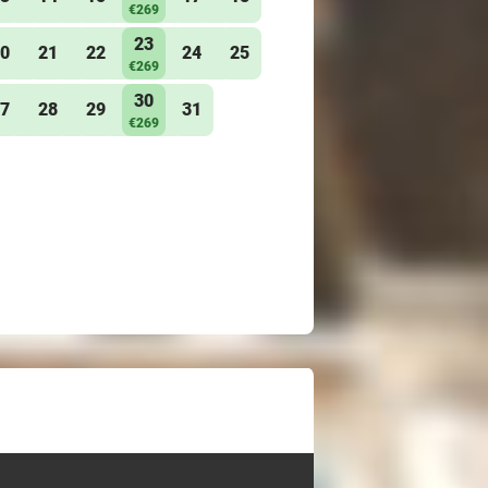
€269
23
0
21
22
24
25
€269
30
7
28
29
31
€269