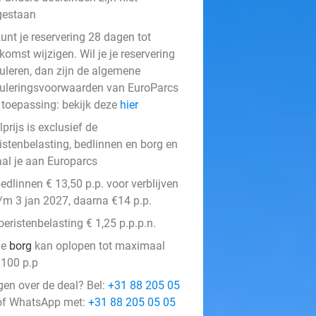
gestaan
unt je reservering 28 dagen tot
omst wijzigen. Wil je je reservering
uleren, dan zijn de algemene
uleringsvoorwaarden van EuroParcs
 toepassing: bekijk deze
hier
prijs is exclusief de
istenbelasting, bedlinnen en borg en
aal je aan Europarcs
edlinnen € 13,50 p.p. voor verblijven
/m 3 jan 2027, daarna €14 p.p.
oeristenbelasting € 1,25 p.p.p.n.
de
borg
kan oplopen tot maximaal
100 p.p
gen over de deal? Bel:
+31 88 205 05
f WhatsApp met:
+31 88 205 05 05