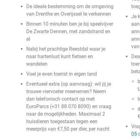
De ideale bestemming om de omgeving
toe
van Drenthe en Overijssel te verkennen
Je k
Binnen 10 minuten ben je bij speelvijver
aank
De Zwarte Dennen, met zandstrand en
ann
al
ann
van
Nabij het prachtige Reestdal waar je
naar hartenlust kunt fietsen en
Deal
wandelen
toer
bet
Voel je even toerist in eigen land
b
Eventueel extra (op aanvraag): wil jij je
t
trouwe viervoeter meenemen? Neem
dan telefonisch contact op met
t
EuroParcs (+31 88 070 8090) en vraag
naar de mogelijkheden. Maximaal 2
€
huisdieren toegestaan tegen een
Vra
meerprijs van €7,50 per dier, per nacht
05
o