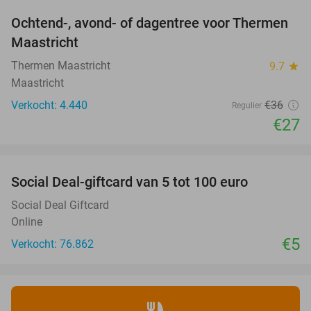
Ochtend-, avond- of dagentree voor Thermen
25%
Maastricht
Thermen Maastricht
9.7
star
Maastricht
Verkocht: 4.440
€36
Regulier
€27
favorite_border
Social Deal-giftcard van 5 tot 100 euro
Social Deal Giftcard
Online
€5
Verkocht: 76.862