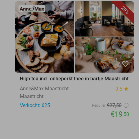
29%
favorite_border
High tea incl. onbeperkt thee in hartje Maastricht
Anne&Max Maastricht
9.5
star
Maastricht
Verkocht: 625
€27
,50
Regulier
€19
,50