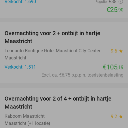
Verkocht: 1.690
€38
Regulier
€25
,90
favorite_border
Overnachting voor 2 + ontbijt in hartje
Maastricht
Leonardo Boutique Hotel Maastricht City Center
9.6
star
Maastricht
€105
Verkocht: 1.511
,19
Excl. ca. €6,75 p.p.p.n. toeristenbelasting
favorite_border
Overnachting voor 2 of 4 + ontbijt in hartje
26%
Maastricht
Kaboom Maastricht
9.2
star
Maastricht (+1 locatie)