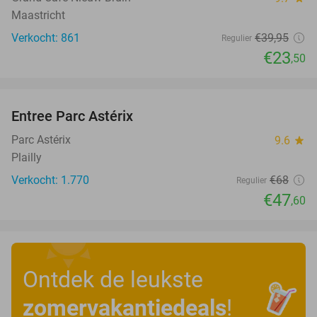
Maastricht
Verkocht: 861
€39
,95
Regulier
€23
,50
favorite_border
Entree Parc Astérix
30%
Parc Astérix
9.6
star
Plailly
Verkocht: 1.770
€68
Regulier
€47
,60
Ontdek de leukste
zomervakantiedeals
!