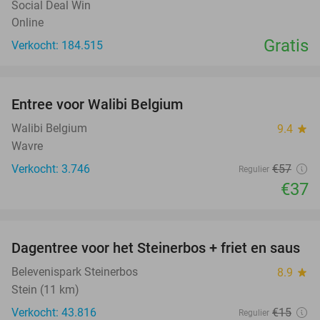
Social Deal Win
Online
Gratis
Verkocht: 184.515
favorite_border
Entree voor Walibi Belgium
35%
Walibi Belgium
9.4
star
Wavre
Verkocht: 3.746
€57
Regulier
€37
favorite_border
Dagentree voor het Steinerbos + friet en saus
37%
Belevenispark Steinerbos
8.9
star
Stein (11 km)
Verkocht: 43.816
€15
Regulier