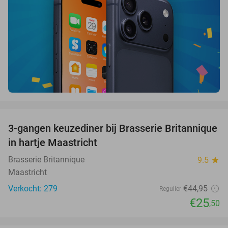
favorite_border
3-gangen keuzediner bij Brasserie Britannique
43%
in hartje Maastricht
Brasserie Britannique
9.5
star
Maastricht
Verkocht: 279
€44
,95
Regulier
€25
,50
favorite_border