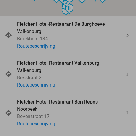
food
food
food
food
food
food
Fletcher Hotel-Restaurant De Burghoeve
Valkenburg
Broekhem 134
Routebeschrijving
Fletcher Hotel-Restaurant Valkenburg
Valkenburg
Bosstraat 2
Routebeschrijving
Fletcher Hotel-Restaurant Bon Repos
Noorbeek
Bovenstraat 17
Routebeschrijving