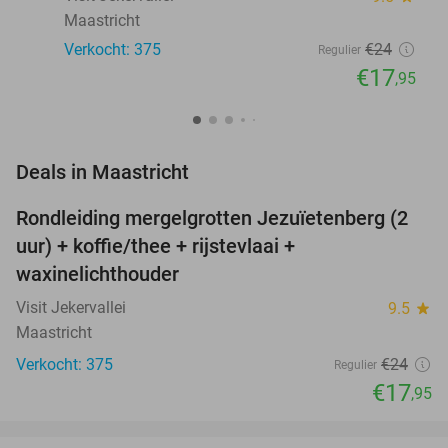
Maastricht
Verkocht: 375
€24
Regulier
€17
,95
favorite_border
Deals in Maastricht
Rondleiding mergelgrotten Jezuïetenberg (2
25%
uur) + koffie/thee + rijstevlaai +
waxinelichthouder
Visit Jekervallei
9.5
star
Maastricht
Verkocht: 375
€24
Regulier
€17
,95
favorite_border