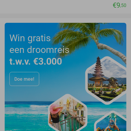
€9
,50
Win gratis
een droomreis
t.w.v. €3.000
Doe mee!