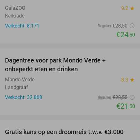
GaiaZOO
9.2
star
Kerkrade
Verkocht: 8.171
€28
,50
Regulier
€24
,50
favorite_border
Dagentree voor park Mondo Verde +
25%
onbeperkt eten en drinken
Mondo Verde
8.3
star
Landgraaf
Verkocht: 32.868
€28
,50
Regulier
€21
,50
favorite_border
Gratis kans op een droomreis t.w.v. €3.000