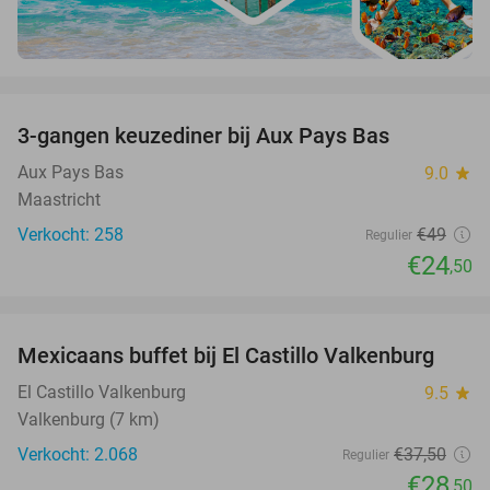
favorite_border
3-gangen keuzediner bij Aux Pays Bas
50%
Aux Pays Bas
9.0
star
Maastricht
Verkocht: 258
€49
Regulier
€24
,50
favorite_border
Mexicaans buffet bij El Castillo Valkenburg
24%
El Castillo Valkenburg
9.5
star
Valkenburg (7 km)
Verkocht: 2.068
€37
,50
Regulier
€28
,50