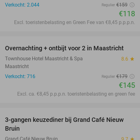
Verkocht: 2.044
€159
Regulier
€118
Excl. toeristenbelasting en Green Fee van €8,45 p.p.p.n.
favorite_border
Overnachting + ontbijt voor 2 in Maastricht
19%
Townhouse Hotel Maastricht & Spa
8.6
star
Maastricht
Verkocht: 716
€179
Regulier
€145
Excl. ca. €8,45 p.p.p.n. toeristenbelasting en green fee
favorite_border
3-gangen keuzediner bij Grand Café Nieuw
41%
Bruin
Grand Café Nieuw Bruin
9.7
star