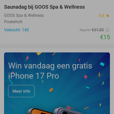
Saunadag bij GOOS Spa & Wellness
52%
NEW
TODAY
GOOS Spa & Wellness
8.8
star
Posterholt
Verkocht: 140
€31
,50
Regulier
€15
Win vandaag een gratis
iPhone 17 Pro
Meer info