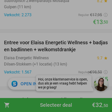
Subtropisch Zwemparadijs Mosaqua
8.2
star
Gulpen (11 km)
Verkocht: 2.273
€17
,95
Regulier
€13
,50
favorite_border
Entree voor Elaisa Energetic Wellness + badjas
34%
en badlinnen + welkomstdrankje
Elaisa Energetic Wellness
9.7
star
Dilsen-Stokkem (+1 locatie) (13 km)
Verkocht: 1.567
€98
,50
Regulier
€65
close
OPEN IN APP
favorite_border
Overnachting voor 2 + ontbijt + wellness +
33%
€32
shopping_cart
Selecteer deal
,50
gratis parkeren + borrelplank + meer in