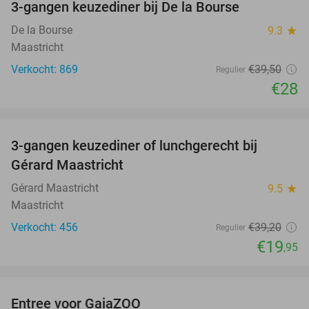
3-gangen keuzediner bij De la Bourse
29%
De la Bourse
9.3
star
Maastricht
Verkocht: 869
€39
,50
Regulier
€28
favorite_border
3-gangen keuzediner of lunchgerecht bij
49%
Gérard Maastricht
Gérard Maastricht
9.5
star
Maastricht
Verkocht: 456
€39
,20
Regulier
€19
,95
favorite_border
Entree voor GaiaZOO
14%