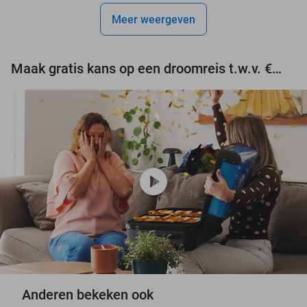
Meer weergeven
Maak gratis kans op een droomreis t.w.v. €3.000!
play_circle
Anderen bekeken ook