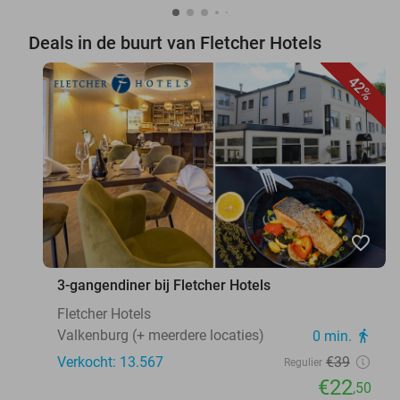
Deals in de buurt van Fletcher Hotels
42%
favorite_border
3-gangendiner bij Fletcher Hotels
Fletcher Hotels
Valkenburg (+ meerdere locaties)
0 min.
directions_walk
Verkocht: 13.567
€39
Regulier
€22
,50