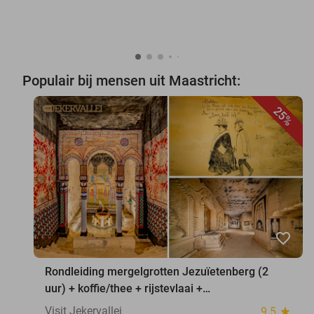
Populair bij mensen uit Maastricht:
25%
favorite_border
Rondleiding mergelgrotten Jezuïetenberg (2
uur) + koffie/thee + rijstevlaai +
waxinelichthouder
Visit Jekervallei
9.5
star