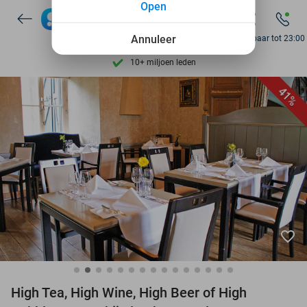
Open
Ontdek 15.000+ deals
7 dagen per week beschikbaar
Annuleer
Bereikbaar tot 23:00
10+ miljoen leden
9,4
op basis van
206.043 reviews
41%
Ontdek 15.000+ deals
7 dagen per week beschikbaar
10+ miljoen leden
favorite_border
High Tea, High Wine, High Beer of High