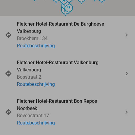
food
food
food
food
food
food
Fletcher Hotel-Restaurant De Burghoeve
Valkenburg
Broekhem 134
Routebeschrijving
Fletcher Hotel-Restaurant Valkenburg
Valkenburg
Bosstraat 2
Routebeschrijving
Fletcher Hotel-Restaurant Bon Repos
Noorbeek
Bovenstraat 17
Routebeschrijving