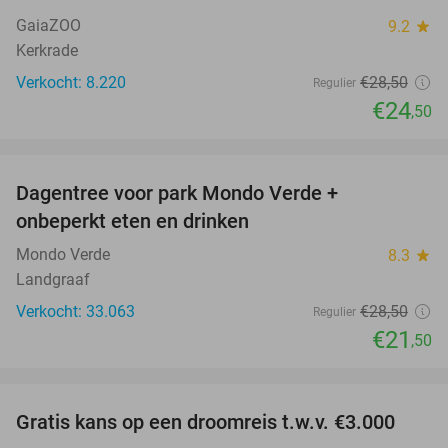
GaiaZOO
9.2
star
Kerkrade
Verkocht: 8.220
€28
,50
Regulier
€24
,50
favorite_border
Dagentree voor park Mondo Verde +
25%
onbeperkt eten en drinken
Mondo Verde
8.3
star
Landgraaf
Verkocht: 33.063
€28
,50
Regulier
€21
,50
favorite_border
Gratis kans op een droomreis t.w.v. €3.000