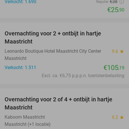
Verkocht: 1.690
€38
Regulier
€25
,90
favorite_border
Overnachting voor 2 + ontbijt in hartje
Maastricht
Leonardo Boutique Hotel Maastricht City Center
9.6
star
Maastricht
€105
Verkocht: 1.511
,19
Excl. ca. €6,75 p.p.p.n. toeristenbelasting
favorite_border
Overnachting voor 2 of 4 + ontbijt in hartje
26%
Maastricht
Kaboom Maastricht
9.2
star
Maastricht (+1 locatie)