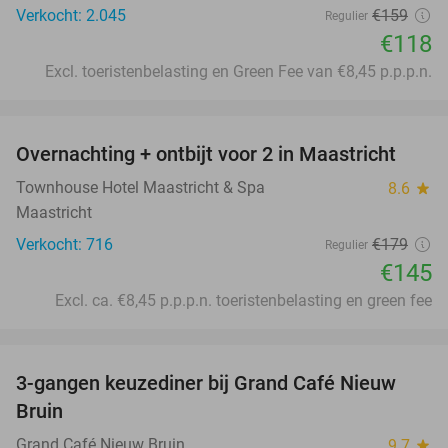
Verkocht: 2.045
€159
Regulier
€118
Excl. toeristenbelasting en Green Fee van €8,45 p.p.p.n.
favorite_border
Overnachting + ontbijt voor 2 in Maastricht
19%
Townhouse Hotel Maastricht & Spa
8.6
star
Maastricht
Verkocht: 716
€179
Regulier
€145
Excl. ca. €8,45 p.p.p.n. toeristenbelasting en green fee
favorite_border
3-gangen keuzediner bij Grand Café Nieuw
41%
Bruin
Grand Café Nieuw Bruin
9.7
star