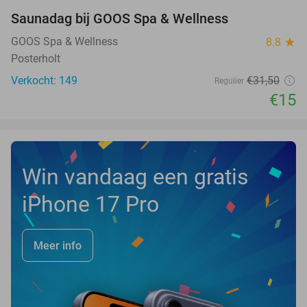
Saunadag bij GOOS Spa & Wellness
52%
NEW
TODAY
GOOS Spa & Wellness
8.8
star
Posterholt
Verkocht: 149
€31
,50
Regulier
€15
Win vandaag een gratis
iPhone 17 Pro
Meer info