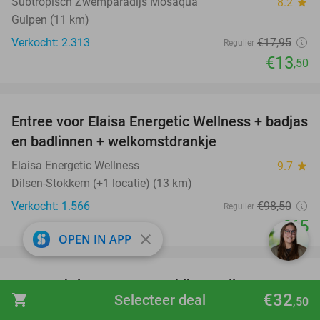
Subtropisch Zwemparadijs Mosaqua
8.2
star
Gulpen (11 km)
Verkocht: 2.313
€17
,95
Regulier
€13
,50
favorite_border
Entree voor Elaisa Energetic Wellness + badjas
34%
en badlinnen + welkomstdrankje
Elaisa Energetic Wellness
9.7
star
Dilsen-Stokkem (+1 locatie) (13 km)
Verkocht: 1.566
€98
,50
Regulier
€65
close
OPEN IN APP
favorite_border
Overnachting voor 2 + ontbijt + wellness +
33%
€32
shopping_cart
Selecteer deal
,50
gratis parkeren + borrelplank + meer in