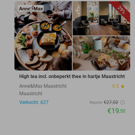
29%
favorite_border
High tea incl. onbeperkt thee in hartje Maastricht
Anne&Max Maastricht
9.5
star
Maastricht
Verkocht: 627
€27
,50
Regulier
€19
,50