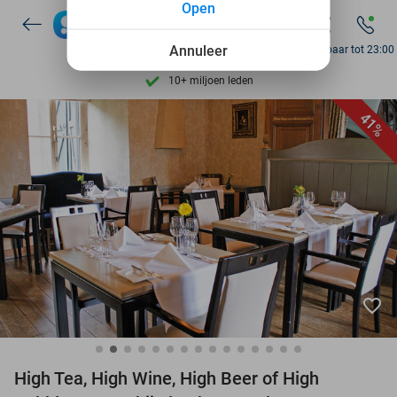
Open
Ontdek 15.000+ deals
7 dagen per week beschikbaar
Annuleer
Bereikbaar tot 23:00
10+ miljoen leden
9,4
op basis van
206.071 reviews
41%
Ontdek 15.000+ deals
7 dagen per week beschikbaar
10+ miljoen leden
favorite_border
High Tea, High Wine, High Beer of High