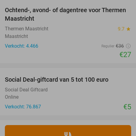
Ochtend-, avond- of dagentree voor Thermen
25%
Maastricht
Thermen Maastricht
9.7
star
Maastricht
Verkocht: 4.466
€36
Regulier
€27
favorite_border
Social Deal-giftcard van 5 tot 100 euro
Social Deal Giftcard
Online
€5
Verkocht: 76.867