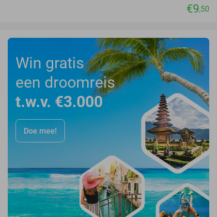
€9
,50
Win gratis
een droomreis
t.w.v. €3.000
Doe mee!