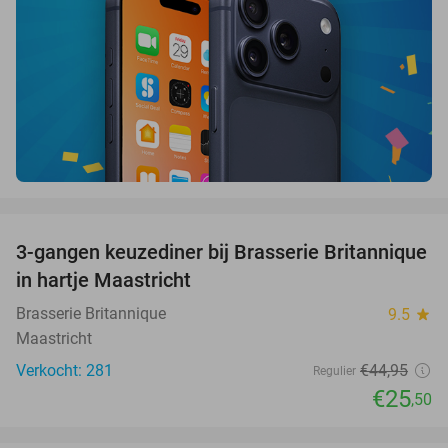
favorite_border
3-gangen keuzediner bij Brasserie Britannique
43%
in hartje Maastricht
Brasserie Britannique
9.5
star
Maastricht
Verkocht: 281
€44
,95
Regulier
€25
,50
favorite_border