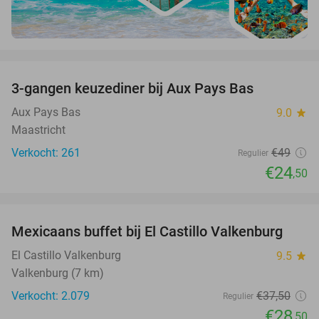
favorite_border
3-gangen keuzediner bij Aux Pays Bas
50%
Aux Pays Bas
9.0
star
Maastricht
Verkocht: 261
€49
Regulier
€24
,50
favorite_border
Mexicaans buffet bij El Castillo Valkenburg
24%
El Castillo Valkenburg
9.5
star
Valkenburg (7 km)
Verkocht: 2.079
€37
,50
Regulier
€28
,50