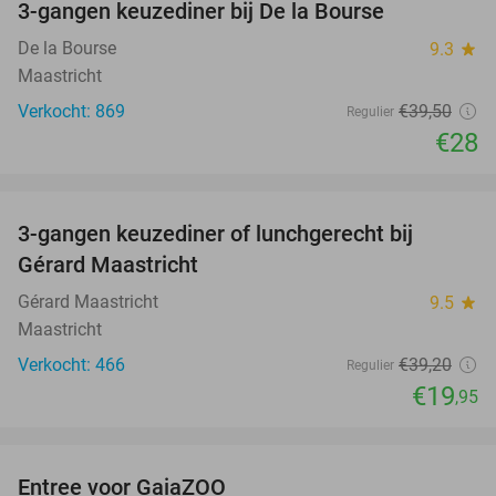
3-gangen keuzediner bij De la Bourse
29%
De la Bourse
9.3
star
Maastricht
Verkocht: 869
€39
,50
Regulier
€28
favorite_border
3-gangen keuzediner of lunchgerecht bij
49%
Gérard Maastricht
Gérard Maastricht
9.5
star
Maastricht
Verkocht: 466
€39
,20
Regulier
€19
,95
favorite_border
Entree voor GaiaZOO
14%