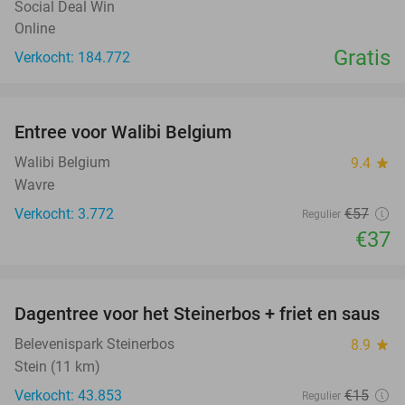
Social Deal Win
Online
Gratis
Verkocht: 184.772
favorite_border
Entree voor Walibi Belgium
35%
Walibi Belgium
9.4
star
Wavre
Verkocht: 3.772
€57
Regulier
€37
favorite_border
Dagentree voor het Steinerbos + friet en saus
37%
Belevenispark Steinerbos
8.9
star
Stein (11 km)
Verkocht: 43.853
€15
Regulier