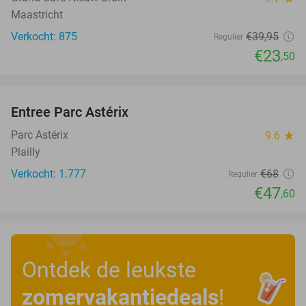
Maastricht
Verkocht: 875
€39
,95
Regulier
€23
,50
favorite_border
Entree Parc Astérix
30%
Parc Astérix
9.6
star
Plailly
Verkocht: 1.777
€68
Regulier
€47
,60
Ontdek de leukste
zomervakantiedeals
!