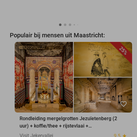
Populair bij mensen uit Maastricht:
25%
favorite_border
Rondleiding mergelgrotten Jezuïetenberg (2
uur) + koffie/thee + rijstevlaai +
waxinelichthouder
Visit Jekervallei
9.5
star