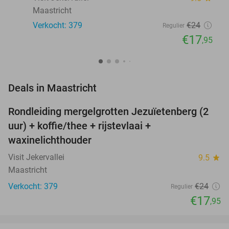
Maastricht
Verkocht: 379
€24
Regulier
€17
,95
favorite_border
Deals in Maastricht
Rondleiding mergelgrotten Jezuïetenberg (2
25%
uur) + koffie/thee + rijstevlaai +
waxinelichthouder
Visit Jekervallei
9.5
star
Maastricht
Verkocht: 379
€24
Regulier
€17
,95
favorite_border