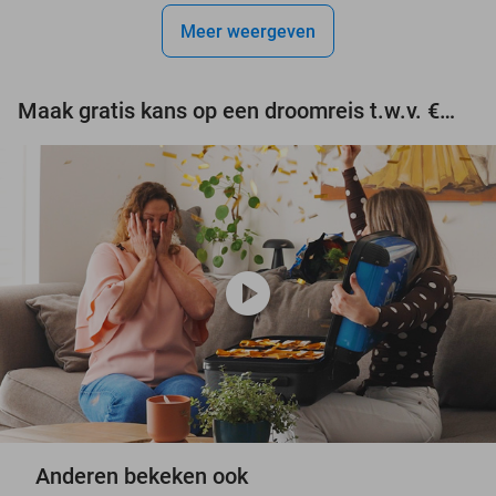
Meer weergeven
Maak gratis kans op een droomreis t.w.v. €3.000!
play_circle
Anderen bekeken ook