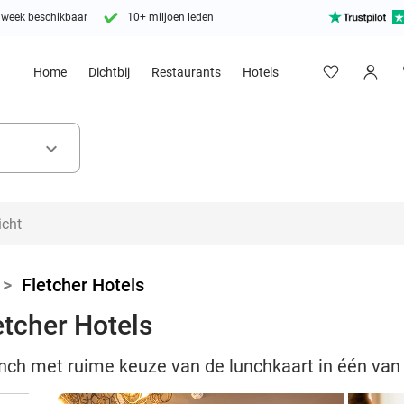
 week beschikbaar
10+ miljoen leden
Home
Dichtbij
Restaurants
Hotels
keyboard_arrow_down
>
Fletcher Hotels
etcher Hotels
unch met ruime keuze van de lunchkaart in één van