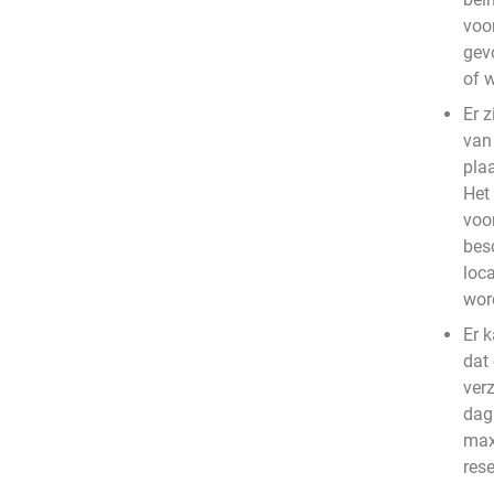
voo
gev
of 
Er z
van
pla
Het
voo
bes
loc
wor
Er 
dat
ver
dag 
max
res