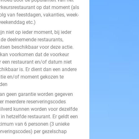
rkeursrestaurant op dat moment (als
olg van feestdagen, vakanties, week-
weekenddag etc.)
ijn niet op ieder moment, bij ieder
 de deelnemende restaurants,
atsen beschikbaar voor deze actie.
 kan voorkomen dat de voorkeur
r een restaurant en/of datum niet
chikbaar is. Er dient dan een andere
atie en/of moment gekozen te
den
kan geen garantie worden gegeven
 er meerdere reserveringscodes
zilverd kunnen worden voor dezelfde
in hetzelfde restaurant. Er geldt een
imum van 6 personen (3 unieke
erveringscodes) per gezelschap