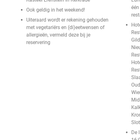
één
Ook geldig in het weekend!
rest
Uiteraard wordt er rekening gehouden
Hote
met vegetariërs en (di)eetwensen of
Res
allergieën, vermeld deze bij je
Gild
reservering
Nie
Res
Hote
Res
Sla
Oud
Wie
Mid
Kal
Kro
Slo
De 
16:0