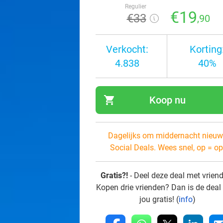
Regulier
€19
€33
,90
Verkocht:
Korting
4.838
40%
shopping_cart
Koop nu
navi
Dagelijks om middernacht nieuw
Social Deals. Wees snel, op = op
Gratis?!
- Deel deze deal met vrien
Kopen drie vrienden? Dan is de deal
jou gratis! (
info
)