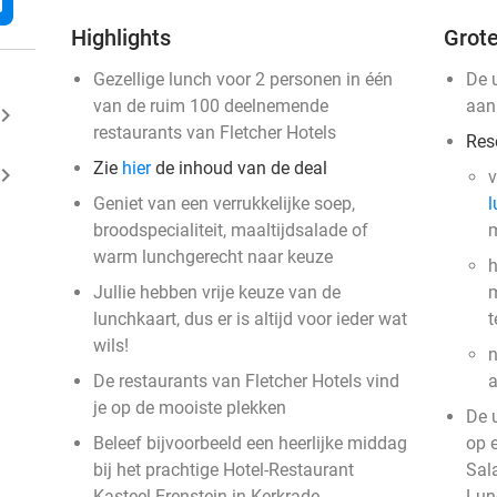
l
Highlights
Grote
Gezellige lunch voor 2 personen in één
De 
van de ruim 100 deelnemende
aan
ard_arrow_right
restaurants van Fletcher Hotels
Res
Zie
hier
de inhoud van de deal
ard_arrow_right
v
Geniet van een verrukkelijke soep,
l
broodspecialiteit, maaltijdsalade of
m
warm lunchgerecht naar keuze
h
Jullie hebben vrije keuze van de
m
lunchkaart, dus er is altijd voor ieder wat
t
wils!
n
De restaurants van Fletcher Hotels vind
a
je op de mooiste plekken
De 
Beleef bijvoorbeeld een heerlijke middag
op 
bij het prachtige Hotel-Restaurant
Sal
Kasteel Erenstein in Kerkrade
Lun