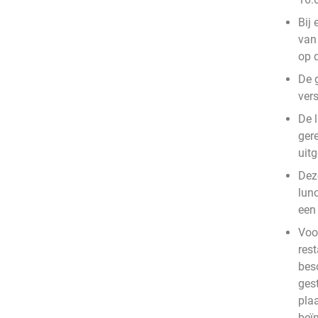
Bij 
van 
op 
De 
vers
De l
gere
uit
Deze
lun
een 
Voo
rest
bes
ges
plaa
beïn