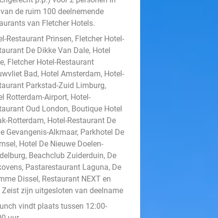
 van de ruim 100 deelnemende
aurants van Fletcher Hotels.
l-Restaurant Prinsen, Fletcher Hotel-
taurant De Dikke Van Dale, Hotel
e, Fletcher Hotel-Restaurant
uwvliet Bad, Hotel Amsterdam, Hotel-
taurant Parkstad-Zuid Limburg,
l Rotterdam-Airport, Hotel-
taurant Oud London, Boutique Hotel
ak-Rotterdam, Hotel-Restaurant De
e Gevangenis-Alkmaar, Parkhotel De
msel, Hotel De Nieuwe Doelen-
delburg, Beachclub Zuiderduin, De
kovens, Pastarestaurant Laguna, De
mme Dissel, Restaurant NEXT en
t Zeist zijn uitgesloten van deelname
lunch vindt plaats tussen 12:00-
0 uur.