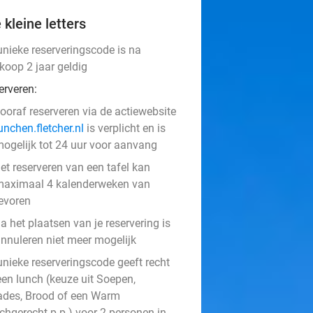
 kleine letters
unieke reserveringscode is na
koop 2 jaar geldig
erveren:
ooraf reserveren via de actiewebsite
unchen.fletcher.nl
is verplicht en is
ogelijk tot 24 uur voor aanvang
et reserveren van een tafel kan
aximaal 4 kalenderweken van
evoren
a het plaatsen van je reservering is
nnuleren niet meer mogelijk
unieke reserveringscode geeft recht
een lunch (keuze uit Soepen,
ades, Brood of een Warm
chgerecht p.p.) voor 2 personen in