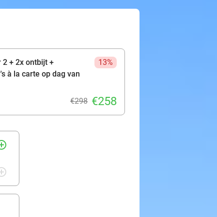
oor een hoofdgerecht van Fletcher's à
n. Beleef samen met je partner een
2 + 2x ontbijt +
13%
s à la carte op dag van
€258
€298
rcle_outline
rcle_outline