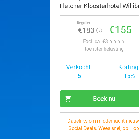
Fletcher Kloosterhotel Willi
Regulier
€155
€183
Excl. ca. €3 p.p.p.n.
toeristenbelasting
Verkocht:
Korting
5
15%
shopping_cart
Boek nu
navi
Dagelijks om middernacht nieuw
Social Deals. Wees snel, op = op