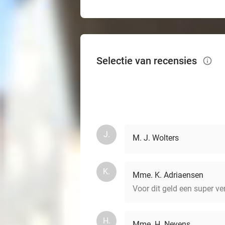
Selectie van recensies
info_outlined
J.
M. J. Wolters
K.
Mme. K. Adriaensen
Voor dit geld een super ver
H.
Mme. H. Neyens