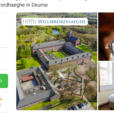
brordhaeghe in Deurne
:
gate_next
e
!