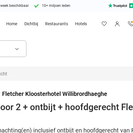
 week beschikbaar
10+ miljoen leden
Home
Dichtbij
Restaurants
Hotels
keyboard_arrow_down
>
Fletcher Kloosterhotel Willibrordhaeghe
or 2 + ontbijt + hoofdgerecht Flet
achting(en) inclusief ontbijt en hoofdgerecht van Fl