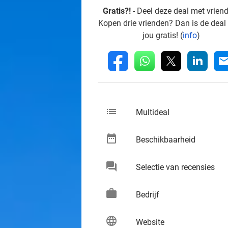
Gratis?!
- Deel deze deal met vrien
Kopen drie vrienden? Dan is de deal
jou gratis! (
info
)
whatsapp
linkedin
fb
mai
list
keybo
Multideal
date_range
keybo
Beschikbaarheid
chat
keybo
Selectie van recensies
work
keybo
Bedrijf
language
keybo
Website