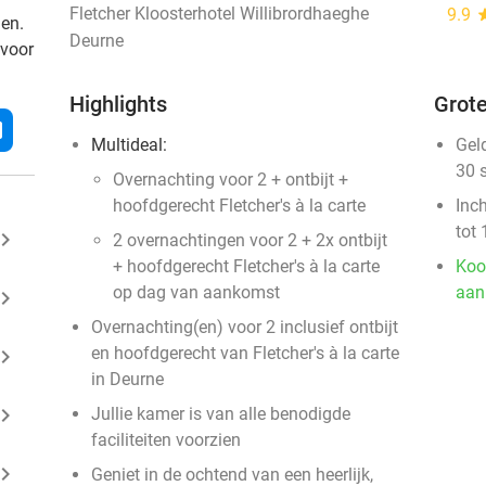
Fletcher Kloosterhotel Willibrordhaeghe
9.9
st
den.
Deurne
 voor
Highlights
Grote
l
Multideal:
Gel
30 
Overnachting voor 2 + ontbijt +
hoofdgerecht Fletcher's à la carte
Inc
tot 
ard_arrow_right
2 overnachtingen voor 2 + 2x ontbijt
+ hoofdgerecht Fletcher's à la carte
Koo
op dag van aankomst
aan
ard_arrow_right
Overnachting(en) voor 2 inclusief ontbijt
en hoofdgerecht van Fletcher's à la carte
ard_arrow_right
in Deurne
ard_arrow_right
Jullie kamer is van alle benodigde
faciliteiten voorzien
ard_arrow_right
Geniet in de ochtend van een heerlijk,