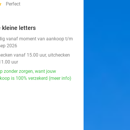
ar
Perfect
 kleine letters
dig vanaf moment van aankoop t/m
sep 2026
hecken vanaf 15.00 uur, uitchecken
11.00 uur
p zonder zorgen, want jouw
koop is 100% verzekerd (meer info)