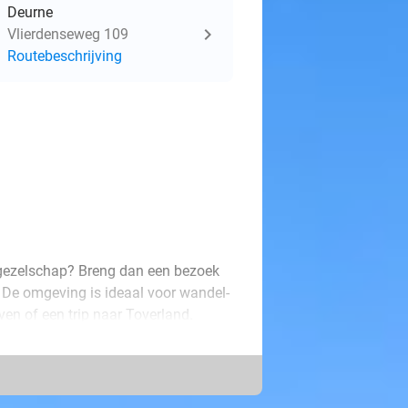
Deurne
Vlierdenseweg 109
Routebeschrijving
 gezelschap? Breng dan een bezoek
! De omgeving is ideaal voor wandel-
oven of een trip naar Toverland.
er met een sfeervol, rustgevend
voorzien, zoals een badkamer met
en meer. In de ochtend geniet je van