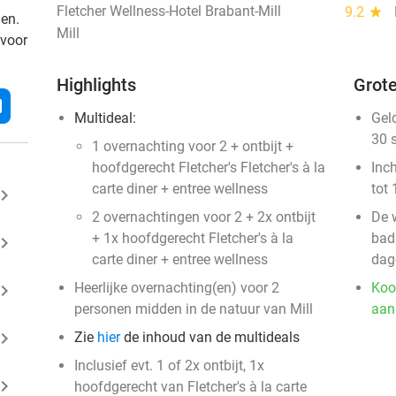
Fletcher Wellness-Hotel Brabant-Mill
9.2
star
den.
Mill
 voor
Highlights
Grote
l
Multideal:
Gel
30 
1 overnachting voor 2 + ontbijt +
hoofdgerecht Fletcher's Fletcher's à la
Inc
carte diner + entree wellness
tot 
ard_arrow_right
2 overnachtingen voor 2 + 2x ontbijt
De w
+ 1x hoofdgerecht Fletcher's à la
badk
ard_arrow_right
carte diner + entree wellness
dag
Heerlijke overnachting(en) voor 2
Koo
ard_arrow_right
personen midden in de natuur van Mill
aan
ard_arrow_right
Zie
hier
de inhoud van de multideals
Inclusief evt. 1 of 2x ontbijt, 1x
ard_arrow_right
hoofdgerecht van Fletcher's à la carte