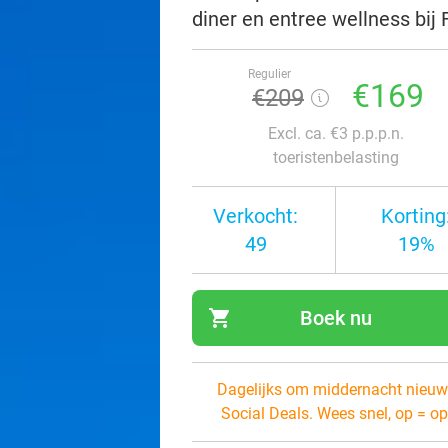
diner en entree wellness bij
Regulier
€169
€209
Excl. ca. €3 p.p.p.n.
toeristenbelasting
Verkocht:
Korting
49
19%
shopping_cart
Boek nu
navi
Dagelijks om middernacht nieuw
Social Deals. Wees snel, op = op