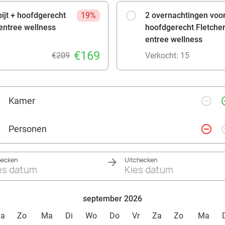
bijt + hoofdgerecht
19%
2 overnachtingen voor 
+ entree wellness
hoofdgerecht Fletcher'
entree wellness
€169
€209
Verkocht: 15
remove_circle_outline
add_ci
Kamer
remove_circle_outline
add_ci
Personen
hecken
Uitchecken
es datum
Kies datum
september 2026
Za
Zo
Ma
Di
Wo
Do
Vr
Za
Zo
Ma