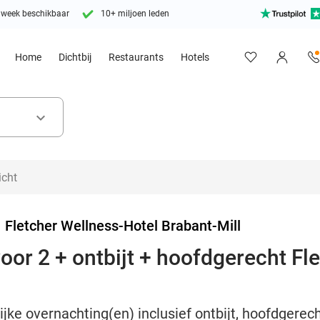
 week beschikbaar
10+ miljoen leden
Home
Dichtbij
Restaurants
Hotels
keyboard_arrow_down
>
Fletcher Wellness-Hotel Brabant-Mill
or 2 + ontbijt + hoofdgerecht Flet
ijke overnachting(en) inclusief ontbijt, hoofdgerech