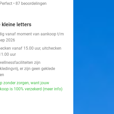
Perfect • 87 beoordelingen
 kleine letters
dig vanaf moment van aankoop t/m
sep 2026
hecken vanaf 15.00 uur, uitchecken
11.00 uur
ellnessfaciliteiten zijn
ledingvrij, er zijn geen geklede
en
p zonder zorgen, want jouw
koop is 100% verzekerd (meer info)