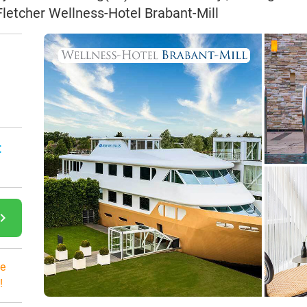
 Fletcher Wellness-Hotel Brabant-Mill
:
gate_next
e
!