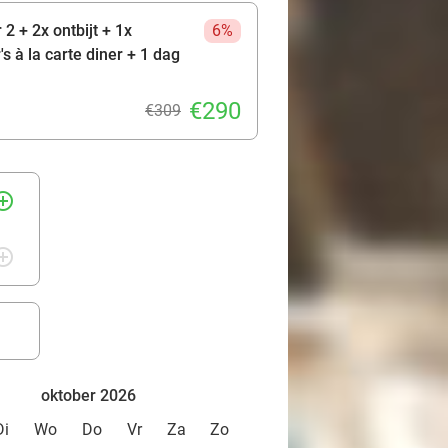
2 + 2x ontbijt + 1x
6%
s à la carte diner + 1 dag
€290
€309
rcle_outline
rcle_outline
oktober 2026
Di
Wo
Do
Vr
Za
Zo