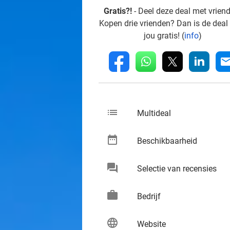
Gratis?!
- Deel deze deal met vrien
Kopen drie vrienden? Dan is de deal
jou gratis! (
info
)
whatsapp
linkedin
fb
mai
list
keybo
Multideal
date_range
keybo
Beschikbaarheid
chat
keybo
Selectie van recensies
work
keybo
Bedrijf
language
keybo
Website