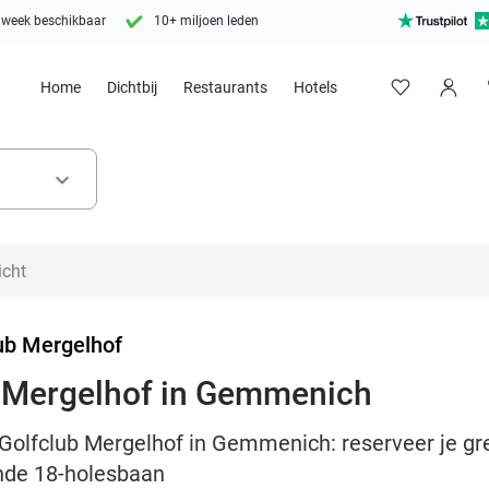
 week beschikbaar
10+ miljoen leden
Home
Dichtbij
Restaurants
Hotels
keyboard_arrow_down
ub Mergelhof
b Mergelhof in Gemmenich
j Golfclub Mergelhof in Gemmenich: reserveer je g
ende 18-holesbaan