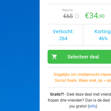
Regulier
€34
€65
,90
Verkocht:
Korting
264
46%
shopping_cart
Selecteer deal
navi
Dagelijks om middernacht nieuw
Social Deals. Wees snel, op = op
Gratis?!
- Deel deze deal met vrien
Kopen drie vrienden? Dan is de deal
jou gratis! (
info
)