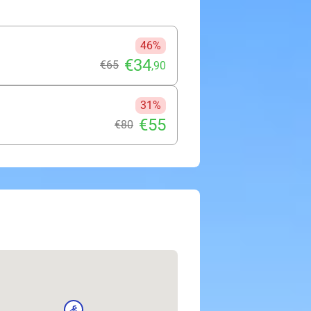
46%
€34
€65
,90
31%
€55
€80
sport