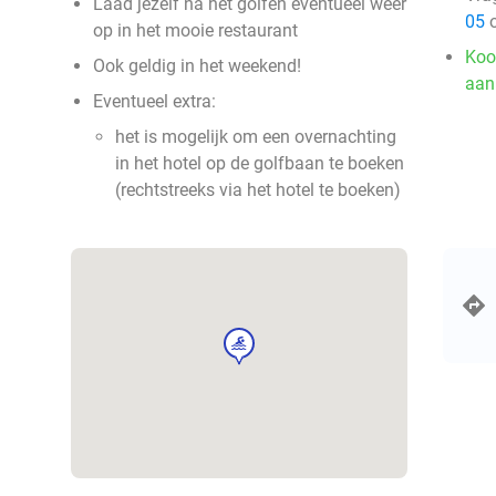
Laad jezelf na het golfen eventueel weer
05
o
op in het mooie restaurant
Koo
Ook geldig in het weekend!
aan
Eventueel extra:
het is mogelijk om een overnachting
in het hotel op de golfbaan te boeken
(rechtstreeks via het hotel te boeken)
sport