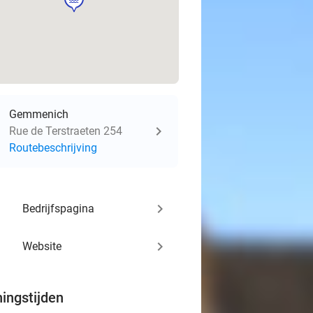
Gemmenich
Rue de Terstraeten 254
Routebeschrijving
keyboard_arrow_right
Bedrijfspagina
keyboard_arrow_right
Website
ingstijden