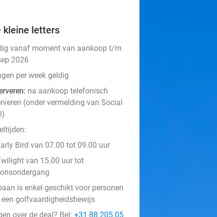
 kleine letters
dig vanaf moment van aankoop t/m
sep 2026
agen per week geldig
erveren:
na aankoop telefonisch
erveren (onder vermelding van Social
l)
ltijden:
arly Bird van 07.00 tot 09.00 uur
wilight van 15.00 uur tot
zonsondergang
baan is enkel geschikt voor personen
 een golfvaardigheidsbewijs
gen over de deal? Bel:
+31 88 205 05