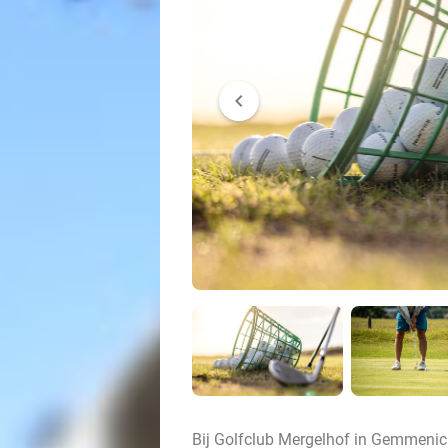
chevron_left
Bij Golfclub Mergelhof in Gemmenich 