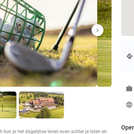
chevron_right
work
language
Open
kun je het dagelijkse leven even achter je laten en