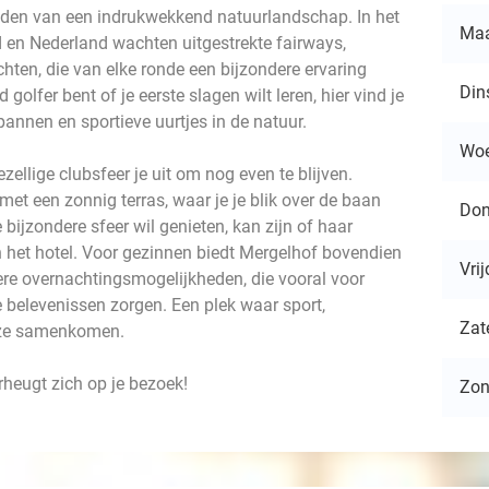
midden van een indrukwekkend natuurlandschap. In het
Ma
d en Nederland wachten uitgestrekte fairways,
chten, die van elke ronde een bijzondere ervaring
Din
olfer bent of je eerste slagen wilt leren, hier vind je
nnen en sportieve uurtjes in de natuur.
Wo
ellige clubsfeer je uit om nog even te blijven.
 met een zonnig terras, waar je je blik over de baan
Don
bijzondere sfeer wil genieten, kan zijn of haar
n het hotel. Voor gezinnen biedt Mergelhof bovendien
Vri
re overnachtingsmogelijkheden, die vooral voor
e belevenissen zorgen. Een plek waar sport,
Zat
jze samenkomen.
heugt zich op je bezoek!
Zo