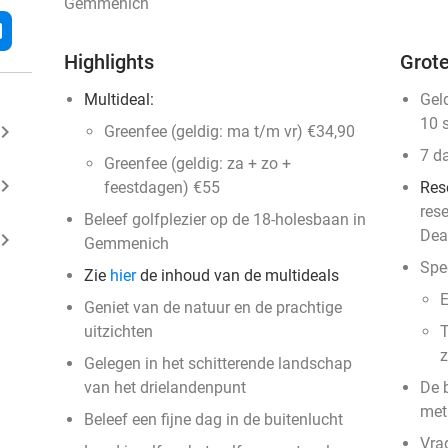
Gemmenich
l
Highlights
Grote
Multideal:
Gel
10 
ard_arrow_right
Greenfee (geldig: ma t/m vr) €34,90
7 d
Greenfee (geldig: za + zo +
ard_arrow_right
feestdagen) €55
Res
res
Beleef golfplezier op de 18-holesbaan in
Dea
ard_arrow_right
Gemmenich
Spee
Zie
hier
de inhoud van de multideals
E
Geniet van de natuur en de prachtige
uitzichten
T
Gelegen in het schitterende landschap
van het drielandenpunt
De 
met
Beleef een fijne dag in de buitenlucht
Vra