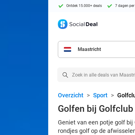
Ontdek 15.000+ deals
7 dagen per
Maastricht
Overzicht
>
Sport
>
Golfcl
Golfen bij Golfclu
Geniet van een potje golf bi
rondjes golf op de afwissel