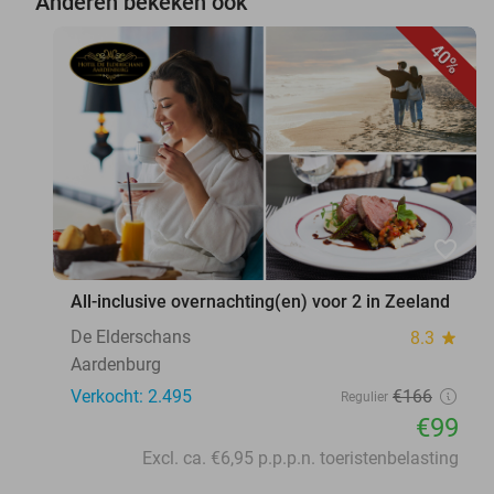
Anderen bekeken ook
40%
favorite_border
All-inclusive overnachting(en) voor 2 in Zeeland
De Elderschans
8.3
star
Aardenburg
Verkocht: 2.495
€166
Regulier
€99
Excl. ca. €6,95 p.p.p.n. toeristenbelasting