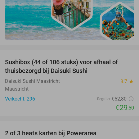
favorite_border
Sushibox (44 of 106 stuks) voor afhaal of
44%
thuisbezorgd bij Daisuki Sushi
Daisuki Sushi Maastricht
8.7
star
Maastricht
Verkocht: 296
€52
,80
Regulier
€29
,50
favorite_border
2 of 3 heats karten bij Powerarea
32%