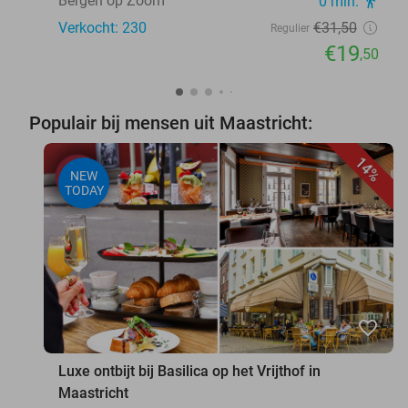
Bergen op Zoom
0 min.
directions_walk
Verkocht: 230
€31
,50
Regulier
€19
,50
Populair bij mensen uit Maastricht:
14%
NEW
TODAY
favorite_border
Luxe ontbijt bij Basilica op het Vrijthof in
Maastricht