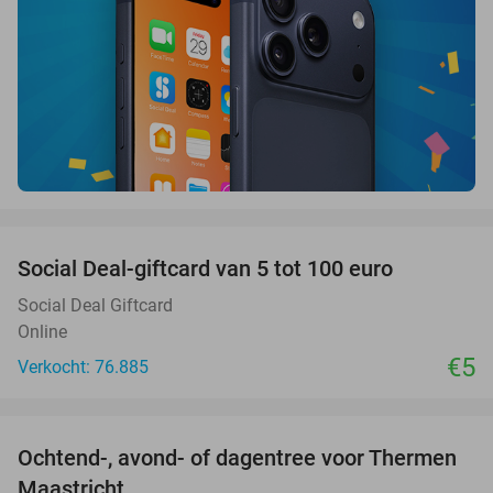
favorite_border
Social Deal-giftcard van 5 tot 100 euro
Social Deal Giftcard
Online
€5
Verkocht: 76.885
favorite_border
Ochtend-, avond- of dagentree voor Thermen
25%
Maastricht