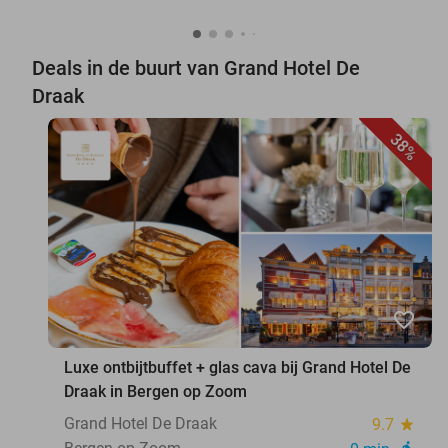
Deals in de buurt van Grand Hotel De
Draak
38%
favorite_border
Luxe ontbijtbuffet + glas cava bij Grand Hotel De
Draak in Bergen op Zoom
Grand Hotel De Draak
9.7
star