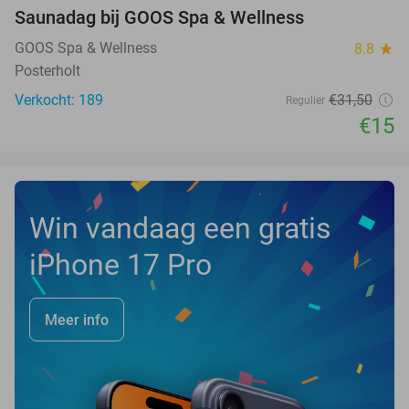
Saunadag bij GOOS Spa & Wellness
52%
GOOS Spa & Wellness
8.8
star
Posterholt
Verkocht: 189
€31
,50
Regulier
€15
Win vandaag een gratis
iPhone 17 Pro
Meer info