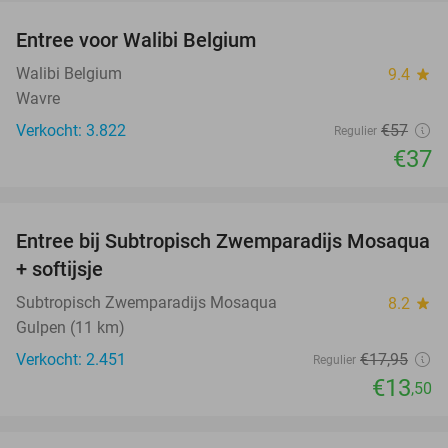
Entree voor Walibi Belgium
35%
Walibi Belgium
9.4
star
Wavre
Verkocht: 3.822
€57
Regulier
€37
favorite_border
Entree bij Subtropisch Zwemparadijs Mosaqua
25%
+ softijsje
Subtropisch Zwemparadijs Mosaqua
8.2
star
Gulpen (11 km)
Verkocht: 2.451
€17
,95
Regulier
€13
,50
favorite_border