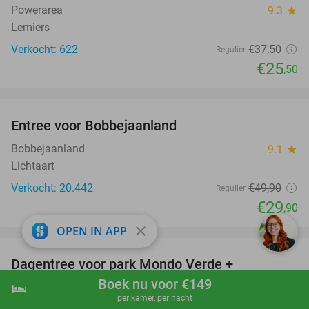
Powerarea
9.3
star
Lemiers
Verkocht: 622
€37
,50
Regulier
€25
,50
favorite_border
Entree voor Bobbejaanland
40%
Bobbejaanland
9.1
star
Lichtaart
Verkocht: 20.442
€49
,90
Regulier
€29
,90
favorite_border
close
OPEN IN APP
Dagentree voor park Mondo Verde +
25%
onbeperkt eten en drinken
Boek nu voor €149
hotel
shopping_cart
Boek nu
navigate_next
per kamer, per nacht
Mondo Verde
8.3
star