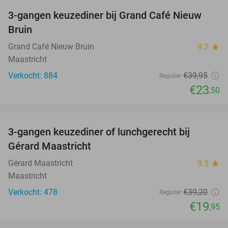
3-gangen keuzediner bij Grand Café Nieuw
41%
Bruin
Grand Café Nieuw Bruin
9.7
star
Maastricht
Verkocht: 884
€39
,95
Regulier
€23
,50
favorite_border
3-gangen keuzediner of lunchgerecht bij
49%
Gérard Maastricht
Gérard Maastricht
9.5
star
Maastricht
Verkocht: 478
€39
,20
Regulier
€19
,95
favorite_border