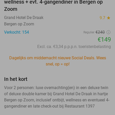
wellness + evt. 4-gangendiner in Bergen op
Zoom
Grand Hotel De Draak
9.7
star
Bergen op Zoom
Verkocht: 154
€240
Regulier
€149
Excl. ca. €3,34 p.p.p.n. toeristenbelasting
Dagelijks om middernacht nieuwe Social Deals. Wees
snel, op = op!
In het kort
Voor 2 personen: luxe overnachting(en) in een deluxe twin
of deluxe double kamer bij Grand Hotel De Draak in hartje
Bergen op Zoom, inclusief ontbijt, wellness en eventueel 4-
gangendiner en late check-out bij Restaurant 1397