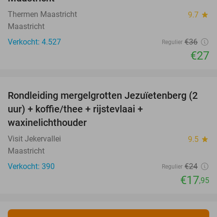
Thermen Maastricht
9.7
star
Maastricht
Verkocht: 4.527
€36
Regulier
€27
favorite_border
Rondleiding mergelgrotten Jezuïetenberg (2
25%
uur) + koffie/thee + rijstevlaai +
waxinelichthouder
Visit Jekervallei
9.5
star
Maastricht
Verkocht: 390
€24
Regulier
€17
,95