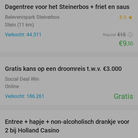
Dagentree voor het Steinerbos + friet en saus
37%
Belevenispark Steinerbos
8.9
star
Stein (11 km)
Verkocht: 44.311
€15
Regulier
€9
,50
favorite_border
Gratis kans op een droomreis t.w.v. €3.000
Social Deal Win
Online
Gratis
Verkocht: 186.261
favorite_border
Entree + hapje + non-alcoholisch drankje voor
52%
2 bij Holland Casino