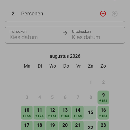
remove_circle_outline
add_circle_outline
2
Personen
Inchecken
Uitchecken
Kies datum
Kies datum
augustus 2026
Ma
Di
Wo
Do
Vr
Za
Zo
1
2
9
3
4
5
6
7
8
€154
10
11
12
13
14
16
15
€164
€174
€174
€164
€164
€154
17
18
19
20
21
23
22