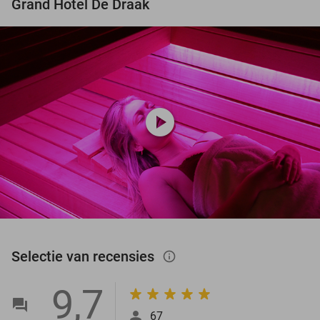
Grand Hotel De Draak
play_circle
Selectie van recensies
info_outlined
9,7
67