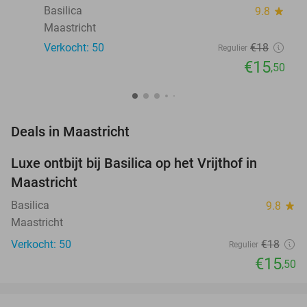
Basilica
9.8
star
Maastricht
Verkocht: 50
€18
Regulier
€15
,50
favorite_border
Deals in Maastricht
Luxe ontbijt bij Basilica op het Vrijthof in
14%
NEW
Maastricht
TODAY
Basilica
9.8
star
Maastricht
Verkocht: 50
€18
Regulier
€15
,50
favorite_border