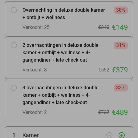
Overnachting in deluxe double kamer
38%
+ ontbijt + wellness
€149
Verkocht: 25
€240
2 overnachtingen in deluxe double
31%
kamer + ontbijt + wellness + 4-
gangendiner + late check-out
€379
Verkocht: 8
€552
3 overnachtingen in deluxe double
33%
kamer + ontbijt + wellness + 4-
gangendiner + late check-out
€489
Verkocht: 2
€727
remove_circle_outline
add_circle_outline
1
Kamer