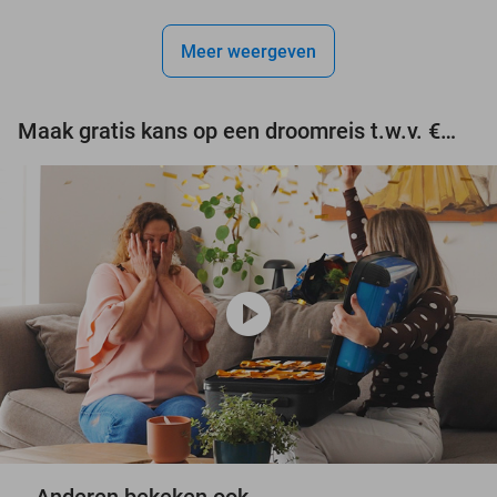
Meer weergeven
Maak gratis kans op een droomreis t.w.v. €3.000!
play_circle
Anderen bekeken ook