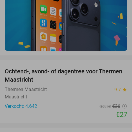
favorite_border
Ochtend-, avond- of dagentree voor Thermen
25%
Maastricht
Thermen Maastricht
9.7
star
Maastricht
Verkocht: 4.642
€36
Regulier
€27
favorite_border