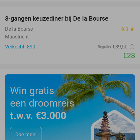
favorite_border
3-gangen keuzediner bij De la Bourse
29%
De la Bourse
9.3
star
Maastricht
Verkocht: 890
€39
,50
Regulier
€28
Win gratis
een droomreis
t.w.v. €3.000
Doe mee!