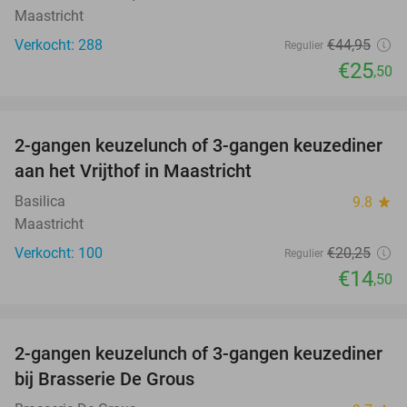
Maastricht
Verkocht: 288
€44
,95
Regulier
€25
,50
favorite_border
2-gangen keuzelunch of 3-gangen keuzediner
28%
aan het Vrijthof in Maastricht
Basilica
9.8
star
Maastricht
Verkocht: 100
€20
,25
Regulier
€14
,50
favorite_border
2-gangen keuzelunch of 3-gangen keuzediner
30%
bij Brasserie De Grous