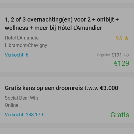
favorite_border
1, 2 of 3 overnachting(en) voor 2 + ontbijt +
32%
NEW
wellness + meer bij Hôtel L'Amandier
TODAY
Hôtel L'Amandier
9.9
star
Libramont-Chevigny
Verkocht: 6
€191
Regulier
€129
favorite_border
Gratis kans op een droomreis t.w.v. €3.000
Social Deal Win
Online
Gratis
Verkocht: 188.179
favorite_border