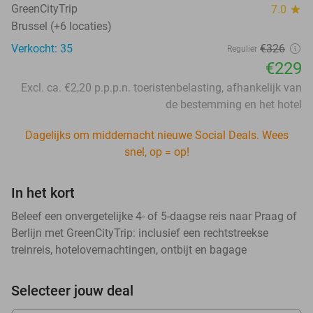
GreenCityTrip
7.0
star
Brussel (+6 locaties)
Verkocht: 35
€326
Regulier
€229
Excl. ca. €2,20 p.p.p.n. toeristenbelasting, afhankelijk van
de bestemming en het hotel
Dagelijks om middernacht nieuwe Social Deals. Wees
snel, op = op!
In het kort
Beleef een onvergetelijke 4- of 5-daagse reis naar Praag of
Berlijn met GreenCityTrip: inclusief een rechtstreekse
treinreis, hotelovernachtingen, ontbijt en bagage
Selecteer jouw deal