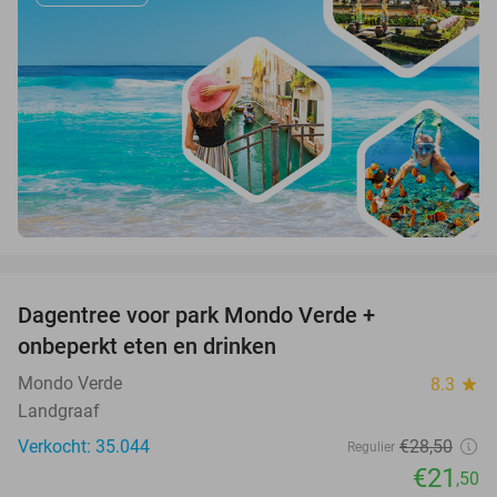
favorite_border
Dagentree voor park Mondo Verde +
25%
onbeperkt eten en drinken
Mondo Verde
8.3
star
Landgraaf
Verkocht: 35.044
€28
,50
Regulier
€21
,50