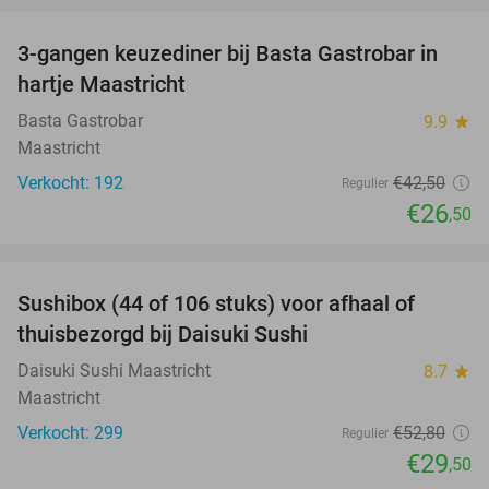
3-gangen keuzediner bij Basta Gastrobar in
38%
hartje Maastricht
Basta Gastrobar
9.9
star
Maastricht
Verkocht: 192
€42
,50
Regulier
€26
,50
favorite_border
Sushibox (44 of 106 stuks) voor afhaal of
44%
thuisbezorgd bij Daisuki Sushi
Daisuki Sushi Maastricht
8.7
star
Maastricht
Verkocht: 299
€52
,80
Regulier
€29
,50