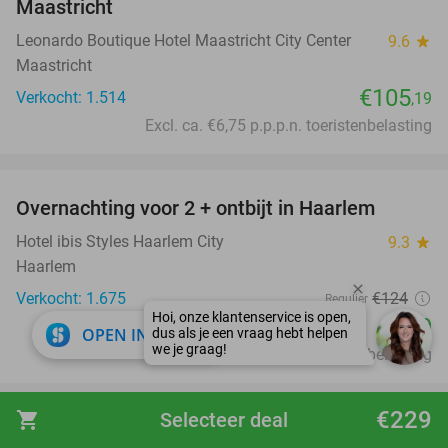
Maastricht
Leonardo Boutique Hotel Maastricht City Center
9.6
star
Maastricht
€105
Verkocht: 1.514
,19
Excl. ca. €6,75 p.p.p.n. toeristenbelasting
favorite_border
Overnachting voor 2 + ontbijt in Haarlem
20%
Hotel ibis Styles Haarlem City
9.3
star
Haarlem
Verkocht: 1.675
€124
Regulier
€99
close
OPEN IN APP
Excl. ca. €6 p.p.p.n. toeristenbelasting
favorite_border
€229
shopping_cart
Selecteer deal
Overnachting voor 2 + evt. ontbijt en 3-