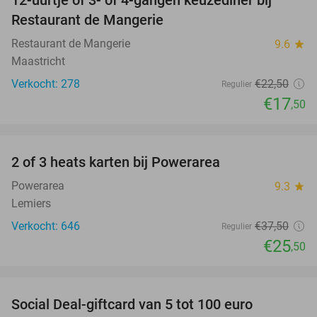
22%
Restaurant de Mangerie
Restaurant de Mangerie
9.6
star
Maastricht
Verkocht: 278
€22
,50
Regulier
€17
,50
favorite_border
2 of 3 heats karten bij Powerarea
32%
Powerarea
9.3
star
Lemiers
Verkocht: 646
€37
,50
Regulier
€25
,50
favorite_border
Social Deal-giftcard van 5 tot 100 euro