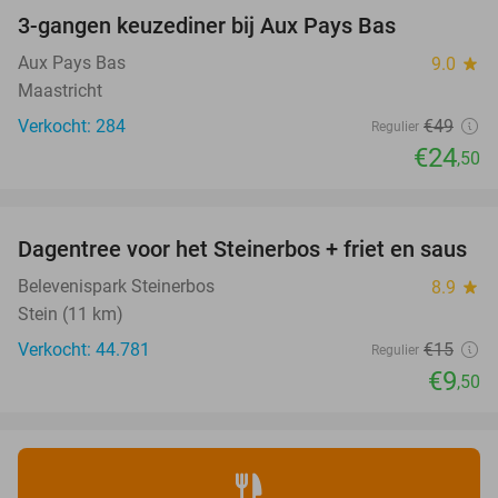
3-gangen keuzediner bij Aux Pays Bas
50%
Aux Pays Bas
9.0
star
Maastricht
Verkocht: 284
€49
Regulier
€24
,50
favorite_border
Dagentree voor het Steinerbos + friet en saus
37%
Belevenispark Steinerbos
8.9
star
Stein (11 km)
Verkocht: 44.781
€15
Regulier
€9
,50