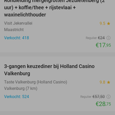
Rondleiding mergelgrotten Jezuïetenberg (2
25%
uur) + koffie/thee + rijstevlaai +
waxinelichthouder
Visit Jekervallei
9.5
star
Maastricht
Verkocht: 418
€24
Regulier
€17
,95
favorite_border
3-gangen keuzediner bij Holland Casino
50%
Valkenburg
Taste Valkenburg (Holland Casino)
9.8
star
Valkenburg (7 km)
Verkocht: 524
€57
,50
Regulier
€28
,75
favorite_border