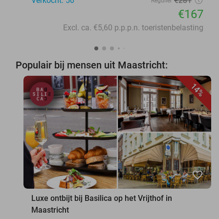
Verkocht: 50
€281
Regulier
€167
Excl. ca. €5,60 p.p.p.n. toeristenbelasting
Populair bij mensen uit Maastricht:
14%
favorite_border
Luxe ontbijt bij Basilica op het Vrijthof in
Maastricht