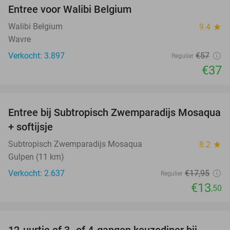
Entree voor Walibi Belgium
35%
Walibi Belgium
9.4
star
Wavre
Verkocht: 3.897
€57
Regulier
€37
favorite_border
Entree bij Subtropisch Zwemparadijs Mosaqua
25%
+ softijsje
Subtropisch Zwemparadijs Mosaqua
8.2
star
Gulpen (11 km)
Verkocht: 2.637
€17
,95
Regulier
€13
,50
favorite_border
12-uurtje of 3- of 4-gangen keuzediner bij