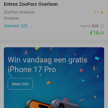
Entree ZooParc Overloon
34%
NEW
TODAY
ZooParc Overloon
9.7
star
Overloon
Verkocht: 525
€25
Regulier
€16
,50
Win vandaag een gratis
iPhone 17 Pro
Meer info