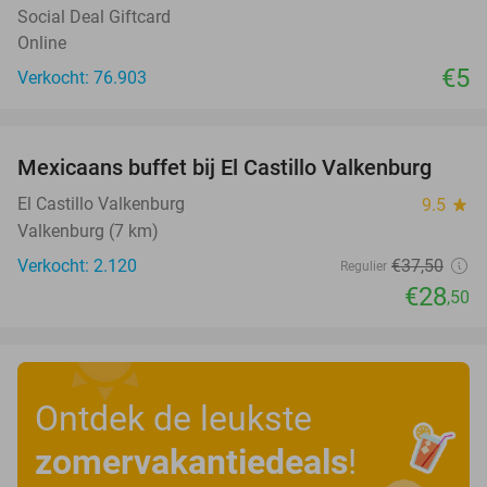
Social Deal Giftcard
Online
€5
Verkocht: 76.903
favorite_border
Mexicaans buffet bij El Castillo Valkenburg
24%
El Castillo Valkenburg
9.5
star
Valkenburg (7 km)
Verkocht: 2.120
€37
,50
Regulier
€28
,50
Ontdek de leukste
zomervakantiedeals
!