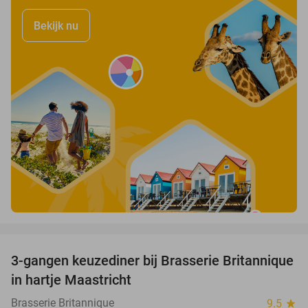
Bekijk nu
favorite_border
3-gangen keuzediner bij Brasserie Britannique
43%
in hartje Maastricht
Brasserie Britannique
9.5
star