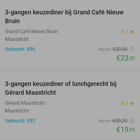
3-gangen keuzediner bij Grand Café Nieuw
41%
Bruin
Grand Café Nieuw Bruin
9.7
star
Maastricht
Verkocht: 896
€39
,95
Regulier
€23
,50
favorite_border
3-gangen keuzediner of lunchgerecht bij
49%
Gérard Maastricht
Gérard Maastricht
9.5
star
Maastricht
Verkocht: 492
€39
,20
Regulier
€19
,95
favorite_border