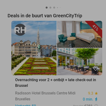
Deals in de buurt van GreenCityTrip
41%
favorite_border
Overnachting voor 2 + ontbijt + late check-out in
Brussel
Radisson Hotel Brussels Centre Midi
9.3
star
Bruxelles
0 min.
directions_walk