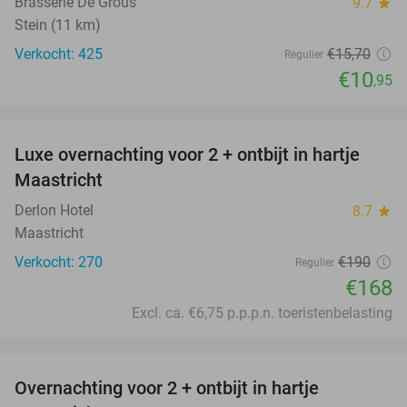
Brasserie De Grous
9.7
star
Stein (11 km)
Verkocht: 425
€15
,70
Regulier
€10
,95
favorite_border
Luxe overnachting voor 2 + ontbijt in hartje
12%
Maastricht
Derlon Hotel
8.7
star
Maastricht
Verkocht: 270
€190
Regulier
€168
Excl. ca. €6,75 p.p.p.n. toeristenbelasting
favorite_border
Overnachting voor 2 + ontbijt in hartje