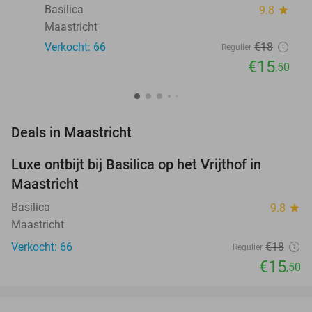
Basilica
9.8
star
Maastricht
Verkocht: 66
€18
Regulier
€15
,50
favorite_border
Deals in Maastricht
Luxe ontbijt bij Basilica op het Vrijthof in
14%
Maastricht
Basilica
9.8
star
Maastricht
Verkocht: 66
€18
Regulier
€15
,50
favorite_border