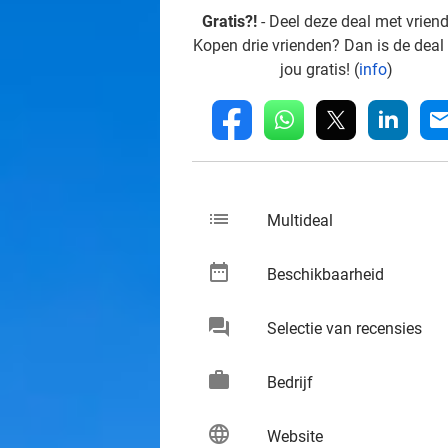
Gratis?!
- Deel deze deal met vrien
Kopen drie vrienden? Dan is de deal
jou gratis! (
info
)
whatsapp
linkedin
fb
mai
list
keybo
Multideal
date_range
keybo
Beschikbaarheid
chat
keybo
Selectie van recensies
work
keybo
Bedrijf
language
keybo
Website