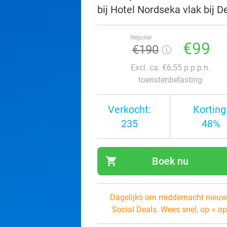
bij Hotel Nordseka vlak bij 
Regulier
€99
€190
Excl. ca. €6,55 p.p.p.n.
toeristenbelasting
Verkocht:
Korting
235
48%
shopping_cart
Boek nu
navi
Dagelijks om middernacht nieuw
Social Deals. Wees snel, op = op