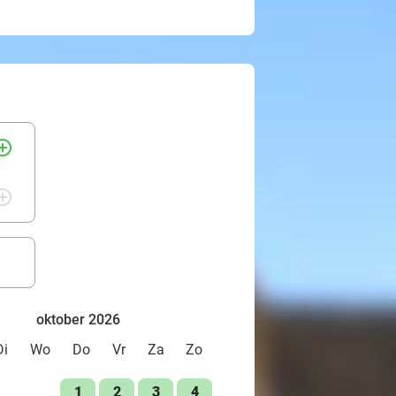
rcle_outline
rcle_outline
oktober 2026
Di
Wo
Do
Vr
Za
Zo
1
2
3
4