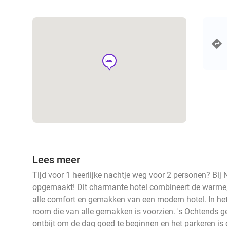
hotel
Lees meer
Tijd voor 1 heerlijke nachtje weg voor 2 personen? Bij 
opgemaakt! Dit charmante hotel combineert de warme,
alle comfort en gemakken van een modern hotel. In het h
room die van alle gemakken is voorzien. 's Ochtends ge
ontbijt om de dag goed te beginnen en het parkeren is