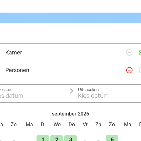
remove_circle_outline
add_ci
Kamer
remove_circle_outline
add_ci
Personen
hecken
Uitchecken
es datum
Kies datum
september 2026
Za
Zo
Ma
Di
Wo
Do
Vr
Za
Zo
Ma
1
2
3
6