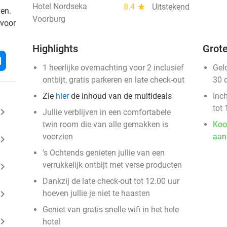
Hotel Nordseka
8.4
star
Uitstekend
den.
Voorburg
 voor
Highlights
Grote
l
1 heerlijke overnachting voor 2 inclusief
Gel
ontbijt, gratis parkeren en late check-out
30 
Zie
hier
de inhoud van de multideals
Inc
tot 
ard_arrow_right
Jullie verblijven in een comfortabele
twin room die van alle gemakken is
Koo
voorzien
aan
ard_arrow_right
's Ochtends genieten jullie van een
verrukkelijk ontbijt met verse producten
ard_arrow_right
Dankzij de late check-out tot 12.00 uur
ard_arrow_right
hoeven jullie je niet te haasten
Geniet van gratis snelle wifi in het hele
ard_arrow_right
hotel