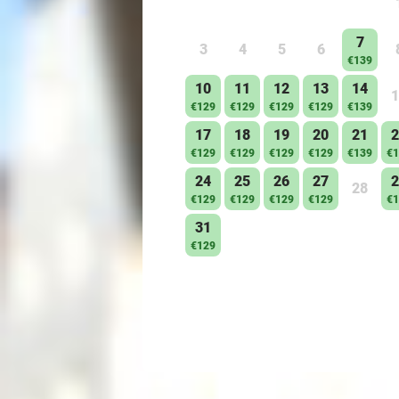
7
3
4
5
6
€139
10
11
12
13
14
1
€129
€129
€129
€129
€139
17
18
19
20
21
2
€129
€129
€129
€129
€139
€1
24
25
26
27
2
28
€129
€129
€129
€129
€1
31
€129