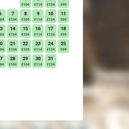
€104
€114
€124
€99
6
7
8
9
10
11
04
€104
€104
€114
€124
€99
3
14
15
16
17
18
04
€104
€104
€114
€124
€99
0
21
22
23
24
25
04
€104
€104
€114
€124
€99
7
28
29
30
31
04
€104
€104
€114
€124