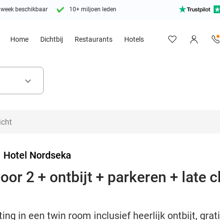
 week beschikbaar
10+ miljoen leden
Home
Dichtbij
Restaurants
Hotels
keyboard_arrow_down
>
Hotel Nordseka
or 2 + ontbijt + parkeren + late 
ng in een twin room inclusief heerlijk ontbijt, grat