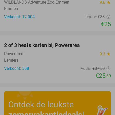
WILDLANDS Adventure Zoo Emmen
9.6
star
Emmen
Verkocht: 17.004
€33
Regulier
€25
favorite_border
2 of 3 heats karten bij Powerarea
32%
Powerarea
9.3
star
Lemiers
Verkocht: 568
€37
,50
Regulier
€25
,50
Ontdek de leukste
zomervakantiedeals
!