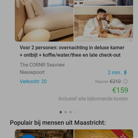
favorite_border
Voor 2 personen: overnachting in deluxe kamer
+ ontbijt + koffie/water/thee en late check-out
The CORNR Seaview
Nieuwpoort
2 min.
directions_walk
Verkocht: 20
€210
Regulier
€159
Inclusief alle bijkomende kosten
Populair bij mensen uit Maastricht: