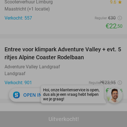
Scooterverhuur Limburg
9.6
star
Maastricht (+1 locatie)
Verkocht: 557
€30
Regulier
€22
,50
favorite_border
Entree voor klimpark Adventure Valley + evt. 5
17%
ritjes Alpine Coaster Rodelbaan
Adventure Valley Landgraaf
Landgraaf
Verkocht: 901
€23
,95
Regulier
€19
,95
close
OPEN IN APP
favorite_border
Entree bij Subtropisch Zwemparadijs Mosaqua
25%
Uitverkocht!
+ softijsje