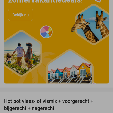
Bekijk nu
favorite_border
Hot pot vlees- of vismix + voorgerecht +
32%
bijgerecht + nagerecht