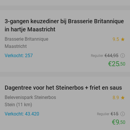
favorite_border
3-gangen keuzediner bij Brasserie Britannique
43%
in hartje Maastricht
Brasserie Britannique
9.5
star
Maastricht
Verkocht: 257
€44
,95
Regulier
€25
,50
favorite_border
Dagentree voor het Steinerbos + friet en saus
37%
Belevenispark Steinerbos
8.9
star
Stein (11 km)
Verkocht: 43.420
€15
Regulier
€9
,50