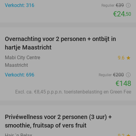
Verkocht: 316
€39
Regulier
€24
,50
favorite_border
Overnachting voor 2 personen + ontbijt in
26%
hartje Maastricht
Mabi City Centre
9.6
star
Maastricht
Verkocht: 696
€200
Regulier
€148
Excl. ca. €8,45 p.p.p.n. toeristenbelasting en Green Fee
favorite_border
Privéwellness voor 2 personen (3 uur) +
49%
smoothie, fruitsap of vers fruit
Hair ´n Relax
9.2
star