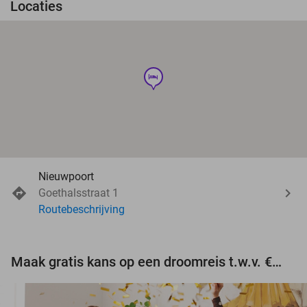
Locaties
hotel
Nieuwpoort
Goethalsstraat 1
Routebeschrijving
Maak gratis kans op een droomreis t.w.v. €3.000!