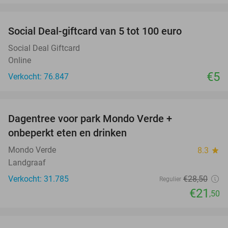
favorite_border
Social Deal-giftcard van 5 tot 100 euro
Social Deal Giftcard
Online
€5
Verkocht: 76.847
favorite_border
Dagentree voor park Mondo Verde +
25%
onbeperkt eten en drinken
Mondo Verde
8.3
star
Landgraaf
Verkocht: 31.785
€28
,50
Regulier
€21
,50
favorite_border