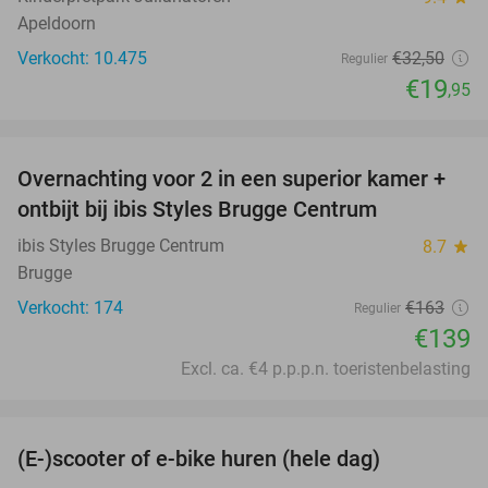
Apeldoorn
Verkocht: 10.475
€32
,50
Regulier
€19
,95
favorite_border
Overnachting voor 2 in een superior kamer +
15%
ontbijt bij ibis Styles Brugge Centrum
ibis Styles Brugge Centrum
8.7
star
Brugge
Verkocht: 174
€163
Regulier
€139
Excl. ca. €4 p.p.p.n. toeristenbelasting
favorite_border
(E-)scooter of e-bike huren (hele dag)
25%