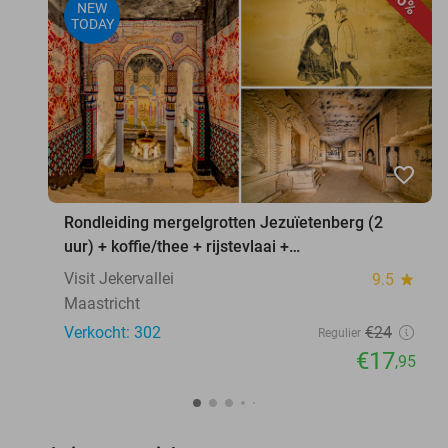
25%
NEW
TODAY
favorite_border
Rondleiding mergelgrotten Jezuïetenberg (2
uur) + koffie/thee + rijstevlaai +
waxinelichthouder
Visit Jekervallei
9.5
star
Maastricht
Verkocht: 302
€24
Regulier
€17
,95