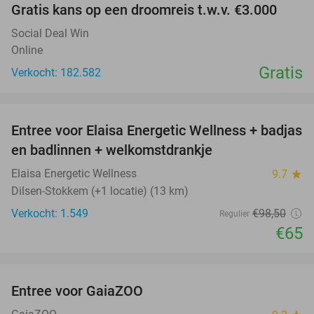
Gratis kans op een droomreis t.w.v. €3.000
Social Deal Win
Online
Gratis
Verkocht: 182.582
favorite_border
Entree voor Elaisa Energetic Wellness + badjas
34%
en badlinnen + welkomstdrankje
Elaisa Energetic Wellness
9.7
star
Dilsen-Stokkem (+1 locatie) (13 km)
Verkocht: 1.549
€98
,50
Regulier
€65
favorite_border
Entree voor GaiaZOO
14%