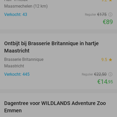
Maasmechelen (12 km)
Verkocht: 43
€175
Regulier
€89
favorite_border
Ontbijt bij Brasserie Britannique in hartje
34%
Maastricht
Brasserie Britannique
9.5
star
Maastricht
Verkocht: 445
€22
,50
Regulier
€14
,95
favorite_border
Dagentree voor WILDLANDS Adventure Zoo
24%
Emmen