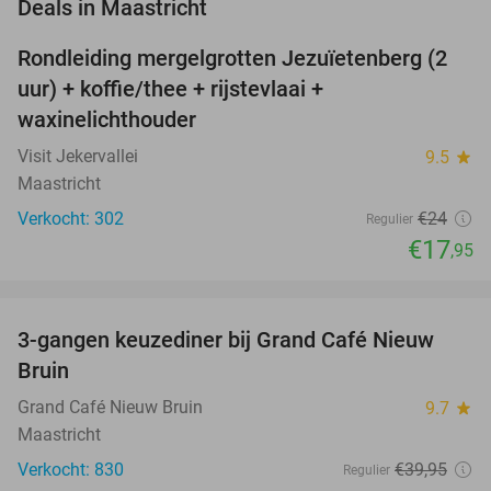
favorite_border
Deals in Maastricht
Rondleiding mergelgrotten Jezuïetenberg (2
25%
NEW
uur) + koffie/thee + rijstevlaai +
TODAY
waxinelichthouder
Visit Jekervallei
9.5
star
Maastricht
Verkocht: 302
€24
Regulier
€17
,95
favorite_border
3-gangen keuzediner bij Grand Café Nieuw
41%
Bruin
Grand Café Nieuw Bruin
9.7
star
Maastricht
Verkocht: 830
€39
,95
Regulier