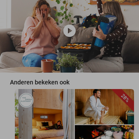
play_circle
Anderen bekeken ook
28%