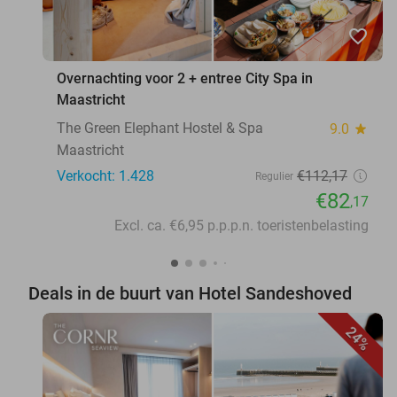
favorite_border
Overnachting voor 2 + entree City Spa in
Maastricht
The Green Elephant Hostel & Spa
9.0
star
Maastricht
Verkocht: 1.428
€112
,17
Regulier
€82
,17
Excl. ca. €6,95 p.p.p.n. toeristenbelasting
Deals in de buurt van Hotel Sandeshoved
24%