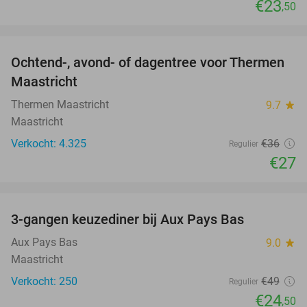
€23
,50
favorite_border
Ochtend-, avond- of dagentree voor Thermen
25%
Maastricht
Thermen Maastricht
9.7
star
Maastricht
Verkocht: 4.325
€36
Regulier
€27
favorite_border
3-gangen keuzediner bij Aux Pays Bas
50%
Aux Pays Bas
9.0
star
Maastricht
Verkocht: 250
€49
Regulier
€24
,50