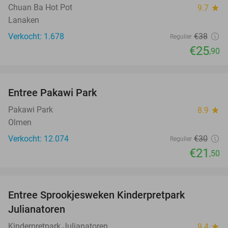
Chuan Ba Hot Pot
9.7
star
Lanaken
Verkocht: 1.678
€38
Regulier
€25
,90
favorite_border
Entree Pakawi Park
28%
Pakawi Park
8.9
star
Olmen
Verkocht: 12.074
€30
Regulier
€21
,50
favorite_border
Entree Sprookjesweken Kinderpretpark
39%
Julianatoren
Kinderpretpark Julianatoren
9.4
star