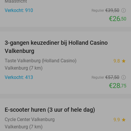
Maastricht
Verkocht: 910
€39
,50
Regulier
€26
,50
favorite_border
3-gangen keuzediner bij Holland Casino
50%
Valkenburg
Taste Valkenburg (Holland Casino)
9.8
star
Valkenburg (7 km)
Verkocht: 413
€57
,50
Regulier
€28
,75
favorite_border
E-scooter huren (3 uur of hele dag)
37%
Cycle Center Valkenburg
9.9
star
Valkenburg (7 km)