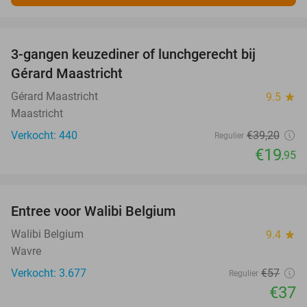
favorite_border
3-gangen keuzediner of lunchgerecht bij
49%
Gérard Maastricht
Gérard Maastricht
9.5
star
Maastricht
Verkocht: 440
€39
,20
Regulier
€19
,95
favorite_border
Entree voor Walibi Belgium
35%
Walibi Belgium
9.4
star
Wavre
Verkocht: 3.677
€57
Regulier
€37