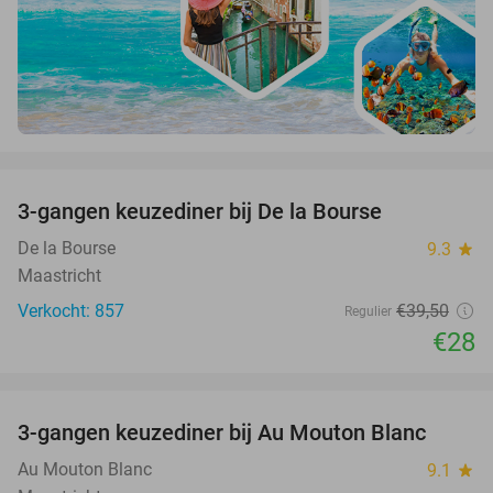
favorite_border
3-gangen keuzediner bij De la Bourse
29%
De la Bourse
9.3
star
Maastricht
Verkocht: 857
€39
,50
Regulier
€28
favorite_border
3-gangen keuzediner bij Au Mouton Blanc
33%
Au Mouton Blanc
9.1
star