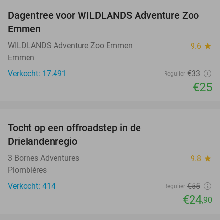
Dagentree voor WILDLANDS Adventure Zoo
24%
Emmen
WILDLANDS Adventure Zoo Emmen
9.6
star
Emmen
Verkocht: 17.491
€33
Regulier
€25
favorite_border
Tocht op een offroadstep in de
55%
Drielandenregio
3 Bornes Adventures
9.8
star
Plombières
Verkocht: 414
€55
Regulier
€24
,90
favorite_border