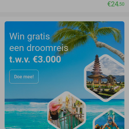
€24
,50
Win gratis
een droomreis
t.w.v. €3.000
Doe mee!