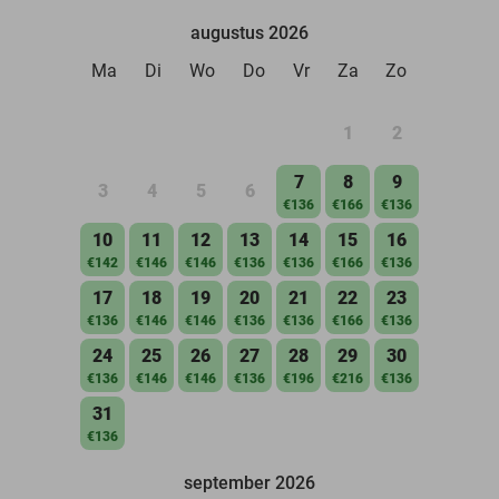
augustus 2026
Ma
Di
Wo
Do
Vr
Za
Zo
1
2
7
8
9
3
4
5
6
€136
€166
€136
10
11
12
13
14
15
16
€142
€146
€146
€136
€136
€166
€136
17
18
19
20
21
22
23
€136
€146
€146
€136
€136
€166
€136
24
25
26
27
28
29
30
€136
€146
€146
€136
€196
€216
€136
31
€136
september 2026