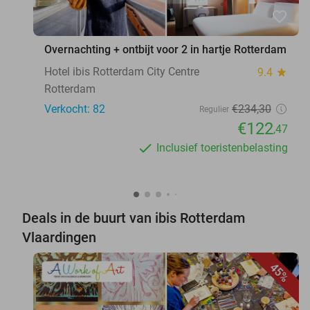
favorite_border
Overnachting + ontbijt voor 2 in hartje Rotterdam
Hotel ibis Rotterdam City Centre
9.4
star
Rotterdam
Verkocht: 82
€234
,30
Regulier
€122
,47
Inclusief toeristenbelasting
Deals in de buurt van ibis Rotterdam
Vlaardingen
45%