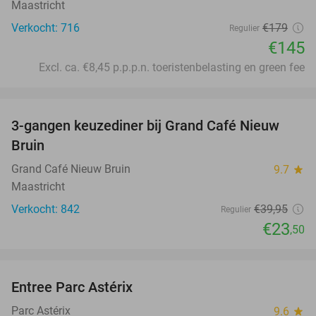
Maastricht
Verkocht: 716
€179
Regulier
€145
Excl. ca. €8,45 p.p.p.n. toeristenbelasting en green fee
favorite_border
3-gangen keuzediner bij Grand Café Nieuw
41%
Bruin
Grand Café Nieuw Bruin
9.7
star
Maastricht
Verkocht: 842
€39
,95
Regulier
€23
,50
favorite_border
Entree Parc Astérix
30%
Parc Astérix
9.6
star