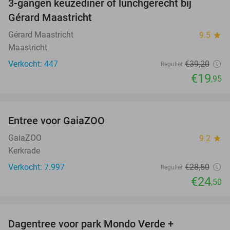
3-gangen keuzediner of lunchgerecht bij
49%
Gérard Maastricht
Gérard Maastricht
9.5
star
Maastricht
Verkocht: 447
€39
,20
Regulier
€19
,95
favorite_border
Entree voor GaiaZOO
14%
GaiaZOO
9.2
star
Kerkrade
Verkocht: 7.997
€28
,50
Regulier
€24
,50
favorite_border
Dagentree voor park Mondo Verde +
25%