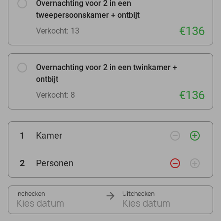
Overnachting voor 2 in een
tweepersoonskamer + ontbijt
€136
Verkocht: 13
Overnachting voor 2 in een twinkamer +
ontbijt
€136
Verkocht: 8
remove_circle_outline
add_circle_outline
1
Kamer
remove_circle_outline
add_circle_outline
2
Personen
Inchecken
Uitchecken
Kies datum
Kies datum