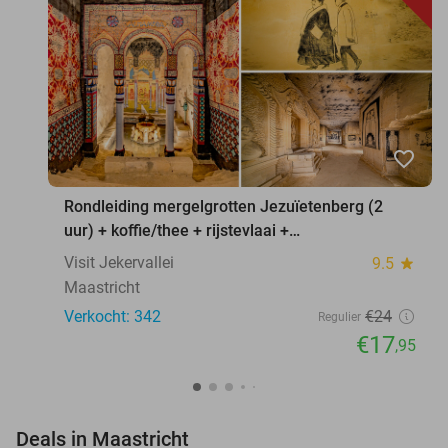
favorite_border
Rondleiding mergelgrotten Jezuïetenberg (2
uur) + koffie/thee + rijstevlaai +
waxinelichthouder
Visit Jekervallei
9.5
star
Maastricht
Verkocht: 342
€24
Regulier
€17
,95
favorite_border
Deals in Maastricht