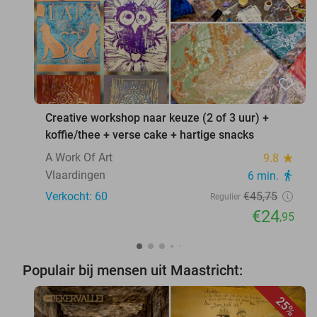
favorite_border
Creative workshop naar keuze (2 of 3 uur) +
koffie/thee + verse cake + hartige snacks
A Work Of Art
9.8
star
Vlaardingen
6 min.
directions_walk
Verkocht: 60
€45
,75
Regulier
€24
,95
Populair bij mensen uit Maastricht:
25%