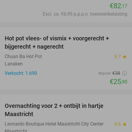
€82
,17
Excl. ca. €6,95 p.p.p.n. toeristenbelasting
favorite_border
Hot pot vlees- of vismix + voorgerecht +
32%
bijgerecht + nagerecht
Chuan Ba Hot Pot
9.7
star
Lanaken
Verkocht: 1.690
€38
Regulier
€25
,90
favorite_border
Overnachting voor 2 + ontbijt in hartje
Maastricht
Leonardo Boutique Hotel Maastricht City Center
9.6
star
Maastricht