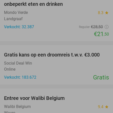
onbeperkt eten en drinken
Mondo Verde
8.3
star
Landgraaf
Verkocht: 32.387
€28
,50
Regulier
€21
,50
favorite_border
Gratis kans op een droomreis t.w.v. €3.000
Social Deal Win
Online
Gratis
Verkocht: 183.672
favorite_border
Entree voor Walibi Belgium
35%
Walibi Belgium
9.4
star
Wavre