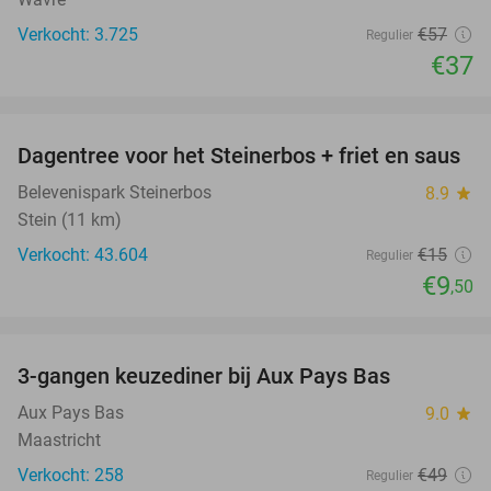
Verkocht: 3.725
€57
Regulier
€37
favorite_border
Dagentree voor het Steinerbos + friet en saus
37%
Belevenispark Steinerbos
8.9
star
Stein (11 km)
Verkocht: 43.604
€15
Regulier
€9
,50
favorite_border
3-gangen keuzediner bij Aux Pays Bas
50%
Aux Pays Bas
9.0
star
Maastricht
Verkocht: 258
€49
Regulier