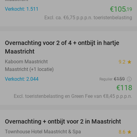
€105
Verkocht: 1.511
,19
Excl. ca. €6,75 p.p.p.n. toeristenbelasting
favorite_border
Overnachting voor 2 of 4 + ontbijt in hartje
26%
Maastricht
Kaboom Maastricht
9.2
star
Maastricht (+1 locatie)
Verkocht: 2.044
€159
Regulier
€118
Excl. toeristenbelasting en Green Fee van €8,45 p.p.p.n.
favorite_border
Overnachting + ontbijt voor 2 in Maastricht
19%
Townhouse Hotel Maastricht & Spa
8.6
star