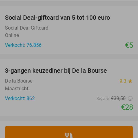
favorite_border
Social Deal-giftcard van 5 tot 100 euro
Social Deal Giftcard
Online
€5
Verkocht: 76.856
favorite_border
3-gangen keuzediner bij De la Bourse
29%
De la Bourse
9.3
star
Maastricht
Verkocht: 862
€39
,50
Regulier
€28