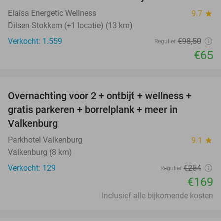
Elaisa Energetic Wellness
9.7
star
Dilsen-Stokkem (+1 locatie) (13 km)
Verkocht: 1.559
€98
,50
Regulier
€65
favorite_border
Overnachting voor 2 + ontbijt + wellness +
33%
gratis parkeren + borrelplank + meer in
Valkenburg
Parkhotel Valkenburg
9.1
star
Valkenburg (8 km)
Verkocht: 129
€254
Regulier
€169
Inclusief alle bijkomende kosten
favorite_border