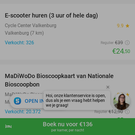
favorite_border
E-scooter huren (3 uur of hele dag)
37%
Cycle Center Valkenburg
9.9
star
Valkenburg (7 km)
Verkocht: 326
€39
Regulier
€24
,50
favorite_border
MaDiWoDo Bioscoopkaart van Nationale
31%
Bioscoopbon
MaDiWoDo Bioscoopkaart
8.8
star
close
OPEN IN APP
Maastricht
Verkocht: 20.372
€12
,90
Regulier
€8
,95
Boek nu voor €136
hotel
shopping_cart
Boek nu
navigate_next
favorite_border
per kamer, per nacht