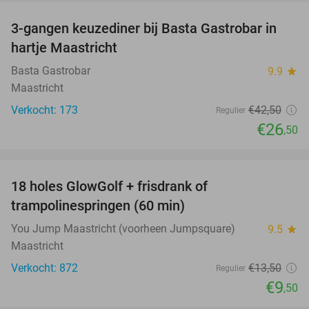
3-gangen keuzediner bij Basta Gastrobar in
38%
hartje Maastricht
Basta Gastrobar
9.9
star
Maastricht
Verkocht: 173
€42
,50
Regulier
€26
,50
favorite_border
18 holes GlowGolf + frisdrank of
30%
trampolinespringen (60 min)
You Jump Maastricht (voorheen Jumpsquare)
9.5
star
Maastricht
Verkocht: 872
€13
,50
Regulier
€9
,50