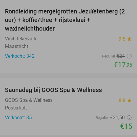
Rondleiding mergelgrotten Jezuïetenberg (2
25%
uur) + koffie/thee + rijstevlaai +
waxinelichthouder
Visit Jekervallei
9.5
star
Maastricht
Verkocht: 342
€24
Regulier
€17
,95
favorite_border
Saunadag bij GOOS Spa & Wellness
52%
NEW
TODAY
GOOS Spa & Wellness
8.8
star
Posterholt
Verkocht: 35
€31
,50
Regulier
€15
favorite_border