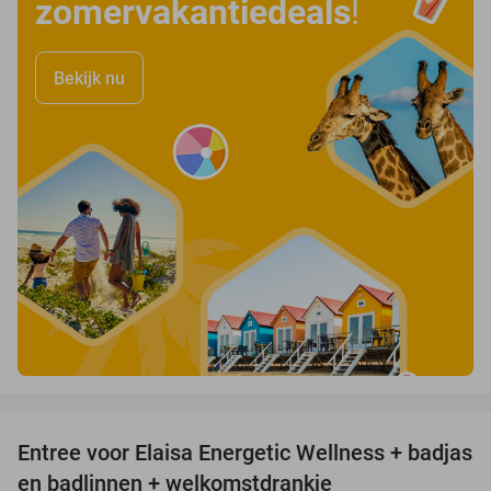
zomervakantiedeals
!
Bekijk nu
favorite_border
Entree voor Elaisa Energetic Wellness + badjas
34%
en badlinnen + welkomstdrankje