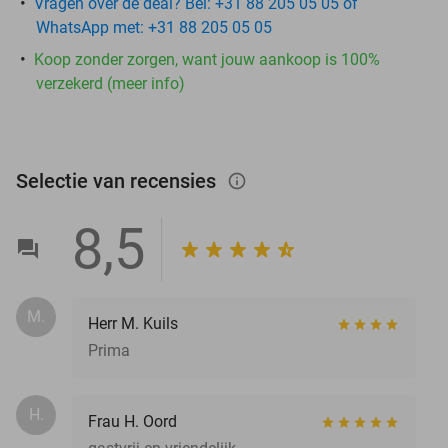
Vragen over de deal? Bel: +31 88 205 05 05 of
WhatsApp met: +31 88 205 05 05
Koop zonder zorgen, want jouw aankoop is 100%
verzekerd (meer info)
Selectie van recensies
info_outlined
8,5
M.
Herr M. Kuils
Prima
H.
Frau H. Oord