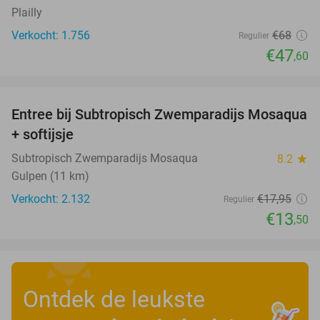
Plailly
Verkocht: 1.756
€68
Regulier
€47
,60
favorite_border
Entree bij Subtropisch Zwemparadijs Mosaqua
25%
+ softijsje
Subtropisch Zwemparadijs Mosaqua
8.2
star
Gulpen (11 km)
Verkocht: 2.132
€17
,95
Regulier
€13
,50
Ontdek de leukste