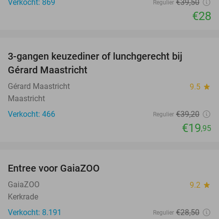
Verkocht: 869
€39
,50
Regulier
€28
favorite_border
3-gangen keuzediner of lunchgerecht bij
49%
Gérard Maastricht
Gérard Maastricht
9.5
star
Maastricht
Verkocht: 466
€39
,20
Regulier
€19
,95
favorite_border
Entree voor GaiaZOO
14%
GaiaZOO
9.2
star
Kerkrade
Verkocht: 8.191
€28
,50
Regulier