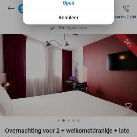
Open
7 dagen per week beschikbaar
10+ miljoen leden
Annuleer
Bereikbaar tot 23:00
9,4
op basis van
206.057 reviews
Ontdek 15.000+ deals
24%
7 dagen per week beschikbaar
10+ miljoen leden
favorite_border
Overnachting voor 2 + welkomstdrankje + late