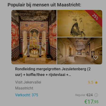
Populair bij mensen uit Maastricht:
25%
favorite_border
Rondleiding mergelgrotten Jezuïetenberg (2
uur) + koffie/thee + rijstevlaai +
waxinelichthouder
Visit Jekervallei
9.5
star
Maastricht
Verkocht: 375
€24
Regulier
€17
,95