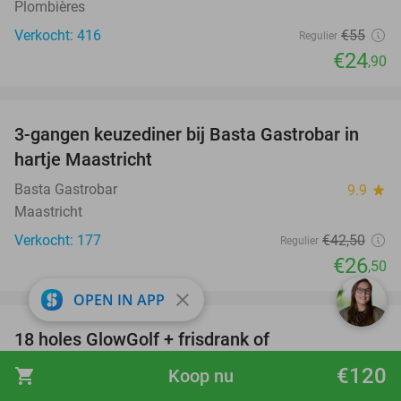
Plombières
Verkocht: 416
€55
Regulier
€24
,90
favorite_border
3-gangen keuzediner bij Basta Gastrobar in
38%
hartje Maastricht
Basta Gastrobar
9.9
star
Maastricht
Verkocht: 177
€42
,50
Regulier
€26
,50
favorite_border
close
OPEN IN APP
18 holes GlowGolf + frisdrank of
30%
trampolinespringen (60 min)
€120
shopping_cart
Koop nu
You Jump Maastricht (voorheen Jumpsquare)
9.5
star