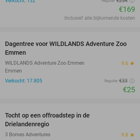
Verkocht: 132
€254
Regulier
€169
Inclusief alle bijkomende kosten
favorite_border
Dagentree voor WILDLANDS Adventure Zoo
24%
Emmen
WILDLANDS Adventure Zoo Emmen
9.6
star
Emmen
Verkocht: 17.805
€33
Regulier
€25
favorite_border
Tocht op een offroadstep in de
55%
Drielandenregio
3 Bornes Adventures
9.8
star