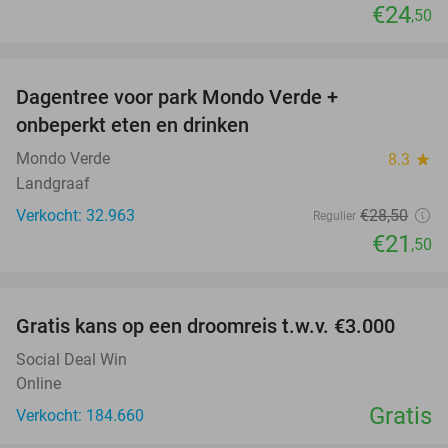
€24
,50
favorite_border
Dagentree voor park Mondo Verde +
25%
onbeperkt eten en drinken
Mondo Verde
8.3
star
Landgraaf
Verkocht: 32.963
€28
,50
Regulier
€21
,50
favorite_border
Gratis kans op een droomreis t.w.v. €3.000
Social Deal Win
Online
Gratis
Verkocht: 184.660