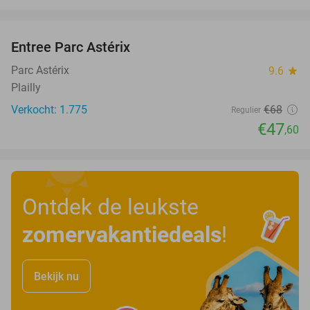
favorite_border
Entree Parc Astérix
30%
Parc Astérix
9.6
star
Plailly
Verkocht: 1.775
€68
Regulier
€47
,60
Ontdek de leukste
zomervakantiedeals
!
Bekijk nu