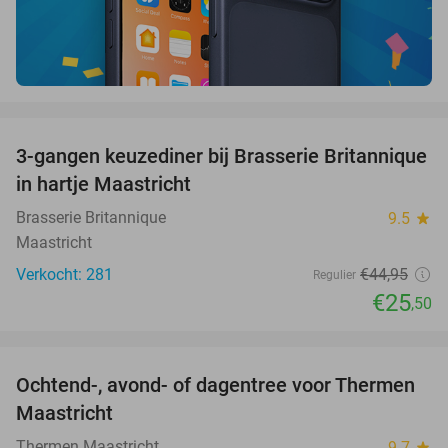
favorite_border
3-gangen keuzediner bij Brasserie Britannique
43%
in hartje Maastricht
Brasserie Britannique
9.5
star
Maastricht
Verkocht: 281
€44
,95
Regulier
€25
,50
favorite_border
Ochtend-, avond- of dagentree voor Thermen
25%
Maastricht
Thermen Maastricht
9.7
star