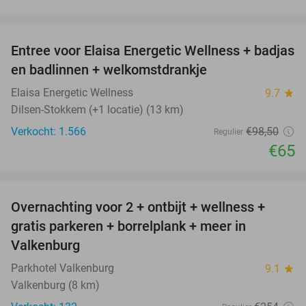
favorite_border
Entree voor Elaisa Energetic Wellness + badjas
34%
en badlinnen + welkomstdrankje
Elaisa Energetic Wellness
9.7
star
Dilsen-Stokkem (+1 locatie) (13 km)
Verkocht: 1.566
€98
,50
Regulier
€65
favorite_border
Overnachting voor 2 + ontbijt + wellness +
33%
gratis parkeren + borrelplank + meer in
Valkenburg
Parkhotel Valkenburg
9.1
star
Valkenburg (8 km)