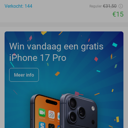
Verkocht: 144
€31
,50
Regulier
€15
Win vandaag een gratis
iPhone 17 Pro
Meer info