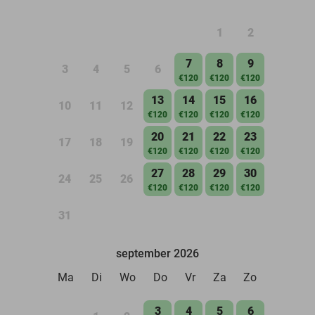
1
2
7
8
9
3
4
5
6
€120
€120
€120
13
14
15
16
10
11
12
€120
€120
€120
€120
20
21
22
23
17
18
19
€120
€120
€120
€120
27
28
29
30
24
25
26
€120
€120
€120
€120
31
september 2026
Ma
Di
Wo
Do
Vr
Za
Zo
3
4
5
6