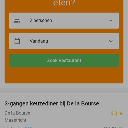
eten?
Zoek Restaurant
favorite_border
3-gangen keuzediner bij De la Bourse
29%
De la Bourse
9.3
star
Maastricht