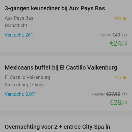
3-gangen keuzediner bij Aux Pays Bas
50%
Aux Pays Bas
9.0
star
Maastricht
Verkocht: 261
€49
Regulier
€24
,50
favorite_border
Mexicaans buffet bij El Castillo Valkenburg
24%
El Castillo Valkenburg
9.5
star
Valkenburg (7 km)
Verkocht: 2.071
€37
,50
Regulier
€28
,50
favorite_border
Overnachting voor 2 + entree City Spa in
28%