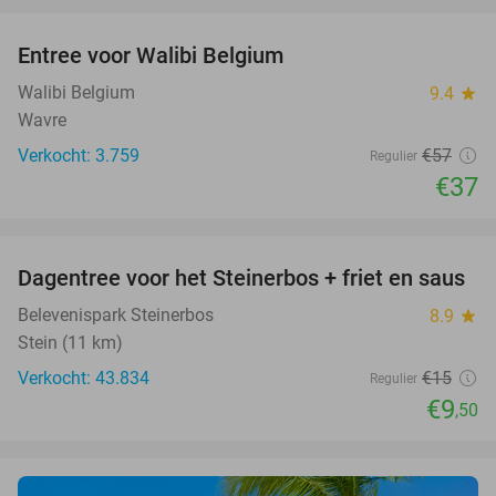
favorite_border
Entree voor Walibi Belgium
35%
Walibi Belgium
9.4
star
Wavre
Verkocht: 3.759
€57
Regulier
€37
favorite_border
Dagentree voor het Steinerbos + friet en saus
37%
Belevenispark Steinerbos
8.9
star
Stein (11 km)
Verkocht: 43.834
€15
Regulier
€9
,50