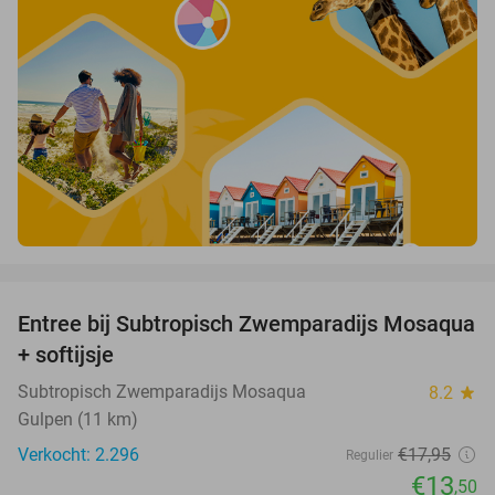
favorite_border
Entree bij Subtropisch Zwemparadijs Mosaqua
25%
+ softijsje
Subtropisch Zwemparadijs Mosaqua
8.2
star
Gulpen (11 km)
Verkocht: 2.296
€17
,95
Regulier
€13
,50