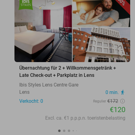
30%
favorite_border
Übernachtung für 2 + Willkommensgetränk +
Late Check-out + Parkplatz in Lens
Ibis Styles Lens Centre Gare
Lens
0 min.
directions_walk
Verkocht: 0
€172
Regulier
€120
Excl. ca. €1 p.p.p.n. toeristenbelasting