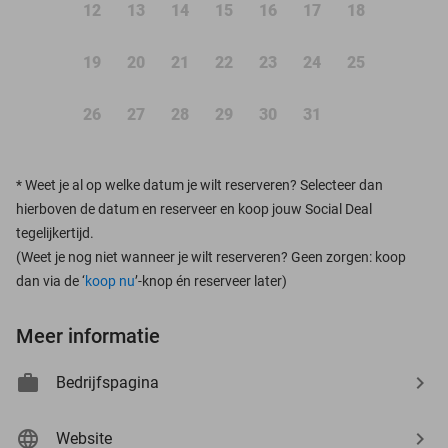
12
13
14
15
16
17
18
19
20
21
22
23
24
25
26
27
28
29
30
31
*
Weet je al op welke datum je wilt reserveren? Selecteer dan
hierboven de datum en reserveer en koop jouw Social Deal
tegelijkertijd.
(Weet je nog niet wanneer je wilt reserveren? Geen zorgen: koop
dan via de ‘
koop nu
’-knop én reserveer later)
Meer informatie
Bedrijfspagina
Website