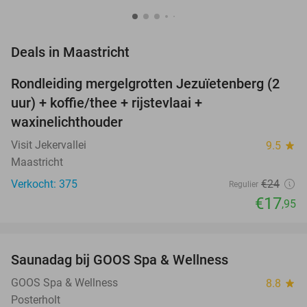
favorite_border
Deals in Maastricht
Rondleiding mergelgrotten Jezuïetenberg (2
25%
uur) + koffie/thee + rijstevlaai +
waxinelichthouder
Visit Jekervallei
9.5
star
Maastricht
Verkocht: 375
€24
Regulier
€17
,95
favorite_border
Saunadag bij GOOS Spa & Wellness
52%
NEW
TODAY
GOOS Spa & Wellness
8.8
star
Posterholt