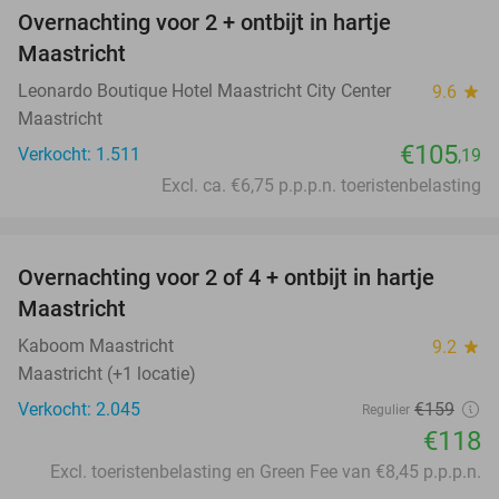
Overnachting voor 2 + ontbijt in hartje
Maastricht
Leonardo Boutique Hotel Maastricht City Center
9.6
star
Maastricht
€105
Verkocht: 1.511
,19
Excl. ca. €6,75 p.p.p.n. toeristenbelasting
favorite_border
Overnachting voor 2 of 4 + ontbijt in hartje
26%
Maastricht
Kaboom Maastricht
9.2
star
Maastricht (+1 locatie)
Verkocht: 2.045
€159
Regulier
€118
Excl. toeristenbelasting en Green Fee van €8,45 p.p.p.n.