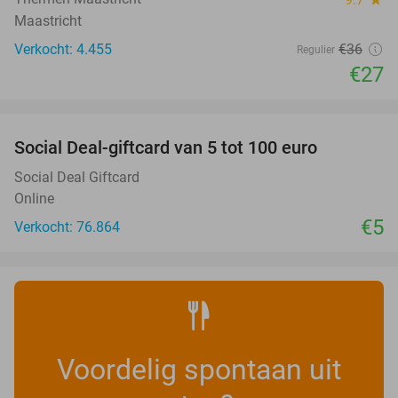
Maastricht
Verkocht: 4.455
€36
Regulier
€27
favorite_border
Social Deal-giftcard van 5 tot 100 euro
Social Deal Giftcard
Online
€5
Verkocht: 76.864
Voordelig spontaan uit