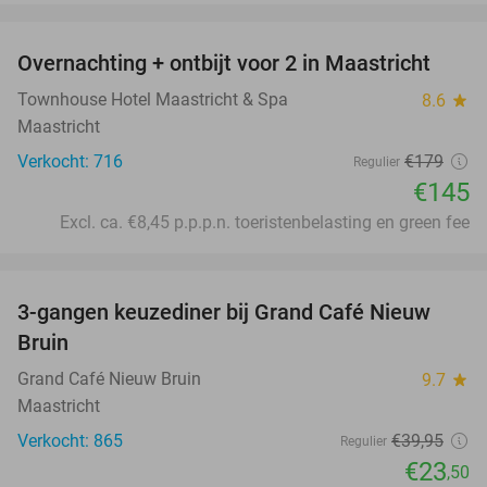
favorite_border
Overnachting + ontbijt voor 2 in Maastricht
19%
Townhouse Hotel Maastricht & Spa
8.6
star
Maastricht
Verkocht: 716
€179
Regulier
€145
Excl. ca. €8,45 p.p.p.n. toeristenbelasting en green fee
favorite_border
3-gangen keuzediner bij Grand Café Nieuw
41%
Bruin
Grand Café Nieuw Bruin
9.7
star
Maastricht
Verkocht: 865
€39
,95
Regulier
€23
,50